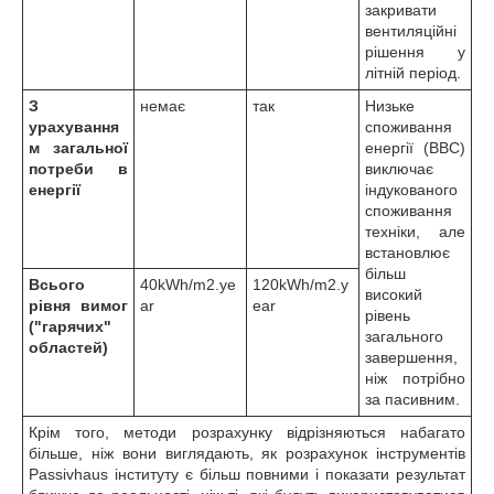
закривати
вентиляційні
рішення у
літній період.
З
немає
так
Низьке
урахування
споживання
м загальної
енергії (BBC)
потреби в
виключає
енергії
індукованого
споживання
техніки, але
встановлює
більш
Всього
40kWh/m2.ye
120kWh/m2.y
високий
рівня вимог
ar
ear
рівень
("гарячих"
загального
областей)
завершення,
ніж потрібно
за пасивним.
Крім того, методи розрахунку відрізняються набагато
більше, ніж вони виглядають, як розрахунок інструментів
Passivhaus інституту є більш повними і показати результат