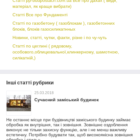
Статті pp-budpostach.com.ua Все про дахах ( види,
матеріал, як краще вибрати)
Статті Все про Фундаменті
Статті по газобетону ( газоблокам ), газобетонних
блоків, блоків газосиликатнных
Новини, статті, чутки, факти, різне і по чу-чуть
Статті по цеглині ( рядовому,
особового,облицювальної,клинкерному, шамотною,
силікатній,)
Інші статті рубрики
25.03.2018
Сучасний заміський будинок
Не останнє місце при будівництві заміського будинку займає
обробка як внутрішня, так і зовнішня. Зовнішнє оздоблення
виконує не тільки захисну функцію, але і не менш важливу
естетичну. Потрібно будувати так, щоб високоякісна зовнішня
обробка і стильн