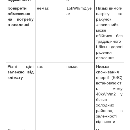
Конкретні
немає
15kWh/m2.ye
Низькі вимоги
обмеження
ar
нагріву за
на потребу
рахунок
в опаленні
«пасивний»
може
обійтися без
традиційного
і більш дорогі
рішення
опалення.
Різні цілі
так
немає
Низьке
залежно від
споживання
клімату
енергії (BBC)
встановлюют
ь межу
40kWh/m2 у
більш
холодних
районах, в
залежності
від висоти.