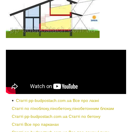
Статті pp-budpostach.com.ua Все про лазні
Статті по пїноблоку,пінобетону,пінобетонним блокам
Статті pp-budpostach.com.ua Статті по бетону
Статті Все про парканах