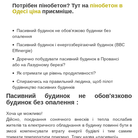
Потрібен пінобетон? Тут на
пінобетон в
Одесі ціна
приємніше.
Пасивний будинок не обов'язково будинки без
опалення
Пасивний будинок і енергозберігаючий будинок (BBC
Effinergie)
Доречно побудувати пасивний будинок в Провансі
або на Лазурному березі?
Як отримати це рівень продуктивності?
Спираючись на правильний людина, щоб пілот
будівництво пасивних будинків
Пасивний будинок не обов'язково
будинок без опалення
:
Хоча це можливо!
Дійсно, поєднання сонячного внесків і тепла послабив
жителів та електричного обладнання в будинку повинні бути в
змозі компенсувати втрату енергії будівлі і тим самим
тримати температури приємно. Тому назва «пасивної».