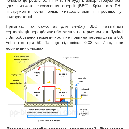
ближче до реальності, ніж ті, які будуть використовуватися
для низького споживання енергії (BBC). Крім того PHI
інструменти були більш читабельними і простіше у
використанні.
Примітка: Так само, як для лейблу BBC, Passivhaus
сертифікації передбачає обмеження на герметичність будівлі
. Випробування герметичності не повинна перевищувати 0.6
Vol / год при 50 Па, що відповідає 0.03 vol / год при
нормальних умовах.
Доречно побудувати пасивний будинок