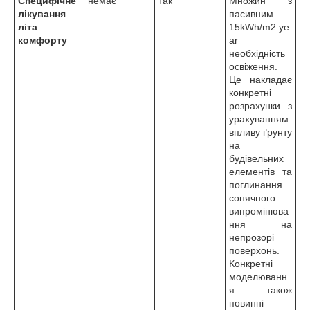
Специфічне
немає
так
Множин з
лікування
пасивним
літа
15kWh/m2.ye
комфорту
ar
необхідність
освіження.
Це накладає
конкретні
розрахунки з
урахуванням
впливу ґрунту
на
будівельних
елементів та
поглинання
сонячного
випромінюва
ння на
непрозорі
поверхонь.
Конкретні
моделюванн
я також
повинні