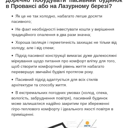
в Провансі або на Лазурному березі?
Як це не так холодно, набагато легше досягти
пасивного;
Не факт необхідності інвестувати кошти у вирішення
традиційного опалення в два рази значна;
Хороша ізоляція і герметичність захищає не тільки від
холоду, але і від спеки;
Підхід пасивної конструкції вимагає дуже далекосяжні
міркування щодо питання про комфорт влітку для того,
щоб створити комфортний рівень життя набагато
перевершує звичайні будівлі протягом року.
Пасивний підхід адаптується для всіх стилів
архітектури та способу життя.
В екстремальних погодних умовах (холод, спека,
вологість, забруднення повітря), пасивний будинок
може залишатися надійно закритим при збереженні
гігро-теплового комфорту і ідеального якості повітря в
приміщенні.