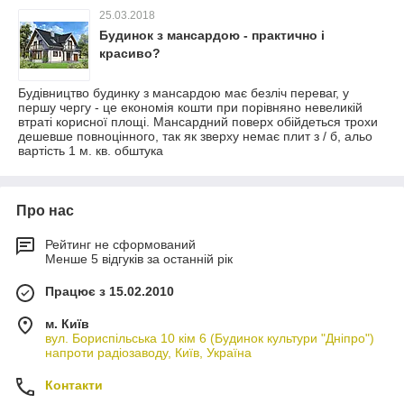
25.03.2018
Будинок з мансардою - практично і
красиво?
Будівництво будинку з мансардою має безліч переваг, у
першу чергу - це економія кошти при порівняно невеликій
втраті корисної площі. Мансардний поверх обійдеться трохи
дешевше повноцінного, так як зверху немає плит з / б, альо
вартість 1 м. кв. обштука
Про нас
Рейтинг не сформований
Менше 5 відгуків за останній рік
Працює з 15.02.2010
м. Київ
вул. Бориспільська 10 кім 6 (Будинок культури "Дніпро")
напроти радіозаводу, Київ, Україна
Контакти