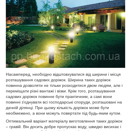
Насамперед, необхідно відштовхуватися від ширини і місця
розташування садових доріжок. Ширина таких доріжок
повинна дозволяти не тільки розходитися двом людям, але і
переміщати різні вантажі і візки. Крім того, розташування
садових доріжок повинне бути практичним, а самі вони
повинні з'єднувати всі господарські споруди, розташовані на
дачній ділянці. При цьому кількість доріжок може бути
необмежено, а вони можуть повертати під будь-яким кутом.
Оптимальний варіант матеріалу виготовлення таких доріжок
– гравій. Він досить добре пропускає воду, швидко висихає і