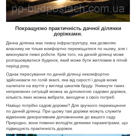
Покращуємо практичність дачної ділянки
доріжками.
Дачна ділянка має певну інфраструктуру, яка дозволяє
власнику не тільки комфортно переміщатися по ньому, але і
виконувати певні роботи. Крім того, на дачній ділянці може
розташовуватися будинок, який може бути житловим в літній
період року.
Однак пересування по дачній ділянці некомфортно
здійснювати по голій землі, яка від сирості і дощів може
налипати на взуття у вигляді шматків бруду. Уникнути таких
неприємних ситуацій можна за допомогою садових доріжок,
кількість яких можна вибрати, виходячи з своїх потреб.
Навіщо потрібні садові доріжки? Для зручного переміщення
по дачній ділянці. При цьому такі доріжки можуть служити
відмінним декоративним доповненням до вашого саду.
Природно, вони повинні володіти деякими параметрами, що
підвищують практичність доріжок.