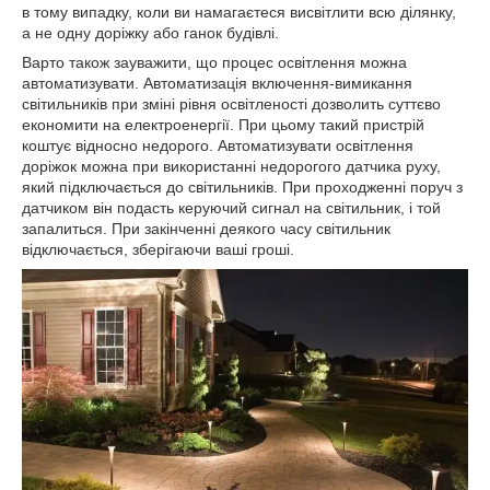
в тому випадку, коли ви намагаєтеся висвітлити всю ділянку,
а не одну доріжку або ганок будівлі.
Варто також зауважити, що процес освітлення можна
автоматизувати. Автоматизація включення-вимикання
світильників при зміні рівня освітленості дозволить суттєво
економити на електроенергії. При цьому такий пристрій
коштує відносно недорого. Автоматизувати освітлення
доріжок можна при використанні недорогого датчика руху,
який підключається до світильників. При проходженні поруч з
датчиком він подасть керуючий сигнал на світильник, і той
запалиться. При закінченні деякого часу світильник
відключається, зберігаючи ваші гроші.