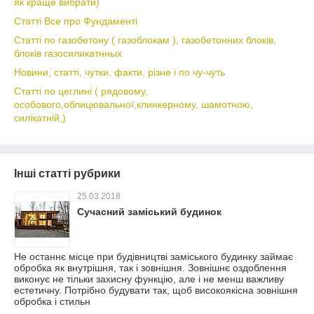
як краще вибрати)
Статті Все про Фундаменті
Статті по газобетону ( газоблокам ), газобетонних блоків,
блоків газосиликатнных
Новини, статті, чутки, факти, різне і по чу-чуть
Статті по цеглині ( рядовому,
особового,облицювальної,клинкерному, шамотною,
силікатній,)
Інші статті рубрики
25.03.2018
Сучасний заміський будинок
Не останнє місце при будівництві заміського будинку займає
обробка як внутрішня, так і зовнішня. Зовнішнє оздоблення
виконує не тільки захисну функцію, але і не менш важливу
естетичну. Потрібно будувати так, щоб високоякісна зовнішня
обробка і стильн