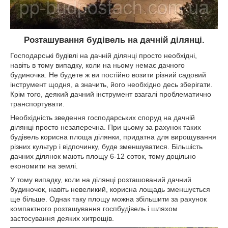
Розташування будівель на дачній ділянці.
Господарські будівлі на дачній ділянці просто необхідні,
навіть в тому випадку, коли на ньому немає дачного
будиночка. Не будете ж ви постійно возити різний садовий
інструмент щодня, а значить, його необхідно десь зберігати.
Крім того, деякий дачний інструмент взагалі проблематично
транспортувати.
Необхідність зведення господарських споруд на дачній
ділянці просто незаперечна. При цьому за рахунок таких
будівель корисна площа ділянки, придатна для вирощування
різних культур і відпочинку, буде зменшуватися. Більшість
дачних ділянок мають площу 6-12 соток, тому доцільно
економити на землі.
У тому випадку, коли на ділянці розташований дачний
будиночок, навіть невеликий, корисна лощадь зменшується
ще більше. Однак таку площу можна збільшити за рахунок
компактного розташування госпбудівель і шляхом
застосування деяких хитрощів.