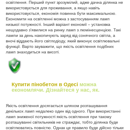
освітлення. Перший пункт зрозумілий, адже дачна ділянка не
використовується для проживання, а якщо навіть
використовується, економія повинна бути максимальною.
Економити на освітленні можна з застосуванням ламп
низької потужності. Інший варіант економії – установка
нещодавно з'явилися на ринку ламп з люмінесценцією. Такі
лампи за день накопичують заряд від сонячного світла, а
вночі віддають його світлодіоду, який виконує освітлювальні
функції. Варто зауважити, що якість освітлення подібних
ламп знаходиться на висоті.
Купити пінобетон в Одесі
можна
економлячи. Дізнайтеся у нас, як.
Якість освітлення досягається шляхом розташування
декількох ламп недалеко один від одного. При використанні
ламп зниженої потужності якість освітлення при такому
розташуванні світильників не страждає, тобто ділянка буде
освітлюватись повністю. Однак це правило буде дійсно тільки