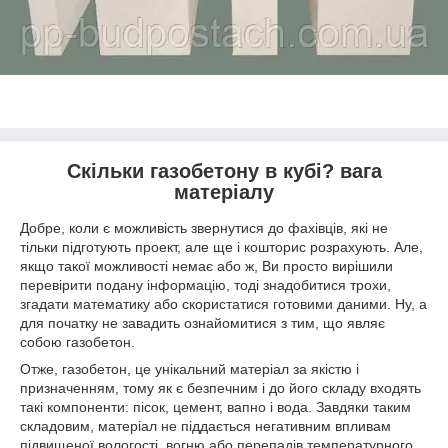
Скільки газобетону в кубі? вага
матеріалу
Добре, коли є можливість звернутися до фахівців, які не
тільки підготують проект, але ще і кошторис розрахують. Але,
якщо такої можливості немає або ж, Ви просто вирішили
перевірити подану інформацію, тоді знадобитися трохи,
згадати математику або скористатися готовими даними. Ну, а
для початку не завадить ознайомитися з тим, що являє
собою газобетон.
Отже, газобетон, це унікальний матеріал за якістю і
призначенням, тому як є безпечним і до його складу входять
такі компоненти: пісок, цемент, вапно і вода. Завдяки таким
складовим, матеріал не піддається негативним впливам
підвищеної вологості, вогню або перепадів температурного