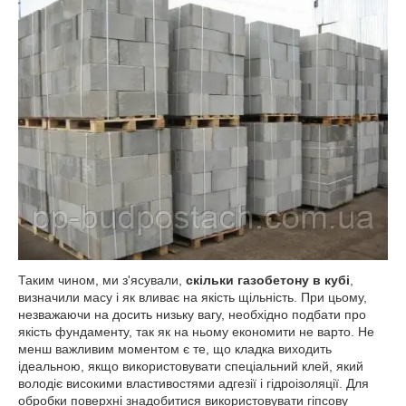
Таким чином, ми з'ясували,
скільки газобетону в кубі
,
визначили масу і як вливає на якість щільність. При цьому,
незважаючи на досить низьку вагу, необхідно подбати про
якість фундаменту, так як на ньому економити не варто. Не
менш важливим моментом є те, що кладка виходить
ідеальною, якщо використовувати спеціальний клей, який
володіє високими властивостями адгезії і гідроізоляції. Для
обробки поверхні знадобитися використовувати гіпсову