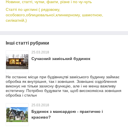
Новини, статті, чутки, факти, різне і по чу-чуть
Статті по цеглині ( рядовому,
особового,облицювальної,клинкерному, шамотною,
силікатній,)
Інші статті рубрики
25.03.2018
Сучасний заміський будинок
Не останнє місце при будівництві заміського будинку займає
обробка як внутрішня, так і зовнішня. Зовнішнє оздоблення
виконує не тільки захисну функцію, але і не менш важливу
естетичну. Потрібно будувати так, щоб високоякісна зовнішня
обробка і стильн
25.03.2018
Будинок з мансардою - практично і
красиво?