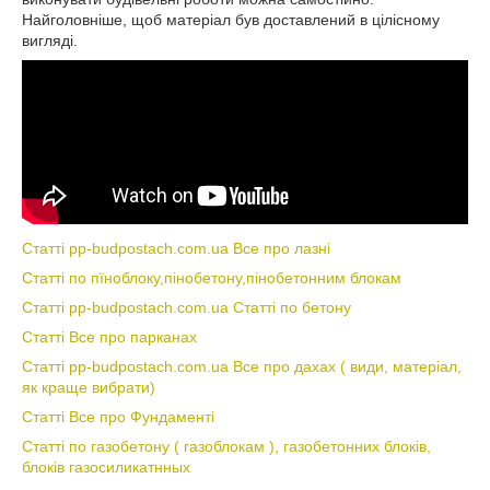
Найголовніше, щоб матеріал був доставлений в цілісному
вигляді.
Статті pp-budpostach.com.ua Все про лазні
Статті по пїноблоку,пінобетону,пінобетонним блокам
Статті pp-budpostach.com.ua Статті по бетону
Статті Все про парканах
Статті pp-budpostach.com.ua Все про дахах ( види, матеріал,
як краще вибрати)
Статті Все про Фундаменті
Статті по газобетону ( газоблокам ), газобетонних блоків,
блоків газосиликатнных