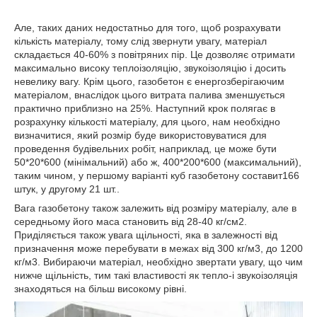
Але, таких даних недостатньо для того, щоб розрахувати
кількість матеріалу, тому слід звернути увагу, матеріал
складається 40-60% з повітряних пір. Це дозволяє отримати
максимально високу теплоізоляцію, звукоізоляцію і досить
невелику вагу. Крім цього, газобетон є енергозберігаючим
матеріалом, внаслідок цього витрата палива зменшується
практично приблизно на 25%. Наступний крок полягає в
розрахунку кількості матеріалу, для цього, нам необхідно
визначитися, який розмір буде використовуватися для
проведення будівельних робіт, наприклад, це може бути
50*20*600 (мінімальний) або ж, 400*200*600 (максимальний),
таким чином, у першому варіанті куб газобетону составит166
штук, у другому 21 шт..
Вага газобетону також залежить від розміру матеріалу, але в
середньому його маса становить від 28-40 кг/см2.
Приділяється також увага щільності, яка в залежності від
призначення може перебувати в межах від 300 кг/м3, до 1200
кг/м3. Вибираючи матеріал, необхідно звертати увагу, що чим
нижче щільність, тим такі властивості як тепло-і звукоізоляція
знаходяться на більш високому рівні.