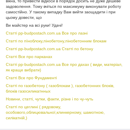
вікна, то привести відкоси в порядок досить не дуже дешеве
задоволення. Тому вчіться по максимуму виконувати роботу
самостійно. У такому випадку Вам вийти заощадити і при
цьому довести, що
Ви майстер на всі руки! Удачі!
Статті pp-budpostach.com.ua Все про лазні
Статті по пїноблоку,пінобетону,пінобетонним блокам
Статті pp-budpostach.com.ua Статті по бетону
Статті Все про парканах
Статті pp-budpostach.com.ua Все про дахах ( види, матеріал,
як краще вибрати)
Статті Все про Фундаменті
Статті по газобетону ( газоблокам ), газобетонних блоків,
блоків газосиликатнных
Новини, статті, чутки, факти, різне і по чу-чуть
Статті по цеглині ( рядовому,
особового,облицювальної,клинкерному, шамотною,
силікатній,)