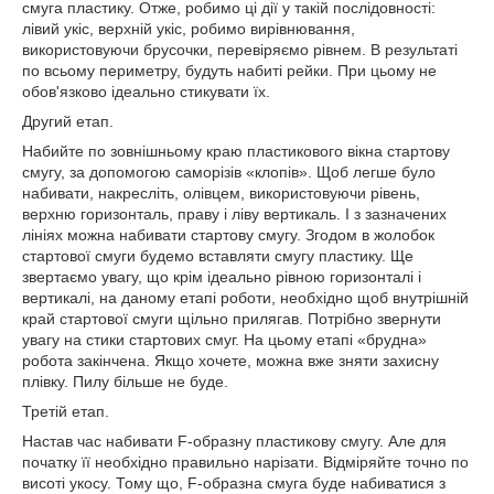
смуга пластику. Отже, робимо ці дії у такій послідовності:
лівий укіс, верхній укіс, робимо вирівнювання,
використовуючи брусочки, перевіряємо рівнем. В результаті
по всьому периметру, будуть набиті рейки. При цьому не
обов'язково ідеально стикувати їх.
Другий етап.
Набийте по зовнішньому краю пластикового вікна стартову
смугу, за допомогою саморізів «клопів». Щоб легше було
набивати, накресліть, олівцем, використовуючи рівень,
верхню горизонталь, праву і ліву вертикаль. І з зазначених
лініях можна набивати стартову смугу. Згодом в жолобок
стартової смуги будемо вставляти смугу пластику. Ще
звертаємо увагу, що крім ідеально рівною горизонталі і
вертикалі, на даному етапі роботи, необхідно щоб внутрішній
край стартової смуги щільно прилягав. Потрібно звернути
увагу на стики стартових смуг. На цьому етапі «брудна»
робота закінчена. Якщо хочете, можна вже зняти захисну
плівку. Пилу більше не буде.
Третій етап.
Настав час набивати F-образну пластикову смугу. Але для
початку її необхідно правильно нарізати. Відміряйте точно по
висоті укосу. Тому що, F-образна смуга буде набиватися з