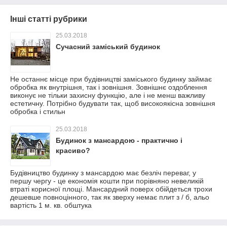
Інші статті рубрики
25.03.2018
Сучасний заміський будинок
Не останнє місце при будівництві заміського будинку займає
обробка як внутрішня, так і зовнішня. Зовнішнє оздоблення
виконує не тільки захисну функцію, але і не менш важливу
естетичну. Потрібно будувати так, щоб високоякісна зовнішня
обробка і стильн
25.03.2018
Будинок з мансардою - практично і
красиво?
Будівництво будинку з мансардою має безліч переваг, у
першу чергу - це економія кошти при порівняно невеликій
втраті корисної площі. Мансардний поверх обійдеться трохи
дешевше повноцінного, так як зверху немає плит з / б, альо
вартість 1 м. кв. обштука