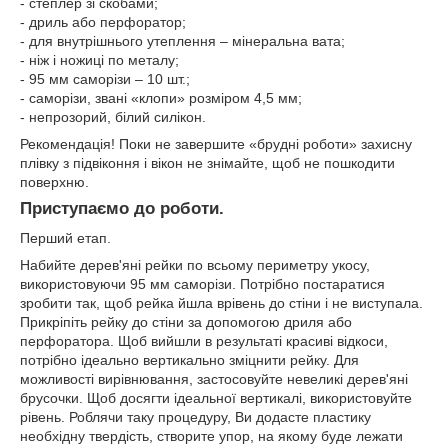
- степлер зі скобами;
- дриль або перфоратор;
- для внутрішнього утеплення – мінеральна вата;
- ніж і ножиці по металу;
- 95 мм саморізи – 10 шт.;
- саморізи, звані «клопи» розміром 4,5 мм;
- непрозорий, білий силікон.
Рекомендація! Поки не завершите «брудні роботи» захисну
плівку з підвіконня і вікон не знімайте, щоб не пошкодити
поверхню.
Приступаємо до роботи.
Перший етап.
Набийте дерев'яні рейки по всьому периметру укосу,
використовуючи 95 мм саморізи. Потрібно постаратися
зробити так, щоб рейка йшла врівень до стіни і не виступала.
Прикріпіть рейку до стіни за допомогою дриля або
перфоратора. Щоб вийшли в результаті красиві відкоси,
потрібно ідеально вертикально зміцнити рейку. Для
можливості вирівнювання, застосовуйте невеликі дерев'яні
брусочки. Щоб досягти ідеальної вертикалі, використовуйте
рівень. Роблячи таку процедуру, Ви додасте пластику
необхідну твердість, створите упор, на якому буде лежати