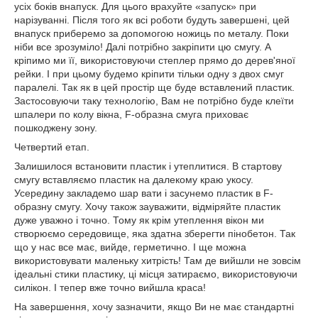
усіх боків внапуск. Для цього врахуйте «запуск» при
нарізуванні. Після того як всі роботи будуть завершені, цей
внапуск приберемо за допомогою ножиць по металу. Поки
ніби все зрозуміло! Далі потрібно закріпити цю смугу. А
кріпимо ми її, використовуючи степлер прямо до дерев'яної
рейки. І при цьому будемо кріпити тільки одну з двох смуг
паралелі. Так як в цей простір ще буде вставлений пластик.
Застосовуючи таку технологію, Вам не потрібно буде клеїти
шпалери по колу вікна, F-образна смуга приховає
пошкоджену зону.
Четвертий етап.
Залишилося встановити пластик і утеплитися. В стартову
смугу вставляємо пластик на далекому краю укосу.
Усередину закладемо шар вати і засунемо пластик в F-
образну смугу. Хочу також зауважити, відміряйте пластик
дуже уважно і точно. Тому як крім утеплення вікон ми
створюємо середовище, яка здатна зберегти пінобетон. Так
що у нас все має, вийде, герметично. І ще можна
використовувати маленьку хитрість! Там де вийшли не зовсім
ідеальні стики пластику, ці місця затираємо, використовуючи
силікон. І тепер вже точно вийшла краса!
На завершення, хочу зазначити, якщо Ви не має стандартні