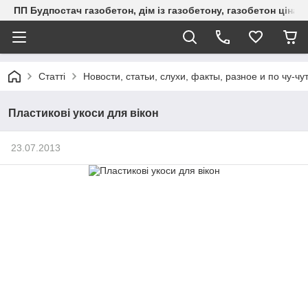
ПП Будпостач газобетон, дім із газобетону, газобетон ціна, 
Статті
Новости, статьи, слухи, факты, разное и по чу-чу
Пластикові укоси для вікон
23.07.2013