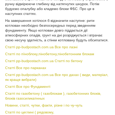
ручну відмірюючи глибину від натягнутих шнурок. Потім
будуємо опалубку або кладемо блоки ФБС. Про це в
наступних статтях.
На завершення хотілося б відзначити наступне: рити
котлован необхідно безпосередньо перед зведенням
фундаменту. Якщо котлован довго піддається дії
атмосферних опадів, грунт на дні розріджується і втрачає
свою несучу здатність, а стінки котловану будуть обсипатися.
Статті pp-budpostach.com.ua Все про лазні
Статті по пїноблоку,пінобетону,пінобетонним блокам
Статті pp-budpostach.com.ua Статті по бетону
Статті Все про парканах
Статті pp-budpostach.com.ua Все про дахах ( види, матеріал,
як краще вибрати)
Статті Все про Фундаменті
Статті по газобетону ( газоблокам ), газобетонних блоків,
блоків газосиликатнных
Новини, статті, чутки, факти, різне і по чу-чуть
Статті по цеглині ( рядовому,