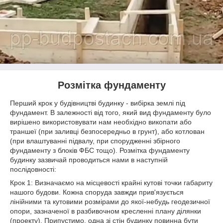
Розмітка фундаменту
Перший крок у будівництві будинку - вибірка землі під
фундамент. В залежності від того, який вид фундаменту було
вирішено використовувати нам необхідно викопати або
траншеї (при заливці безпосередньо в грунт), або котлован
(при влаштуванні підвалу, при спорудженні збірного
фундаменту з блоків ФБС тощо). Розмітка фундаменту
будинку зазвичай проводиться нами в наступній
послідовності:
Крок 1: Визначаємо на місцевості крайні кутові точки габариту
нашого будови. Кожна споруда завжди прив'язується
лінійними та кутовими розмірами до якої-небудь геодезичної
опори, зазначеної в разбивочном кресленні плану ділянки
(проекту). Припустимо, одна зі стін будинку повинна бути