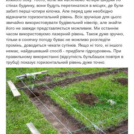
стінах будинку, вони будуть перетинатися в місцях, де були
забиті перші чотири кілочка. Але перед цим необхідно
відзначити горизонтальний рівень. Всіх зручніше для цього
звичайно використовувати будівельний нівелір, але знайти
його не завжди представляється можливим. Ми останнім
часом використовуємо лазерний рівень. Також дуже зручно,
тільки в сонячну погоду буває не можливо розгледіти
промінь, доводиться чекати сутінків. Якщо ні того, ні іншого
немає, найдешевший спосіб - придбати гідроуровень. При
правильному використанні (відсутність бульбашок повітря в
трубці) показує горизонтальний рівень дуже точно.