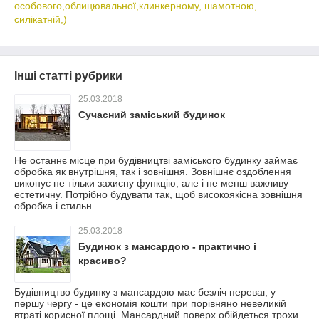
особового,облицювальної,клинкерному, шамотною,
силікатній,)
Інші статті рубрики
25.03.2018
Сучасний заміський будинок
Не останнє місце при будівництві заміського будинку займає
обробка як внутрішня, так і зовнішня. Зовнішнє оздоблення
виконує не тільки захисну функцію, але і не менш важливу
естетичну. Потрібно будувати так, щоб високоякісна зовнішня
обробка і стильн
25.03.2018
Будинок з мансардою - практично і
красиво?
Будівництво будинку з мансардою має безліч переваг, у
першу чергу - це економія кошти при порівняно невеликій
втраті корисної площі. Мансардний поверх обійдеться трохи