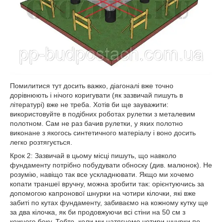
Помилитися тут досить важко, діагоналі вже точно
дорівнюють і нічого коригувати (як зазвичай пишуть в
літературі) вже не треба. Хотів би ще зауважити:
використовуйте в подібних роботах рулетки з металевим
полотном. Сам не раз бачив рулетки, у яких полотно
виконане з якогось синтетичного матеріалу і воно досить
легко розтягується.
Крок 2: Зазвичай в цьому місці пишуть, що навколо
фундаменту потрібно побудувати обноску (див. малюнок). Не
розумію, навіщо так все ускладнювати. Якщо ми хочемо
копати траншеї вручну, можна зробити так: орієнтуючись за
допомогою капронової шнурки на чотири кілочки, які вже
забиті по кутах фундаменту, забиваємо на кожному кутку ще
за два кілочка, як би продовжуючи всі стіни на 50 см з
кожного боку. Тобто, коли ми натягнемо чотири шнурки по