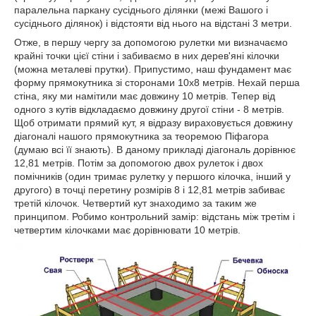
паралельна паркану сусіднього ділянки (межі Вашого і
сусіднього ділянок) і відстояти від нього на відстані 3 метри.
Отже, в першу чергу за допомогою рулетки ми визначаємо
крайні точки цієї стіни і забиваємо в них дерев'яні кілочки
(можна металеві прутки). Припустимо, наш фундамент має
форму прямокутника зі сторонами 10х8 метрів. Нехай перша
стіна, яку ми намітили має довжину 10 метрів. Тепер від
одного з кутів відкладаємо довжину другої стіни - 8 метрів.
Щоб отримати прямий кут, я відразу вираховується довжину
діагоналі нашого прямокутника за теоремою Піфагора
(думаю всі її знають). В даному прикладі діагональ дорівнює
12,81 метрів. Потім за допомогою двох рулеток і двох
помічників (один тримає рулетку у першого кілочка, інший у
другого) в точці перетину розмірів 8 і 12,81 метрів забиває
третій кілочок. Четвертий кут знаходимо за таким же
принципом. Робимо контрольний замір: відстань між третім і
четвертим кілочками має дорівнювати 10 метрів.