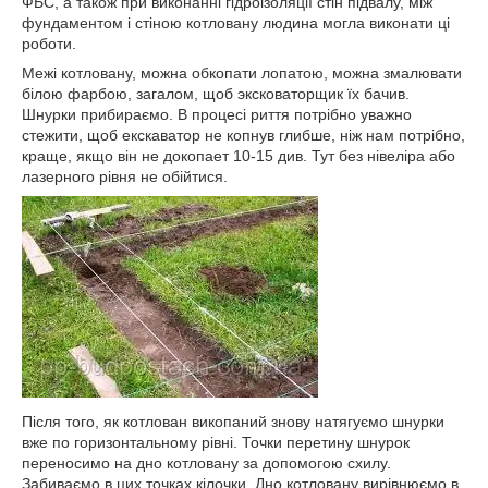
ФБС, а також при виконанні гідроізоляції стін підвалу, між
фундаментом і стіною котловану людина могла виконати ці
роботи.
Межі котловану, можна обкопати лопатою, можна змалювати
білою фарбою, загалом, щоб эксковаторщик їх бачив.
Шнурки прибираємо. В процесі риття потрібно уважно
стежити, щоб екскаватор не копнув глибше, ніж нам потрібно,
краще, якщо він не докопает 10-15 див. Тут без нівеліра або
лазерного рівня не обійтися.
Після того, як котлован викопаний знову натягуємо шнурки
вже по горизонтальному рівні. Точки перетину шнурок
переносимо на дно котловану за допомогою схилу.
Забиваємо в цих точках кілочки. Дно котловану вирівнюємо в