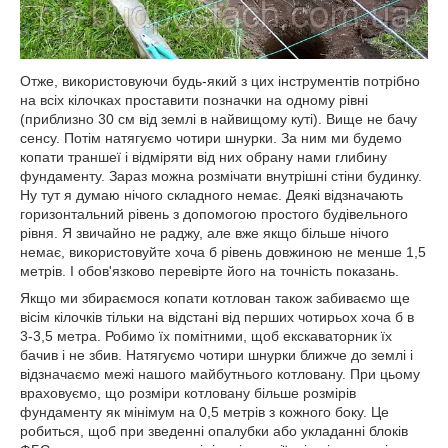
Отже, використовуючи будь-який з цих інструментів потрібно
на всіх кілочках проставити позначки на одному рівні
(приблизно 30 см від землі в найвищому куті). Вище не бачу
сенсу. Потім натягуємо чотири шнурки. За ним ми будемо
копати траншеї і відміряти від них обрану нами глибину
фундаменту. Зараз можна розмічати внутрішні стіни будинку.
Ну тут я думаю нічого складного немає. Деякі відзначають
горизонтальний рівень з допомогою простого будівельного
рівня. Я звичайно не раджу, але вже якщо більше нічого
немає, використовуйте хоча б рівень довжиною не менше 1,5
метрів. І обов'язково перевірте його на точність показань.
Якщо ми збираємося копати котлован також забиваємо ще
вісім кілочків тільки на відстані від перших чотирьох хоча б в
3-3,5 метра. Робимо їх помітними, щоб екскаваторник їх
бачив і не збив. Натягуємо чотири шнурки ближче до землі і
відзначаємо межі нашого майбутнього котловану. При цьому
враховуємо, що розміри котловану більше розмірів
фундаменту як мінімум на 0,5 метрів з кожного боку. Це
робиться, щоб при зведенні опалубки або укладанні блоків