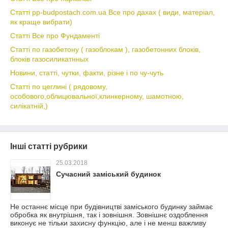
Статті pp-budpostach.com.ua Все про дахах ( види, матеріал,
як краще вибрати)
Статті Все про Фундаменті
Статті по газобетону ( газоблокам ), газобетонних блоків,
блоків газосиликатнных
Новини, статті, чутки, факти, різне і по чу-чуть
Статті по цеглині ( рядовому,
особового,облицювальної,клинкерному, шамотною,
силікатній,)
Інші статті рубрики
25.03.2018
Сучасний заміський будинок
Не останнє місце при будівництві заміського будинку займає
обробка як внутрішня, так і зовнішня. Зовнішнє оздоблення
виконує не тільки захисну функцію, але і не менш важливу