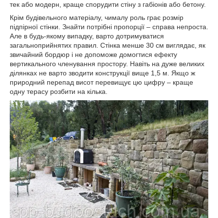
тек або модерн, краще спорудити стіну з габіонів або бетону.
Крім будівельного матеріалу, чималу роль грає розмір
підпірної стінки. Знайти потрібні пропорції – справа непроста.
Але в будь-якому випадку, варто дотримуватися
загальноприйнятих правил. Стінка менше 30 см виглядає, як
звичайний бордюр і не допоможе домогтися ефекту
вертикального членування простору. Навіть на дуже великих
ділянках не варто зводити конструкції вище 1,5 м. Якщо ж
природний перепад висот перевищує цю цифру – краще
одну терасу розбити на кілька.