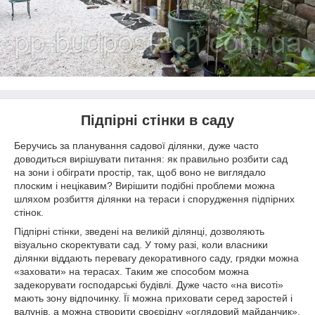
Підпірні стінки в саду
Беручись за планування садової ділянки, дуже часто
доводиться вирішувати питання: як правильно розбити сад
на зони і обіграти простір, так, щоб воно не виглядало
плоским і нецікавим? Вирішити подібні проблеми можна
шляхом розбиття ділянки на тераси і спорудження підпірних
стінок.
Підпірні стінки, зведені на великій ділянці, дозволяють
візуально скоректувати сад. У тому разі, коли власники
ділянки віддають перевагу декоративного саду, грядки можна
«заховати» на терасах. Таким же способом можна
задекорувати господарські будівлі. Дуже часто «на висоті»
мають зону відпочинку. Її можна приховати серед заростей і
валунів, а можна створити своєрідну «оглядовий майданчик»,