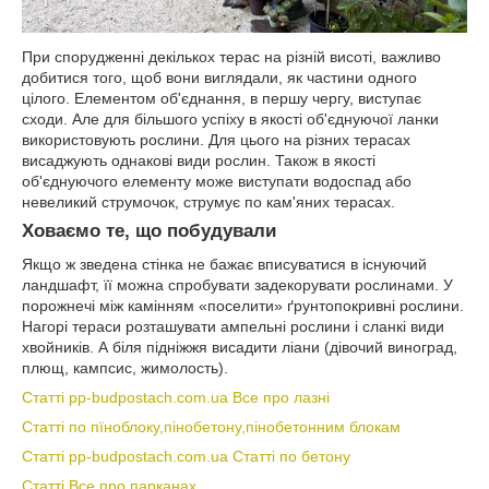
При спорудженні декількох терас на різній висоті, важливо
добитися того, щоб вони виглядали, як частини одного
цілого. Елементом об'єднання, в першу чергу, виступає
сходи. Але для більшого успіху в якості об'єднуючої ланки
використовують рослини. Для цього на різних терасах
висаджують однакові види рослин. Також в якості
об'єднуючого елементу може виступати водоспад або
невеликий струмочок, струмує по кам'яних терасах.
Ховаємо те, що побудували
Якщо ж зведена стінка не бажає вписуватися в існуючий
ландшафт, її можна спробувати задекорувати рослинами. У
порожнечі між камінням «поселити» ґрунтопокривні рослини.
Нагорі тераси розташувати ампельні рослини і сланкі види
хвойників. А біля підніжжя висадити ліани (дівочий виноград,
плющ, кампсис, жимолость).
Статті pp-budpostach.com.ua Все про лазні
Статті по пїноблоку,пінобетону,пінобетонним блокам
Статті pp-budpostach.com.ua Статті по бетону
Статті Все про парканах