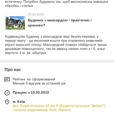
естетичну. Потрібно будувати так, щоб високоякісна зовнішня
обробка і стильн
25.03.2018
Будинок з мансардою - практично і
красиво?
Будівництво будинку з мансардою має безліч переваг, у
першу чергу - це економія кошти при порівняно невеликій
втраті корисної площі. Мансардний поверх обійдеться трохи
дешевше повноцінного, так як зверху немає плит з / б, альо
вартість 1 м. кв. обштука
Про нас
Рейтинг не сформований
Менше 5 відгуків за останній рік
Працює з 15.02.2010
м. Київ
вул. Бориспільська 10 кім 6 (Будинок культури "Дніпро")
напроти радіозаводу, Київ, Україна