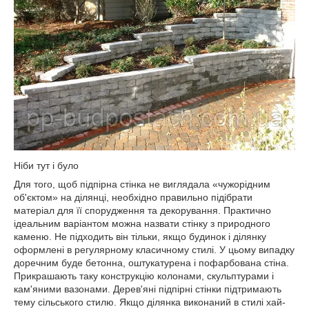
Ніби тут і було
Для того, щоб підпірна стінка не виглядала «чужорідним
об'єктом» на ділянці, необхідно правильно підібрати
матеріал для її спорудження та декорування. Практично
ідеальним варіантом можна назвати стінку з природного
каменю. Не підходить він тільки, якщо будинок і ділянку
оформлені в регулярному класичному стилі. У цьому випадку
доречним буде бетонна, оштукатурена і пофарбована стіна.
Прикрашають таку конструкцію колонами, скульптурами і
кам'яними вазонами. Дерев'яні підпірні стінки підтримають
тему сільського стилю. Якщо ділянка виконаний в стилі хай-