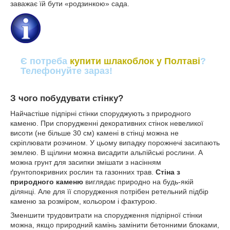
заважає їй бути «родзинкою» сада.
Є потреба
купити шлакоблок у Полтаві
?
Телефонуйте зараз!
З чого побудувати стінку?
Найчастіше підпірні стінки споруджують з природного
каменю. При спорудженні декоративних стінок невеликої
висоти (не більше 30 см) камені в стінці можна не
скріплювати розчином. У цьому випадку порожнечі засипають
землею. В щілини можна висадити альпійські рослини. А
можна грунт для засипки змішати з насінням
ґрунтопокривних рослин та газонних трав.
Стіна з
природного каменю
виглядає природно на будь-якій
ділянці. Але для її спорудження потрібен ретельний підбір
каменю за розміром, кольором і фактурою.
Зменшити трудовитрати на спорудження підпірної стінки
можна, якщо природний камінь замінити бетонними блоками,