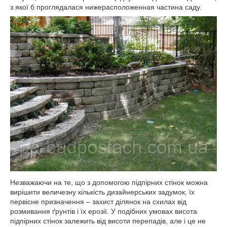
з якої б проглядалася нижерасположенная частина саду.
Незважаючи на те, що з допомогою підпірних стінок можна
вирішити величезну кількість дизайнерських задумок, їх
первісне призначення – захист ділянок на схилах від
розмивання ґрунтів і їх ерозії. У подібних умовах висота
підпірних стінок залежить від висоти перепадів, але і це не