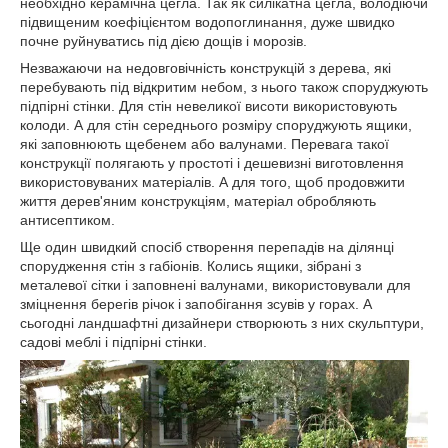
необхідно керамічна цегла. Так як силікатна цегла, володіючи
підвищеним коефіцієнтом водопоглинання, дуже швидко
почне руйнуватись під дією дощів і морозів.
Незважаючи на недовговічність конструкцій з дерева, які
перебувають під відкритим небом, з нього також споруджують
підпірні стінки. Для стін невеликої висоти використовують
колоди. А для стін середнього розміру споруджують ящики,
які заповнюють щебенем або валунами. Перевага такої
конструкції полягають у простоті і дешевизні виготовлення
використовуваних матеріалів. А для того, щоб продовжити
життя дерев'яним конструкціям, матеріал обробляють
антисептиком.
Ще один швидкий спосіб створення перепадів на ділянці
спорудження стін з габіонів. Колись ящики, зібрані з
металевої сітки і заповнені валунами, використовували для
зміцнення берегів річок і запобігання зсувів у горах. А
сьогодні ландшафтні дизайнери створюють з них скульптури,
садові меблі і підпірні стінки.