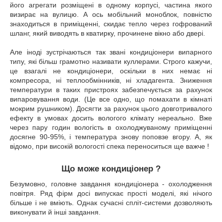
його агрегати розміщені в одному корпусі, частина якого
визирає на вулицю. А ось мобільний моноблок, повністю
знаходиться в приміщенні, скидає тепло через гофрований
шланг, який виводять в кватирку, прочинене вікно або двері.
Але іноді зустрічаються так звані кондиціонери випарного
типу, які більш грамотно називати куллерами. Строго кажучи,
це взагалі не кондиціонери, оскільки в них немає ні
компресора, ні теплообмінників, ні хладагента. Зниження
температури в таких пристроях забезпечується за рахунок
випаровування води. (Це все одно, що помахати в кімнаті
мокрим рушником). Досягти за рахунок цього довготривалого
ефекту в умовах досить вологого клімату нереально. Вже
через пару годин вологість в охолоджуваному приміщенні
досягне 90-95%, і температура знову поповзе вгору. А, як
відомо, при високій вологості спека переноситься ще важче !
Що може кондиціонер ?
Безумовно, головне завдання кондиціонера - охолодження
повітря. Ряд фірм досі випускає прості моделі, які нічого
більше і не вміють. Однак сучасні спліт-системи дозволяють
виконувати й інші завдання.