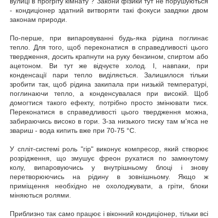
вулиці в прогріту кімнату ? Закони фізики тут не порушуються
- кондиціонер здатний витворяти такі фокуси завдяки двом
законам природи.
По-перше, при випаровуванні будь-яка рідина поглинає
тепло. Для того, щоб переконатися в справедливості цього
твердження, досить крапнути на руку бензином, спиртом або
ацетоном. Ви тут же відчуєте холод. І, навпаки, при
конденсації пари тепло виділяється. Залишилося тільки
зробити так, щоб рідина закипала при низькій температурі,
поглинаючи тепло, а конденсувалася при високій. Щоб
домогтися такого ефекту, потрібно просто змінювати тиск.
Переконатися в справедливості цього твердження можна,
забираючись високо в гори. З-за низького тиску там м'яса не
звариш - вода кипить вже при 70-75 °C.
У спліт-системі роль "гір" виконує компресор, який створює
розрідження, що змушує фреон рухатися по замкнутому
колу, випаровуючись у внутрішньому блоці і знову
перетворюючись на рідину в зовнішньому. Якщо ж
приміщення необхідно не охолоджувати, а гріти, блоки
міняються ролями.
Приблизно так само працює і віконний кондиціонер, тільки всі