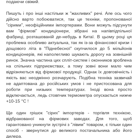
подаючи свіжий.
Пишуть і про інші настільки ж "жахливих" речі. Але ось чого
дійсно варто побоюватися, так це техніки, пропонованої
"сірими", неофіційними імпортерами. Вони можуть підсунути
вам "фірмові" кондиціонери, зібрані на напівпідпільної
фабриці, розташованій де-небудь в Китаї. В цьому році ця
проблема особливо актуальна, так як із-за фінансової кризи і
дощового літа в "Піднебесної" скупчилося до 5 мільйонів
кондиціонерів, які наполегливо шукають дорогу на зовнішній
ринок. Значна частина цих спліт-систем і оконников зроблена
на спільних підприємствах, а тому зовні вони мало чим
відрізняються від фірмової продукції. Однак їх довговічність і
якість вас неодмінно розчарують. Подібна техніка зазвичай
не адаптована до російських умов і не пристосована для
роботи при низьких температурах. Іноді вона просто
відключається, ледь стовпчик термометра опускається нижче
+10-15 °C !
Ще один грішок "сірих" імпортерів - торгівля технікою,
відбракованої на фірмових заводах. Для того, щоб
гарантовано уникнути зустрічі з "лівим" товаром, є тільки один
спосіб - звернутися до великого постачальника або його
дилера.