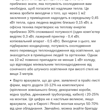
приблизно знати, яка потужність охолодження вам
необхідна, щоб погасити всі надлишки тепла. Це
можна зробити виходячи з того, що через 1 м2
засклення у приміщення надходить в середньому 0,45
кВт тепла, одна людина виділяє близько 0,15 кВт, а
офісна техніка перетворює на теплову енергію
приблизно 30% споживаної потужності (один комп'ютер
виділяє 0,3 кВт, лазерний принтер - 0,4 кВт,
копіювальний апарат - 0,5 кВт). Виходячи з цього, ми
підбираємо кондиціонер, потужність охолодження
якого перевищує теплонадходження від освітлення, що
знаходяться в приміщенні людей та оргтехніки. Однак
на 10 м2 повинно припадати не менше 1 кВт холоду,
що відповідає мінімальним теплонадходженню від
сонячного або штучного освітлення при висоті стелі не
вище 3 метрів.
Варто врахувати, що до ціни, заявленої в прайс-листі
фірми, варто додати 10-12% на комплектуючі
(кріплення зовнішнього блоку, декоративні короби,
мідна трубка, дренажний трубопровід, кабелі) і 20-25%
на монтаж. Ця цифра не є настільки великою, якщо
врахувати, що в Європі і Японії монтаж коштує 50-70%
від ціни обладнання. Звичайно, можна знайти бригаду