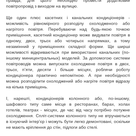
правда, для цього необхідно провести додатковий
повітропровід з виходом на вулицю.
Ще один плюс касетних і канальних кондиціонерів -
можливість рівномірного розподілу охолодженого або
нагрітого повітря. Перебуваючи над будь-якою точкою
приміщення, касетний кондиціонер може видувати повітря в
одному, двох, трьох або чотирьох напрямках, а тому
незамінний у приміщеннях складної форми. Ще ширші
можливості відкриваються при використанні канальних (по-
іншому миницентральных) моделей. За допомогою системи
повітроводів можна випускати охолоджене повітря в двох,
трьох, п'яти, десяти і більше місцях, роблячи роботу
кондиціонера практично непомітною. А при необхідності
можна розподілити охолоджений або нагріте повітря відразу
на кілька приміщень.
І, нарешті, кондиціонерів колонного або, по-іншому,
шафового типу саме місце в ресторанах, барах, холах
готелів, театрах - місцях, де час від часу потрібно потужне
охолодження. Спліт-системи колонного типу не втручаються
в існуючий інтер'єр і можуть бути легко демонтовані, оскільки
не мають кріплення до стін, підлоги або стелі.