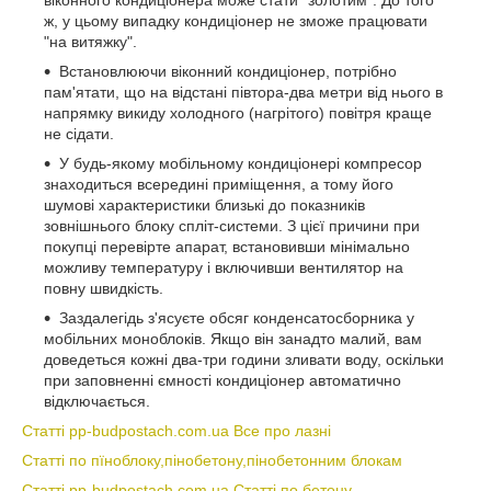
віконного кондиціонера може стати "золотим". До того
ж, у цьому випадку кондиціонер не зможе працювати
"на витяжку".
Встановлюючи віконний кондиціонер, потрібно
пам'ятати, що на відстані півтора-два метри від нього в
напрямку викиду холодного (нагрітого) повітря краще
не сідати.
У будь-якому мобільному кондиціонері компресор
знаходиться всередині приміщення, а тому його
шумові характеристики близькі до показників
зовнішнього блоку спліт-системи. З цієї причини при
покупці перевірте апарат, встановивши мінімально
можливу температуру і включивши вентилятор на
повну швидкість.
Заздалегідь з'ясуєте обсяг конденсатосборника у
мобільних моноблоків. Якщо він занадто малий, вам
доведеться кожні два-три години зливати воду, оскільки
при заповненні ємності кондиціонер автоматично
відключається.
Статті pp-budpostach.com.ua Все про лазні
Статті по пїноблоку,пінобетону,пінобетонним блокам
Статті pp-budpostach.com.ua Статті по бетону