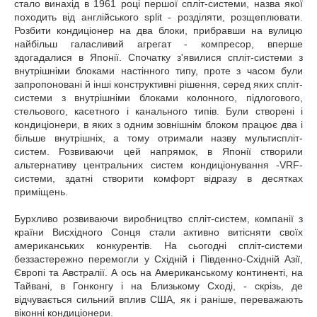
стало винахід в 1961 році першої спліт-системи, назва якої
походить від англійського split - розділяти, розщеплювати.
Розбити кондиціонер на два блоки, прибравши на вулицю
найбільш галасливий агрегат - компресор, вперше
здогадалися в Японії. Спочатку з'явилися спліт-системи з
внутрішніми блоками настінного типу, проте з часом були
запропоновані й інші конструктивні рішення, серед яких спліт-
системи з внутрішніми блоками колонного, підлогового,
стельового, касетного і канального типів. Були створені і
кондиціонери, в яких з одним зовнішнім блоком працює два і
більше внутрішніх, а тому отримали назву мультиспліт-
систем. Розвиваючи цей напрямок, в Японії створили
альтернативу центральних систем кондиціонування -VRF-
системи, здатні створити комфорт відразу в десятках
приміщень.
Бурхливо розвиваючи виробництво спліт-систем, компанії з
країни Висхідного Сонця стали активно витісняти своїх
американських конкурентів. На сьогодні спліт-системи
беззастережно перемогли у Східній і Південно-Східній Азії,
Європі та Австралії. А ось на Американському континенті, на
Тайвані, в Гонконгу і на Близькому Сході, - скрізь, де
відчувається сильний вплив США, як і раніше, переважають
віконні кондиціонери.