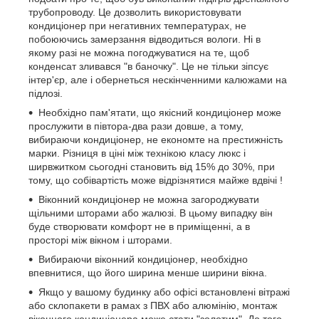
трубопроводу. Це дозволить використовувати
кондиціонер при негативних температурах, не
побоюючись замерзання відводиться вологи. Ні в
якому разі не можна погоджуватися на те, щоб
конденсат зливався "в баночку". Це не тільки зіпсує
інтер'єр, але і обернеться нескінченними калюжами на
підлозі.
Необхідно пам'ятати, що якісний кондиціонер може
прослужити в півтора-два рази довше, а тому,
вибираючи кондиціонер, не економте на престижність
марки. Різниця в ціні між технікою класу люкс і
ширвжитком сьогодні становить від 15% до 30%, при
тому, що собівартість може відрізнятися майже вдвічі !
Віконний кондиціонер не можна загороджувати
щільними шторами або жалюзі. В цьому випадку він
буде створювати комфорт не в приміщенні, а в
просторі між вікном і шторами.
Вибираючи віконний кондиціонер, необхідно
впевнитися, що його ширина менше ширини вікна.
Якщо у вашому будинку або офісі встановлені вітражі
або склопакети в рамах з ПВХ або алюмінію, монтаж