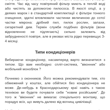
сміття. Час від часу повітряний фільтр миють в теплій воді
або чистять за допомогою пилососа. В якості опції, а у
деяких марок і в стандартній комплектації є фільтри тонкого
очищення, здатні вловлювати частинки величиною до сотої
частки мікрона: дрібний пил, пилок рослин, запахи,
сигаретний дим. Термін служби подібних фільтрів (вони
відновленню не підлягають) сильно залежить від
забрудненості повітря, але в умовах міста рідко перевищує 3-
4 місяці.
Типи кондиціонерів
Вибираючи кондиціонер, насамперед варто визначитися з
типом. Що вам необхідно: спліт-система, "віконник" або
мобільний моноблок ?
Почнемо з оконников. Його можна рекомендувати тим, хто
обмежений у коштах, але обійтися без кондиціонера не
може. Де-небудь в Краснодарському краї навіть з такою
технікою ви будете почувати себе "новим російським". До
того ж "віконник" не вимагає спеціального монтажу, що
порадує всіх, що живуть далеко від вогнищ цивілізації.