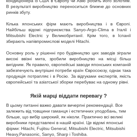
кондиціонера із США в Європу чи Азію робить його золотим.
В результаті виробництво переноситься ближче до основних
ринків збуту.
Кілька японських фірм мають виробництва і в Європі.
Найбільш відомі підприємства Sanyo-Argo-Clima в Італії і
Mitsubishi Electric у Великобританії. Крім того, в Іспанії
збирають напівпромислові моделі Hitachi.
Основну роль у рішенні про будівництво цих заводів зіграли
високі ввізні мита, зробили виробництво на місці більш
вигідним. Як правило, європейські заводи японських компаній
забезпечують внутрішні потреби країн Євросоюзу, однак така
продукція потрапляє і в Росію. За відгуками експертів, якість
європейської та азіатської зборки перебуває на одному рівні.
Якій марці віддати перевагу ?
В цьому питанні важко давати вичерпні рекомендації. Все
залежить від товщини гаманця і естетичних уподобань, тим
більше, що вибір широкий, як ніколи. Практично всі великі
виробники представлені в нашій країні. Це відомі японські
фірми: Hitachi, Fujitsu General, Mitsubishi Electric, Mitsubishi
Heavy,Panasonic, Sanyo, Sharp і Toshiba.