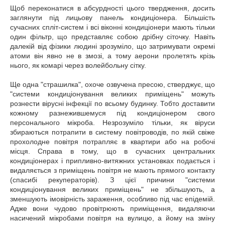
Щоб переконатися в абсурдності цього твердження, досить
заглянути під лицьову панель кондиціонера. Більшість
сучасних спліт-систем і всі віконні кондиціонери мають тільки
один фільтр, що представляє собою дрібну сіточку. Навіть
далекій від фізики людині зрозуміло, що затримувати окремі
атоми він явно не в змозі, а тому аерони пролетять крізь
нього, як комарі через волейбольну сітку.
Ще одна "страшилка", охоче озвучена пресою, стверджує, що
"системи кондиціонування великих приміщень" можуть
рознести вірусні інфекції по всьому будинку. Тобто доставити
кожному разнежившемуся під кондиціонером свого
персонального мікроба. Незрозуміло тільки, як віруси
збираються потрапити в систему повітроводів, по якій свіже
прохолодне повітря потрапляє в квартири або на робочі
місця. Справа в тому, що в сучасних центральних
кондиціонерах і припливно-витяжних установках подається і
видаляється з приміщень повітря не мають прямого контакту
(спасибі рекуператорів). З цієї причини "системи
кондиціонування великих приміщень" не збільшують, а
зменшують імовірність зараження, особливо під час епідемій.
Адже вони чудово провітрюють приміщення, видаляючи
насичений мікробами повітря на вулицю, а йому на зміну