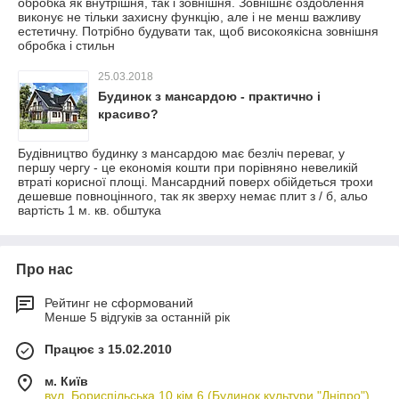
обробка як внутрішня, так і зовнішня. Зовнішнє оздоблення
виконує не тільки захисну функцію, але і не менш важливу
естетичну. Потрібно будувати так, щоб високоякісна зовнішня
обробка і стильн
25.03.2018
Будинок з мансардою - практично і
красиво?
Будівництво будинку з мансардою має безліч переваг, у
першу чергу - це економія кошти при порівняно невеликій
втраті корисної площі. Мансардний поверх обійдеться трохи
дешевше повноцінного, так як зверху немає плит з / б, альо
вартість 1 м. кв. обштука
Про нас
Рейтинг не сформований
Менше 5 відгуків за останній рік
Працює з 15.02.2010
м. Київ
вул. Бориспільська 10 кім 6 (Будинок культури "Дніпро")