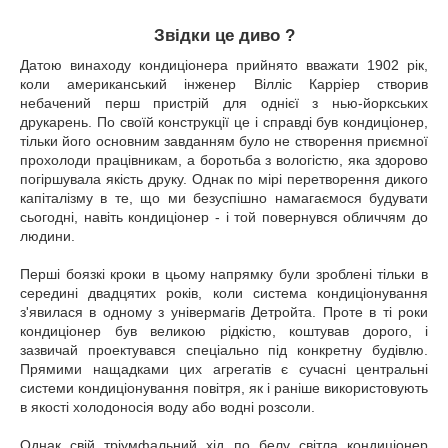
Звідки це диво ?
Датою винаходу кондиціонера прийнято вважати 1902 рік,
коли американський інженер Вілліс Карріер створив
небачений перш пристрій для однієї з нью-йоркських
друкарень. По своїй конструкції це і справді був кондиціонер,
тільки його основним завданням було не створення приємної
прохолоди працівникам, а боротьба з вологістю, яка здорово
погіршувала якість друку. Однак по мірі перетворення дикого
капіталізму в те, що ми безуспішно намагаємося будувати
сьогодні, навіть кондиціонер - і той повернувся обличчям до
людини.
Перші боязкі кроки в цьому напрямку були зроблені тільки в
середині двадцятих років, коли система кондиціонування
з'явилася в одному з універмагів Детройта. Проте в ті роки
кондиціонер був великою рідкістю, коштував дорого, і
зазвичай проектувався спеціально під конкретну будівлю.
Прямими нащадками цих агрегатів є сучасні центральні
системи кондиціонування повітря, як і раніше використовують
в якості холодоносія воду або водні розсоли.
Однак свій тріумфальний хід по белу світла кондиціонер