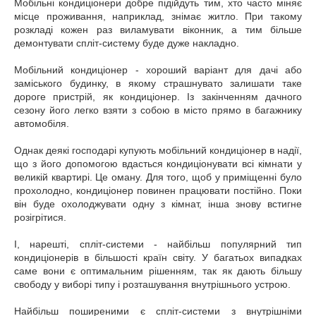
Мобільні кондиціонери добре підійдуть тим, хто часто міняє
місце проживання, наприклад, знімає житло. При такому
розкладі кожен раз виламувати віконник, а тим більше
демонтувати спліт-систему буде дуже накладно.
Мобільний кондиціонер - хороший варіант для дачі або
заміського будинку, в якому страшнувато залишати таке
дороге пристрій, як кондиціонер. Із закінченням дачного
сезону його легко взяти з собою в місто прямо в багажнику
автомобіля.
Однак деякі господарі купують мобільний кондиціонер в надії,
що з його допомогою вдасться кондиціонувати всі кімнати у
великій квартирі. Це оману. Для того, щоб у приміщенні було
прохолодно, кондиціонер повинен працювати постійно. Поки
він буде охолоджувати одну з кімнат, інша знову встигне
розігрітися.
І, нарешті, спліт-системи - найбільш популярний тип
кондиціонерів в більшості країн світу. У багатьох випадках
саме вони є оптимальним рішенням, так як дають більшу
свободу у виборі типу і розташування внутрішнього устрою.
Найбільш поширеними є спліт-системи з внутрішніми