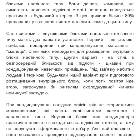
блоками настінного типу. Вони дешеві, компактні, не
вимагають наявності підвісної стелі і непогано вписуються
практично в будь-який інтер'єр. З цієї причини більше 80%
продаваних у світі спліт-систем належить саме до цього типу.
Спліт-системи з внутрішніми блоками напольно-стельового
типу мають два варіанти установки. Перший - під стелею,
найбільш поширений при кондиціонуванні магазинів -
"скелець", стіни яких непридатні для розміщення внутрішніх
блоків настінного типу. Другий варіант - на стіні, в
безпосередній близькості від підлоги - цікавий при
кондиціонуванні невеликих приміщень, "під зав'язку набитих
людьми і технікою. Будь-який інший варіант, крім підлогового
розташування внутрішнього блоку, коли потік повітря йде
вгору, загрожував би жителям охолоджуваної кімнати
неминучої застудою.
При кондиціонуванні солідних офісів гріх не скористатися
можливостями, які дають спліт-системи касетного і
канального типів. Внутрішні блоки цих кондиціонерів
практично повністю знаходяться за підвісною стелею, а тому
не порушують сформованого інтер'єру. Але найголовніше -
вони дозволяють проводити підмішування свіжого повітря,