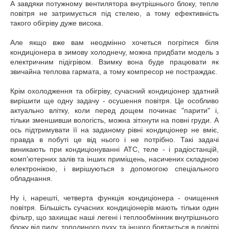
А завдяки потужному вентилятора внутрішнього блоку, тепле
повітря не затримується під стелею, а тому ефективність
такого обігріву дуже висока.
Але якщо вже вам неодмінно хочеться погрітися біля
кондиціонера в зимову холоднечу, можна придбати модель з
електричним підігрівом. Взимку вона буде працювати як
звичайна теплова гармата, а тому компресор не постраждає.
Крім охолодження та обігріву, сучасний кондиціонер здатний
вирішити ще одну задачу - осушення повітря. Це особливо
актуально влітку, коли перед дощем починає "парити" і,
тільки зменшивши вологість, можна зітхнути на повні груди. А
ось підтримувати її на заданому рівні кондиціонер не вміє,
правда в побуті це від нього і не потрібно. Такі задачі
виникають при кондиціонуванні АТС, теле - і радіостанцій,
комп'ютерних залів та інших приміщень, насичених складною
електронікою, і вирішуються з допомогою спеціального
обладнання.
Ну і, нарешті, четверта функція кондиціонера - очищення
повітря. Більшість сучасних кондиціонерів мають тільки один
фільтр, що захищає наші легені і теплообмінник внутрішнього
блоку від пилу, тополиного пуху та іншого бовтається в повітрі