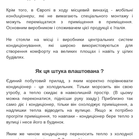
Крім того, в Європі в ходу місцевий винахід -
мобільні
кондиціонери
, які не вимагають спеціального монтажу і
можуть переміщатися з приміщення в приміщення.
Основним виробником і споживачем цієї продукції є Італія.
Не стояли на місці і виробники центральних систем
кондиціонування, які широко використовуються для
створення комфорту на великих площах і навіть у цілих
будівлях.
Як ця штука влаштована ?
Єдиний побутовий прилад, з яким коректно порівнювати
кондиціонер - це холодильник. Тільки морозить він свою
утробу, а тепло скидає в навколишній простір. (В цьому
можна переконатися, піднісши руку ззаду.) Приблизно так
само діє і кондиціонер, тільки він охолоджує приміщення, а
надлишки тепла відводить на вулицю. Якщо ж потрібно
прогріти приміщення, то навпаки - кондиціонер бере тепло з
вулиці і несе його в будинок.
Яким же чином кондиціонер переносить тепло з холодної