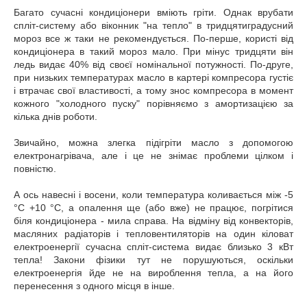
Багато сучасні кондиціонери вміють гріти. Однак врубати
спліт-систему або віконник "на тепло" в тридцятиградусний
мороз все ж таки не рекомендується. По-перше, користі від
кондиціонера в такий мороз мало. При мінус тридцяти він
ледь видає 40% від своєї номінальної потужності. По-друге,
при низьких температурах масло в картері компресора густіє
і втрачає свої властивості, а тому знос компресора в момент
кожного "холодного пуску" порівняємо з амортизацією за
кілька днів роботи.
Звичайно, можна злегка підігріти масло з допомогою
електронагрівача, але і це не знімає проблеми цілком і
повністю.
А ось навесні і восени, коли температура коливається між -5
°C +10 °C, а опалення ще (або вже) не працює, погрітися
біля кондиціонера - мила справа. На відміну від конвекторів,
масляних радіаторів і тепловентиляторів на один кіловат
електроенергії сучасна спліт-система видає близько 3 кВт
тепла! Закони фізики тут не порушуються, оскільки
електроенергія йде не на вироблення тепла, а на його
перенесення з одного місця в інше.