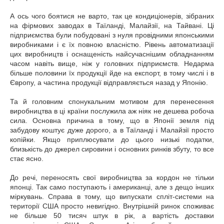
А ось чого боятися не варто, так це кондиціонерів, зібраних
на фірмових заводах в Таїланді, Малайзії, на Тайвані. Ці
підприємства були побудовані з нуля провідними японськими
виробниками і є їх повною власністю. Рівень автоматизації
цих виробництв і оснащеність найсучаснішим обладнанням
часом навіть вище, ніж у головних підприємств. Недарма
більше половини їх продукції йде на експорт, в тому числі і в
Європу, а частина продукції відправляється назад у Японію.
Та й головним спонукальним мотивом для перенесення
виробництва в ці країни послужила аж ніяк не дешева робоча
сила. Основна причина в тому, що в Японії земля під
забудову коштує дуже дорого, а в Таїланді і Малайзії просто
копійки. Якщо приплюсувати до цього низькі податки,
близькість до джерел сировини і основних ринків збуту, то все
стає ясно.
До речі, переносять свої виробництва за кордон не тільки
японці. Так само поступають і американці, але з дещо інших
міркувань. Справа в тому, що випускати спліт-системи на
території США просто невигідно. Внутрішній ринок споживає
не більше 50 тисяч штук в рік, а вартість доставки