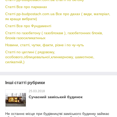
Статті Все про парканах
Статті pp-budpostach.com.ua Все про дахах ( види, матеріал,
як краще вибрати)
Статті Все про Фундаменті
Статті по газобетону ( газоблокам ), газобетонних блоків,
блоків газосиликатнных
Новини, статті, чутки, факти, різне і по чу-чуть
Статті по цеглині ( рядовому,
особового,облицювальної,клинкерному, шамотною,
силікатній,)
Інші статті рубрики
25.03.2018
Сучасний заміський будинок
Не останнє місце при будівництві заміського будинку займає