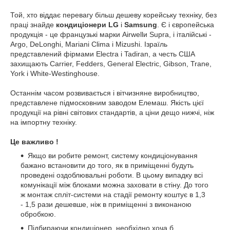
Той, хто віддає перевагу більш дешеву корейську техніку, без
праці знайде
кондиціонери LG
і
Samsung
. Є і європейська
продукція - це французькі марки Airwellи Supra, і італійські -
Argo, DeLonghi, Mariani Clima і Mizushi. Ізраїль
представлений фірмами Electra і Tadiran, а честь США
захищають Carrier, Fedders, General Electric, Gibson, Trane,
York і White-Westinghouse.
Останнім часом розвивається і вітчизняне виробництво,
представлене підмосковним заводом Елемаш. Якість цієї
продукції на рівні світових стандартів, а ціни дещо нижчі, ніж
на імпортну техніку.
Це важливо !
Якщо ви робите ремонт, систему кондиціонування
бажано встановити до того, як в приміщенні будуть
проведені оздоблювальні роботи. В цьому випадку всі
комунікації між блоками можна заховати в стіну. До того
ж монтаж спліт-системи на стадії ремонту коштує в 1,3
- 1,5 рази дешевше, ніж в приміщенні з виконаною
обробкою.
Підбираючи кондиціонер, необхідно хоча б