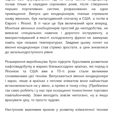
почав тільки в середині сорокових років, після створення
перших портативних систем, розрахованих на одне
приміщення. Випуск цих кондиціонерів, пізніше отримали
назву віконних, був налагоджений спочатку в США, а потім в
Європі і Японії. В ті часи це був величезний крок вперед.
Монтаж віконних кондиціонерів
простий до неподобства, не
вимагає спеціальних навичок і дорогого інструменту, а
використовуваний в якості холодоагенту фреон не замерзає
навіть при низьких температурах. Завдяки цьому попит на
віконні кондиціонери став стрімко зростати, а ціни знизилися
до загальнодоступного рівня.
Розширення виробництва було підігріте бурхливим розвитком
нафтовидобутку в жарких близькосхідних країнах, які поряд із
Японією та США вже в 70-ті роки стали великими
споживачами цієї техніки. Випускаються віконні кондиціонери
і зараз, лише в країнах з теплим кліматом вони найчастіше
встановлюються не у вікно, а прямо в тонку стіну. (Приблизно
так само роблять і у нас при оснащенні тонкостінних торгових
павільйончиків). Зовні виходить зовсім непогано, ну а якщо
врахувати ціну, то просто чудово.
Наступним важливим кроком у розвитку кліматичної техніки