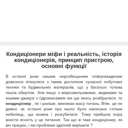
Кондиціонери міфи і реальність, історія
кондиціонерів, принцип пристрою,
основні функції
В останні роки нашим нерозбещеним співгромадянам
довелося зіткнутися з таким достатком сучасної побутової
техніки та будівельних матеріалів, що у багатьох голова
пішла обертом. Але якщо з мікрохвильовками, видиками та
іншими джакузі з гідромасажем ми ще якось розібралися, то
кондиціонер
, як і раніше, викликає масу питань. Втім, це не
дивно: за останні роки про нього було написано стільки
небилиць, що можна і розгубитися. Тому прийшла пора
внести ясність у це питання. Так що ж таке кондиціонер, як
він працює, і які проблеми здатний вирішити ?