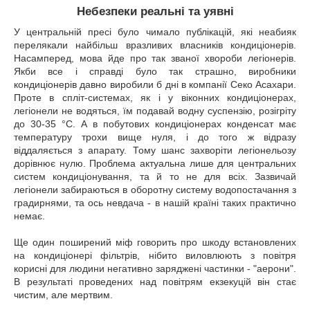
Небезпеки реальні та уявні
У центральній пресі було чимало публікацій, які неабияк
перелякали найбільш вразливих власників кондиціонерів.
Насамперед, мова йде про так званої хвороби легіонерів.
Якби все і справді було так страшно, виробники
кондиціонерів давно виробили б дні в компанії Секо Асахари.
Проте в спліт-системах, як і у віконних кондиціонерах,
легіонели не водяться, їм подавай водну суспензію, розігріту
до 30-35 °C. А в побутових кондиціонерах конденсат має
температуру трохи вище нуля, і до того ж відразу
віддаляється з апарату. Тому шанс захворіти легіонельозу
дорівнює нулю. Проблема актуальна лише для центральних
систем кондиціонування, та й то не для всіх. Зазвичай
легіонели забираються в оборотну систему водопостачання з
градирнями, та ось невдача - в нашій країні таких практично
немає.
Ще один поширений міф говорить про шкоду встановлених
на кондиціонері фільтрів, нібито виловлюють з повітря
корисні для людини негативно заряджені частинки - "аерони".
В результаті проведених над повітрям екзекуцій він стає
чистим, але мертвим.