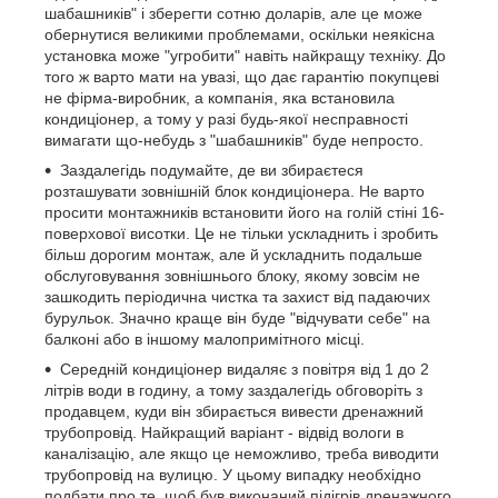
шабашників" і зберегти сотню доларів, але це може
обернутися великими проблемами, оскільки неякісна
установка може "угробити" навіть найкращу техніку. До
того ж варто мати на увазі, що дає гарантію покупцеві
не фірма-виробник, а компанія, яка встановила
кондиціонер, а тому у разі будь-якої несправності
вимагати що-небудь з "шабашників" буде непросто.
Заздалегідь подумайте, де ви збираєтеся
розташувати зовнішній блок кондиціонера. Не варто
просити монтажників встановити його на голій стіні 16-
поверхової висотки. Це не тільки ускладнить і зробить
більш дорогим монтаж, але й ускладнить подальше
обслуговування зовнішнього блоку, якому зовсім не
зашкодить періодична чистка та захист від падаючих
бурульок. Значно краще він буде "відчувати себе" на
балконі або в іншому малопримітного місці.
Середній кондиціонер видаляє з повітря від 1 до 2
літрів води в годину, а тому заздалегідь обговоріть з
продавцем, куди він збирається вивести дренажний
трубопровід. Найкращий варіант - відвід вологи в
каналізацію, але якщо це неможливо, треба виводити
трубопровід на вулицю. У цьому випадку необхідно
подбати про те, щоб був виконаний підігрів дренажного