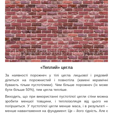
«Теплий» цегла
За наявності порожнеч у тілі цегла лицьової і рядовий
ділиться на порожнистий і повнотіла (камені керамічні
бувають тільки пустотілими). Чим більше порожнеч (їх може
бути більше 50%), тим цегла тепліше.
Виходить, що при використанні пустотілої цегли стіни можна
зробити меншої товщини, і теплоізоляція від цього не
погіршиться. У пустотілої цегли менше маса, і в результаті –
менше навантаження на фундамент. Це – його гідність. Але є