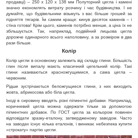
продавці) – 250 х 120 х 138 мм Полуторний цегла і камені
значно економлять витрату розчину і час будівництва. І не
думайте, що будівельники візьмуть з вас більше грошей за
підняття тягарів. Їм самим краще: кинув десяток каменів – і
стіна готова! Крім цього, каменів потрібно менше, а ціна їх не
збільшується. Так, наприклад, подвійний лицьова цегла
дорожче одинарного всього наполовину, а за розміром в два
рази більше.
Колір
Колір цегли в основному залежить від складу глини. Більшість
глин після випалу мають класичний цегельний колір. Такі
глини називаються красножгущимися, а сама цегла –
червоним.
Рідше зустрічаються беложгущиеся глини, з них виходить
жовта, абрикосова або біла цегла.
Іноді в сировину вводять різні пігментні добавки. Наприклад,
коричневий цегла можна одержати тільки за допомогою
пігментних добавок. По ГОСТ цегла за кольором повинен
відповідати зразку-еталону, затвердженому заводом. Часто
на заводах існує кілька еталонів, і виникає небезпека купити
«строкату» партію цегли.