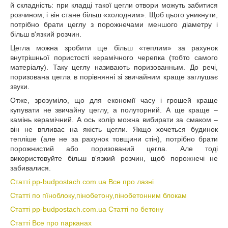
й складність: при кладці такої цегли отвори можуть забитися
розчином, і він стане більш «холодним». Щоб цього уникнути,
потрібно брати цеглу з порожнечами меншого діаметру і
більш в'язкий розчин.
Цегла можна зробити ще більш «теплим» за рахунок
внутрішньої пористості керамічного черепка (тобто самого
матеріалу). Таку цеглу називають поризованным. До речі,
поризована цегла в порівнянні зі звичайним краще заглушає
звуки.
Отже, зрозуміло, що для економії часу і грошей краще
купувати не звичайну цеглу, а полуторний. А ще краще –
камінь керамічний. А ось колір можна вибирати за смаком –
він не впливає на якість цегли. Якщо хочеться будинок
тепліше (але не за рахунок товщини стін), потрібно брати
порожнистий або поризований цегла. Але тоді
використовуйте більш в'язкий розчин, щоб порожнечі не
забивалися.
Статті pp-budpostach.com.ua Все про лазні
Статті по пїноблоку,пінобетону,пінобетонним блокам
Статті pp-budpostach.com.ua Статті по бетону
Статті Все про парканах