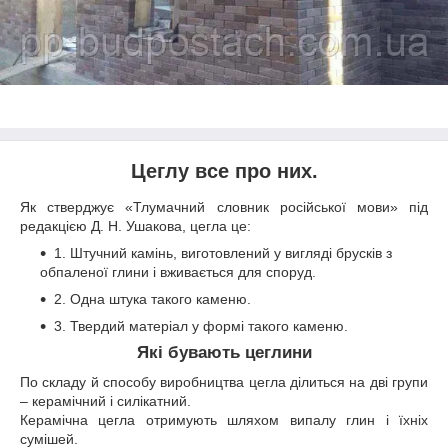
Цеглу все про них
.
Як стверджує «Тлумачний словник російської мови» під
редакцією Д. Н. Ушакова, цегла це:
1. Штучний камінь, виготовлений у вигляді брусків з
обпаленої глини і вживається для споруд.
2. Одна штука такого каменю.
3. Твердий матеріал у формі такого каменю.
Які бувають цеглини
По складу й способу виробництва цегла ділиться на дві групи
– керамічний і силікатний.
Керамічна цегла отримують шляхом випалу глин і їхніх
сумішей.