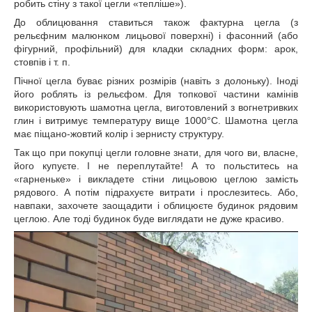
робить стіну з такої цегли «тепліше»).
До облицювання ставиться також фактурна цегла (з
рельєфним малюнком лицьової поверхні) і фасонний (або
фігурний, профільний) для кладки складних форм: арок,
стовпів і т. п.
Пічної цегла буває різних розмірів (навіть з долоньку). Іноді
його роблять із рельєфом. Для топкової частини камінів
використовують шамотна цегла, виготовлений з вогнетривких
глин і витримує температуру вище 1000°С. Шамотна цегла
має піщано-жовтий колір і зернисту структуру.
Так що при покупці цегли головне знати, для чого ви, власне,
його купуєте. І не переплутайте! А то польститесь на
«гарненьке» і викладете стіни лицьовою цеглою замість
рядового. А потім підрахуєте витрати і прослезитесь. Або,
навпаки, захочете заощадити і облицюєте будинок рядовим
цеглою. Але тоді будинок буде виглядати не дуже красиво.