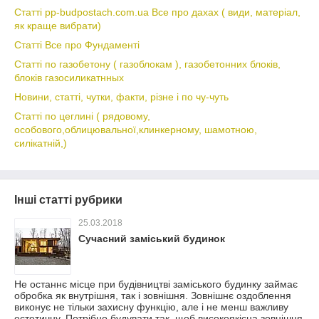
Статті pp-budpostach.com.ua Все про дахах ( види, матеріал,
як краще вибрати)
Статті Все про Фундаменті
Статті по газобетону ( газоблокам ), газобетонних блоків,
блоків газосиликатнных
Новини, статті, чутки, факти, різне і по чу-чуть
Статті по цеглині ( рядовому,
особового,облицювальної,клинкерному, шамотною,
силікатній,)
Інші статті рубрики
25.03.2018
Сучасний заміський будинок
Не останнє місце при будівництві заміського будинку займає
обробка як внутрішня, так і зовнішня. Зовнішнє оздоблення
виконує не тільки захисну функцію, але і не менш важливу
естетичну. Потрібно будувати так, щоб високоякісна зовнішня