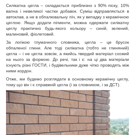
Силікатна цегла – складається приблизно з 90% піску, 10%
вапна і невеликої частки добавок. Суміш відправляється в
автоклав, а не в обпалювальну піч, як у випадку з керамічною
цеглою. Якщо додати пігменти, можна одержати силікатну
цеглу практично будь-якого кольору – синій, зелений,
малиновий, фіолетовий.
За логікою тлумачного словника, цегла – це брусок
обпаленої глини. Але тоді силікатна (тобто не глиняний)
цегла – і не цегла зовсім, а якийсь твердий матеріал схожий
на нього за формою. До речі, так і є: на ці два матеріали
існують різні ГОСТИ, і будівельники дуже чітко проводять між
ними кордон.
Отже, ми будемо розглядати в основному керамічну цеглу,
тому що він і є справжній цегла (і за словником, і за ДСТ).