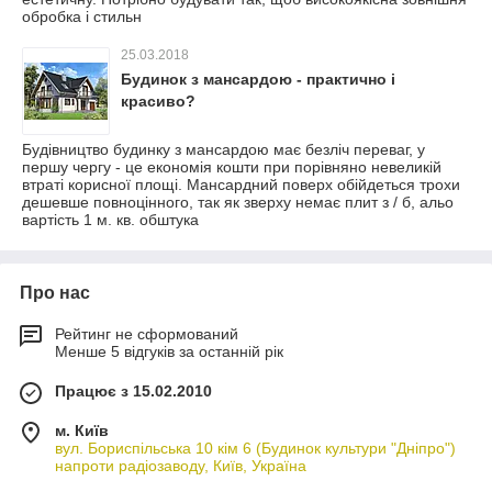
обробка і стильн
25.03.2018
Будинок з мансардою - практично і
красиво?
Будівництво будинку з мансардою має безліч переваг, у
першу чергу - це економія кошти при порівняно невеликій
втраті корисної площі. Мансардний поверх обійдеться трохи
дешевше повноцінного, так як зверху немає плит з / б, альо
вартість 1 м. кв. обштука
Про нас
Рейтинг не сформований
Менше 5 відгуків за останній рік
Працює з 15.02.2010
м. Київ
вул. Бориспільська 10 кім 6 (Будинок культури "Дніпро")
напроти радіозаводу, Київ, Україна