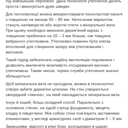
під зовнішньою обробкою. Дана технологія утеплення досить
проста і виконується дуже швидко.
Для теплоізоляції можна використовувати пінопластові панелі
з товщиною не менше 50 – 80 мм. Непоганим варіантом
стануть напівжорсткі або жорсткі плити з мінеральної вати.
При цьому необхідно виконати дерев'яний каркас з
товщиною приблизно на 10 – 2 мм більше, ніж товщина
вибраного утеплювача. Утеплювач повинен бути злегка
втоплений для створення зазору між утеплювачем і
вагонкою.
Такий підхід забезпечить надійну вентиляцію порожнини і
дозволить виключити можливість отсыревания вагонки і
утеплювача. Таким чином, термін служби утеплення значно
збільшується.
Щоб мінеральна вата не просідала, можна в технологічні
отвори забити дерев'яні штапики. На стіні утворюється
своєрідний «їжачок», на який накладається мінеральна вата.
Існує й інший, більш складний спосіб. Паралельно з
основною стіною, на одній стрічці фундаменту, зводять
кладку в півцеглини. Між собою стіни пов'язують заставними
елементами, у вигляді арматурних скоб з діаметром 5 – 6 мм
Заканцовки, відігнуті в різні боки, розташовані в шарах