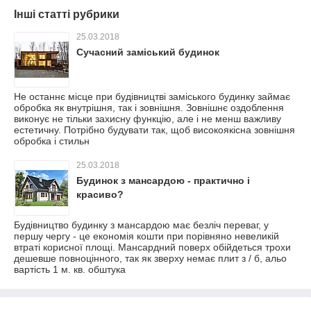
Інші статті рубрики
25.03.2018
Сучасний заміський будинок
Не останнє місце при будівництві заміського будинку займає
обробка як внутрішня, так і зовнішня. Зовнішнє оздоблення
виконує не тільки захисну функцію, але і не менш важливу
естетичну. Потрібно будувати так, щоб високоякісна зовнішня
обробка і стильн
25.03.2018
Будинок з мансардою - практично і
красиво?
Будівництво будинку з мансардою має безліч переваг, у
першу чергу - це економія кошти при порівняно невеликій
втраті корисної площі. Мансардний поверх обійдеться трохи
дешевше повноцінного, так як зверху немає плит з / б, альо
вартість 1 м. кв. обштука