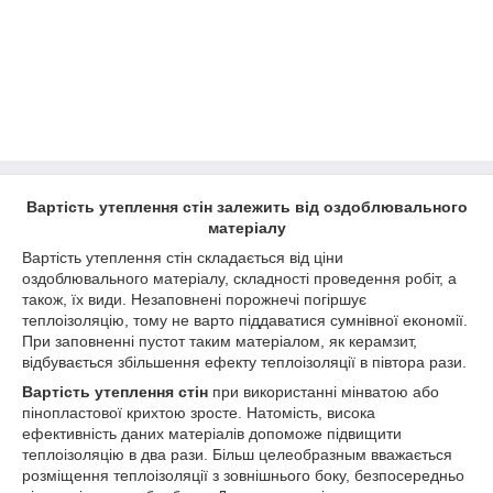
Вартість утеплення стін залежить від оздоблювального
матеріалу
Вартість утеплення стін складається від ціни
оздоблювального матеріалу, складності проведення робіт, а
також, їх види. Незаповнені порожнечі погіршує
теплоізоляцію, тому не варто піддаватися сумнівної економії.
При заповненні пустот таким матеріалом, як керамзит,
відбувається збільшення ефекту теплоізоляції в півтора рази.
Вартість утеплення стін
при використанні мінватою або
пінопластової крихтою зросте. Натомість, висока
ефективність даних матеріалів допоможе підвищити
теплоізоляцію в два рази. Більш целеобразным вважається
розміщення теплоізоляції з зовнішнього боку, безпосередньо