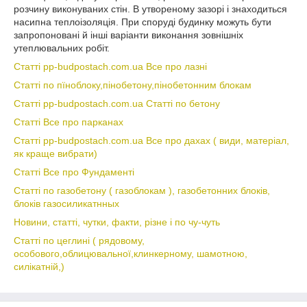
розчину виконуваних стін. В утвореному зазорі і знаходиться
насипна теплоізоляція. При споруді будинку можуть бути
запропоновані й інші варіанти виконання зовнішніх
утеплювальних робіт.
Статті pp-budpostach.com.ua Все про лазні
Статті по пїноблоку,пінобетону,пінобетонним блокам
Статті pp-budpostach.com.ua Статті по бетону
Статті Все про парканах
Статті pp-budpostach.com.ua Все про дахах ( види, матеріал,
як краще вибрати)
Статті Все про Фундаменті
Статті по газобетону ( газоблокам ), газобетонних блоків,
блоків газосиликатнных
Новини, статті, чутки, факти, різне і по чу-чуть
Статті по цеглині ( рядовому,
особового,облицювальної,клинкерному, шамотною,
силікатній,)