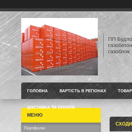
ПП Будпос
газобетон
газоблок
ГОЛОВНА
ВАРТІСТЬ В РЕГІОНАХ
ТОВАР
ДОСТАВКА ТА ОПЛАТА
СХОДИ 
Портфоліо