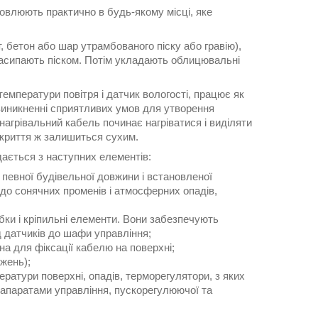
ановлюють практично в будь-якому місці, яке
, бетон або шар утрамбованого піску або гравію),
асипають піском. Потім укладають облицювальні
емператури повітря і датчик вологості, працює як
 виникненні сприятливих умов для утворення
 нагрівальний кабель починає нагріватися і виділяти
 покриття ж залишиться сухим.
дається з наступних елементів:
 певної будівельної довжини і встановленої
 до сонячних променів і атмосферних опадів,
обки і кріпильні елементи. Вони забезпечують
д датчиків до шафи управління;
на для фіксації кабелю на поверхні;
жень);
ератури поверхні, опадів, терморегулятори, з яких
 апаратами управління, пускорегулюючої та