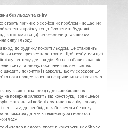
жки без льоду та снігу
дко стають причиною серйозних проблем - нещасних
, обмеження проїзду тощо. Захистити будь-які
під'їзні шляхи тощо) від ожеледиці та снігових
я снігу і льоду.
и вході до будинку покриті льодом. Це становить
кільки може призвести до травм. Щоб позбутися цієї
ігрівну систему для сходів. Вона позбавить вас від
ння снігу та льоду, посипання піском і сіллю.
 не шкодить покриттю і навколишньому середовищу.
тобто поки процес танення не припиниться і вся тала
снігу з зовнішніх площ і для запобігання їх
у на поверхні залежить від конструкції зовнішньої
орів. Нагрівальні кабелі для танення снігу і льоду
 т. д. - там, де необхідно забезпечити безпеку
за допомогою датчиків температури і вологості
іжки часу.
темі «тепла підлога», проте в конструкціях обігріву