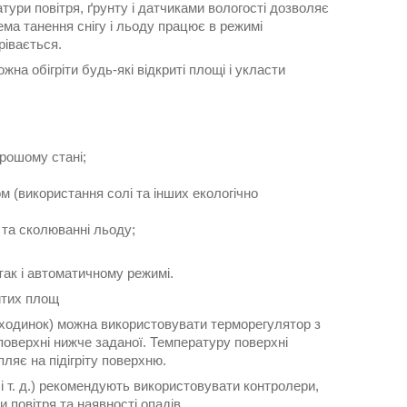
ури повітря, ґрунту і датчиками вологості дозволяє
ема танення снігу і льоду працює в режимі
грівається.
а обігріти будь-які відкриті площі і укласти
орошому стані;
м (використання солі та інших екологічно
 та сколюванні льоду;
так і автоматичному режимі.
итих площ
 сходинок) можна використовувати терморегулятор з
поверхні нижче заданої. Температуру поверхні
пляє на підігріту поверхню.
 і т. д.) рекомендують використовувати контролери,
 повітря та наявності опадів.