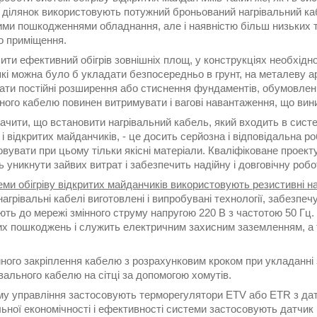
х ділянок використовують потужний броньований нагрівальний ка
ими пошкодженнями обладнання, але і наявністю більш низьких т
о приміщення.
ти ефективний обігрів зовнішніх площ, у конструкціях необхідн
кі можна було б укладати безпосередньо в грунт, на металеву ар
ти постійні розширення або стиснення фундаментів, обумовлені 
ного кабелю повинен витримувати і вагові навантаження, що вин
ачити, що встановити нагрівальний кабель, який входить в систе
 і відкритих майданчиків, - це досить серйозна і відповідальна р
вувати при цьому тільки якісні матеріали. Кваліфіковане проект
 уникнути зайвих витрат і забезпечить надійну і довговічну роб
ми обігріву відкритих майданчиків використовують резистивні наг
 нагрівальні кабелі виготовлені і випробувані технології, забезпе
ють до мережі змінного струму напругою 220 В з частотою 50 Гц
их пошкоджень і служить електричним захисним заземленням, а 
йного закріплення кабелю з розрахунковим кроком при укладанні
рівального кабелю на сітці за допомогою хомутів.
му управління застосовують терморегулятори ETV або ETR з дат
ьної економічності і ефективності системи застосовують датчи