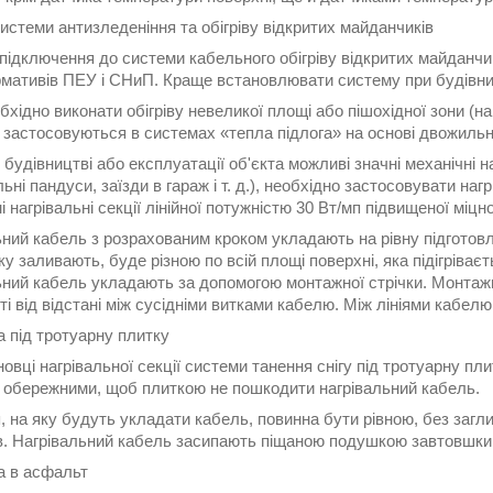
стеми антизледеніння та обігріву відкритих майданчиків
 підключення до системи кабельного обігріву відкритих майданч
рмативів ПЕУ і СНиП. Краще встановлювати систему при будівниц
хідно виконати обігріву невеликої площі або пішохідної зони (н
кі застосовуються в системах «тепла підлога» на основі двожиль
будівництві або експлуатації об'єкта можливі значні механічні 
ьні пандуси, заїзди в гараж і т. д.), необхідно застосовувати наг
 нагрівальні секції лінійної потужністю 30 Вт/мп підвищеної міцно
ьний кабель з розрахованим кроком укладають на рівну підготовл
ку заливають, буде різною по всій площі поверхні, яка підігріває
ний кабель укладають за допомогою монтажної стрічки. Монтажну
і від відстані між сусідніми витками кабелю. Між лініями кабелю
 під тротуарну плитку
овці нагрівальної секції системи танення снігу під тротуарну пл
 обережними, щоб плиткою не пошкодити нагрівальний кабель.
 на яку будуть укладати кабель, повинна бути рівною, без заглиб
в. Нагрівальний кабель засипають піщаною подушкою завтовшки 
а в асфальт