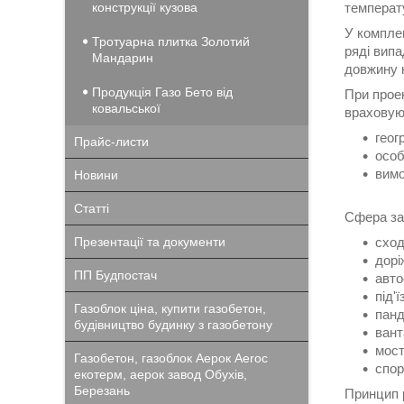
конструкції кузова
температу
У комплек
Тротуарна плитка Золотий
ряді випа
Мандарин
довжину 
Продукція Газо Бето від
При проек
ковальської
враховую
геог
Прайс-листи
особ
вимо
Новини
Статті
Сфера зас
Презентації та документи
сход
дорі
ПП Будпостач
авто
під'
Газоблок ціна, купити газобетон,
панд
будівництво будинку з газобетону
вант
мост
Газобетон, газоблок Аерок Aeroc
спор
екотерм, аерок завод Обухів,
Березань
Принцип 