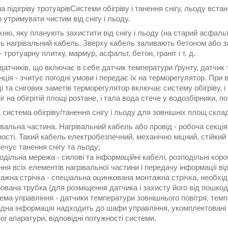
Системи обігріву і танення снігу, льоду вст
 утримувати чистим від снігу і льоду.
ню, яку планують захистити від снігу і льоду (на старий асфальт
ь нагрівальний кабель. Зверху кабель заливають бетоном або з
- тротуарну плитку, мармур, асфальт, бетон, граніт і т. д.
атчиків, що включає в себе датчик температури ґрунту, датчик т
ція - зчитує погодні умови і передає їх на терморегулятор. При
 та снігових заметів терморегулятор включає систему обігріву, і
іг на обігрітій площі розтане, і тала вода стече у водозбірники,
система обігріву/танення снігу і льоду для зовнішніх площ скла
івальна частина. Нагрівальний кабель або провід - робоча секція
ості. Такий кабель електробезпечний, механічно міцний, стійкий
ечує танення снігу та льоду;
одільна мережа - силові та інформаційні кабелі, розподільні кор
ня всіх елементів нагрівальної частини і передачу інформації ві
ажна стрічка - спеціальна оцинкована монтажна стрічка, необхід
ована трубка (для розміщення датчика і захисту його від пошкод
ема управління - датчики температури зовнішнього повітря, темп
ідна інформація надходить до шафи управління, укомплектовані
ої апаратури, відповідні потужності системи.