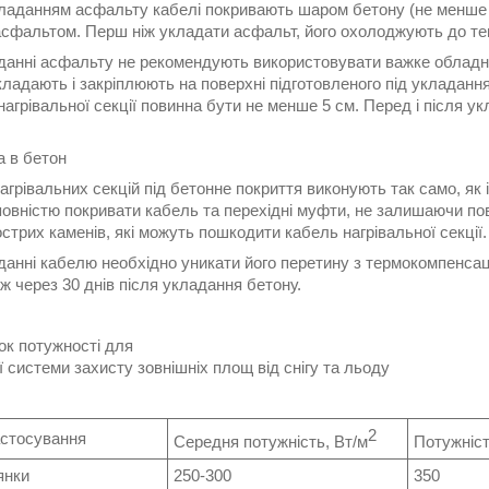
ладанням асфальту кабелі покривають шаром бетону (не менше 2
асфальтом. Перш ніж укладати асфальт, його охолоджують до те
данні асфальту не рекомендують використовувати важке обладн
кладають і закріплюють на поверхні підготовленого під укладан
агрівальної секції повинна бути не менше 5 см. Перед і після у
а в бетон
грівальних секцій під бетонне покриття виконують так само, як 
повністю покривати кабель та перехідні муфти, не залишаючи по
острих каменів, які можуть пошкодити кабель нагрівальної секції.
данні кабелю необхідно уникати його перетину з термокомпенса
іж через 30 днів після укладання бетону.
ок потужності для
 системи захисту зовнішніх площ від снігу та льоду
2
астосування
Середня потужність, Вт/м
Потужніст
янки
250-300
350