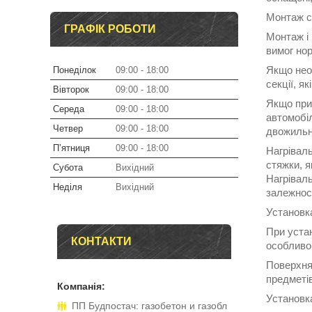
Монтаж си
ГРАФІК РОБОТИ
Монтаж і
вимог но
Якщо необ
Понеділок
09:00
18:00
секції, я
Вівторок
09:00
18:00
Якщо при 
Середа
09:00
18:00
автомобіл
Четвер
09:00
18:00
двожильні
Пʼятниця
09:00
18:00
Нагрівал
стяжки, я
Субота
Вихідний
Нагріваль
Неділя
Вихідний
залежност
Установка
При устан
КОНТАКТИ
особливо
Поверхня,
предметі
Установк
ПП Будпостач: газобетон и газобл