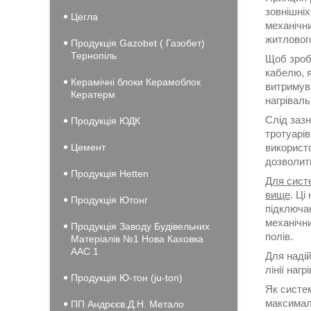
зовнішні
Цегла
механічн
житловог
Продукція Gazobet ( Газобет)
Тернопіль
Щоб зроби
кабелю, я
Керамічні блоки Керамоблок
витримува
Кератерм
нагріваль
Слід зазн
Продукція ЮДК
тротуарів
Цемент
використо
дозволить
Продукція Hеtten
Для систе
вище
. Ці
Продукція Ютонг
підключа
механічн
Продукція Заводу Будівельних
полів.
Матеріалів №1 Нова Каховка
ААС 1
Для наді
лінії наг
Продукція Ю-тон (ju-ton)
Як систе
максимал
ПП Андрєєв.Д.Н. Метало