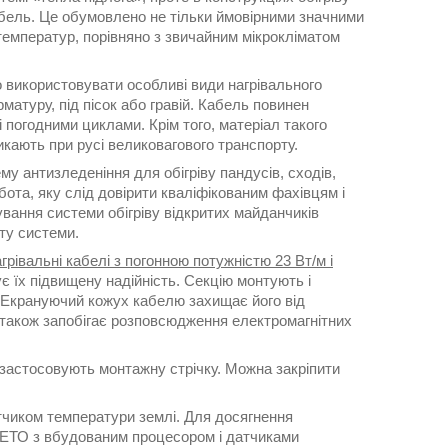
бель. Це обумовлено не тільки ймовірними значними
емператур, порівняно з звичайним мікрокліматом
о використовувати особливі види нагрівального
матуру, під пісок або гравій. Кабель повинен
погодними циклами. Крім того, матеріал такого
икають при русі великовагового транспорту.
му антизледеніння для обігріву пандусів, сходів,
обота, яку слід довірити кваліфікованим фахівцям і
ування системи обігріву відкритих майданчиків
оту системи.
рівальні кабелі з погонною потужністю 23 Вт/м і
чує їх підвищену надійність. Секцію монтують і
. Екрануючий кожух кабелю захищає його від
також запобігає розповсюдження електромагнітних
 застосовують монтажну стрічку. Можна закріпити
чиком температури землі. Для досягнення
к ЕТО з вбудованим процесором і датчиками