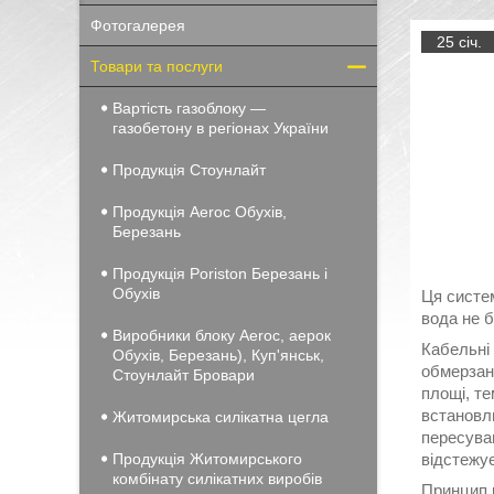
Фотогалерея
25 січ.
Товари та послуги
Вартість газоблоку —
газобетону в регіонах України
Продукція Стоунлайт
Продукція Aeroc Обухів,
Березань
Продукція Poriston Березань і
Обухів
Ця систем
вода не 
Виробники блоку Aeroc, аерок
Кабельні 
Обухів, Березань), Куп'янськ,
обмерзанн
Стоунлайт Бровари
площі, те
встановлю
Житомирська силікатна цегла
пересуван
Продукція Житомирського
відстежує
комбінату силікатних виробів
Принцип р