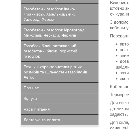
Використа
істотно з
Газобетон - газоблок Івано-
очікуванн
Франківськ, Хмельницький,
Ужгород, Херсон
З допомог
кабельну 
Газобетон - газоблок Кіровоград
Миколаїв, Черкаси, Чернігів
Переваги 
авто
Газоблок білий автоклавний,
пост
газобетонні блоки, пористий
зниж
газоблок
дозв
Технічні характеристики різних
шкідли
розмірів та щільностей газоблоків
захи
Aeroc
екон
Кабельні 
Про нас
Терморегу
Відгуки
Для систе
датчиком 
Часті питання
задають, 
Доставка та оплата
Для склад
оснащені,