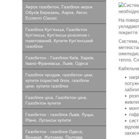
Аерок газобетон, Газоблок аерок
необхідно
Обухів Березань, Аэрок, Aeroc
Ecoterm Classic
На поверх
укладают
Газоблок Куп'янськ, Газобетон
покриття 
Куп'янськ, Куп'янськ розсипом і
пакетований, Купити Куп'янський
Система д
газоблок
метеостан
ожеледиці
Газобетон - Газоблок Київ, Харків,
тепло. Сн
Івано-Франківськ, Львів, Одеса
Кабельна 
Газоблок продаж, газобетон ціни,
нагр
купити пористий блок, газоблок
потужн
ціни, купити газоблок
забезп
розп
Газоблок ціна, Газобетон ціна,
живлен
Газобетон купити
монт
гофр
Газобетон - газоблок Львів, Луцьк,
Рівне, Луганськ купити
сист
відпов
Газобетон - газоблок Одеса,
захисн
Вінниця, Житомир, Полтава