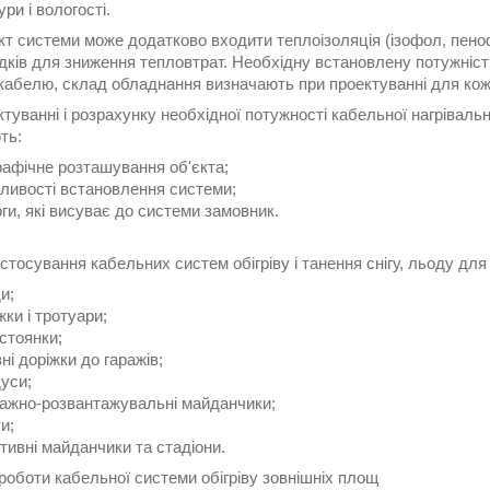
ри і вологості.
т системи може додатково входити теплоізоляція (ізофол, пеноф
дків для зниження тепловтрат. Необхідну встановлену потужніст
кабелю, склад обладнання визначають при проектуванні для кожн
туванні і розрахунку необхідної потужності кабельної нагрівальн
ть:
рафічне розташування об'єкта;
ливості встановлення системи;
ги, які висуває до системи замовник.
тосування кабельних систем обігріву і танення снігу, льоду для
и;
жки і тротуари;
стоянки;
їзні доріжки до гаражів;
уси;
ажно-розвантажувальні майданчики;
и;
тивні майданчики та стадіони.
роботи кабельної системи обігріву зовнішніх площ