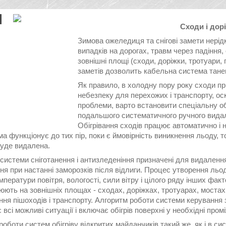
Сходи і дорі
Зимова ожеледиця та снігові замети нері
випадків на дорогах, травм через падіння
зовнішні площі (сходи, доріжки, тротуари, 
заметів дозволить кабельна система таненн
Як правило, в холодну пору року сходи пр
небезпеку для перехожих і транспорту, ос
проблеми, варто встановити спеціальну об
подальшого систематичного ручного видале
Обігрівання сходів працює автоматично і
а функціонує до тих пір, поки є ймовірність виникнення льоду, 
буде видалена.
системи сніготанення і антизледеніння призначені для видалення 
я при настанні заморозків після відлиги. Процес утворення льод
мператури повітря, вологості, сили вітру і цілого ряду інших факт
ють на зовнішніх площах - сходах, доріжках, тротуарах, мостах і
ня пішоходів і транспорту. Алгоритм роботи системи керування 
 всі можливі ситуації і включає обігрів поверхні у необхідні пром
оботи систем обігріву відкритих майданчиків такий же, як і в сис