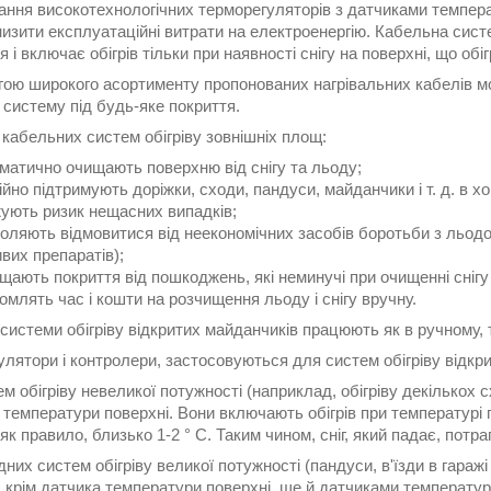
ння високотехнологічних терморегуляторів з датчиками температ
низити експлуатаційні витрати на електроенергію. Кабельна сист
я і включає обігрів тільки при наявності снігу на поверхні, що обі
ою широкого асортименту пропонованих нагрівальних кабелів можн
систему під будь-яке покриття.
кабельних систем обігріву зовнішніх площ:
матично очищають поверхню від снігу та льоду;
ійно підтримують доріжки, сходи, пандуси, майданчики і т. д. в х
ують ризик нещасних випадків;
оляють відмовитися від неекономічних засобів боротьби з льодо
вих препаратів);
щають покриття від пошкоджень, які неминучі при очищенні снігу
омлять час і кошти на розчищення льоду і снігу вручну.
системи обігріву відкритих майданчиків працюють як в ручному, 
лятори і контролери, застосовуються для систем обігріву відкр
м обігріву невеликої потужності (наприклад, обігріву декількох
температури поверхні. Вони включають обігрів при температурі 
як правило, близько 1-2 ° С. Таким чином, сніг, який падає, потра
них систем обігріву великої потужності (пандуси, в'їзди в гаражі
 крім датчика температури поверхні, ще й датчиками температури