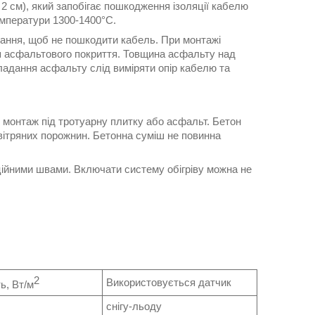
 см), який запобігає пошкодження ізоляції кабелю
мператури 1300-1400°С.
ання, щоб не пошкодити кабель. При монтажі
ня асфальтового покриття. Товщина асфальту над
кладання асфальту слід виміряти опір кабелю та
і монтаж під тротуарну плитку або асфальт. Бетон
вітряних порожнин. Бетонна суміш не повинна
ційними швами. Включати систему обігріву можна не
2
Використовується датчик
ь, Вт/м
снігу-льоду