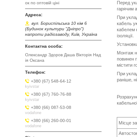
Перед ук
ок по оптовій ціні
гарячим 
При укла
вул. Бориспільська 10 кім 6
кабель у
(Будинок культури "Дніпро")
кабелем н
напроти радіозаводу, Київ, Україна
ізоляції.
Установк
Монтаж на
Олександр Здоров Даша Вікторія Над
повинен 
ія Оксана
містити г
При укла
раніше, н
+380 (67) 548-64-12
kyivstar
+380 (67) 760-76-88
Розрахун
kyivstar
кабельної
+380 (66) 087-53-08
vodafone
+380 (66) 260-00-01
Місце з
vodafone
Автосто