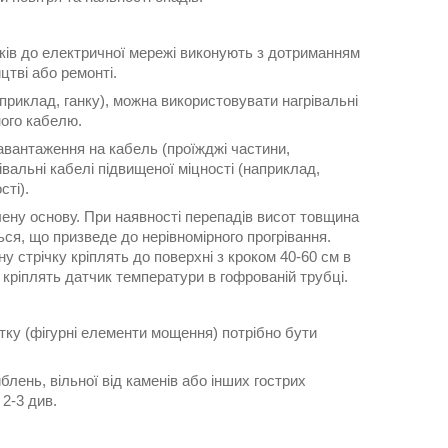
иків до електричної мережі виконують з дотриманням
тві або ремонті.
априклад, ганку), можна використовувати нагрівальні
ного кабелю.
навантаження на кабель (проїжджі частини,
рівальні кабелі підвищеної міцності (наприклад,
сті).
ену основу. При наявності перепадів висот товщина
ться, що призведе до нерівномірного прогрівання.
 стрічку кріплять до поверхні з кроком 40-60 см в
 кріплять датчик температури в гофрованій трубці.
итку (фігурні елементи мощення) потрібно бути
лень, вільної від каменів або інших гострих
2-3 див.