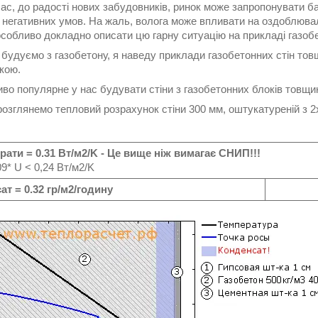
ас, до радості нових забудовників, ринок може запропонувати баг
 негативних умов. На жаль, волога може впливати на оздоблювальн
особливо докладно описати цю гарну ситуацію на прикладі газобе
и будуємо з газобетону, я наведу приклади газобетонних стін т
кою.
во популярне у нас будувати стіни з газобетонних блоків товщ
озглянемо тепловий розрахунок стіни 300 мм, оштукатуреній з 2х 
рати = 0.31 Вт/м2/K - Це вище ніж вимагає СНИП!!!
* U < 0,24 Вт/м2/K
ат = 0.32 гр/м2/годину