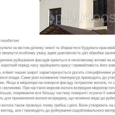
газобетоні
купили за містом ділянку землі та збираєтеся будувати красиви
 звернути особливу увагу, адже довговічність цієї обробки зале
ричини руйнування фасадів криються в негативному впливі на нь
 короткий період часу зруйнувати красу і привабливість його зов
о, клімат наших широт характеризується досить специфічними ум
рясні опади. Саме різкі коливання температур призводять до ут
ин. Якщо в мікропори на поверхні фасаду потрапляє волога, то з
і великими. При настанні морозів волога всередині мікропор поч
більше, покриваючи все більшу частину поверхні і псуючи її зов
ть для проникнення вологи всередину, що незмінно веде до руйн
 волога також провокує появу грибка і цвілі. Вони утворюють на 
 вигляд, але і призводять до руйнування оздоблювального матер