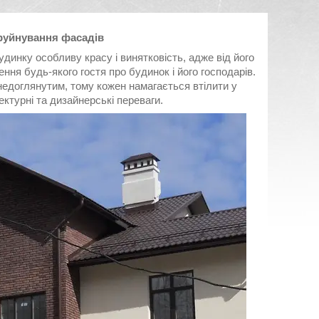
руйнування фасадів
динку особливу красу і винятковість, адже від його
ння будь-якого гостя про будинок і його господарів.
 недоглянутим, тому кожен намагається втілити у
ектурні та дизайнерські переваги.