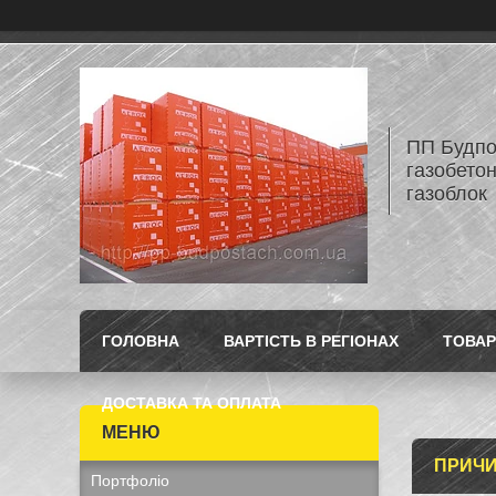
ПП Будпос
газобетон
газоблок
ГОЛОВНА
ВАРТІСТЬ В РЕГІОНАХ
ТОВАР
ДОСТАВКА ТА ОПЛАТА
ПРИЧИ
Портфоліо