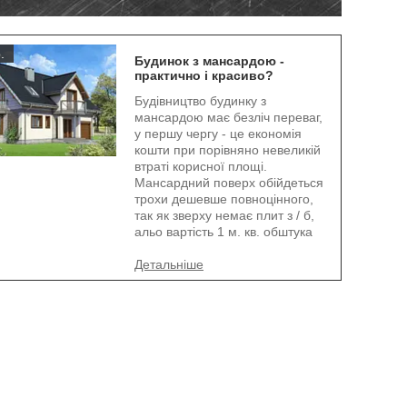
.
Будинок з мансардою -
практично і красиво?
Будівництво будинку з
мансардою має безліч переваг,
у першу чергу - це економія
кошти при порівняно невеликій
втраті корисної площі.
Мансардний поверх обійдеться
трохи дешевше повноцінного,
так як зверху немає плит з / б,
альо вартість 1 м. кв. обштука