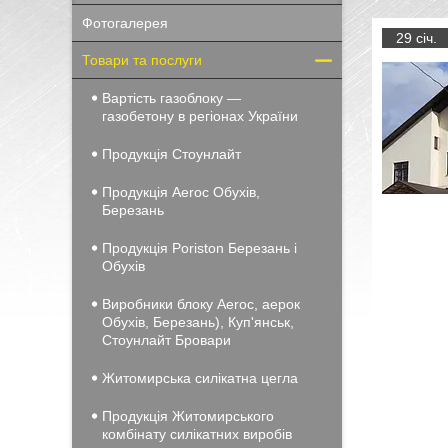
Фотогалерея
29 січ.
Товари та послуги
Вартість газоблоку —
газобетону в регіонах України
Продукція Стоунлайт
Продукція Aeroc Обухів,
Березань
Продукція Poriston Березань і
Обухів
Виробники блоку Aeroc, аерок
Обухів, Березань), Куп'янськ,
Стоунлайт Бровари
Житомирська силікатна цегла
Продукція Житомирського
комбінату силікатних виробів