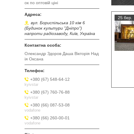
ок по оптовій ціні
25 бер.
вул. Бориспільська 10 кім 6
(Будинок культури "Дніпро")
напроти радіозаводу, Київ, Україна
Олександр Здоров Даша Вікторія Над
ія Оксана
+380 (67) 548-64-12
kyivstar
+380 (67) 760-76-88
kyivstar
+380 (66) 087-53-08
vodafone
+380 (66) 260-00-01
vodafone