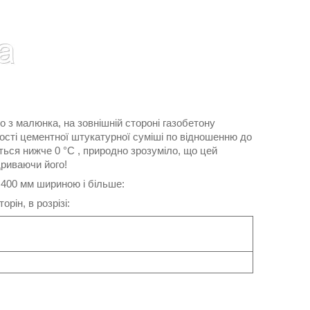
о з малюнка, на зовнішній стороні газобетону
ності цементної штукатурної суміші по відношенню до
ться нижче 0 °C , природно зрозуміло, що цей
дриваючи його!
 400 мм шириною і більше:
рін, в розрізі: