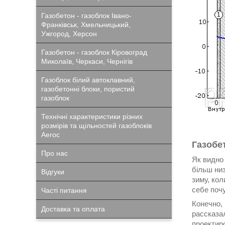
Газобетон - газоблок Івано-
Франківськ, Хмельницький,
Ужгород, Херсон
Газобетон - газоблок Кіровоград
Миколаїв, Черкаси, Чернігів
Газоблок білий автоклавний,
газобетонні блоки, пористий
газоблок
Технічні характеристики різних
розмірів та щільностей газоблоків
Aeroc
Газобе
Про нас
Як видно 
більш низ
Відгуки
зиму, кол
себе поч
Часті питання
Конечно,
Доставка та оплата
рассказа
проектир