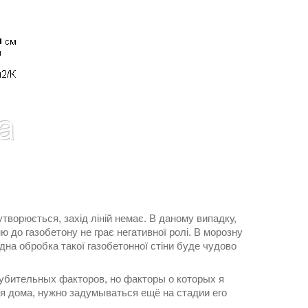
утворюється, захід ліній немає. В даному випадку,
 до газобетону не грає негативної ролі. В морозну
дна обробка такої газобетонної стіни буде чудово
губительных факторов, но факторы о которых я
я дома, нужно задумываться ещё на стадии его