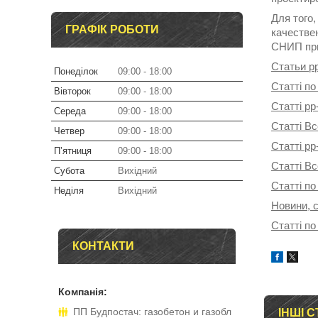
Для того
ГРАФІК РОБОТИ
качестве
СНИП при
Статьи p
Понеділок
09:00
18:00
Статті по
Вівторок
09:00
18:00
Статті pp
Середа
09:00
18:00
Статті Вс
Четвер
09:00
18:00
Статті pp
Пʼятниця
09:00
18:00
Статті В
Субота
Вихідний
Статті по
Неділя
Вихідний
Новини, с
Статті по
КОНТАКТИ
ПП Будпостач: газобетон и газобл
ІНШІ С