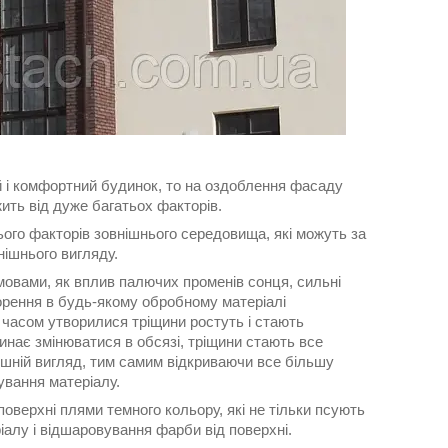
й і комфортний будинок, то на оздоблення фасаду
жить від дуже багатьох факторів.
ого факторів зовнішнього середовища, які можуть за
нішнього вигляду.
овами, як вплив палючих променів сонця, сильні
ворення в будь-якому обробному матеріалі
 часом утворилися тріщини ростуть і стають
инає змінюватися в обсязі, тріщини стають все
нішній вигляд, тим самим відкриваючи все більшу
ування матеріалу.
поверхні плями темного кольору, які не тільки псують
іалу і відшаровування фарби від поверхні.