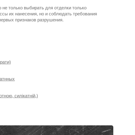
 не только выбирать для отделки только
сы их нанесения, но и соблюдать требования
первых признаков разрушения.
брати)
катнных
тною, силікатній,)