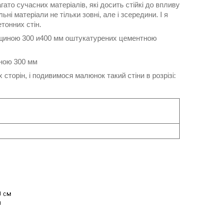
ато сучасних матеріалів, які досить стійкі до впливу
і матеріали не тільки зовні, але і зсередини. І я
тонних стін.
овщиною 300 и400 мм оштукатурених цементною
иною 300 мм
сторін, і подивимося малюнок такий стіни в розрізі: