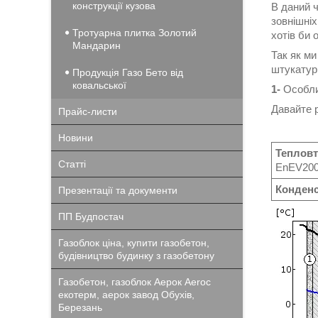
конструкції кузова
В даний ч
зовнішніх
Тротуарна плитка Золотий
хотів би 
Мандарин
Так як м
штукатур
Продукція Газо Бето від
ковальської
1-
Особли
Давайте р
Прайс-листи
Новини
Тепловт
Статті
EnEV2009
Конденс
Презентації та документи
ПП Будпостач
Газоблок ціна, купити газобетон,
будівництво будинку з газобетону
Газобетон, газоблок Аерок Aeroc
екотерм, аерок завод Обухів,
Березань