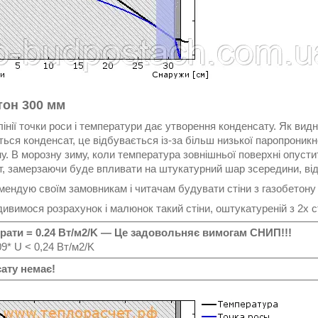
тон 300 мм
інії точки роси і температури дає утворення конденсату. Як видн
ься конденсат, це відбувається із-за більш низької паропроник
у. В морозну зиму, коли температура зовнішньої поверхні опусти
т, замерзаючи буде впливати на штукатурний шар зсередини, ві
мендую своїм замовникам і читачам будувати стіни з газобетону
ивимося розрахунок і малюнок такий стіни, оштукатуреній з 2х сто
рати = 0.24 Вт/м2/K — Це задовольняє вимогам СНИП!!!
* U < 0,24 Вт/м2/K
ату немає!