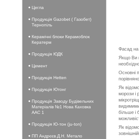
Цегла
Продукція Gazobet ( Газобет)
Тернопіль
Керамічні блоки Керамоблок
Кератерм
Фасад на 
Продукція ЮДК
Якщо Ви 
необхідно
Цемент
Основні п
Продукція Hеtten
порівняно
Як відом
Продукція Ютонг
морози і 
мікротріщ
Продукція Заводу Будівельних
видимими 
Матеріалів №1 Нова Каховка
більше і 
ААС 1
можливіс
Продукція Ю-тон (ju-ton)
Як відомо
зовнішній
ПП Андрєєв.Д.Н. Метало