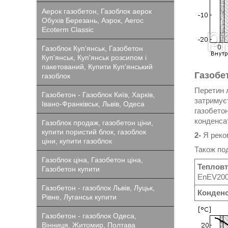
Аерок газобетон, Газоблок аерок
Обухів Березань, Аэрок, Aeroc
Ecoterm Classic
Газоблок Куп'янськ, Газобетон
Куп'янськ, Куп'янськ розсипом і
пакетований, Купити Куп'янський
Газобе
газоблок
Перетин л
Газобетон - Газоблок Київ, Харків,
затримуєт
Івано-Франківськ, Львів, Одеса
газобетон
конденса
Газоблок продаж, газобетон ціни,
купити пористий блок, газоблок
2-
Я реко
ціни, купити газоблок
Також под
Газоблок ціна, Газобетон ціна,
Тепловт
Газобетон купити
EnEV2009
Газобетон - газоблок Львів, Луцьк,
Конденс
Рівне, Луганськ купити
Газобетон - газоблок Одеса,
Вінниця, Житомир, Полтава