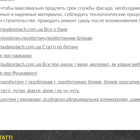
, чтобы максимально продлить срок службы фасада, необходимо
нные и надежные материалы, соблюдать технологические процес
 строительстве, проводить ремонт сразу после возникновения 
p-budpostach.com.ua Все о бане
 пїноблоку,пінобетону,пінобетонним блокам
-budpostach.com.ua Статті по бетону
е про парканах
-budpostach.com.ua Все про дахах ( види, матеріал, як краще ви
се про Фундаменті
 газобетону ( газоблокам ), газобетонних блоків, блоків газосили
татті, чутки, факти, різне і по чу-чуть
 цеглині ( рядовому, особового,облицювальної,клинкерному, шамо
ТАТТІ