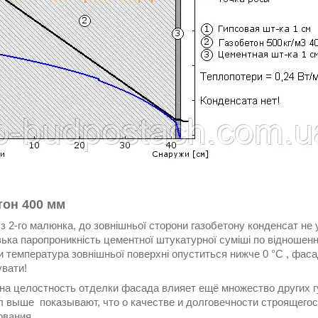
тон 400 мм
з 2-го малюнка, до зовнішньої сторони газобетону конденсат не 
ька паропроникність цементної штукатурної суміші по відношенню
и температура зовнішньої поверхні опуститься нижче 0 °C , фаса
увати!
 на целостность отделки фасада влияет ещё множество других 
л выше показывают, что о качестве и долговечности строящегос
ования.