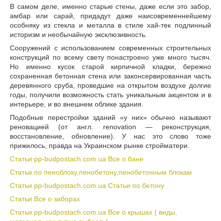
В самом деле, именно старые стены, даже если это забор,
амбар или сарай, придадут даже наисовременнейшему
особняку из стекла и металла в стиле хай-тек подлинный
историзм и необычайную эксклюзивность.
Сооружений с использованием современных строительных
конструкций по всему свету понастроено уже много тысяч.
Но именно кусок старой кирпичной кладки, бережно
сохраненная бетонная стена или законсервированная часть
деревянного сруба, проведшие на открытом воздухе долгие
годы, получили возможность стать уникальным акцентом и в
интерьере, и во внешнем облике здания.
Подобные перестройки зданий «у них» обычно называют
реновацией (от англ. renovation — реконструкция,
восстановление, обновление). У нас это слово тоже
прижилось, правда на Украинском рынке стройматери.
Статьи pp-budpostach.com.ua Все о бане
Статьи по пеноблоку,пенобетону,пенобетонным блокам
Статьи pp-budpostach.com.ua Статьи по бетону
Статьи Все о заборах
Статьи pp-budpostach.com.ua Все о крышах ( виды,