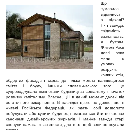
Що
зумовило
відмінності
в підході?
Як і завжди,
свідомість
визначаєтьс
я буттям.
Жителі Росії
довгі роки
жили в
умовах
розрухи:
кривих стін,
обдертих фасадів і скрізь де тільки можна валяющегося
сміття і бруду, іншими словами-всього того, що
супроводжувало пізні етапи будівництва соціалізму і початок
розвитку капіталізму. Власне, ці і в даний момент далекі від
остаточного викорінення. В наслідок цього не дивно, що ті
жителі Російської Федерації, які здатні собі дозволити
побудувати або купити будинок, намагаються йти по стопах
канонами дизайнерських журналів. І майже завжди старі
споруди намагаються знести, для того, щоб вони не псували