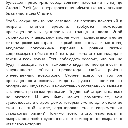
бульвари прямо крізь середньовічний населений пункт) до
Столиці Росії (де в перекроювання міської тканини активно
брав участь сам Сталін).
Чтобы сохранять то, что осталось от прежних поколений и
покрыто патиной времени, требуется некоторая
пресыщенность и усталость от глянца и лоска. Этой
склонностью к декадансу вполне могут похвастаться многие
жители развитых стран — яркий свет стекла и металла,
аккуратно положенные кирпичи и ровные газоны
сопровождают обывателей из стран золотого миллиарда в
течении всей жизни. Если соблюдать условие, что они не
будут навещать гетто: тамошние виды по неопрятности и
запущенности обычно превосходят любые районы
отечественных новостроек. Скорее всего, от той же
пресыщенности возникла мода на руины — начиная от
ободранной штукатурки и искусственно состаренных вещей и
заканчивая рваными джинсами. Подлинной старины на всех
не хватает. И что быть может романтичнее, чем
существовать в старом доме, который уже не одно столетие
стоит на этой земле, адаптировав его к современным
стандартам жизни? Помимо всего этого, европейцы и
американцы любят существовать в комфорте, не взирая что
чтят свою историю.