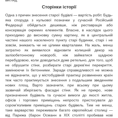
вигляд.
Сторінки історії
Одна з причин знесення старої будівлі — вартість робіт. Будь-
яка споруда з нульової позначки у сучасній Російській
Федерації обійдеться дешевше, ніж реставрація або
консервація окремих елементів. Власне, в наслідок цього
приходимо до висновку сумну картину, як в центральній
частині нашого населеного пункту старі будинки, старі і не
зовсім, зникають чи не цілими кварталами. На жаль, менш
затратно як виявилося відновити колишній декор на
залізобетонному новоробі, ніж займатися щадною
перебудовою, коли доводиться дуже ретельно, для того, щоб
не обрушити стіни, розбирати старі дерев'яні перекриття,
замінюючи їх бетонними. Заради справедливості не можна
не відзначити, що у містобудівній практиці розвинених країн
теж часто практикується знесення з подальшим зведенням
нових площ. Варто зазначити, при всьому при цьому
зазвичай зберігають фасадні стіни. Як не прикро, нове
призначення будівель та сучасні вимоги до якості житла,
офісів і торгових приміщень непросто пристосувати до
сором'язливим приміщень старих будівель. Тим не менш,
таке варварство переживали багато європейські столиці —
від Парижа (барон Османн в XIX столітті пробивав нові