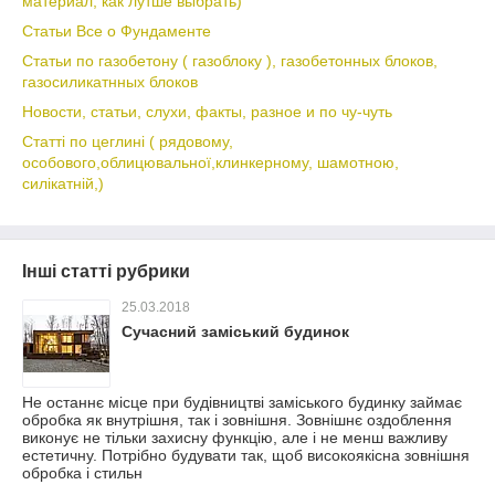
материал, как лутше выбрать)
Статьи Все о Фундаменте
Статьи по газобетону ( газоблоку ), газобетонных блоков,
газосиликатнных блоков
Новости, статьи, слухи, факты, разное и по чу-чуть
Статті по цеглині ( рядовому,
особового,облицювальної,клинкерному, шамотною,
силікатній,)
Інші статті рубрики
25.03.2018
Сучасний заміський будинок
Не останнє місце при будівництві заміського будинку займає
обробка як внутрішня, так і зовнішня. Зовнішнє оздоблення
виконує не тільки захисну функцію, але і не менш важливу
естетичну. Потрібно будувати так, щоб високоякісна зовнішня
обробка і стильн