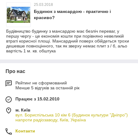
25.03.2018
Будинок з мансардою - практично і
красиво?
Будівництво будинку з мансардою має безліч переваг, у
першу чергу - це економія кошти при порівняно невеликій
втраті корисної площі. Мансардний поверх обійдеться трохи
дешевше повноцінного, так як зверху немає плит з / б, альо
вартість 1 м. кв. обштука
Про нас
Рейтинг не сформований
Менше 5 відгуків за останній рік
Працює з 15.02.2010
м. Київ
вул. Бориспільська 10 кім 6 (Будинок культури "Дніпро")
напроти радіозаводу, Київ, Україна
Контакти