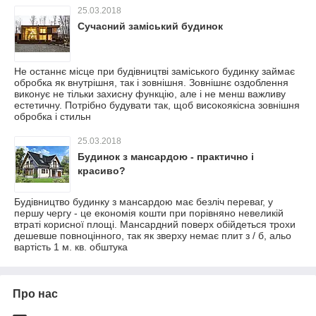
25.03.2018
Сучасний заміський будинок
Не останнє місце при будівництві заміського будинку займає
обробка як внутрішня, так і зовнішня. Зовнішнє оздоблення
виконує не тільки захисну функцію, але і не менш важливу
естетичну. Потрібно будувати так, щоб високоякісна зовнішня
обробка і стильн
25.03.2018
Будинок з мансардою - практично і
красиво?
Будівництво будинку з мансардою має безліч переваг, у
першу чергу - це економія кошти при порівняно невеликій
втраті корисної площі. Мансардний поверх обійдеться трохи
дешевше повноцінного, так як зверху немає плит з / б, альо
вартість 1 м. кв. обштука
Про нас