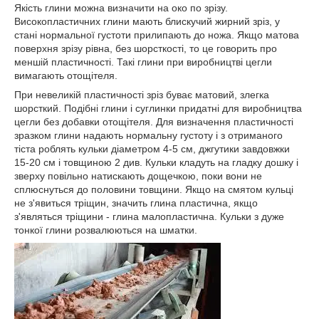
Якість глини можна визначити на око по зрізу.
Високопластичних глини мають блискучий жирний зріз, у
стані нормальної густоти прилипають до ножа. Якщо матова
поверхня зрізу рівна, без шорсткості, то це говорить про
меншій пластичності. Такі глини при виробництві цегли
вимагають отощітеля.
При невеликій пластичності зріз буває матовий, злегка
шорсткий. Подібні глини і суглинки придатні для виробництва
цегли без добавки отощітеля. Для визначення пластичності
зразком глини надають нормальну густоту і з отриманого
тіста роблять кульки діаметром 4-5 см, джгутики завдовжки
15-20 см і товщиною 2 див. Кульки кладуть на гладку дошку і
зверху повільно натискають дощечкою, поки вони не
сплюснуться до половини товщини. Якщо на смятом кульці
не з'явиться тріщин, значить глина пластична, якщо
з'являться тріщини - глина малопластична. Кульки з дуже
тонкої глини розвалюються на шматки.