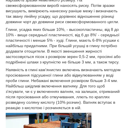
свежесформованном виробі наносять риску. Потім зразки
висушують, вимірюють нанесену раніше межу і визначають
так звану лінійну усадку, що дорівнює відношенню різниці
довжини чорт до довжини риси свежесформованного цегли.
Глини, усадка яких більше 10%, - высокопластичны, від 8 до
10% - вище середньої пластичності, від б до 8%' - середньої
пластичності і менше 5% - худі. Глини, мають 6-8% усушки є
найбільш придатними. При більшій усушці в глину потрібно
додавати отощители. В якості зменшення жирності
застосовується пісок з розміром зерен 0,5-2 мм, просіяні або
подрібнені шлаки з крупністю не більше 3 мм, а також тирсу.
Наявність в глині кам'янистих включень визначають методом
просіювання підсушеної глини або відмулюванням у воді
проби глини. Небажані включення розміром більше 3-4 мм.
Найбільш шкідливі включення вапняку. Для того щоб
з'ясувати, чи є у включеннях вапняк, на залишок, отриманий
після просіювання або отмучивания, ллють по краплях
розведену соляну кислоту (10% розчин). Вапняк вступає в
реакцію з кислотою і розчиняється в ній.