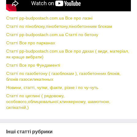
Статті pp-budpostach.com.ua Все про лазні
Статті по пїноблоку,пінобетону,пінобетонним блокам
Статті pp-budpostach.com.ua Статті по бетону
Статті Все про парканах
Статті pp-budpostach.com.ua Все про дахах ( види, матеріал,
як краще вибрати)
Статті Все про Фундаменті
Статті по газобетону ( газоблокам ), газобетонних блоків,
блоків газосиликатнных
Новини, статті, чутки, факти, різне і по чу-чуть
Статті по цеглині ( рядовому,
особового,облицювальної,клинкерному, шамотною,
силікатній,)
Інші статті рубрики