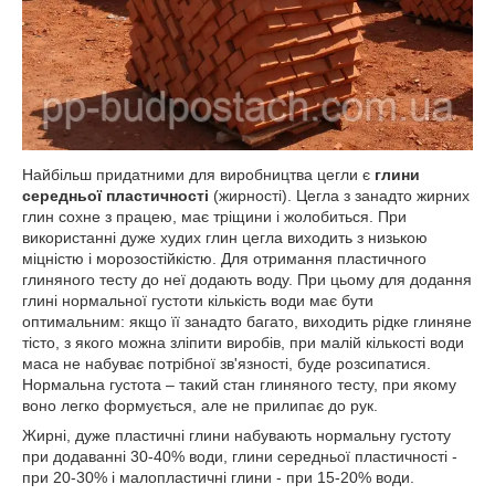
Найбільш придатними для виробництва цегли є
глини
середньої пластичності
(жирності). Цегла з занадто жирних
глин сохне з працею, має тріщини і жолобиться. При
використанні дуже худих глин цегла виходить з низькою
міцністю і морозостійкістю. Для отримання пластичного
глиняного тесту до неї додають воду. При цьому для додання
глині нормальної густоти кількість води має бути
оптимальним: якщо її занадто багато, виходить рідке глиняне
тісто, з якого можна зліпити виробів, при малій кількості води
маса не набуває потрібної зв'язності, буде розсипатися.
Нормальна густота – такий стан глиняного тесту, при якому
воно легко формується, але не прилипає до рук.
Жирні, дуже пластичні глини набувають нормальну густоту
при додаванні 30-40% води, глини середньої пластичності -
при 20-30% і малопластичні глини - при 15-20% води.