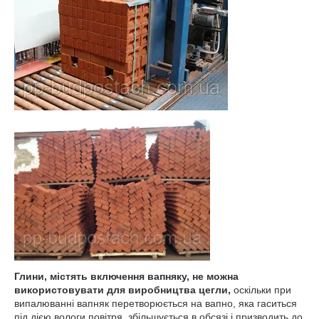
Глини, містять включення вапняку, не можна
використовувати для виробництва цегли,
оскільки при
випалюванні вапняк перетворюється на вапно, яка гаситься
під дією вологи повітря, збільшується в обсязі і призводить до