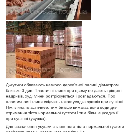
Джгутики обвивають навколо дерев'яної палиці діаметром
близько 3 див. Пластичні глини при цьому не дають тріщин і
надривів, худі глини розтріскуються і розпадаються. Про
пластичності глини свідчить також усадка зразків при сушінні.
Ніж глина пластичнее, тим більше вимагає вона води для
отримання тіста нормальної густоти і тим більше усадка її
при сушінні (усушка).
Для визначення усушки з глиняного тіста нормальної густоти
нарізають зразки невеликого розміру. На