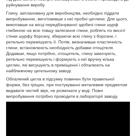
руйнування виробу.
Глину, заплановану для виробництва, необхідно піддати
випробуванню, виготовивши з неї пробні цеглини. Для цього,
викопавши на місці передбачуваної здобичі глини шурф
глибиною на всю товщу залягання глини, роблять по висоті
стінки шурфу борозну, збираючи всю глину з борозни, і
ретельно перемішують її. Потім, визначивши пластичність
глини, встановлюють необхідність добавки отощітеля.
Додавши, якщо потрібно, отощитель, глину замочують,
ретельно перемішують і формують з неї вручну кілька
цеглин, які висушують в приміщенні і обпалюють на
найближчому цегельному заводі.
Обпалений цегла в підсумку повинен бути правильної
форми, без тріщин, при постукуванні металевим предметом
видавати чистий звук, не розмокати у воді. Повні
випробування потрібно проводити в лабораторії заводу.