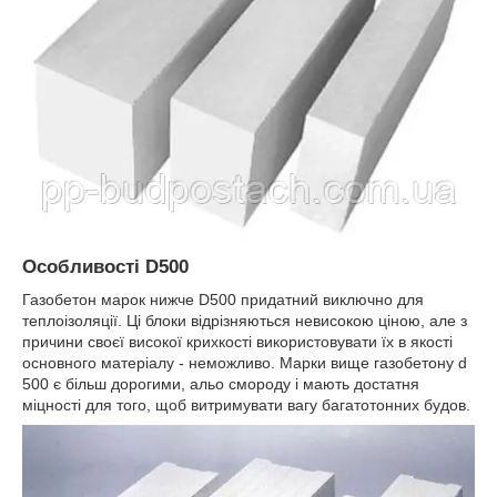
Особливості D500
Газобетон марок нижче D500 придатний виключно для
теплоізоляції. Ці блоки відрізняються невисокою ціною, але з
причини своєї високої крихкості використовувати їх в якості
основного матеріалу - неможливо. Марки вище газобетону d
500 є більш дорогими, альо смороду і мають достатня
міцності для того, щоб витримувати вагу багатотонних будов.