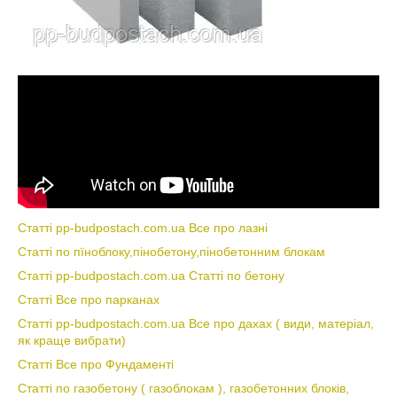
Статті pp-budpostach.com.ua Все про лазні
Статті по пїноблоку,пінобетону,пінобетонним блокам
Статті pp-budpostach.com.ua Статті по бетону
Статті Все про парканах
Статті pp-budpostach.com.ua Все про дахах ( види, матеріал,
як краще вибрати)
Статті Все про Фундаменті
Статті по газобетону ( газоблокам ), газобетонних блоків,