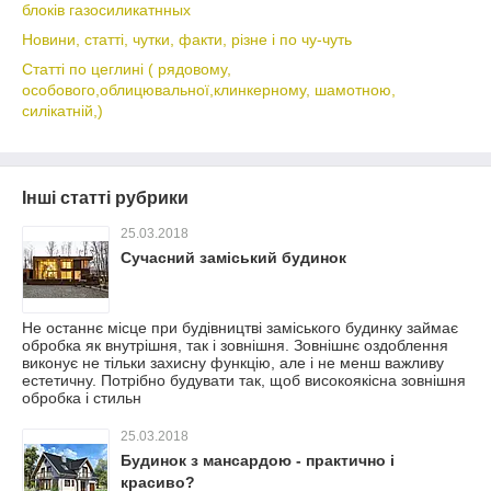
блоків газосиликатнных
Новини, статті, чутки, факти, різне і по чу-чуть
Статті по цеглині ( рядовому,
особового,облицювальної,клинкерному, шамотною,
силікатній,)
Інші статті рубрики
25.03.2018
Сучасний заміський будинок
Не останнє місце при будівництві заміського будинку займає
обробка як внутрішня, так і зовнішня. Зовнішнє оздоблення
виконує не тільки захисну функцію, але і не менш важливу
естетичну. Потрібно будувати так, щоб високоякісна зовнішня
обробка і стильн
25.03.2018
Будинок з мансардою - практично і
красиво?