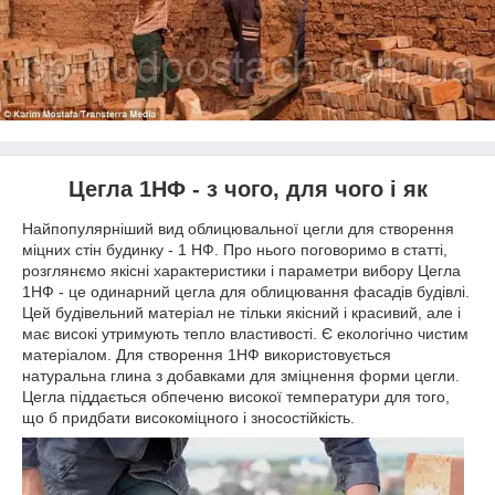
Цегла 1НФ - з чого, для чого і як
Найпопулярніший вид облицювальної цегли для створення
міцних стін будинку - 1 НФ. Про нього поговоримо в статті,
розглянємо якісні характеристики і параметри вибору Цегла
1НФ - це одинарний цегла для облицювання фасадів будівлі.
Цей будівельний матеріал не тільки якісний і красивий, але і
має високі утримують тепло властивості. Є екологічно чистим
матеріалом. Для створення 1НФ використовується
натуральна глина з добавками для зміцнення форми цегли.
Цегла піддається обпеченю високої температури для того,
що б придбати високоміцного і зносостійкість.