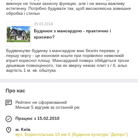
виконує не тільки захисну функцію, але і не менш важливу
естетичну. Потрібно будувати так, щоб високоякісна зовнішня
обробка і стильн
25.03.2018
Будинок з мансардою - практично і
красиво?
Будівництво будинку з мансардою має безліч переваг, у
першу чергу - це економія кошти при порівняно невеликій
втраті корисної площі. Мансардний поверх обійдеться трохи
дешевше повноцінного, так як зверху немає плит з / б, альо
вартість 1 м. кв. обштука
Про нас
Рейтинг не сформований
Менше 5 відгуків за останній рік
Працює з 15.02.2010
м. Київ
вул. Бориспільська 10 кім 6 (Будинок культури "Дніпро")