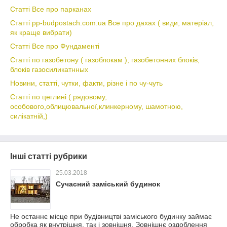
Статті Все про парканах
Статті pp-budpostach.com.ua Все про дахах ( види, матеріал,
як краще вибрати)
Статті Все про Фундаменті
Статті по газобетону ( газоблокам ), газобетонних блоків,
блоків газосиликатнных
Новини, статті, чутки, факти, різне і по чу-чуть
Статті по цеглині ( рядовому,
особового,облицювальної,клинкерному, шамотною,
силікатній,)
Інші статті рубрики
25.03.2018
Сучасний заміський будинок
Не останнє місце при будівництві заміського будинку займає
обробка як внутрішня, так і зовнішня. Зовнішнє оздоблення