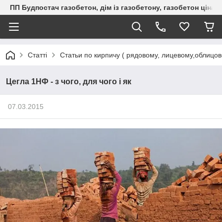
ПП Будпостач газобетон, дім із газобетону, газобетон ціна, 
Статті
Статьи по кирпичу ( рядовому, лицевому,облицо
Цегла 1НФ - з чого, для чого і як
07.03.2015