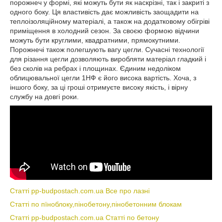
порожнеч у формі, які можуть бути як наскрізні, так і закриті з
одного боку. Ця властивість дає можливість заощадити на
теплоізоляційному матеріалі, а також на додатковому обігріві
приміщення в холодний сезон. За своєю формою відчини
можуть бути круглими, квадратними, прямокутними.
Порожнечі також полегшують вагу цегли. Сучасні технології
для різання цегли дозволяють виробляти матеріал гладкий і
без сколів на ребрах і площинах. Єдиним недоліком
облицювальної цегли 1НФ є його висока вартість. Хоча, з
іншого боку, за ці гроші отримуєте високу якість, і вірну
службу на довгі роки.
Статті pp-budpostach.com.ua Все про лазні
Статті по пїноблоку,пінобетону,пінобетонним блокам
Статті pp-budpostach.com.ua Статті по бетону