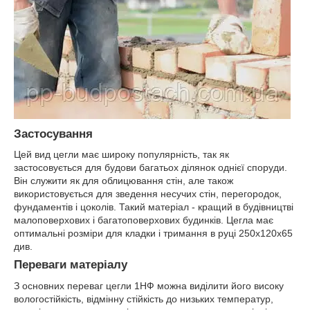
Застосування
Цей вид цегли має широку популярність, так як
застосовується для будови багатьох ділянок однієї споруди.
Він служити як для облицювання стін, але також
використовується для зведення несучих стін, перегородок,
фундаментів і цоколів. Такий матеріал - кращий в будівництві
малоповерхових і багатоповерхових будинків. Цегла має
оптимальні розміри для кладки і тримання в руці 250х120х65
див.
Переваги матеріалу
З основних переваг цегли 1НФ можна виділити його високу
вологостійкість, відмінну стійкість до низьких температур,