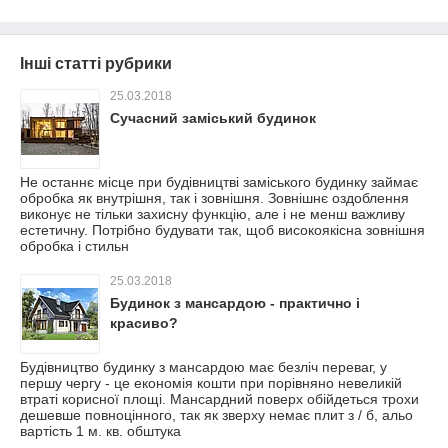
Інші статті рубрики
25.03.2018
Сучасний заміський будинок
Не останнє місце при будівництві заміського будинку займає
обробка як внутрішня, так і зовнішня. Зовнішнє оздоблення
виконує не тільки захисну функцію, але і не менш важливу
естетичну. Потрібно будувати так, щоб високоякісна зовнішня
обробка і стильн
25.03.2018
Будинок з мансардою - практично і
красиво?
Будівництво будинку з мансардою має безліч переваг, у
першу чергу - це економія кошти при порівняно невеликій
втраті корисної площі. Мансардний поверх обійдеться трохи
дешевше повноцінного, так як зверху немає плит з / б, альо
вартість 1 м. кв. обштука