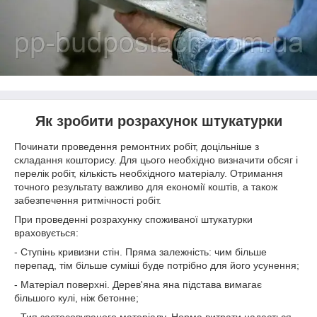
Як зробити розрахунок штукатурки
Починати проведення ремонтних робіт, доцільніше з
складання кошторису. Для цього необхідно визначити обсяг і
перелік робіт, кількість необхідного матеріалу. Отримання
точного результату важливо для економії коштів, а також
забезпечення ритмічності робіт.
При проведенні розрахунку споживаної штукатурки
враховується:
- Ступінь кривизни стін. Пряма залежність: чим більше
перепад, тім більше суміші буде потрібно для його усунення;
- Матеріал поверхні. Дерев'яна яна підстава вимагає
більшого кулі, ніж бетонне;
- Тип застосовуваного матеріалу. Норма витрати надається