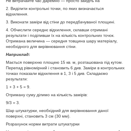
Не витрачайте час даремно ― просто зайдіть на
2. Виділити контрольні точки, по яких визначається
відхилення.
3. Виконати заміри від стіни до передбачуваної площині.
4. Обчислити середнє відхилення, склавши отримані
результати і поділивши їх на кількість контрольних точок.
Отримана величина ― середня товщина шару матеріалу,
необхідного для вирівнювання стіни.
Наприклад:
Мається поверхню площею 15 кв. м, розташована під кутом.
Перепад рівномірний і становить 6 див. Заміри в контрольних
точках показали відхилення в 1, 3 і 5 див. Складаємо
результати:
1 + 3 + 5 = 9.
Отриману суму ділимо на кількість замірів:
9/3 = 3.
Шар штукатурки, необхідний для вирівнювання даної
поверхні, становить 3 см (30 мм).
Розрахунок норми витрати штукатурки