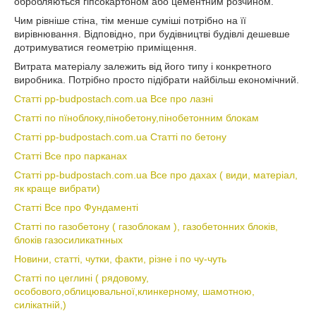
обробляються гіпсокартоном або цементним розчином.
Чим рівніше стіна, тім менше суміші потрібно на її
вирівнювання. Відповідно, при будівництві будівлі дешевше
дотримуватися геометрію приміщення.
Витрата матеріалу залежить від його типу і конкретного
виробника. Потрібно просто підібрати найбільш економічний.
Статті pp-budpostach.com.ua Все про лазні
Статті по пїноблоку,пінобетону,пінобетонним блокам
Статті pp-budpostach.com.ua Статті по бетону
Статті Все про парканах
Статті pp-budpostach.com.ua Все про дахах ( види, матеріал,
як краще вибрати)
Статті Все про Фундаменті
Статті по газобетону ( газоблокам ), газобетонних блоків,
блоків газосиликатнных
Новини, статті, чутки, факти, різне і по чу-чуть
Статті по цеглині ( рядовому,
особового,облицювальної,клинкерному, шамотною,
силікатній,)