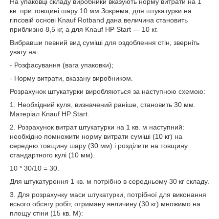
На упаковці складу виробники вказують норму витрати на 1
кв. при товщині шару 10 мм Зокрема, для штукатурки на
гіпсовій основі Knauf Rotband дана величина становить
приблизно 8,5 кг, а для Knauf HP Start ― 10 кг.
Вибравши певний вид суміші для оздоблення стін, зверніть
увагу на:
- Розфасування (вага упаковки);
- Норму витрати, вказану виробником.
Розрахунок штукатурки виробляються за наступною схемою:
1. Необхідний куля, визначений раніше, становить 30 мм.
Матеріал Knauf HP Start.
2. Розрахунок витрат штукатурки на 1 кв. м наступний:
необхідно помножити норму витрати суміші (10 кг) на
середню товщину шару (30 мм) і розділити на товщину
стандартного кулі (10 мм).
10 * 30/10 = 30.
Для штукатурення 1 кв. м потрібно в середньому 30 кг складу.
3. Для розрахунку маси штукатурки, потрібної для виконання
всього обсягу робіт, отриману величину (30 кг) множимо на
площу стіни (15 кв. М):