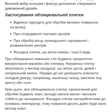
Великий вибір кольорів і фактур допомагає створювати
дивовижний дизайн.
Застосування облицювальної плитки
Відмінно підходить для обробки великих поверхонь
на вулиці.
При спорудженні торгових центрів.
При обробці місць громадського харчування і
розважальних центрів.
Фасадна плитка, що імітує камінь, і інші її види
При облицюванні зовнішніх стін будівель пріоритетно
використання кераміки або клінкеру. Керамічну плитку
випускають у вигляді продукції, що імітує цегла, дикий і
натуральний камінь. Нерідко до неї домішують елегантні
складові декору, наприклад, маленьку гальку, кам'янко яну
крихту або скло.
Крім цього, вся облицювальна плитка, призначений для
обробки будівель зовні, володіє малою вагою і високою
стійкість до зношування. Фасадна плитка несприйнятлива до
коливань температур, тому поверхня досить довго буде мати
вигляд нової.