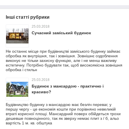
Інші статті рубрики
25.03.2018
Сучасний заміський будинок
Не останнє місце при будівництві заміського будинку займає
обробка як внутрішня, так і зовнішня. Зовнішнє оздоблення
виконує не тільки захисну функцію, але і не менш важливу
естетичну. Потрібно будувати так, щоб високоякісна зовнішня
обробка і стильн
25.03.2018
Будинок з мансардою - практично і
красиво?
Будівництво будинку з мансардою має безліч переваг, у
першу чергу - це економія кошти при порівняно невеликій
втраті корисної площі. Мансардний поверх обійдеться трохи
дешевше повноцінного, так як зверху немає плит з / б, альо
вартість 1 м. кв. обштука