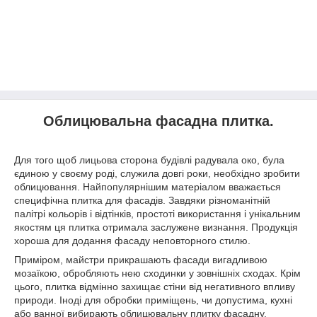
Облицювальна фасадна плитка.
Для того щоб лицьова сторона будівлі радувала око, була
єдиною у своєму роді, служила довгі роки, необхідно зробити
облицювання. Найпопулярнішим матеріалом вважається
специфічна плитка для фасадів. Завдяки різноманітній
палітрі кольорів і відтінків, простоті використання і унікальним
якостям ця плитка отримала заслужене визнання. Продукція
хороша для додання фасаду неповторного стилю.
Приміром, майстри прикрашають фасади вигадливою
мозаїкою, обробляють нею сходинки у зовнішніх сходах. Крім
цього, плитка відмінно захищає стіни від негативного впливу
природи. Іноді для обробки приміщень, чи допустима, кухні
або ванної вибирають облицювальну плитку фасадну.