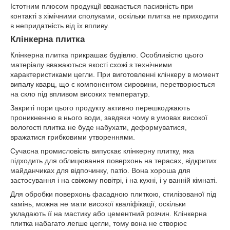
Істотним плюсом продукції вважається пасивність при
контакті з хімічними сполуками, оскільки плитка не приходити
в непридатність від їх впливу.
Клінкерна плитка
Клінкерна плитка прикрашає будівлю. Особливістю цього
матеріалу вважаються якості схожі з технічними
характеристиками цегли. При виготовленні клінкеру в момент
випалу кварц, що є компонентом сировини, перетворюється
на скло під впливом високих температур.
Закриті пори цього продукту активно перешкоджають
проникненню в нього води, завдяки чому в умовах високої
вологості плитка не буде набухати, деформуватися,
вражатися грибковими утвореннями.
Сучасна промисловість випускає клінкерну плитку, яка
підходить для облицювання поверхонь на терасах, відкритих
майданчиках для відпочинку, патіо. Вона хороша для
застосування і на свіжому повітрі, і на кухні, і у ванній кімнаті.
Для обробки поверхонь фасадною плиткою, стилізованої під
камінь, можна не мати високої кваліфікації, оскільки
укладають її на мастику або цементний розчин. Клінкерна
плитка набагато легше цегли, тому вона не створює