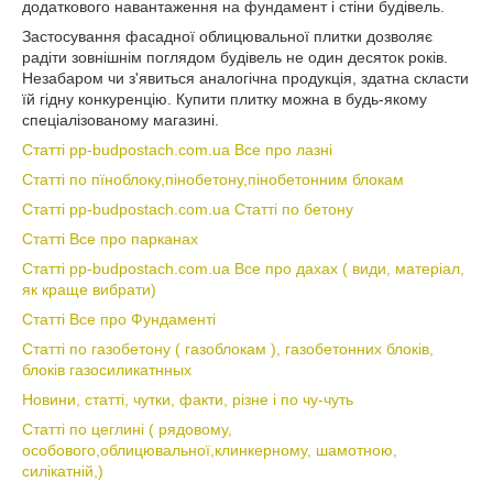
додаткового навантаження на фундамент і стіни будівель.
Застосування фасадної облицювальної плитки дозволяє
радіти зовнішнім поглядом будівель не один десяток років.
Незабаром чи з'явиться аналогічна продукція, здатна скласти
їй гідну конкуренцію. Купити плитку можна в будь-якому
спеціалізованому магазині.
Статті pp-budpostach.com.ua Все про лазні
Статті по пїноблоку,пінобетону,пінобетонним блокам
Статті pp-budpostach.com.ua Статті по бетону
Статті Все про парканах
Статті pp-budpostach.com.ua Все про дахах ( види, матеріал,
як краще вибрати)
Статті Все про Фундаменті
Статті по газобетону ( газоблокам ), газобетонних блоків,
блоків газосиликатнных
Новини, статті, чутки, факти, різне і по чу-чуть
Статті по цеглині ( рядовому,
особового,облицювальної,клинкерному, шамотною,
силікатній,)