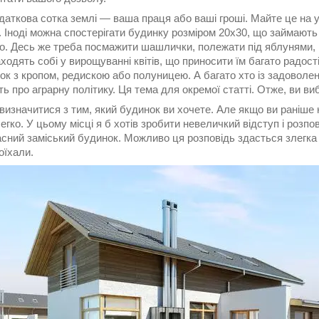
аткова сотка землі ― ваша праця або ваші гроші. Майте це на ув
 Іноді можна спостерігати будинку розміром 20х30, що займають 
. Десь же треба посмажити шашлички, полежати під яблунями, по
аходять собі у вирощуванні квітів, що приносити їм багато радост
ок з кропом, редискою або полуницею. А багато хто із задоволенн
ь про аграрну політику. Ця тема для окремої статті. Отже, ви в
визначитися з тим, який будинок ви хочете. Але якщо ви раніше 
егко. У цьому місці я б хотів зробити невеличкий відступ і розпов
асний заміський будинок. Можливо ця розповідь здасться злегка 
оїхали.