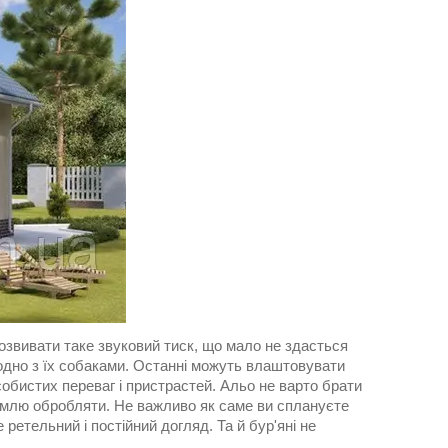
розвивати таке звуковий тиск, що мало не здасться
аодно з їх собаками. Останні можуть влаштовувати
собистих переваг і пристрастей. Альо не варто брати
емлю обробляти. Не важливо як саме ви сплануєте
ретельний і постійний догляд. Та й бур'яні не