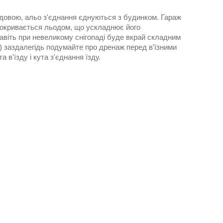
довою, альо з'єднання єднуються з будинком. Гараж
 покривається льодом, що ускладнює його
навіть при невеликому снігопаді буде вкрай складним
і) заздалегідь подумайте про дренаж перед в'їзними
 в'їзду і кута з'єднання їзду.