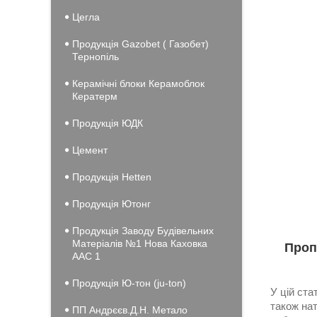
Цегла
Продукція Gazobet ( Газобет)
Тернопіль
Керамічні блоки Керамоблок
Кератерм
Продукція ЮДК
Цемент
Продукція Hеtten
Продукція Ютонг
Продукція Заводу Будівельних
Матеріалів №1 Нова Каховка
Проп
ААС 1
Продукція Ю-тон (ju-ton)
У цій ста
також нат
ПП Андрєєв.Д.Н. Метало