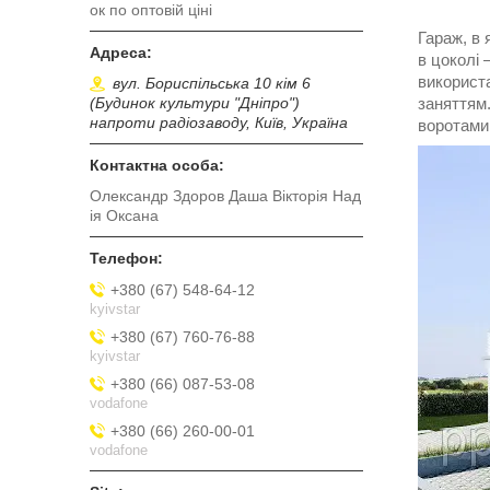
ок по оптовій ціні
Гараж, в
в цоколі 
використа
вул. Бориспільська 10 кім 6
(Будинок культури "Дніпро")
заняттям.
напроти радіозаводу, Київ, Україна
воротами,
Олександр Здоров Даша Вікторія Над
ія Оксана
+380 (67) 548-64-12
kyivstar
+380 (67) 760-76-88
kyivstar
+380 (66) 087-53-08
vodafone
+380 (66) 260-00-01
vodafone