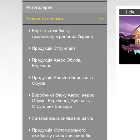
Фотогалерея
1 січ.
Товари та послуги
Вартість газоблоку —
газобетону в регіонах України
Продукція Стоунлайт
Продукція Aeroc Обухів,
Березань
Продукція Poriston Березань і
Обухів
Виробники блоку Aeroc, аерок
Обухів, Березань), Куп'янськ,
Стоунлайт Бровари
Житомирська силікатна цегла
Продукція Житомирського
комбінату силікатних виробів