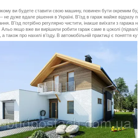
 якому ви будете ставити свою машину, повинен бути окремим бу
― не дуже вдале рішення в Україні. В'їзд в гараж майже відразу
ння. В'їзд потрібно регулярно чистити, інакше виїхати з гаража 
 Альо якщо вже ви вирішили робити гараж саме в цоколі (підвал
 а також про нахилі в'їзду. В автомобільній практиці є поняття кута