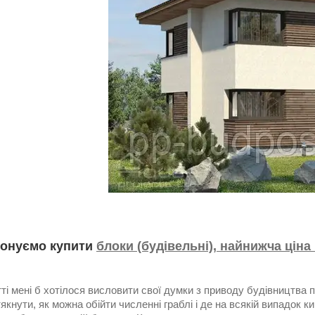
онуємо купити
блоки (будівельні), найнижча ціна
тті мені б хотілося висловити свої думки з приводу будівництва п
якнути, як можна обійти численні граблі і де на всякій випадок 