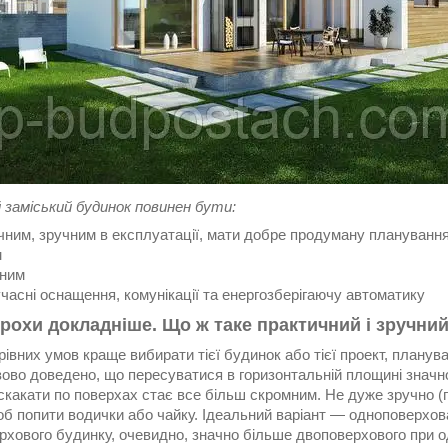
 заміський будинок повинен бути:
ичним, зручним в експлуатації, мати добре продуману плануванн
м
чним
учасні оснащення, комунікації та енергозберігаючу автоматику
трохи докладніше. Що ж таке практичний і зручни
рівних умов краще вибирати тієї будинок або тієї проект, планув
ово доведено, що пересуватися в горизонтальній площині значно 
какати по поверхах стає все більш скромним. Не дуже зручно (пр
об попити водички або чайку. Ідеальний варіант ― одноповерхов
рхового будинку, очевидно, значно більше двоповерхового при о