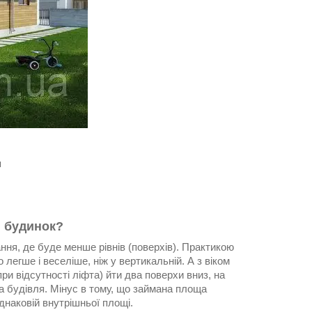
я
й будинок?
ання, де буде менше рівнів (поверхів). Практикою
легше і веселіше, ніж у вертикальній. А з віком
и відсутності ліфта) йти два поверхи вниз, на
а будівля. Мінус в тому, що займана площа
днаковій внутрішньої площі.