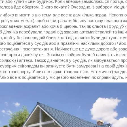
и або купити свій будинок. Коли вперше замислюєшся про це, ст
олова йде обертом. З чого почати? Очевидно, з вибором місця, т
либоко вникати в цю тему, але все ж дам кілька порад. Непоган
в розумних межах), щоб не витрачати більшу частину власного жи
рокладений асфальт або хоча б щебінь, так як сльота і бруд уУкра
б ділянка перебувала подалі від жвавих автомагістралей та інших 
, щоб у безпосередній близькості від ділянки були доступні комун
во поцікавтеся у сусідів або в правлінні, наскільки дорого і / а
остачання і газопостачання. Найчастіше це дуже дорого або зов
 кочегарити дров'яну піч. Зовсім не зайвим було б наявність в се
горілкою) і аптеки. Також дізнайтеся у сусідів, як відбувається пр
суворим снігопадом ви ризикуєте бути замуровані на своїй діля
ого транспорту. У житті ж всяке трапляється. Естетична (ландша
Альо все ж поцікавтеся у місцевого населення як справи йдуть, 