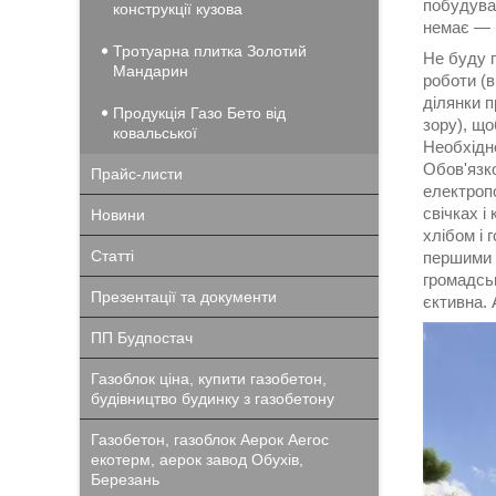
побудуват
конструкції кузова
немає ― г
Тротуарна плитка Золотий
Не буду г
Мандарин
роботи (
ділянки п
Продукція Газо Бето від
зору), що
ковальської
Необхідно
Обов'язко
Прайс-листи
електроп
свічках і
Новини
хлібом і 
Статті
першими 
громадськ
Презентації та документи
єктивна. 
ПП Будпостач
Газоблок ціна, купити газобетон,
будівництво будинку з газобетону
Газобетон, газоблок Аерок Aeroc
екотерм, аерок завод Обухів,
Березань