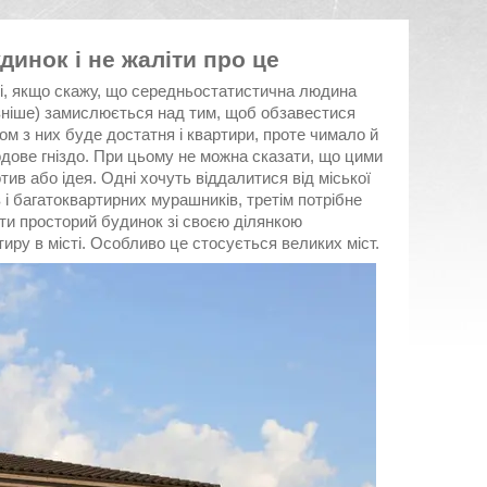
динок і не жаліти про це
і, якщо скажу, що середньостатистична людина
пізніше) замислюється над тим, щоб обзавестися
м з них буде достатня і квартири, проте чимало й
одове гніздо. При цьому не можна сказати, що цими
ив або ідея. Одні хочуть віддалитися від міської
в і багатоквартирних мурашників, третім потрібне
ати просторий будинок зі своєю ділянкою
ру в місті. Особливо це стосується великих міст.