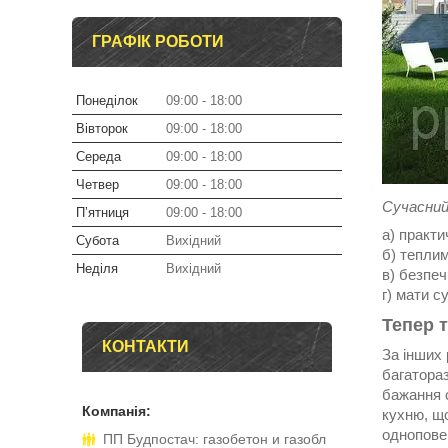
ГРАФІК РОБОТИ
Понеділок
09:00
18:00
Вівторок
09:00
18:00
Середа
09:00
18:00
Четвер
09:00
18:00
Сучасний
Пʼятниця
09:00
18:00
а) практ
Субота
Вихідний
б) тепли
Неділя
Вихідний
в) безпе
г) мати с
Тепер 
КОНТАКТИ
За інших 
багатораз
бажання с
кухню, щ
однопове
ПП Будпостач: газобетон и газобл