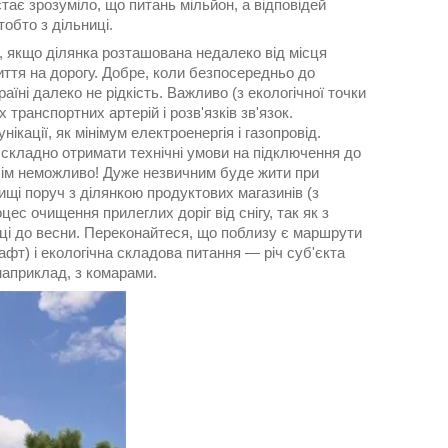
ає зрозуміло, що питань мільйон, а відповідей
обто з дільниці.
о, якщо ділянка розташована недалеко від місця
ття на дорогу. Добре, коли безпосередньо до
їні далеко не рідкість. Важливо (з екологічної точки
транспортних артерій і розв'язків зв'язок.
ікації, як мінімум електроенергія і газопровід.
бо складно отримати технічні умови на підключення до
сім неможливо! Дуже незвичним буде жити при
лищі поруч з ділянкою продуктових магазинів (з
оцес очищення прилеглих доріг від снігу, так як з
нці до весни. Переконайтеся, що поблизу є маршрути
фт) і екологічна складова питання ― річ суб'єкта
наприклад, з комарами.