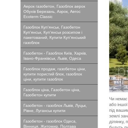
Аерок газобетон, Газоблок аерок
Обухів Березань, Аэрок, Aeroc
Ecoterm Classic
Газоблок Куп'янськ, Газобетон
Куп'янськ, Куп'янськ розсипом і
пакетований, Купити Куп'янський
газоблок
Газобетон - Газоблок Київ, Харків,
Івано-Франківськ, Львів, Одеса
Газоблок продаж, газобетон ціни,
купити пористий блок, газоблок
ціни, купити газоблок
Газоблок ціна, Газобетон ціна,
Газобетон купити
Чи немає 
або іншої
Газобетон - газоблок Львів, Луцьк,
під вашим
Рівне, Луганськ купити
землі за
Газобетон - газоблок Одеса,
ділянку, 
Вінниця, Житомир, Полтава
будуть п