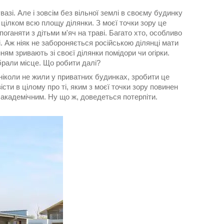
азі. Але і зовсім без вільної землі в своєму будинку
цілком всю площу ділянки. З моєї точки зору це
ганяти з дітьми м'яч на траві. Багато хто, особливо
і. Аж ніяк не забороняється російською ділянці мати
ям зривають зі своєї ділянки помідори чи огірки.
ибрали місце. Що робити далі?
ніколи не жили у приватних будинках, зробити це
істи в цілому про ті, яким з моєї точки зору повинен
академічним. Ну що ж, доведеться потерпіти.