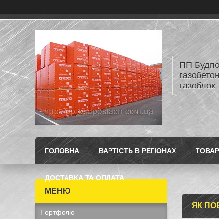
ПП Будпос
газобетон
газоблок
ГОЛОВНА
ВАРТІСТЬ В РЕГІОНАХ
ТОВАР
ДОСТАВКА ТА ОПЛАТА
ЯК ПО
Портфоліо