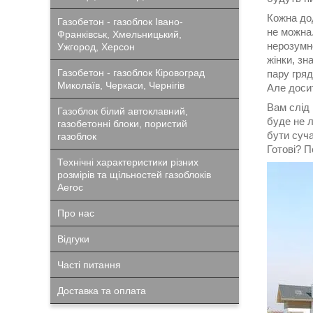
Кожна дод
Газобетон - газоблок Івано-
не можна.
Франківськ, Хмельницький,
нерозумно
Ужгород, Херсон
жінки, зн
Газобетон - газоблок Кіровоград
пару гряд
Миколаїв, Черкаси, Чернігів
Але досит
Вам слід 
Газоблок білий автоклавний,
буде не л
газобетонні блоки, пористий
бути суч
газоблок
Готові? П
Технічні характеристики різних
розмірів та щільностей газоблоків
Aeroc
Про нас
Відгуки
Часті питання
Доставка та оплата