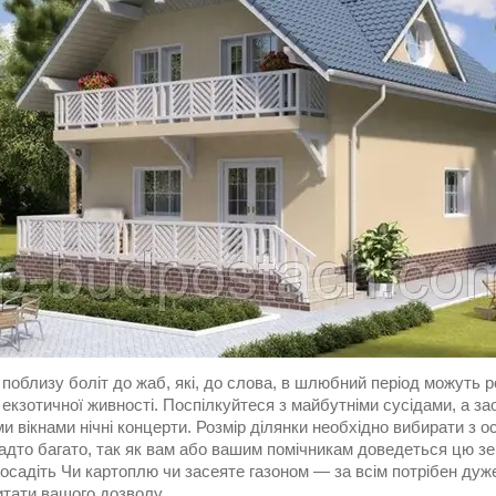
поблизу боліт до жаб, які, до слова, в шлюбний період можуть 
 екзотичної живності. Поспілкуйтеся з майбутніми сусідами, а з
и вікнами нічні концерти. Розмір ділянки необхідно вибирати з о
надто багато, так як вам або вашим помічникам доведеться цю з
посадіть Чи картоплю чи засеяте газоном ― за всім потрібен дуже 
итати вашого дозволу.