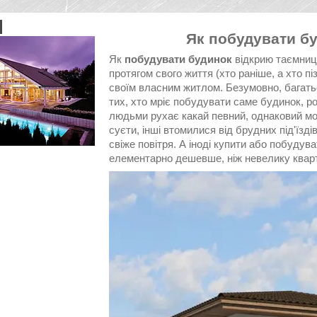
Як побудувати бу
Як
побудувати будинок
відкрию таємниц
протягом свого життя (хто раніше, а хто 
своїм власним житлом. Безумовно, багатьо
тих, хто мріє побудувати саме будинок, р
людьми рухає какай певний, однаковий мот
суєти, інші втомилися від брудних під'їзді
свіже повітря. А іноді купити або побудув
елементарно дешевше, ніж невелику кварти