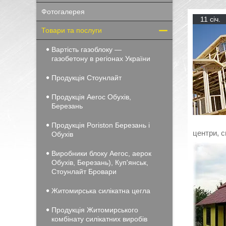
Фотогалерея
11 січ.
Товари та послуги
Вартість газоблоку —
газобетону в регіонах України
Продукція Стоунлайт
Продукція Aeroc Обухів,
Березань
Продукція Poriston Березань і
центри, с
Обухів
Виробники блоку Aeroc, аерок
Обухів, Березань), Куп'янськ,
Стоунлайт Бровари
Житомирська силікатна цегла
Продукція Житомирського
комбінату силікатних виробів