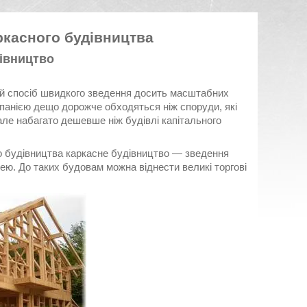
ркасного будівництва
дівництво
ий спосіб швидкого зведення досить масштабних
мпанією дещо дорожче обходяться ніж споруди, які
але набагато дешевше ніж будівлі капітального
о будівництва каркасне будівництво ― зведення
ю. До таких будовам можна віднести великі торгові