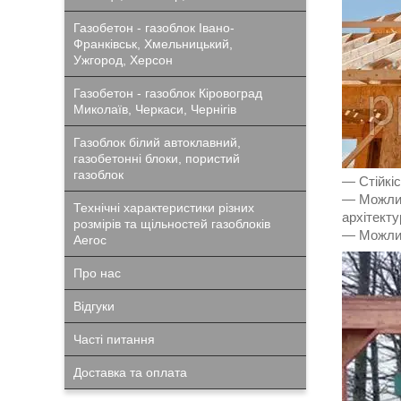
Газобетон - газоблок Івано-
Франківськ, Хмельницький,
Ужгород, Херсон
Газобетон - газоблок Кіровоград
Миколаїв, Черкаси, Чернігів
Газоблок білий автоклавний,
газобетонні блоки, пористий
газоблок
― Стійкіс
― Можлив
Технічні характеристики різних
архітекту
розмірів та щільностей газоблоків
― Можливі
Aeroc
Про нас
Відгуки
Часті питання
Доставка та оплата