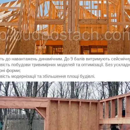
ть до навантажень динамічним. До 9 балів витримують сейсмічну 
ість побудови тривимірних моделей та оптимізації. Без ускладн
рні форми;
сть модернізації та збільшення площі будівлі.