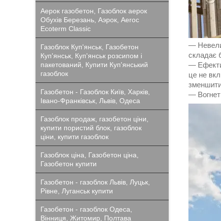
Аерок газобетон, Газоблок аерок
Обухів Березань, Аэрок, Aeroc
Ecoterm Classic
― Невелик
Газоблок Куп'янськ, Газобетон
складає б
Куп'янськ, Куп'янськ розсипом і
пакетований, Купити Куп'янський
― Ефекти
газоблок
це не вкл
зменшити
Газобетон - Газоблок Київ, Харків,
― Вогнетр
Івано-Франківськ, Львів, Одеса
Газоблок продаж, газобетон ціни,
купити пористий блок, газоблок
ціни, купити газоблок
Газоблок ціна, Газобетон ціна,
Газобетон купити
Газобетон - газоблок Львів, Луцьк,
Рівне, Луганськ купити
Газобетон - газоблок Одеса,
Вінниця, Житомир, Полтава