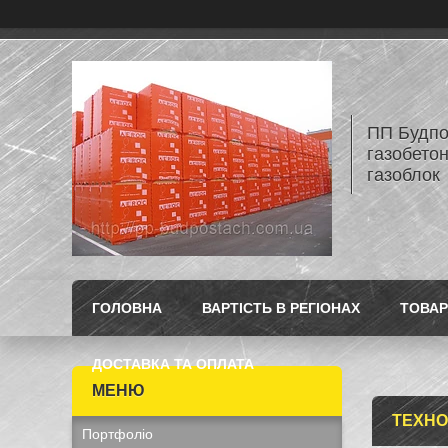
ПП Будпос
газобетон
газоблок
ГОЛОВНА
ВАРТІСТЬ В РЕГІОНАХ
ТОВАР
ДОСТАВКА ТА ОПЛАТА
ТЕХНО
Портфоліо