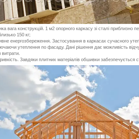
а вага конструкцій. 1 м2 опорного каркасу зі сталі приблизно пер
лизько 150 кг;
вне енергозбереження. Застосування в каркасах сучасного утепл
ючаючи утеплення по фасаду. Дані рішення дає можливість відчу
 витрати.
ивкість. Завдяки плитних матеріалів обшивки забезпечується ст