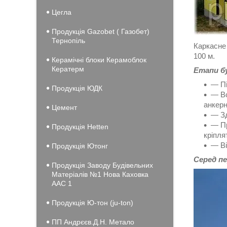
Цегла
Продукція Gazobet ( Газобет)
Тернопіль
Каркасне
100 м.
Керамічні блоки Керамоблок
Кератерм
Етапи б
― Пі
Продукція ЮДК
― Вс
анкерн
Цемент
― Зд
― Пр
Продукція Hеtten
кріпля
― Ві
Продукція Ютонг
Серед пе
Продукція Заводу Будівельних
Матеріалів №1 Нова Каховка
ААС 1
Продукція Ю-тон (ju-ton)
ПП Андрєєв.Д.Н. Метало