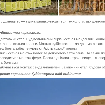
 будівництво ― єдина швидко-зводиться технологія, що дозволя
удівництва каркасного:
дготовчий етап. Будівельниками вирівнюється майданчик і обл
тановлюються колони. Монтаж здійснюється за допомогою автом
их болта забезпечують стійкість кожної колони;
ійснюється монтаж балок за допомогою автокранів. На землі збир
оводитися монтаж ферм. Блоки піднімають трохи вище, ніж опора
ть болтами;
дбувається монтаж сендвіч-панелей. Заключний етап, будова о
реваг каркасного будівництва слід виділити: