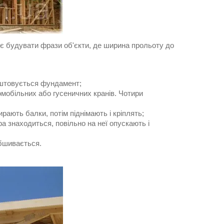
є будувати фрази об'єкти, де ширина прольоту до
аштовується фундамент;
обільних або гусеничних кранів. Чотири
ають балки, потім піднімають і кріплять;
 знаходиться, повільно на неї опускають і
бшивається.