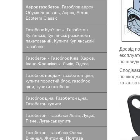
Аерок газобетон, Газоблок аерок
Обухів Березань, Аэрок, Aeroc
Ecoterm Classic
Газоблок Куп'янськ, Газобетон
Куп'янськ, Куп'янськ розсипом і
пакетований, Купити Куп'янський
газоблок
Досвід п
експлуато
Газобетон - Газоблок Київ, Харків,
по швидкі
Івано-Франківськ, Львів, Одеса
Сподіваєм
Газоблок продаж, газобетон ціни,
пошкодже
купити пористий блок, газоблок
каталізат
ціни, купити газоблок
Газоблок ціна, Газобетон ціна,
Газобетон купити
Газобетон - газоблок Львів, Луцьк,
Рівне, Луганськ купити
Газобетон - газоблок Одеса,
Вінниця, Житомир, Полтава