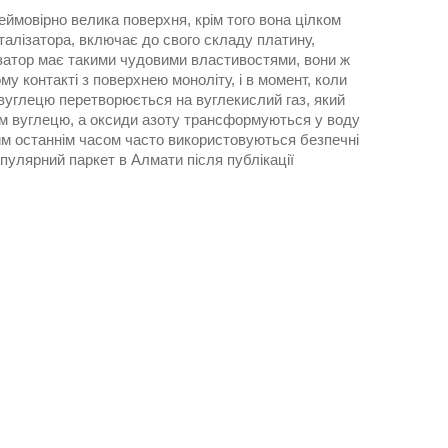
ймовірно велика поверхня, крім того вона цілком
алізатора, включає до свого складу платину,
ізатор має такими чудовими властивостями, вони ж
у контакті з поверхнею моноліту, і в момент, коли
 вуглецю перетворюється на вуглекислий газ, який
м вуглецю, а оксиди азоту трансформуються у воду
им останнім часом часто використовуються безпечні
популярний паркет в Алмати після публікації