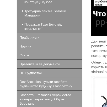
конструкції кузова
Тротуарна плитка Золотий
Мандарин
Продукція Газо Бето від
ковальської
Прайс-листи
Дані нейт
роблять в
Новини
тиск вихл
Статті
пожертву
Однак, п
Презентації та документи
користь н
хімічної 
ПП Будпостач
Газоблок ціна, купити газобетон,
будівництво будинку з газобетону
Газобетон, газоблок Аерок Aeroc
екотерм, аерок завод Обухів,
Березань