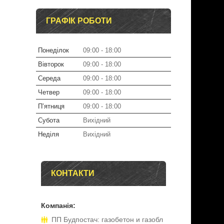
ГРАФІК РОБОТИ
Понеділок
09:00
18:00
Вівторок
09:00
18:00
Середа
09:00
18:00
Четвер
09:00
18:00
Пʼятниця
09:00
18:00
Субота
Вихідний
Неділя
Вихідний
КОНТАКТИ
ПП Будпостач: газобетон и газобл