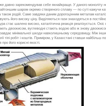
же давно зарекомендував себе якнайкраще. У даного моноліту не
найтоншим шаром окремо створеного сплаву ― по суті кажучи кат
 а також родій. Саме завдяки даним дорогоцінним металам катал
ують його високу ціну. Виділяються гази знаходяться в постійном
ра стає шалено високо, каталітична реакція реалізується. Окіс
ають двоокисом, вуглеводні стають водою або ж знову двоокисо
Це завдає мінімальної шкоди навколишньому середовищу. Між інш
гії тіпі робіт і коштів. Приміром, у Казахстані ставши найбільш 
в про його корисні якості.