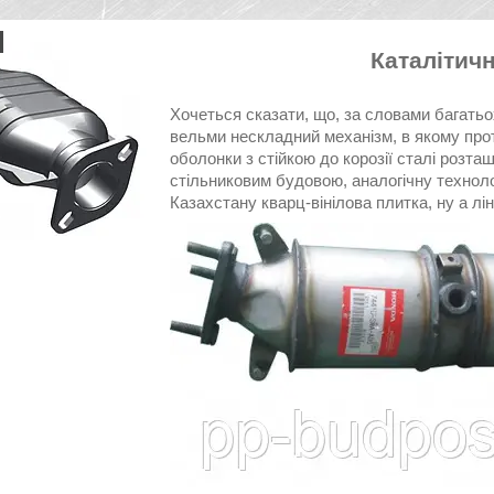
Каталітич
Хочеться сказати, що, за словами багатьо
вельми нескладний механізм, в якому проті
оболонки з стійкою до корозії сталі розта
стільниковим будовою, аналогічну техноло
Казахстану кварц-вінілова плитка, ну а лі