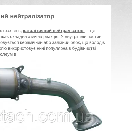
ний нейтралізатор
х фахівців,
каталітичний нейтралізатор
― це
кає складна хімічна реакція. У внутрішній частині
шовується керамічний або залізний блок, що володіє
гію використовує нині популярна в будівництві
нолеум в