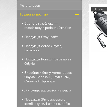
Фотогалерея
13 січ.
Товари та послуги
Вартість газоблоку —
газобетону в регіонах України
Продукція Стоунлайт
Продукція Aeroc Обухів,
Березань
Продукція Poriston Березань і
Обухів
Виробники блоку Aeroc, аерок
Обухів, Березань), Куп'янськ,
Стоунлайт Бровари
Житомирська силікатна цегла
Продукція Житомирського
комбінату силікатних виробів