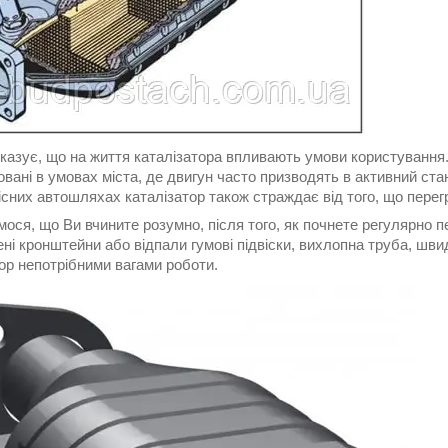
оказує, що на життя каталізатора впливають умови користування
вані в умовах міста, де двигун часто призводять в активний стан.
сних автошляхах каталізатор також страждає від того, що перег
ося, що Ви вчините розумно, після того, як почнете регулярно 
ні кронштейни або відпали гумові підвіски, вихлопна труба, шв
ор непотрібними вагами роботи.