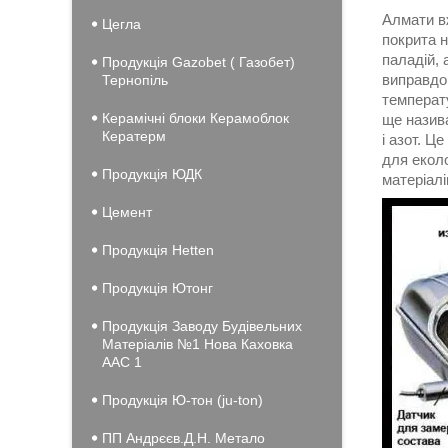
Алмати в
Цегла
покрита 
паладій,
Продукція Gazobet ( Газобет)
виправдов
Тернопіль
температу
Керамічні блоки Керамоблок
ще назив
Кератерм
і азот. 
для еколо
Продукція ЮДК
матеріалі
Цемент
Продукція Hеtten
Продукція Ютонг
Продукція Заводу Будівельних
Матеріалів №1 Нова Каховка
ААС 1
Продукція Ю-тон (ju-ton)
ПП Андрєєв.Д.Н. Метало