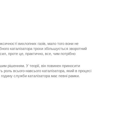
ксичності вихлопних газів, мало того вони не
ібного каталізатора трохи збільшується зворотний
 сил, проте це, практично, все, чим потрібно
им рішенням. У теорії, він повинен приносити
ь роль всього-навсього каталізатора, який в процесі
 ж годину служби каталізатора має певні рамки.