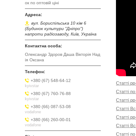
ок по оптовій ціні
вул. Бориспільська 10 кім 6
(Будинок культури "Дніпро")
напроти радіозаводу, Київ, Україна
Олександр Здоров Даша Вікторія Над
ія Оксана
+380 (67) 548-64-12
Статті pp
kyivstar
Статті по
+380 (67) 760-76-88
kyivstar
Статті pp
+380 (66) 087-53-08
Статті Вс
vodafone
Статті pp
+380 (66) 260-00-01
vodafone
Статті В
Статті по