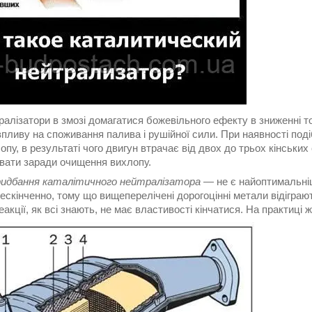
ралізатори в змозі домагатися божевільного ефекту в зниженні то
пливу на споживання палива і рушійної сили. При наявності под
опу, в результаті чого двигун втрачає від двох до трьох кінських
вати заради очищення вихлопу.
ридбання каталітичного нейтралізатора
― не є найоптимальніш
ескінченно, тому що вищеперелічені дорогоцінні метали відіграют
реакції, як всі знають, не має властивості кінчатися. На практиці