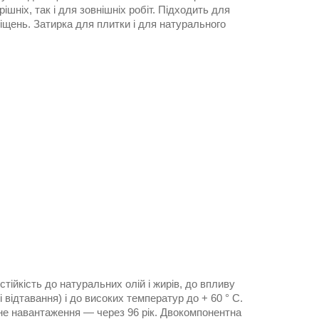
шніх, так і для зовнішніх робіт. Підходить для
іщень. Затирка для плитки і для натурального
тійкість до натуральних олій і жирів, до впливу
 відтавання) і до високих температур до + 60 ° С.
вне навантаження ― через 96 рік. Двокомпонентна