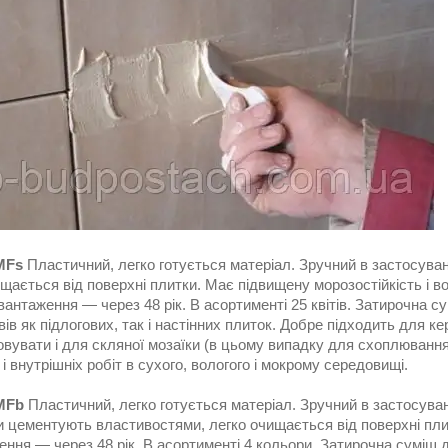
MFs
Пластичний, легко готується матеріал. Зручний в застосува
щається від поверхні плитки. Має підвищену морозостійкість і вод
антаження ― через 48 рік. В асортименті 25 квітів. Затирочна 
вів як підлогових, так і настінних плиток. Добре підходить для 
вувати і для скляної мозаїки (в цьому випадку для схоплювання
 і внутрішніх робіт в сухого, вологого і мокрому середовищі.
MFb
Пластичний, легко готується матеріал. Зручний в застосуванн
цементують властивостями, легко очищається від поверхні плитк
ення ― через 48 рік. В асортименті 4 кольори. Затирочна суміш