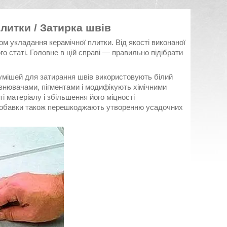
литки / Затирка швів
м укладання керамічної плитки. Від якості виконаної
о статі. Головне в цій справі ― правильно підібрати
сумішей для затирання швів використовують білий
внювачами, пігментами і модифікують хімічними
і матеріалу і збільшення його міцності
 добавки також перешкоджають утворенню усадочних