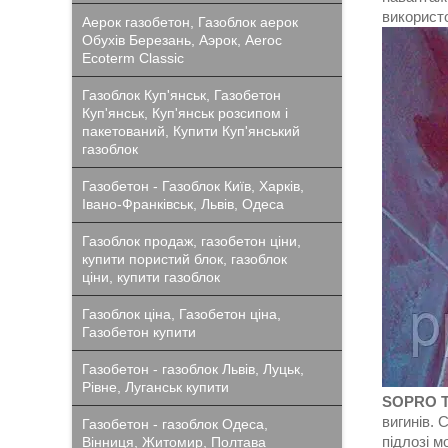
використо
Аерок газобетон, Газоблок аерок
Обухів Березань, Аэрок, Aeroc
Ecoterm Classic
Газоблок Куп'янськ, Газобетон
Куп'янськ, Куп'янськ розсипом і
пакетований, Купити Куп'янський
газоблок
Газобетон - Газоблок Київ, Харків,
Івано-Франківськ, Львів, Одеса
Газоблок продаж, газобетон ціни,
купити пористий блок, газоблок
ціни, купити газоблок
Газоблок ціна, Газобетон ціна,
Газобетон купити
Газобетон - газоблок Львів, Луцьк,
Рівне, Луганськ купити
SOPRO T
вигинів. 
Газобетон - газоблок Одеса,
підлозі 
Вінниця, Житомир, Полтава