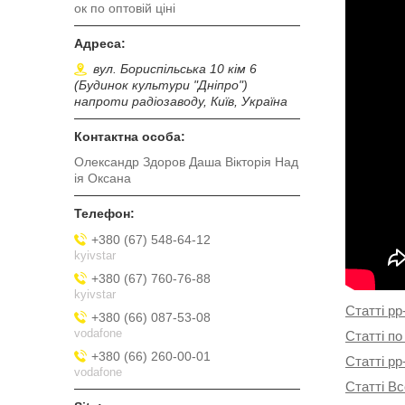
ок по оптовій ціні
вул. Бориспільська 10 кім 6
(Будинок культури "Дніпро")
напроти радіозаводу, Київ, Україна
Олександр Здоров Даша Вікторія Над
ія Оксана
+380 (67) 548-64-12
kyivstar
+380 (67) 760-76-88
kyivstar
Статті pp
+380 (66) 087-53-08
vodafone
Статті по
+380 (66) 260-00-01
Статті pp
vodafone
Статті Вс