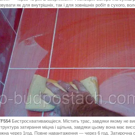
вувати як для внутрішніх, так і для зовнішніх робіт в сухого, во
F554
Бистросхвативающіеся. Містить трас, завдяки якому не вицв
Структура затирання міцна і щільна, завдяки цьому вона має висок
можна через 1год. Повне навантаження ― через 6 год. Затирочна