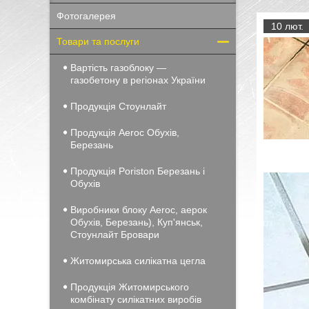
Фотогалерея
10 лют.
Товари та послуги
Вартість газоблоку —
газобетону в регіонах України
Продукція Стоунлайт
Продукція Aeroc Обухів,
Березань
Продукція Poriston Березань і
Обухів
Виробники блоку Aeroc, аерок
Обухів, Березань), Куп'янськ,
Стоунлайт Бровари
Житомирська силікатна цегла
Продукція Житомирського
комбінату силікатних виробів