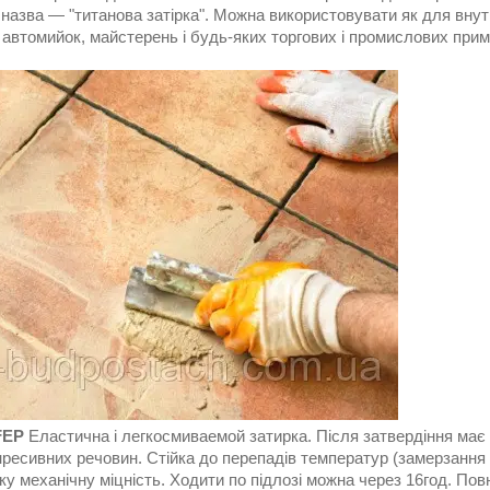
назва ― "титанова затірка". Можна використовувати як для внутрі
 автомийок, майстерень і будь-яких торгових і промислових прим
FEP
Еластична і легкосмиваемой затирка. Після затвердіння має с
нресивних речовин. Стійка до перепадів температур (замерзання і
у механічну міцність. Ходити по підлозі можна через 16год. По