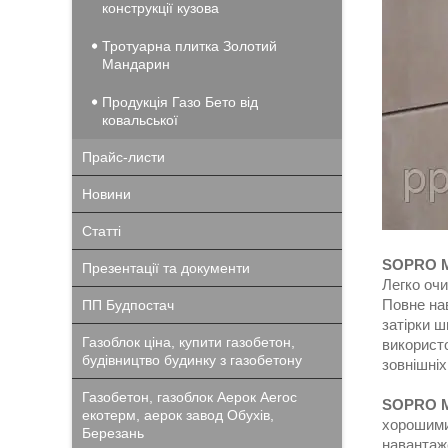
конструкції кузова
Тротуарна плитка Золотий
Мандарин
Продукція Газо Бето від
ковальської
Прайс-листи
Новини
Статті
SOPRO 
Презентації та документи
Легко очи
Повне нав
ПП Будпостач
затірки ш
Газоблок ціна, купити газобетон,
використо
будівництво будинку з газобетону
зовнішніх
Газобетон, газоблок Аерок Aeroc
SOPRO 
екотерм, аерок завод Обухів,
хорошими 
Березань
навантаж