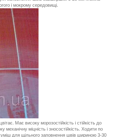
логого і мокрому середовищі.
ітає. Має високу морозостійкість і стійкість до
у механічну міцність і зносостійкість. Ходити по
 суміш для щільного заповнення швів шириною 3-30