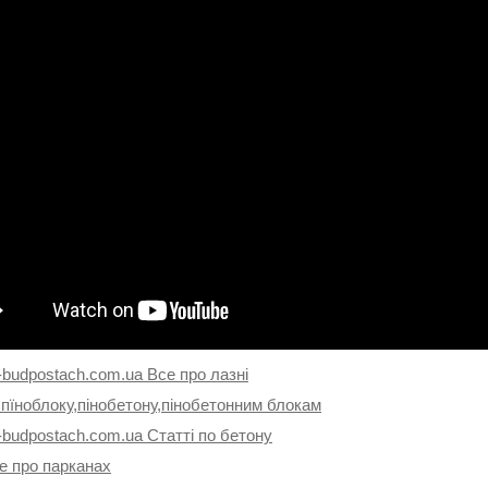
-budpostach.com.ua Все про лазні
 пїноблоку,пінобетону,пінобетонним блокам
-budpostach.com.ua Статті по бетону
е про парканах