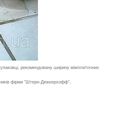
а упаковці, рекомендовану ширину міжплиточних
бників фірми "Штерн-Дюккерхофф".