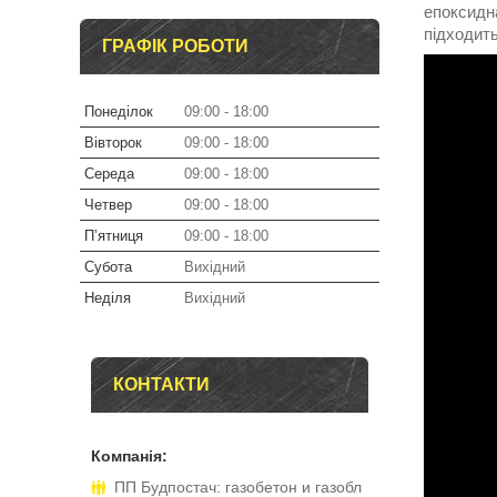
епоксидна
підходить
ГРАФІК РОБОТИ
Понеділок
09:00
18:00
Вівторок
09:00
18:00
Середа
09:00
18:00
Четвер
09:00
18:00
Пʼятниця
09:00
18:00
Субота
Вихідний
Неділя
Вихідний
КОНТАКТИ
ПП Будпостач: газобетон и газобл