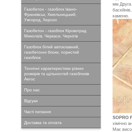
мм Друга 
Газобетон - газоблок Івано-
басейнів,
Франківськ, Хмельницький,
каменю.
Ужгород, Херсон
Газобетон - газоблок Кіровоград
Миколаїв, Черкаси, Чернігів
Газоблок білий автоклавний,
газобетонні блоки, пористий
газоблок
Технічні характеристики різних
розмірів та щільностей газоблоків
Aeroc
Про нас
Відгуки
Часті питання
SOPRO 
Доставка та оплата
хімічно а
Має висок