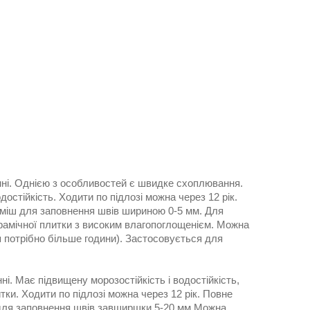
нні. Однією з особливостей є швидке схоплювання.
остійкість. Ходити по підлозі можна через 12 рік.
суміш для заповнення швів шириною 0-5 мм. Для
керамічної плитки з високим влагопоглощенієм. Можна
 потрібно більше години). Застосовується для
і. Має підвищену морозостійкість і водостійкість,
и. Ходити по підлозі можна через 12 рік. Повне
 для заповнення швів завширшки 5-20 мм Можна