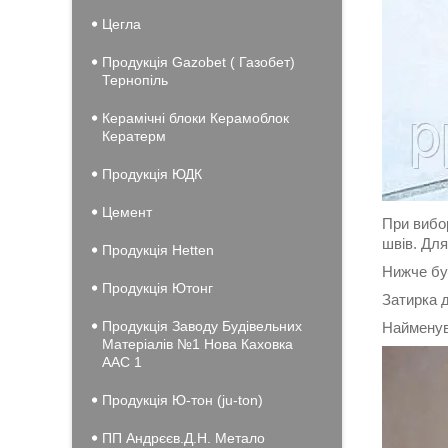
Цегла
Продукція Gazobet ( Газобет)
Тернопіль
Керамічні блоки Керамоблок
Кератерм
Продукція ЮДК
Цемент
При вибор
швів. Для
Продукція Hеtten
Нижче бу
Продукція Ютонг
Затирка 
Продукція Заводу Будівельних
Найменув
Матеріалів №1 Нова Каховка
ААС 1
Продукція Ю-тон (ju-ton)
ПП Андрєєв.Д.Н. Метало