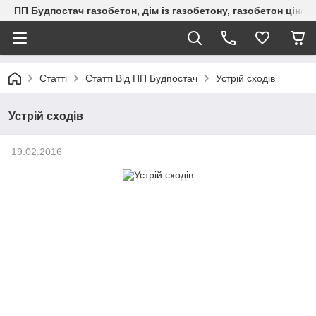
ПП Будпостач газобетон, дім із газобетону, газобетон ціна, 
Статті
Статті Від ПП Будпостач
Устрій сходів
Устрій сходів
19.02.2016