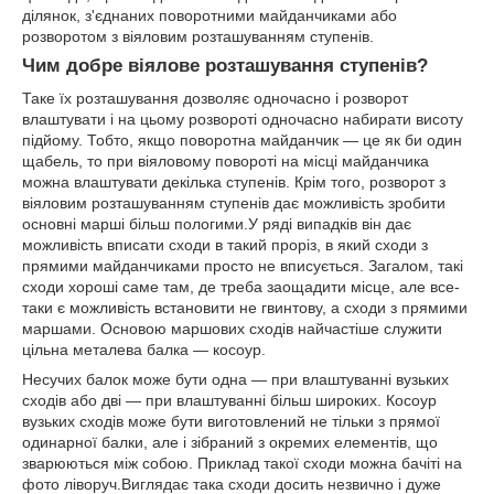
ділянок, з'єднаних поворотними майданчиками або
розворотом з віяловим розташуванням ступенів.
Чим добре віялове розташування ступенів?
Таке їх розташування дозволяє одночасно і розворот
влаштувати і на цьому розвороті одночасно набирати висоту
підйому. Тобто, якщо поворотна майданчик ― це як би один
щабель, то при віяловому повороті на місці майданчика
можна влаштувати декілька ступенів. Крім того, розворот з
віяловим розташуванням ступенів дає можливість зробити
основні марші більш пологими.У ряді випадків він дає
можливість вписати сходи в такий проріз, в який сходи з
прямими майданчиками просто не вписується. Загалом, такі
сходи хороші саме там, де треба заощадити місце, але все-
таки є можливість встановити не гвинтову, а сходи з прямими
маршами. Основою маршових сходів найчастіше служити
цільна металева балка ― косоур.
Несучих балок може бути одна ― при влаштуванні вузьких
сходів або дві ― при влаштуванні більш широких. Косоур
вузьких сходів може бути виготовлений не тільки з прямої
одинарної балки, але і зібраний з окремих елементів, що
зварюються між собою. Приклад такої сходи можна бачіті на
фото ліворуч.Виглядає така сходи досить незвично і дуже