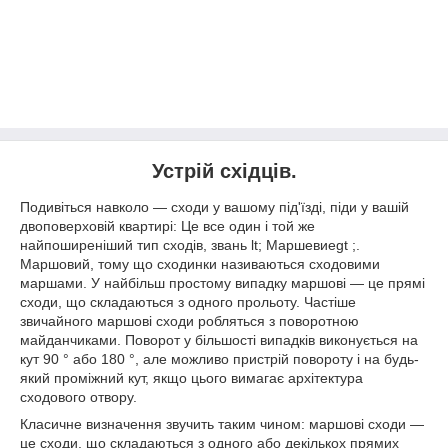
Устрій східців.
Подивіться навколо ― сходи у вашому під'їзді, піди у вашій
двоповерховій квартирі: Це все один і той же
найпоширеніший тип сходів, звань lt; Маршевиеgt ;.
Маршовий, тому що сходинки називаються сходовими
маршами. У найбільш простому випадку маршові ― це прямі
сходи, що складаються з одного прольоту. Частіше
звичайного маршові сходи робляться з поворотною
майданчиками. Поворот у більшості випадків виконується на
кут 90 ° або 180 °, але можливо пристрій повороту і на будь-
який проміжний кут, якщо цього вимагає архітектура
сходового отвору.
Класичне визначення звучить таким чином: маршові сходи ―
це сходи, що складаються з одного або декількох прямих