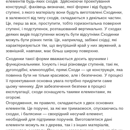
елементів будь-яких сходів. Здійснюючи проектування
конструкції, фахівець визначає, якої форми і віді будуть
ступені, з якого матеріалу вони будуть виготовлені.Сходинки,
в залежності від типу сходів, складаються з декількох частин.
Це, перш за все, проступити, тобто горизонтальна поверхня
ступені, і подступенок, розташований вертикально. У сходах
деяких видів подступенки можуть бути відсутніми.Сходинки
можуть бути різних типів. Це, наприклад, забіжні східці, які
характеризуються тім, що внутрішній край у них звужений, а
зовнішній, навпаки, має більш широку поверхню.
Сходинки такої форми вважаються досить зручними і
функціональними. Існують і інші різновиди ступенів, такі як,
дугоподібні, клиноподібні, прямі.Сходи ― це конструкція, яка
повинна бути не тільки красивою, але і безпечною. У процесі
її проектування основна увага потрібно приділити саме
цьому чиннику. Для забезпечення безпеки в процесі
експлуатації, сходи оснащують такими елементами, як
огорожі.
Огородження, як правило, складаються з двох основних
елементів. Це поручні, за які ми тримаємося, спускаючись по
сходах, і балясини ― своєрідний несучий елемент,
необхідний для підтримки поручнів. Виготовлятися дані
елементи можуть як з дерева, так і з інших матеріалів,