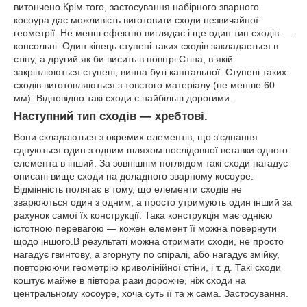
витончено.Крім того, застосування набірного зварного
косоура дає можливість виготовити сходи незвичайної
геометрії. Не менш ефектно виглядає і ще один тип сходів ―
консольні. Один кінець ступені таких сходів закладається в
стіну, а другий як би висить в повітрі.Стіна, в якій
закріплюються ступені, винна буті капітальної. Ступені таких
сходів виготовляються з товстого матеріалу (не менше 60
мм). Відповідно такі сходи є найбільш дорогими.
Наступний тип сходів ― хребтові.
Вони складаються з окремих елементів, що з'єднання
єднуються один з одним шляхом послідовної вставки одного
елемента в інший. За зовнішнім поглядом такі сходи нагадує
описані вище сходи на доладного зварному косоуре.
Відмінність полягає в тому, що елементи сходів не
зварюються один з одним, а просто утримують один інший за
рахунок самої їх конструкції. Така конструкція має однією
істотною перевагою ― кожен елемент її можна повернути
щодо іншого.В результаті можна отримати сходи, не просто
нагадує гвинтову, а згорнуту по спіралі, або нагадує змійку,
повторюючи геометрію криволінійної стіни, і т. д. Такі сходи
коштує майже в півтора рази дорожче, ніж сходи на
центральному косоуре, хоча суть її та ж сама. Застосування.