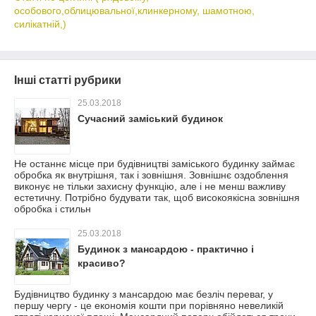
особового,облицювальної,клинкерному, шамотною,
силікатній,)
Інші статті рубрики
25.03.2018
Сучасний заміський будинок
Не останнє місце при будівництві заміського будинку займає
обробка як внутрішня, так і зовнішня. Зовнішнє оздоблення
виконує не тільки захисну функцію, але і не менш важливу
естетичну. Потрібно будувати так, щоб високоякісна зовнішня
обробка і стильн
25.03.2018
Будинок з мансардою - практично і
красиво?
Будівництво будинку з мансардою має безліч переваг, у
першу чергу - це економія кошти при порівняно невеликій