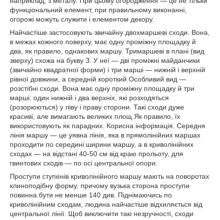
наприклад, з металу. При цьому огородження ― це не тільки
функціональний елемент, при правильному виконанні,
огорожі можуть служити і елементом декору.
Найчастіше застосовують звичайну двохмаршеві сходи. Вона,
в межах кожного поверху, має одну проміжну площадку й
два, як правило, однакових маршу. Тримаршеві в плані (вид
зверху) схожа на букву З. У неї ― дві проміжні майданчики
(звичайно квадратної форми) і три марші ― нижній і верхній
рівної довжини, а середній короткий.Особливий вид ―
розстібні сходи. Вона має одну проміжну площадку й три
марші: один нижній і два верхніх, які розходяться
(розорюються) у ліву і праву сторони. Такі сходи дуже
красиві, але вимагають великих площ.Як правило, їх
використовують як парадних. Корисна інформація. Середня
лінія маршу ― це уявна лінія, яка в прямолінійних маршах
проходити по середині ширини маршу, а в криволінійних
сходах ― на відстані 40-50 см від краю прольоту, для
гвинтових сходів ― по осі центральної опори.
Проступи ступенів криволінійного маршу мають на поворотах
клиноподібну форму, причому вузька сторона проступи
повинна бути не менше 140 див. Піднімаючись по
криволінійним сходам, людина найчастіше відхиляється від
центральної лінії. Щоб виключити такі незручності, сходи