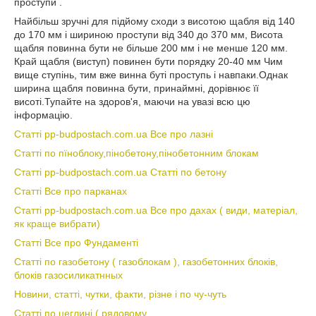
проступи .
Найбільш зручні для підйому сходи з висотою щабля від 140
до 170 мм і шириною проступи від 340 до 370 мм, Висота
щабля повинна бути не більше 200 мм і не менше 120 мм.
Край щабля (виступ) повинен бути порядку 20-40 мм Чим
вище ступінь, тим вже винна буті проступь і навпаки.Однак
ширина щабля повинна бути, принаймні, дорівнює її
висоті.Тупайте на здоров'я, маючи на увазі всю цю
інформацію.
Статті pp-budpostach.com.ua Все про лазні
Статті по пїноблоку,пінобетону,пінобетонним блокам
Статті pp-budpostach.com.ua Статті по бетону
Статті Все про парканах
Статті pp-budpostach.com.ua Все про дахах ( види, матеріал,
як краще вибрати)
Статті Все про Фундаменті
Статті по газобетону ( газоблокам ), газобетонних блоків,
блоків газосиликатнных
Новини, статті, чутки, факти, різне і по чу-чуть
Статті по цеглині ( рядовому,