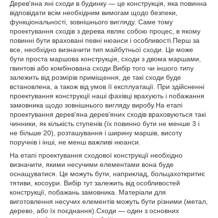
Дерев'яна яні сходи в будинку ― це конструкція, яка повинна
відповідати всім необхідним вимогам щодо безпеки,
функціональності, зовнішнього вигляду. Саме тому
проектування сходів з дерева являє собою процес, в якому
повинні бути враховані певні нюанси і особливості.Перш за
все, необхідно визначити тип майбутньої сходи. Це може
бути проста маршова конструкція, сходи з двома маршами,
гвинтові або комбінована сходи.Вибір того чи іншого типу
залежить від розмірів приміщення, де такі сходи буде
встановлена, а також від умов її експлуатації. При здійсненні
проектування конструкції наші фахівці врахують і побажання
замовника щодо зовнішнього вигляду виробу.На етапі
проектування дерев'яна дерев'яних сходів враховуються такі
чинники, як кількість ступенів (їх повинно бути не менше 3 і
не більше 20), розташування і ширину маршів, висоту
поручнів і інші, не менш важливі нюанси.
На етапі проектування сходової конструкції необхідно
визначити, якими несучими елементами вона буде
оснащуватися. Це можуть бути, наприклад, больцахоткритиє
тятиви, косоури. Вибір тут залежить від особливостей
конструкції, побажань замовника. Матеріали для
виготовлення несучих елементів можуть бути різними (метал,
дерево, або їх поєднання).Сходи ― один з основних