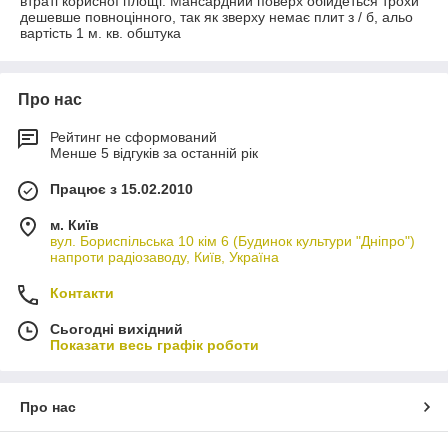
втраті корисної площі. Мансардний поверх обійдеться трохи
дешевше повноцінного, так як зверху немає плит з / б, альо
вартість 1 м. кв. обштука
Про нас
Рейтинг не сформований
Менше 5 відгуків за останній рік
Працює з 15.02.2010
м. Київ
вул. Бориспільська 10 кім 6 (Будинок культури "Дніпро")
напроти радіозаводу, Київ, Україна
Контакти
Сьогодні вихідний
Показати весь графік роботи
Про нас