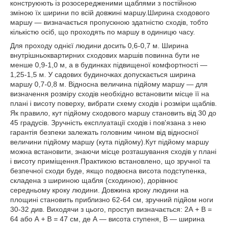
конструюють із розосередженими щаблями з постійною
зміною їх ширини по всій довжині маршу.Ширина сходового
маршу ― визначається пропускною здатністю сходів, тобто
кількістю осіб, що проходять по маршу в одиницю часу.
Для проходу однієї людини досить 0,6-0,7 м. Ширина
внутрішньоквартирних сходових маршів повинна бути не
менше 0,9-1,0 м, а в будинках підвищеної комфортності ―
1,25-1,5 м. У садових будиночках допускається ширина
маршу 0,7-0,8 м. Відносна величина підйому маршу ― для
визначення розміру сходів необхідно встановити місце її на
плані і висоту поверху, вибрати схему сходів і розміри щаблів.
Як правило, кут підйому сходового маршу становить від 30 до
45 градусів. Зручність експлуатації сходів і пов'язана з нею
гарантія безпеки залежать головним чином від відносної
величини підйому маршу (кута підйому).Кут підйому маршу
можна встановити, знаючи місце розташування сходів у плані
і висоту приміщення.Практикою встановлено, що зручної та
безпечної сходи буде, якщо подвоєна висота подступенка,
складена з шириною щабля (сходиною), дорівнює
середньому кроку людини. Довжина кроку людини на
площині становить приблизно 62-64 см, зручний підйом ноги
30-32 див. Виходячи з цього, проступ визначається: 2А + В =
64 або А + В = 47 см, де А ― висота ступеня, В ― ширина