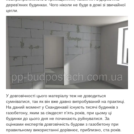
дерев'яних будинках. Чого ніколи не буде в домі зі звичайної
цегли.
У довговічності цього матеріалу теж не доводиться
сумніватися, так як він вже давно випробуваний на практиці.
На даний момент у Скандинавії існують тисячі будинків з
газобетону, яким за сімдесят п'ять років, при цьому ці
будинки до цього дня не починають руйнуватися. За
оцінками експертів довговічність будови з газобетону при
правильному використанні дорівнює, приблизно, ста років.