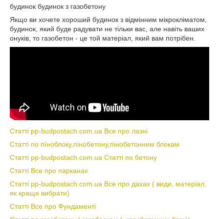
будинок будинок з газобетону
Якщо ви хочете хороший будинок з відмінним мікрокліматом,
будинок, який буде радувати не тільки вас, але навіть ваших
онуків, то газобетон - це той матеріал, який вам потрібен.
Статті pp-budpostach.com.ua Все про лазні
Статті по пїноблоку,пінобетону,пінобетонним блокам
Статті pp-budpostach.com.ua Статті по бетону
Статті Все про парканах
Статті pp-budpostach.com.ua Все про дахах ( види, матеріал,
як краще вибрати)
Статті Все про Фундаменті