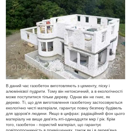
В даний час газобетон виготовляють з цементу, піску і
алюмінієвої пудрити. Тому він нетоксичний, а в екологічності
може поступитися тільки дереву. Однак він не гниє, як
дерево. Ті, що для виготовлення газобетону застосовуються
екологічно чисті матеріали, гарантує повну безпеку будівель
для здоров'я людини. Якщо в цифрах: радіаційний фон цього
матеріалу не вище дев'ять яті-одинадцяти мкр / рік. Крім
того, газобетон - пористий матеріал, що гарантує
повітропроникність в приміщеннях, також як і в дерев'яна