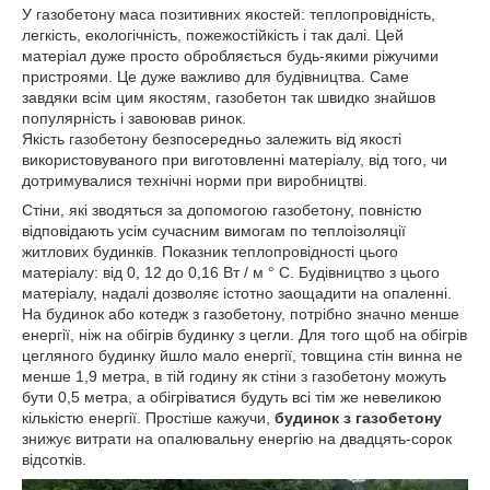
У газобетону маса позитивних якостей: теплопровідність,
легкість, екологічність, пожежостійкість і так далі. Цей
матеріал дуже просто обробляється будь-якими ріжучими
пристроями. Це дуже важливо для будівництва. Саме
завдяки всім цим якостям, газобетон так швидко знайшов
популярність і завоював ринок.
Якість газобетону безпосередньо залежить від якості
використовуваного при виготовленні матеріалу, від того, чи
дотримувалися технічні норми при виробництві.
Стіни, які зводяться за допомогою газобетону, повністю
відповідають усім сучасним вимогам по теплоізоляції
житлових будинків. Показник теплопровідності цього
матеріалу: від 0, 12 до 0,16 Вт / м ° С. Будівництво з цього
матеріалу, надалі дозволяє істотно заощадити на опаленні.
На будинок або котедж з газобетону, потрібно значно менше
енергії, ніж на обігрів будинку з цегли. Для того щоб на обігрів
цегляного будинку йшло мало енергії, товщина стін винна не
менше 1,9 метра, в тій годину як стіни з газобетону можуть
бути 0,5 метра, а обігріватися будуть всі тім же невеликою
кількістю енергії. Простіше кажучи,
будинок з газобетону
знижує витрати на опалювальну енергію на двадцять-сорок
відсотків.