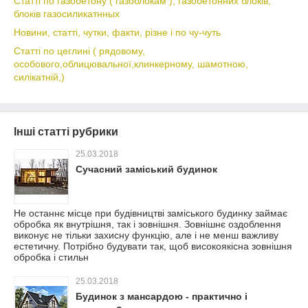
Статті по газобетону ( газоблокам ), газобетонних блоків,
блоків газосиликатнных
Новини, статті, чутки, факти, різне і по чу-чуть
Статті по цеглині ( рядовому,
особового,облицювальної,клинкерному, шамотною,
силікатній,)
Інші статті рубрики
25.03.2018
Сучасний заміський будинок
Не останнє місце при будівництві заміського будинку займає
обробка як внутрішня, так і зовнішня. Зовнішнє оздоблення
виконує не тільки захисну функцію, але і не менш важливу
естетичну. Потрібно будувати так, щоб високоякісна зовнішня
обробка і стильн
25.03.2018
Будинок з мансардою - практично і