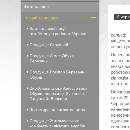
Фотогалерея
6 черв
Товари та послуги
Вартість газоблоку —
газобетону в регіонах України
рельєф і 
які дозв
Продукція Стоунлайт
не посту
Нанесення
Продукція Aeroc Обухів,
значно пе
Березань
незвичайн
Продукція Poriston Березань і
роботою м
Обухів
рівномір
шпатель 
Виробники блоку Aeroc, аерок
Найперши
Обухів, Березань), Куп'янськ,
кутом 20 
Стоунлайт Бровари
Черговий 
нанесення
Житомирська силікатна цегла
нанесени
Продукція Житомирського
однаковог
комбінату силікатних виробів
сильного