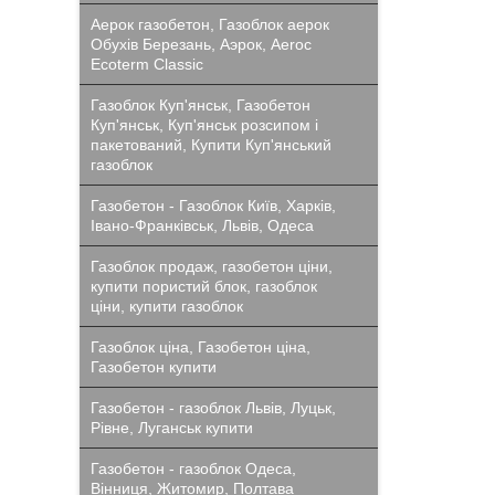
Аерок газобетон, Газоблок аерок
Обухів Березань, Аэрок, Aeroc
Ecoterm Classic
Газоблок Куп'янськ, Газобетон
Куп'янськ, Куп'янськ розсипом і
пакетований, Купити Куп'янський
газоблок
Газобетон - Газоблок Київ, Харків,
Івано-Франківськ, Львів, Одеса
Газоблок продаж, газобетон ціни,
купити пористий блок, газоблок
ціни, купити газоблок
Газоблок ціна, Газобетон ціна,
Газобетон купити
Газобетон - газоблок Львів, Луцьк,
Рівне, Луганськ купити
Газобетон - газоблок Одеса,
Вінниця, Житомир, Полтава