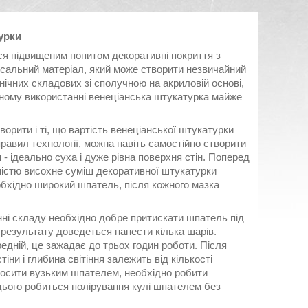
урки
ся підвищеним попитом декоративні покриття з
рсальний матеріал, який може створити незвичайний
нічних складових зі сполучною на акриловій основі,
ьному використанні венеціанська штукатурка майже
ворити і ті, що вартість венеціанської штукатурки
равил технології, можна навіть самостійно створити
 - ідеально суха і дуже рівна поверхня стін. Поперед
вністю висохне суміш декоративної штукатурки
обхідно широкий шпатель, після кожного мазка
ні складу необхідно добре притискати шпатель під
 результату доведеться нанести кілька шарів.
едній, це зажадає до трьох годин роботи. Після
іни і глибина світіння залежить від кількості
носити вузьким шпателем, необхідно робити
 цього робиться полірування кулі шпателем без