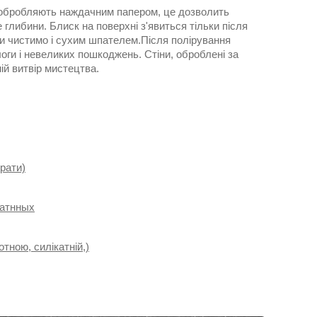
но обробляють наждачним папером, це дозволить
 глибини. Блиск на поверхні з'явиться тільки після
ати чистимо і сухим шпателем.Після полірування
оги і невеликих пошкоджень. Стіни, оброблені за
ій витвір мистецтва.
брати)
катнных
тною, силікатній,)