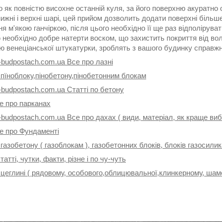
го як повністю висохне останній куля, за його поверхню акурат
ижні і верхні шарі, цей прийом дозволить додати поверхні більше
я м'якою ганчіркою, після цього необхідно її ще раз відполірув
необхідно добре натерти воском, що захистить покриття від вол
ю венеціанської штукатурки, зроблять з вашого будинку справжн
-budpostach.com.ua Все про лазні
 пїноблоку,пінобетону,пінобетонним блокам
-budpostach.com.ua Статті по бетону
е про парканах
-budpostach.com.ua Все про дахах ( види, матеріал, як краще ви
се про Фундаменті
 газобетону ( газоблокам ), газобетонних блоків, блоків газосили
татті, чутки, факти, різне і по чу-чуть
 цеглині ( рядовому, особового,облицювальної,клинкерному, шамо