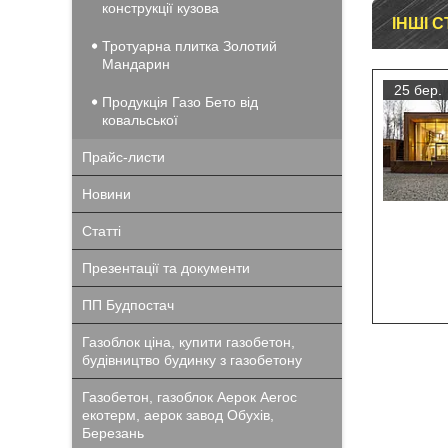
конструкції кузова
ІНШІ С
Тротуарна плитка Золотий
Мандарин
25 бер.
Продукція Газо Бето від
ковальської
Прайс-листи
Новини
Статті
Презентації та документи
ПП Будпостач
Газоблок ціна, купити газобетон,
будівництво будинку з газобетону
Газобетон, газоблок Аерок Aeroc
екотерм, аерок завод Обухів,
Березань