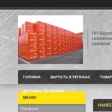
ПП Будпос
газобетон
газоблок
ГОЛОВНА
ВАРТІСТЬ В РЕГІОНАХ
ТОВАР
ДОСТАВКА ТА ОПЛАТА
НАНЕС
Портфоліо