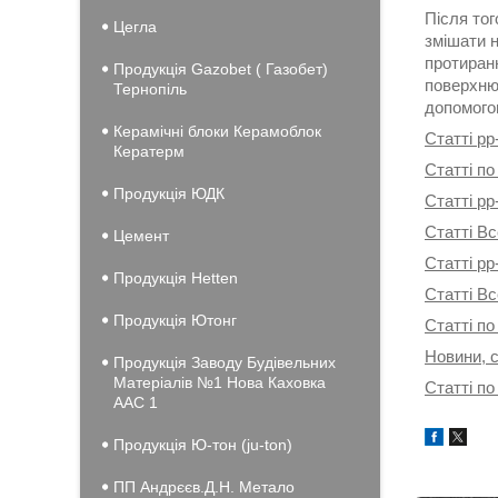
Після то
Цегла
змішати н
протиранн
Продукція Gazobet ( Газобет)
поверхню 
Тернопіль
допомого
Керамічні блоки Керамоблок
Статті pp
Кератерм
Статті по
Продукція ЮДК
Статті pp
Статті Вс
Цемент
Статті pp
Продукція Hеtten
Статті В
Продукція Ютонг
Статті по
Новини, с
Продукція Заводу Будівельних
Матеріалів №1 Нова Каховка
Статті по
ААС 1
Продукція Ю-тон (ju-ton)
ПП Андрєєв.Д.Н. Метало