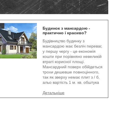
.
Будинок з мансардою -
практично і красиво?
Будівництво будинку з
мансардою має безліч переваг,
у першу чергу - це економія
кошти при порівняно невеликій
втраті корисної площі.
Мансардний поверх обійдеться
трохи дешевше повноцінного,
так як зверху немає плит з / б,
альо вартість 1 м. кв. обштука