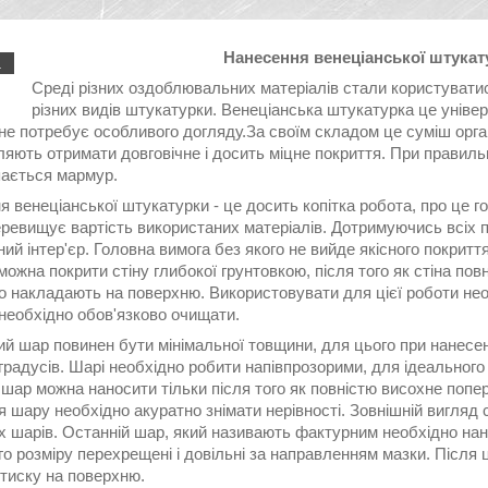
Нанесення венеціанської штукат
.
Среді різних оздоблювальних матеріалів стали користувати
різних видів штукатурки. Венеціанська штукатурка це уніве
не потребує особливого догляду.За своїм складом це суміш орга
оляють отримати довговічне і досить міцне покриття. При правил
пається мармур.
 венеціанської штукатурки - це досить копітка робота, про це го
ревищує вартість використаних матеріалів. Дотримуючись всіх п
ий інтер'єр. Головна вимога без якого не вийде якісного покриття
ожна покрити стіну глибокої грунтовкою, після того як стіна по
но накладають на поверхню. Використовувати для цієї роботи не
необхідно обов'язково очищати.
й шар повинен бути мінімальної товщини, для цього при нанесен
градусів. Шарі необхідно робити напівпрозорими, для ідеального
шар можна наносити тільки після того як повністю висохне попер
 шару необхідно акуратно знімати нерівності. Зовнішній вигляд ст
х шарів. Останній шар, який називають фактурним необхідно на
о розміру перехрещені і довільні за направленням мазки. Після
 тиску на поверхню.