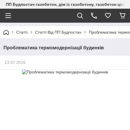
ПП Будпостач газобетон, дім із газобетону, газобетон ціна, 
Статті
Статті Від ПП Будпостач
Проблематика термом
Проблематика термомодернізації будинків
13.07.2016