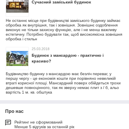
Сучасний заміський будинок
Не останнє місце при будівництві заміського будинку займає
обробка як внутрішня, так і зовнішня. Зовнішнє оздоблення
виконує не тільки захисну функцію, але і не менш важливу
естетичну. Потрібно будувати так, щоб високоякісна зовнішня
обробка і стильн
25.03.2018
Будинок з мансардою - практично і
красиво?
Будівництво будинку з мансардою має безліч переваг, у
першу чергу - це економія кошти при порівняно невеликій
втраті корисної площі. Мансардний поверх обійдеться трохи
дешевше повноцінного, так як зверху немає плит з / б, альо
вартість 1 м. кв. обштука
Про нас
Рейтинг не сформований
Менше 5 відгуків за останній рік