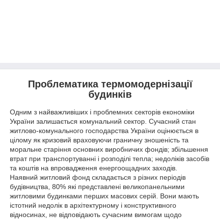
Проблематика термомодернізації
будинків
Одним з найважливіших і проблемних секторів економіки
України залишається комунальний сектор. Сучасний стан
житлово-комунального господарства України оцінюється в
цілому як кризовий враховуючи граничну зношеність та
моральне старіння основних виробничих фондів; збільшення
втрат при транспортуванні і розподілі тепла; недоліків засобів
та коштів на впровадження енергоощадних заходів.
Наявний житловий фонд складається з різних періодів
будівництва, 80% які представлені великопанельними
житловими будинками перших масових серій. Вони мають
істотний недолік в архітектурному і конструктивного
відносинах, не відповідають сучасним вимогам щодо