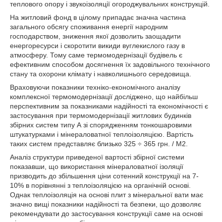
теплового опору і звукоізоляції огороджувальних конструкцій.
На житловий фонд в цілому припадає значна частина
загального обсягу споживання енергії народним
господарством, зниження якої дозволить заощадити
енергоресурси і скоротити викиди вуглекислого газу в
атмосферу. Тому саме термомодернізації будівель є
ефективним способом досягнення їх задовільного технічного
стану та охорони клімату і навколишнього середовища.
Враховуючи показники техніко-економічного аналізу
комплексної термомодернізації досліджено, що найбільш
перспективним за показниками надійності та економічності є
застосування при термомодернізації житлових будинків
збірних систем типу А зі спорядженням тонкошаровими
штукатурками і мінераловатної теплоізоляцією. Вартість
таких систем представляє близько 325 ÷ 365 грн. / М2.
Аналіз структури приведеної вартості збірної системи
показавши, що використання мінераловатної ізоляції
призводить до збільшення ціни сотенний конструкції на 7-
10% в порівнянні з теплоізоляцією на органічній основі.
Однак теплоізоляція на основі плит з мінеральної вати має
значно вищі показники надійності та безпеки, що дозволяє
рекомендувати до застосування конструкції саме на основі