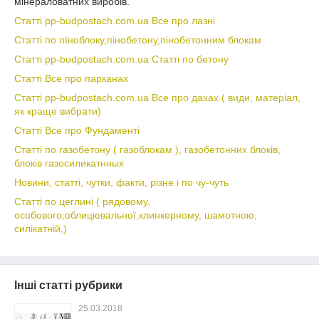
мінераловатних виробів.
Статті pp-budpostach.com.ua Все про лазні
Статті по пїноблоку,пінобетону,пінобетонним блокам
Статті pp-budpostach.com.ua Статті по бетону
Статті Все про парканах
Статті pp-budpostach.com.ua Все про дахах ( види, матеріал,
як краще вибрати)
Статті Все про Фундаменті
Статті по газобетону ( газоблокам ), газобетонних блоків,
блоків газосиликатнных
Новини, статті, чутки, факти, різне і по чу-чуть
Статті по цеглині ( рядовому,
особового,облицювальної,клинкерному, шамотною,
силікатній,)
Інші статті рубрики
25.03.2018