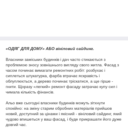
«ОДЯГ ДЛЯ ДОМУ» АБО вініловий сайдинг.
Власники заміських будинків і дач часто стикаються з
проблемою зносу зовнішнього вигляду свого житла. Фасад з
часом починає вимагати ремонтних робіт: розбухає і
сиплеться штукатурка, фарба втрачає яскравість і
облуплюється, а дерево починає тріскатися, а ще гірше -
гнити. Щоразу «легкий» ремонт фасаду затрачає купу сил і
чимала кількість фінансів.
Альо вже сьогодні власники будинків можуть зітхнути
спокійно: на зміну старим обробних матеріалів прийшов
новий, доступний за цінами і якісний - вініловий сайдинг, який
чудово впишеться у ваш фасад, і буде прикрашати його дуже
довгий час.