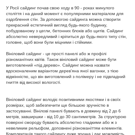
У Росії сайдинг почав свою ходу в 90 - роках минулого
століття і на даний момент є популярними матеріалом для
оздоблення стін. За допомогою сайдинга можна створити
прекрасний естетичний вигляд будь-якого будинку,
побудованому з цегли, бетонних блоків або щитів. Сайдинг
абсолютно невередливий і кріпиться до будь-якого типу стін,
головне, щоб вони були міцними і стійкими.
Вініловий сайдинг - це прості панелі або ж профілі
різноманітних квітів. Також вініловий сайдинг може бути
виготовлений «під дерево». Сайдинг можна назвати
вдосконаленим варіантом дерев'яна яної вагонки, з тією
відмінністю, що він виготовлений з полімеру і не підвладний
гниття від високої вологості.
Вініловий сайдинг володіє позитивними якостями і в своїх
розмірах, щоб забезпечити ще більшою зручністю в
застосуванні. Вінілові панелі бувають в довжину від 2 до 6
метрів, завширшки - від 10 до 30 сантиметрів. За структурою
поверхні смороду бувають абсолютно гладкими або ж з
невеликим рельєфом, доповнені різноманіттям елементів.
Комплектація такого сайдингу дуже зручна і дає можливість