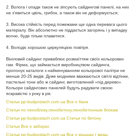
2. Волога і опади також не зіпсують сайдингові панелі, на них
не з'явиться цвіль, грибок, а також він не деформується;
3. Висока стійкість перед пожежами ще одна перевага цього
матеріалу. Він абсолютно не піддається загорянь і у випадку
вогню, буде тільки плавитися.
4. Володіє хорошою циркуляцією повітря.
Вініловий сайдинг приваблює розмаїттям своїх кольорових
гам. Фірма, що займається виробництвом сайдинга,
пропонує каталоги з найменуванням кольорової палітри не
менше 20-25 видів. Дуже модними вважаються світлі відтінки,
пастельні тони або ж сайдинг, виготовлений «під дерево».
Кольори сайдінгових панелей будуть радувати своєю
яскравістю з року в рік.
Статьи pp-budpostach.com.ua Все о бане
Статьи по пеноблоку,пенобетону,пенобетонным блокам
Статьи pp-budpostach.com.ua Статьи по бетону
Статьи Все о заборах
Статьи pp-budpostach.com.ua Все о крышах ( виды,