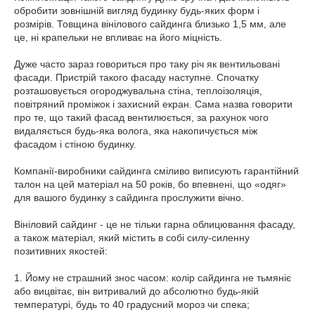
обробити зовнішній вигляд будинку будь-яких форм і
розмірів. Товщина вінілового сайдинга близько 1,5 мм, але
це, ні крапельки не впливає на його міцність.
Дуже часто зараз говориться про таку річ як вентильовані
фасади. Пристрій такого фасаду наступне. Спочатку
розташовується огороджувальна стіна, теплоізоляція,
повітряний проміжок і захисний екран. Сама назва говорити
про те, що такий фасад вентилюється, за рахунок чого
видаляється будь-яка волога, яка накопичується між
фасадом і стіною будинку.
Компанії-виробники сайдинга сміливо виписують гарантійний
талон на цей матеріал на 50 років, бо впевнені, що «одяг»
для вашого будинку з сайдинга прослужити вічно.
Вініловий сайдинг - це не тільки гарна облицювання фасаду,
а також матеріал, який містить в собі силу-силенну
позитивних якостей:
1. Йому не страшний знос часом: колір сайдинга не тьмяніє
або вицвітає, він витривалий до абсолютно будь-якій
температурі, будь то 40 градусний мороз чи спека;