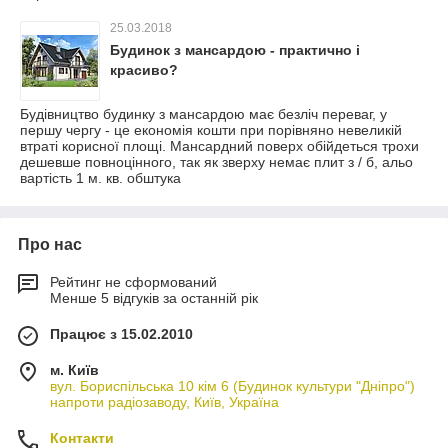
25.03.2018
Будинок з мансардою - практично і
красиво?
Будівництво будинку з мансардою має безліч переваг, у
першу чергу - це економія кошти при порівняно невеликій
втраті корисної площі. Мансардний поверх обійдеться трохи
дешевше повноцінного, так як зверху немає плит з / б, альо
вартість 1 м. кв. обштука
Про нас
Рейтинг не сформований
Менше 5 відгуків за останній рік
Працює з 15.02.2010
м. Київ
вул. Бориспільська 10 кім 6 (Будинок культури "Дніпро")
напроти радіозаводу, Київ, Україна
Контакти