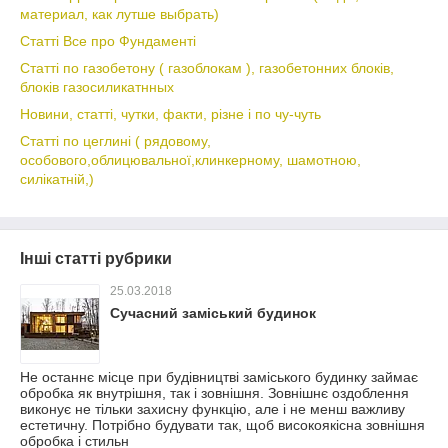
материал, как лутше выбрать)
Статті Все про Фундаменті
Статті по газобетону ( газоблокам ), газобетонних блоків,
блоків газосиликатнных
Новини, статті, чутки, факти, різне і по чу-чуть
Статті по цеглині ( рядовому,
особового,облицювальної,клинкерному, шамотною,
силікатній,)
Інші статті рубрики
25.03.2018
Сучасний заміський будинок
Не останнє місце при будівництві заміського будинку займає
обробка як внутрішня, так і зовнішня. Зовнішнє оздоблення
виконує не тільки захисну функцію, але і не менш важливу
естетичну. Потрібно будувати так, щоб високоякісна зовнішня
обробка і стильн