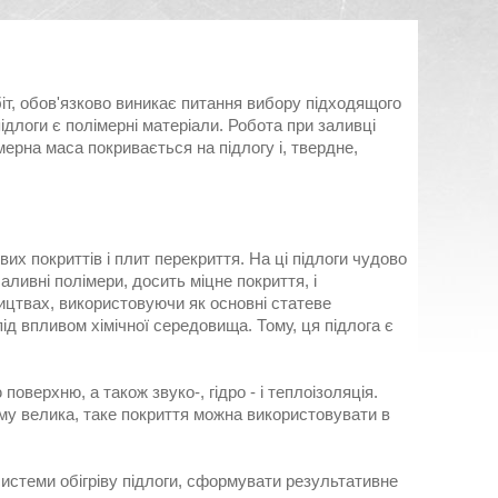
іт, обов'язково виникає питання вибору підходящого
длоги є полімерні матеріали. Робота при заливці
мерна маса покривається на підлогу і, твердне,
их покриттів і плит перекриття. На ці підлоги чудово
ливні полімери, досить міцне покриття, і
ицтвах, використовуючи як основні статеве
д впливом хімічної середовища. Тому, ця підлога є
оверхню, а також звуко-, гідро - і теплоізоляція.
му велика, таке покриття можна використовувати в
системи обігріву підлоги, сформувати результативне