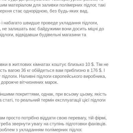
шим матеріалом для заливки полімерних підлог, такі
верхня стає однорідною, без будь-яких вад.
 і набагато швидше проведе укладання підлоги,
ги, не залишать вас байдужими вони досить міцні до
ідлоги, відвідавши будівельні магазини та
ивки в житлових кімнатах коштує близько 10 $. Тім не
сть вагою 36 кг обійдеться вам приблизно в 176 $. І
у підлоги. Наливні підлоги європейського виробника,
 дорожче вітчизняних марок.
іншими покриттями, однак, при всьому цьому, якість
статі, то реальний термін експлуатації цієї підлоги
 просто потрібно віддати свою перевагу, тій фірмі,
реба звернути увагу на ступінь підготовки фахівців.
роблем з укладанням полімерних підлог.