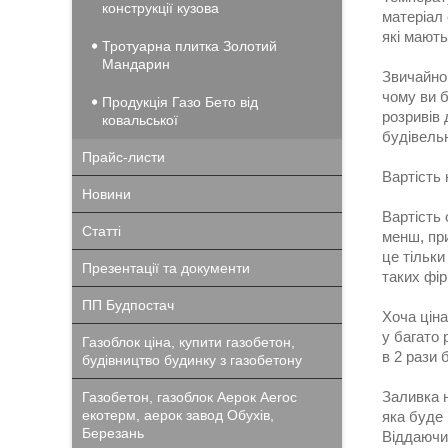
конструкції кузова
матеріал 
які мають
Тротуарна плитка Золотий
Мандарин
Звичайно
чому ви б
Продукція Газо Бето від
розривів 
ковальської
будівельн
Прайс-листи
Вартість 
Новини
Вартість 
Статті
менш, при
це тільки
Презентації та документи
таких фі
ПП Будпостач
Хоча ціна
у багато 
Газоблок ціна, купити газобетон,
в 2 рази 
будівництво будинку з газобетону
Заливка н
Газобетон, газоблок Аерок Aeroc
екотерм, аерок завод Обухів,
яка буде 
Березань
Віддаючи