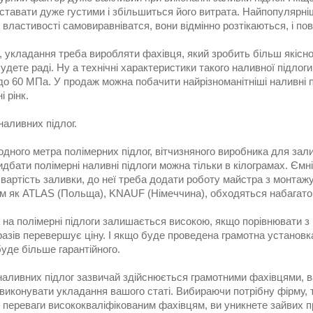
ставати дуже густими і збільшиться його витрата. Найпопулярні
 властивості самовиравніватся, вони відмінно розтікаються, і по
, укладання треба виробляти фахівця, який зробить більш якісно
удете раді. Ну а технічні характеристики такого наливної підло
до 60 МПа. У продаж можна побачити найрізноманітніші наливні п
і рінк.
наливних підлог.
одного метра полімерних підлог, вітчизняного виробника для зал
дбати полімерні наливні підлоги можна тільки в кілограмах. Ємні
 вартість заливки, до неї треба додати роботу майстра з монтаж
рм як ATLAS (Польща), KNAUF (Німеччина), обходяться набагато
 на полімерні підлоги залишається високою, якщо порівнювати з 
разів перевершує ціну. І якщо буде проведена грамотна установка 
буде більше гарантійного.
аливних підлог зазвичай здійснюється грамотними фахівцями, вам
виконувати укладання вашого статі. Вибираючи потрібну фірму, т
 переваги висококваліфікованим фахівцям, ви уникнете зайвих п