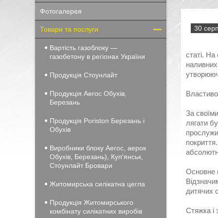
Фотогалерея
30 серп
Товари та послуги
Вартість газоблоку —
статі. На
газобетону в регіонах України
наливних 
утворюючи
Продукція Стоунлайт
Продукція Aeroc Обухів,
Властивос
Березань
За своїми
Продукція Poriston Березань і
лягати бу
Обухів
прослужи
покриття.
Виробники блоку Aeroc, аерок
абсолютн
Обухів, Березань), Куп'янськ,
Стоунлайт Бровари
Основне п
Відзначим
Житомирська силікатна цегла
дитячих с
Продукція Житомирського
Стяжка і 
комбінату силікатних виробів