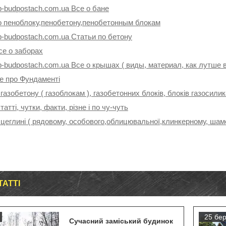
p-budpostach.com.ua Все о бане
о пеноблоку,пенобетону,пенобетонным блокам
p-budpostach.com.ua Статьи по бетону
се о заборах
p-budpostach.com.ua Все о крышах ( виды, материал, как лутше 
се про Фундаменті
 газобетону ( газоблокам ), газобетонних блоків, блоків газосили
татті, чутки, факти, різне і по чу-чуть
 цеглині ( рядовому, особового,облицювальної,клинкерному, шамо
ТАТТІ
25 бер
Сучасний заміський будинок