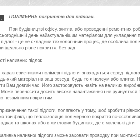
ПОЛІМЕРНЕ покриттів для підлоги.
.
При будівництві офісу, житла, або проведенні ремонтних роб
 сьогоднішній день найактуальнішим матеріалом для укладання пі
підлог - це не складний технологічний процес, де особлива полі
 ідеально рівне покриття, без вад.
ті наливних підлог.
 характеристиками полімерні підлоги, знаходяться серед підлогов
дь-який матеріал на ваш розсуд, будь то лінолеум або плитка. На
ти Вам довгий час. Його застосовують навіть на великих виробн
 Може переносити досить високе навантаження і не руйнується пі
о незамінним покриттям.
ризначення такої підлоги, полягають у тому, щоб зробити рівною п
о той факт, що теплоізоляція полімерного покриття по-особливо
адках та школах або в житлових будинках, де є маленькі діти.
заливка наливної підлоги зможе заховати проводку при монтажі 