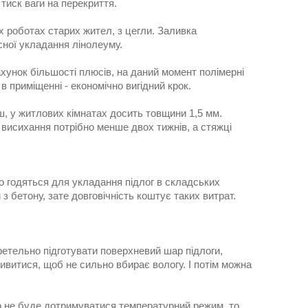
тиск ваги на перекриття.
х роботах старих жител, з цегли. Заливка
сної укладання лінолеуму.
ахунок більшості плюсів, на даний момент полімерні
 в приміщенні - економічно вигідний крок.
ш, у житлових кімнатах досить товщини 1,5 мм.
висихання потрібно менше двох тижнів, а стяжці
во годяться для укладання підлог в складських
з бетону, зате довговічність коштує таких витрат.
ретельно підготувати поверхневий шар підлоги,
дивитися, щоб не сильно вбирає вологу. І потім можна
о не буде дотримуватися температурний режим, то