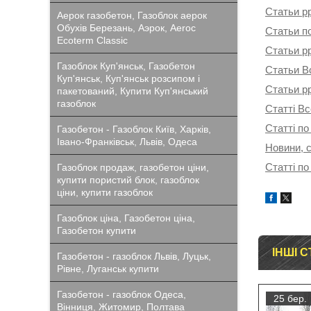
Статьи p
Аерок газобетон, Газоблок аерок
Обухів Березань, Аэрок, Aeroc
Статьи п
Ecoterm Classic
Статьи p
Газоблок Куп'янськ, Газобетон
Статьи В
Куп'янськ, Куп'янськ розсипом і
Статьи p
пакетований, Купити Куп'янський
газоблок
Статті В
Статті по
Газобетон - Газоблок Київ, Харків,
Івано-Франківськ, Львів, Одеса
Новини, с
Статті по
Газоблок продаж, газобетон ціни,
купити пористий блок, газоблок
ціни, купити газоблок
Газоблок ціна, Газобетон ціна,
Газобетон купити
ІНШІ С
Газобетон - газоблок Львів, Луцьк,
Рівне, Луганськ купити
Газобетон - газоблок Одеса,
25 бер.
Вінниця, Житомир, Полтава