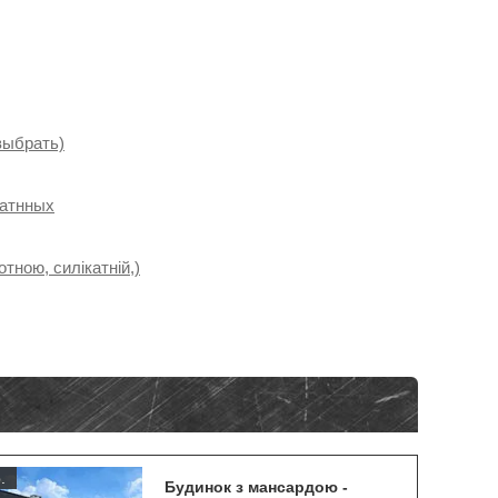
выбрать)
катнных
тною, силікатній,)
.
Будинок з мансардою -