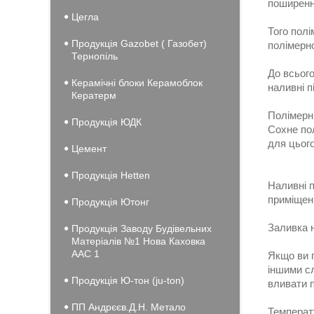
поширення
Цегла
Того полі
Продукція Gazobet ( Газобет)
полімерно
Тернопіль
До всього
Керамічні блоки Керамоблок
наливні п
Кератерм
Полімерні
Продукція ЮДК
Сохне по
для цього
Цемент
Продукція Hеtten
Наливні п
приміщенн
Продукція Ютонг
Заливка н
Продукція Заводу Будівельних
Матеріалів №1 Нова Каховка
ААС 1
Якщо ви 
іншими сл
Продукція Ю-тон (ju-ton)
вливати п
ПП Андрєєв.Д.Н. Метало
Температ