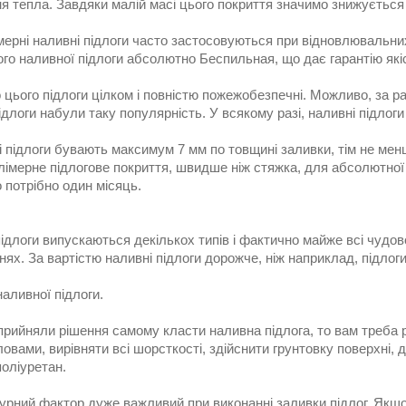
 тепла. Завдяки малій масі цього покриття значимо знижується 
мерні наливні підлоги часто застосовуються при відновлювальни
го наливної підлоги абсолютно Беспильная, що дає гарантію які
 цього підлоги цілком і повністю пожежобезпечні. Можливо, за р
ідлоги набули таку популярність. У всякому разі, наливні підлоги
 підлоги бувають максимум 7 мм по товщині заливки, тім не мен
лімерне підлогове покриття, швидше ніж стяжка, для абсолютної 
 потрібно один місяць.
ідлоги випускаються декількох типів і фактично майже всі чудо
ях. За вартістю наливні підлоги дорожче, ніж наприклад, підлоги 
аливної підлоги.
прийняли рішення самому класти наливна підлога, то вам треба 
овами, вирівняти всі шорсткості, здійснити грунтовку поверхні, 
оліуретан.
урний фактор дуже важливий при виконанні заливки підлог. Якщ