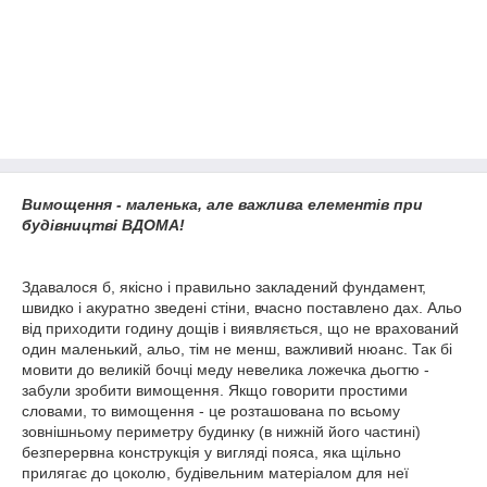
Вимощення - маленька, але важлива елементів при
будівництві ВДОМА!
Здавалося б, якісно і правильно закладений фундамент,
швидко і акуратно зведені стіни, вчасно поставлено дах. Альо
від приходити годину дощів і виявляється, що не врахований
один маленький, альо, тім не менш, важливий нюанс. Так бі
мовити до великій бочці меду невелика ложечка дьогтю -
забули зробити вимощення. Якщо говорити простими
словами, то вимощення - це розташована по всьому
зовнішньому периметру будинку (в нижній його частині)
безперервна конструкція у вигляді пояса, яка щільно
прилягає до цоколю, будівельним матеріалом для неї