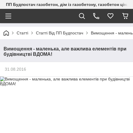
ПП Будпостач газобетон, дім із газобетону, газобетон ціна, 
Статті
Статті Від ПП Будпостач
Вимощення - маленьк
Вимощення - маленька, але важлива елементів при
будівництві ВДОМА!
31.08.2016