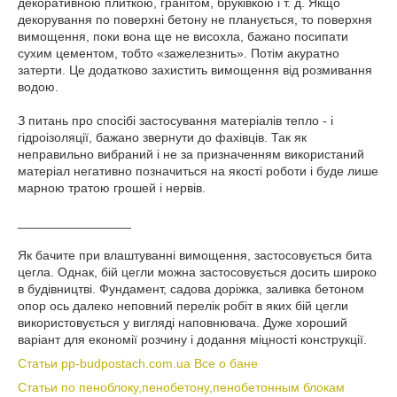
декоративною плиткою, гранітом, бруківкою і т. д. Якщо
декорування по поверхні бетону не планується, то поверхня
вимощення, поки вона ще не висохла, бажано посипати
сухим цементом, тобто «зажелезнить». Потім акуратно
затерти. Це додатково захистить вимощення від розмивання
водою.
З питань про спосібі застосування матеріалів тепло - і
гідроізоляції, бажано звернути до фахівців. Так як
неправильно вибраний і не за призначенням використаний
матеріал негативно позначиться на якості роботи і буде лише
марною тратою грошей і нервів.
________________
Як бачите при влаштуванні вимощення, застосовується бита
цегла. Однак, бій цегли можна застосовується досить широко
в будівництві. Фундамент, садова доріжка, заливка бетоном
опор ось далеко неповний перелік робіт в яких бій цегли
використовується у вигляді наповнювача. Дуже хороший
варіант для економії розчину і додання міцності конструкції.
Статьи pp-budpostach.com.ua Все о бане
Статьи по пеноблоку,пенобетону,пенобетонным блокам