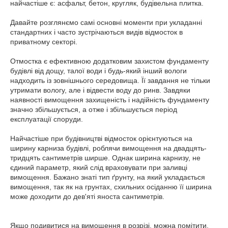
найчастіше є: асфальт, бетон, кругляк, будівельна плитка.
Давайте розглянємо самі основні моменти при укладанні
стандартних і часто зустрічаються видів відмосток в
приватному секторі.
Отмостка є ефективною додатковим захистом фундаменту
будівлі від дощу, талої води і будь-який інший вологи
надходить із зовнішнього середовища. Її завдання не тільки
утримати вологу, але і відвести воду до ринв. Завдяки
наявності вимощення захищеність і надійність фундаменту
значно збільшується, а отже і збільшується період
експлуатації споруди.
Найчастіше при будівництві відмосток орієнтуються на
ширину карниза будівлі, роблячи вимощення на двадцять-
тридцять сантиметрів ширше. Однак ширина карнизу, не
єдиний параметр, який слід враховувати при заливці
вимощення. Бажано знаті тип ґрунту, на який укладається
вимощення, так як на грунтах, схильних осіданню її ширина
може доходити до дев'яті яноста сантиметрів.
Якщо подивитися на вимощення в розрізі, можна помітити,