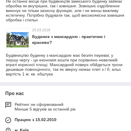
Не останнє місце при будівництві заміського будинку займає
обробка як внутрішня, так і зовнішня. Зовнішнє оздоблення
виконує не тільки захисну функцію, але і не менш важливу
естетичну. Потрібно будувати так, щоб високоякісна зовнішня
обробка і стильн
25.03.2018
Будинок з мансардою - практично і
красиво?
Будівництво будинку з мансардою має безліч переваг, у
першу чергу - це економія кошти при порівняно невеликій
втраті корисної площі. Мансардний поверх обійдеться трохи
дешевше повноцінного, так як зверху немає плит з / б, альо
вартість 1 м. кв. обштука
Про нас
Рейтинг не сформований
Менше 5 відгуків за останній рік
Працює з 15.02.2010
м. Київ