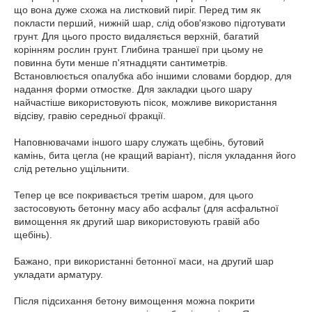
що вона дуже схожа на листковий пиріг. Перед тим як
покласти перший, нижній шар, слід обов'язково підготувати
грунт. Для цього просто видаляється верхній, багатий
корінням рослин грунт. Глибина траншеї при цьому не
повинна бути менше п'ятнадцяти сантиметрів.
Встановлюється опалубка або іншими словами бордюр, для
надання форми отмостке. Для закладки цього шару
найчастіше використовують пісок, можливе використання
відсіву, гравію середньої фракції.
Наповнювачами іншого шару служать щебінь, бутовий
камінь, бита цегла (не кращий варіант), після укладання його
слід ретельно ущільнити.
Тепер це все покривається третім шаром, для цього
застосовують бетонну масу або асфальт (для асфальтної
вимощення як другий шар використовують гравій або
щебінь).
Бажано, при використанні бетонної маси, на другий шар
укладати арматуру.
Після підсихання бетону вимощення можна покрити