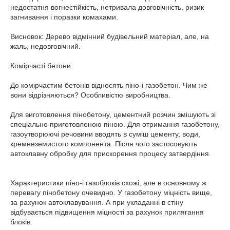
недостатня вогнестійкість, нетривала довговічність, ризик
загнивання і поразки комахами.
Висновок: Дерево відмінний будівельний матеріал, але, на
жаль, недовговічний.
Комірчасті бетони.
До комірчастим бетонів відносять піно-і газобетон. Чим же
вони відрізняються? Особливістю виробництва.
Для виготовлення пінобетону, цементний розчин змішують зі
спеціально приготовленою піною. Для отримання газобетону,
газоутворюючі речовини вводять в суміш цементу, води,
кремнеземистого компонента. Після чого застосовують
автоклавну обробку для прискорення процесу затвердіння.
Характеристики піно-і газоблоків схожі, але в основному ж
перевагу пінобетону очевидно. У газобетону міцність вище,
за рахунок автоклавування. А при укладанні в стіну
відбувається підвищення міцності за рахунок прилягання
блоків.