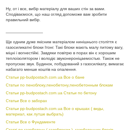
Ну, от і все, вибір матеріалу для ваших стін за вами.
Сподіваємося, що наш огляд допоможе вам зробити
правильний вибір.
________________
Ще одним дуже якісним матеріалом нинішнього століття є
газосиликатні блоки Ітонг. Такі блоки мають малу питому вагу,
міцні і вогнестійкі. Завдяки повітрю в порах він є хорошим
теплоізолятором і володіє звуконероніцаемостью. Також не
пропускає звук. Будинок, побудований з газосилікату, вимагає
набагато менше коштів на опалення.
Статьи pp-budpostach.com.ua Все о бане
Статьи по пеноблоку,пенобетону,пенобетонным блокам
Статьи pp-budpostach.com.ua Статьи по бетону
Статьи Все о заборах
Статьи pp-budpostach.com.ua Все о крышах ( виды,
материал, как лутше выбрать)
Статьи Все о Фундаменте
Статті по газобетону ( газоблокам ), газобетонних блоків,