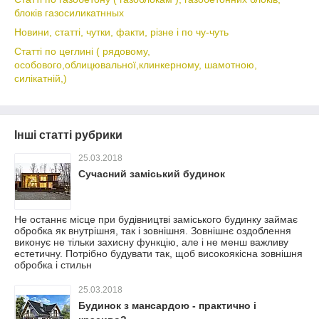
блоків газосиликатнных
Новини, статті, чутки, факти, різне і по чу-чуть
Статті по цеглині ( рядовому,
особового,облицювальної,клинкерному, шамотною,
силікатній,)
Інші статті рубрики
25.03.2018
Сучасний заміський будинок
Не останнє місце при будівництві заміського будинку займає
обробка як внутрішня, так і зовнішня. Зовнішнє оздоблення
виконує не тільки захисну функцію, але і не менш важливу
естетичну. Потрібно будувати так, щоб високоякісна зовнішня
обробка і стильн
25.03.2018
Будинок з мансардою - практично і