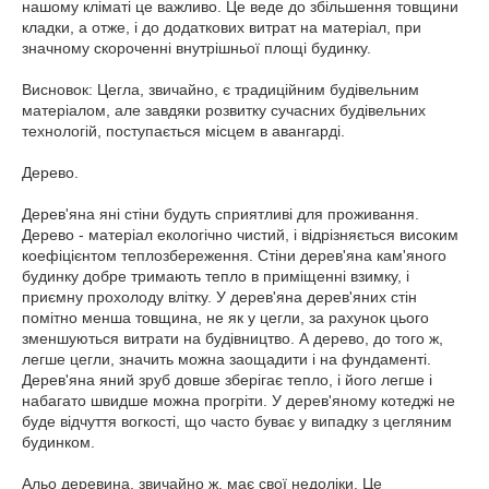
нашому кліматі це важливо. Це веде до збільшення товщини
кладки, а отже, і до додаткових витрат на матеріал, при
значному скороченні внутрішньої площі будинку.
Висновок: Цегла, звичайно, є традиційним будівельним
матеріалом, але завдяки розвитку сучасних будівельних
технологій, поступається місцем в авангарді.
Дерево.
Дерев'яна яні стіни будуть сприятливі для проживання.
Дерево - матеріал екологічно чистий, і відрізняється високим
коефіцієнтом теплозбереження. Стіни дерев'яна кам'яного
будинку добре тримають тепло в приміщенні взимку, і
приємну прохолоду влітку. У дерев'яна дерев'яних стін
помітно менша товщина, не як у цегли, за рахунок цього
зменшуються витрати на будівництво. А дерево, до того ж,
легше цегли, значить можна заощадити і на фундаменті.
Дерев'яна яний зруб довше зберігає тепло, і його легше і
набагато швидше можна прогріти. У дерев'яному котеджі не
буде відчуття вогкості, що часто буває у випадку з цегляним
будинком.
Альо деревина, звичайно ж, має свої недоліки. Це