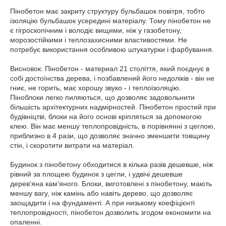
Пінобетон має закриту структуру бульбашок повітря, тобто
ізоляцію бульбашок усередині матеріалу. Тому пінобетон не
є гігроскопічним і володіє вищими, ніж у газобетону,
морозостійкими і теплозахисними властивостями. Не
потребує використання особливою штукатурки і фарбування.
Висновок: Пінобетон - материал 21 століття, який поєднує в
собі достоїнства дерева, і позбавлений його недоліків - він не
гниє, не горить, має хорошу звуко - і теплоізоляцію.
Піноблоки легко пиляються, що дозволяє задовольнити
більшість архітектурних надмірностей. Пінобетон простий при
будівніцтві, блоки на його основі кріпляться за допомогою
клею. Він має меншу теплопровідність, в порівнянні з цеглою,
приблизно в 4 рази, що дозволяє значно зменшити товщину
стін, і скоротити витрати на матеріал.
Будинок з пінобетону обходитися в кілька разів дешевше, ніж
рівний за площею будинок з цегли, і удвічі дешевше
дерев'яна кам'яного. Блоки, виготовлені з пінобетону, мають
меншу вагу, ніж камінь або навіть дерево, що дозволяє
заощадити і на фундаменті. А при низькому коефіцієнті
теплопровідності, пінобетон дозволить згодом економити на
опаленні.