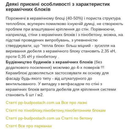
Деякі приємні особливості з характеристик
керамічних блоків
Порожнечі в керамічному блоці (40-50%) і пориста структура
теплоблок, всупереч помилково існуючій думці, не створюють
проблем при влаштуванні кріплення до стін. Порівнюючи,
наприклад, стіни з керамічних блоків і з пінобетону, можна, на
підставі проведених випробувань, з упевненістю
стверджувати, що "тепла блок« більш міцний - зусилля на
виривання дюбеля з керамічного блоку становить 2,35 кН,
проти 0,35 кН у пінобетону .
Будівництво будинків з керамічних блоків
(без
додаткового посилення) можливо до 4-х поверхів !!!
Керамблокі дозволяється застосовувати як основу для
фасаду будь-якого типу - від штукатурного до
вентильованого. У випадку з ветфасадом по стіні з
керамічних блоків витрата дюбелів для кріплення системи
становить 6 шт / м2.
Статті pp-budpostach.com.ua Все про лазні
Статті по пїноблоку,пінобетону,пінобетонним блокам
Статті pp-budpostach.com.ua Статті по бетону
Статті Все про парканах