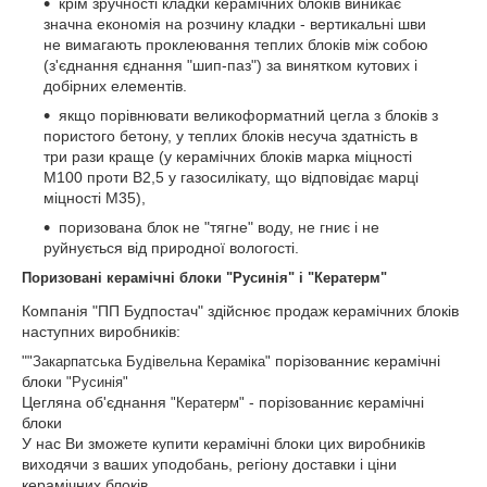
крім зручності кладки керамічних блоків виникає
значна економія на розчину кладки - вертикальні шви
не вимагають проклеювання теплих блоків між собою
(з'єднання єднання "шип-паз") за винятком кутових і
добірних елементів.
якщо порівнювати великоформатний цегла з блоків з
пористого бетону, у теплих блоків несуча здатність в
три рази краще (у керамічних блоків марка міцності
М100 проти В2,5 у газосилікату, що відповідає марці
міцності М35),
поризована блок не "тягне" воду, не гниє і не
руйнується від природної вологості.
Поризовані керамічні блоки
"Русинія" і
"Кератерм"
Компанія "ПП Будпостач" здійснює продаж керамічних блоків
наступних виробників:
"
порізованниє керамічні
"Закарпатська Будівельна Кераміка"
блоки
"Русинія"
Цегляна об'єднання
- порізованниє керамічні
"Кератерм"
блоки
У нас Ви зможете купити керамічні блоки цих виробників
виходячи з ваших уподобань, регіону доставки і ціни
керамічних блоків