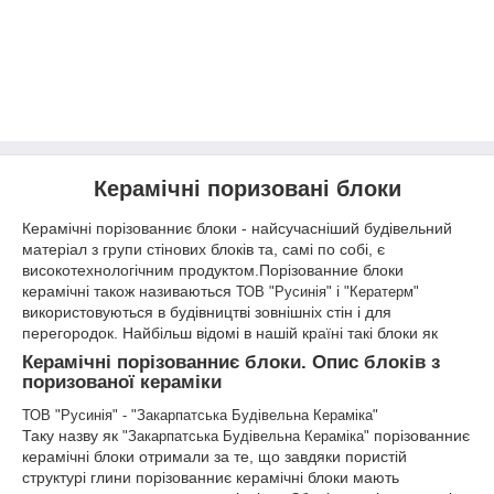
Керамічні поризовані блоки
Керамічні порізованниє блоки - найсучасніший будівельний
матеріал з групи стінових блоків та, самі по собі, є
високотехнологічним продуктом.Порізованние блоки
керамічні також називаються
і
ТОВ "Русинія"
"Кератерм"
використовуються в будівництві зовнішніх стін і для
перегородок. Найбільш відомі в нашій країні такі блоки як
Керамічні порізованниє блоки. Опис блоків з
поризованої кераміки
ТОВ "Русинія" - "Закарпатська Будівельна Кераміка"
Таку назву як
порізованниє
"Закарпатська Будівельна Кераміка"
керамічні блоки отримали за те, що завдяки пористій
структурі глини порізованниє керамічні блоки мають