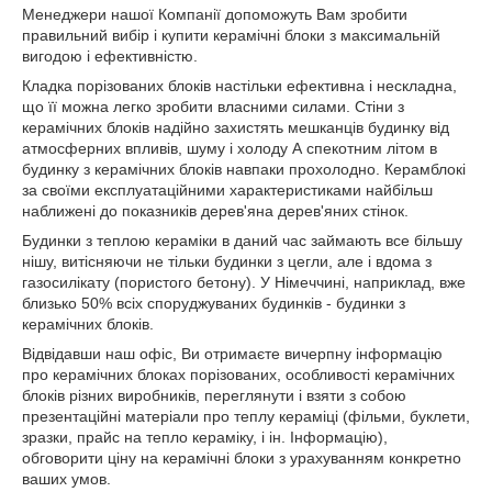
Менеджери нашої Компанії допоможуть Вам зробити
правильний вибір і купити керамічні блоки з максимальній
вигодою і ефективністю.
Кладка порізованих блоків настільки ефективна і нескладна,
що її можна легко зробити власними силами. Стіни з
керамічних блоків надійно захистять мешканців будинку від
атмосферних впливів, шуму і холоду А спекотним літом в
будинку з керамічних блоків навпаки прохолодно. Керамблокі
за своїми експлуатаційними характеристиками найбільш
наближені до показників дерев'яна дерев'яних стінок.
Будинки з теплою кераміки в даний час займають все більшу
нішу, витісняючи не тільки будинки з цегли, але і вдома з
газосилікату (пористого бетону). У Німеччині, наприклад, вже
близько 50% всіх споруджуваних будинків - будинки з
керамічних блоків.
Відвідавши наш офіс, Ви отримаєте вичерпну інформацію
про керамічних блоках порізованих, особливості керамічних
блоків різних виробників, переглянути і взяти з собою
презентаційні матеріали про теплу кераміці (фільми, буклети,
зразки, прайс на тепло кераміку, і ін. Інформацію),
обговорити ціну на керамічні блоки з урахуванням конкретно
ваших умов.