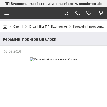
ПП Будпостач газобетон, дім із газобетону, газобетон ціна, 
Статті
Статті Від ПП Будпостач
Керамічні поризовані
Керамічні поризовані блоки
03.09.2016