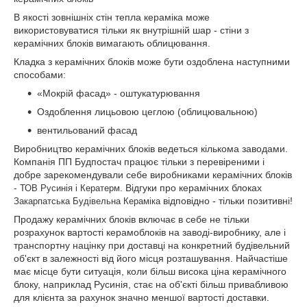
В якості зовнішніх стін тепла кераміка може
використовуватися тільки як внутрішній шар - стіни з
керамічних блоків вимагають облицювання.
Кладка з керамічних блоків може бути оздоблена наступними
способами:
«Мокрій фасад» - оштукатурювання
Оздоблення лицьовою цеглою (облицювальною)
вентильований фасад
Виробництво керамічних блоків ведеться кількома заводами.
Компанія ПП Будпостач працює тільки з перевіреними і
добре зарекомендували себе виробниками керамічних блоків
-
. Відгуки про керамічних блоках
ТОВ Русинія
і
Кератерм
відповідно - тільки позитивні!
Закарпатська Будівельна Кераміка
Продажу керамічних блоків включає в себе не тільки
розрахунок вартості керамоблоків на заводі-виробнику, але і
транспортну націнку при доставці на конкретний будівельний
об'єкт в залежності від його місця розташування. Найчастіше
має місце бути ситуація, коли більш висока ціна керамічного
блоку, наприклад Русинія, стає на об'єкті більш привабливою
для клієнта за рахунок значно меншої вартості доставки.