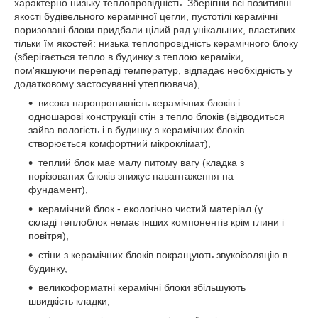
характерно низьку теплопровідність. Зберігши всі позитивні
якості будівельного керамічної цегли, пустотілі керамічні
поризовані блоки придбали цілий ряд унікальних, властивих
тільки їм якостей: низька теплопровідність керамічного блоку
(зберігається тепло в будинку з теплою кераміки,
пом'якшуючи перепаді температур, відпадає необхідність у
додатковому застосуванні утеплювача),
висока паропроникність керамічних блоків і
одношарові конструкції стін з тепло блоків (відводиться
зайва вологість і в будинку з керамічних блоків
створюється комфортний мікроклімат),
теплий блок має малу питому вагу (кладка з
порізованих блоків знижує навантаження на
фундамент),
керамічний блок - екологічно чистий матеріал (у
складі теплоблок немає інших компонентів крім глини і
повітря),
стіни з керамічних блоків покращують звукоізоляцію в
будинку,
великоформатні керамічні блоки збільшують
швидкість кладки,