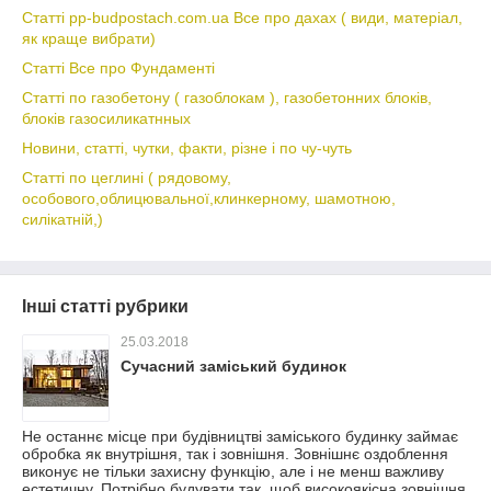
Статті pp-budpostach.com.ua Все про дахах ( види, матеріал,
як краще вибрати)
Статті Все про Фундаменті
Статті по газобетону ( газоблокам ), газобетонних блоків,
блоків газосиликатнных
Новини, статті, чутки, факти, різне і по чу-чуть
Статті по цеглині ( рядовому,
особового,облицювальної,клинкерному, шамотною,
силікатній,)
Інші статті рубрики
25.03.2018
Сучасний заміський будинок
Не останнє місце при будівництві заміського будинку займає
обробка як внутрішня, так і зовнішня. Зовнішнє оздоблення
виконує не тільки захисну функцію, але і не менш важливу
естетичну. Потрібно будувати так, щоб високоякісна зовнішня