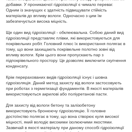
добавки. У проникаючої гідроізоляції є чимало переваг.
Одним із значущих є здатність підвищувати стійкість
матеріалів до впливу вологи. Одночасно з цим їм
забезпечується висока міцність.
Ще один вид гідроізоляції - обклеювальна. Собою даний вид
гідроізоляції представляє плівки, які використовуються для
покрівельних робіт. Головний плюс їх використання полягає в
тому, що вони захищають покрівельне полотно зовні від
впливу вологи. Крім цього вони пропускають пар з
підпокрівельного простору. Це дозволяє виключити скупчення
конденсату.
Крім перерахованих видів гідроізоляції існує і шовна
гідроізоляція. Даний метод захисту від вологи застосовують
при роботах з герметизації фундаментів. В якості матеріалів
використовуються акрилові або поліуретанові пасти.
Для захисту від вологи бетону та залізобетону
використовують бронюючу гідроізоляцію. Її головне
достоїнство полягає в тому, що вона створює куля високої
міцності, який володіє високими ізолюючими якостями.
Зазвичай в якості матеріалу при даному способі гідроізоляції