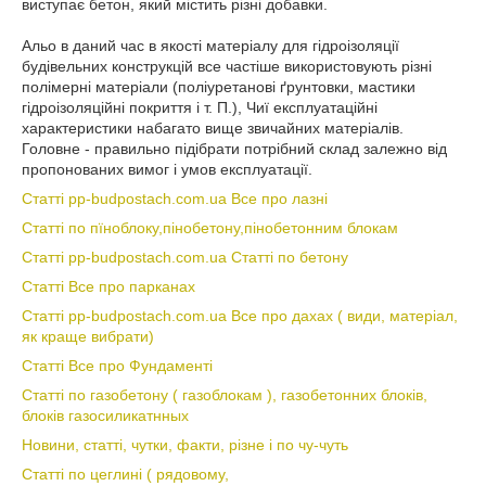
виступає бетон, який містить різні добавки.
Альо в даний час в якості матеріалу для гідроізоляції
будівельних конструкцій все частіше використовують різні
полімерні матеріали (поліуретанові ґрунтовки, мастики
гідроізоляційні покриття і т. П.), Чиї експлуатаційні
характеристики набагато вище звичайних матеріалів.
Головне - правильно підібрати потрібний склад залежно від
пропонованих вимог і умов експлуатації.
Статті pp-budpostach.com.ua Все про лазні
Статті по пїноблоку,пінобетону,пінобетонним блокам
Статті pp-budpostach.com.ua Статті по бетону
Статті Все про парканах
Статті pp-budpostach.com.ua Все про дахах ( види, матеріал,
як краще вибрати)
Статті Все про Фундаменті
Статті по газобетону ( газоблокам ), газобетонних блоків,
блоків газосиликатнных
Новини, статті, чутки, факти, різне і по чу-чуть
Статті по цеглині ( рядовому,