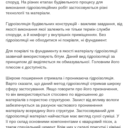
споруд. На різних етапах будівельного процесу для
виконання гідроізоляційних робіт застосовуються різні
технології та матеріали.
Гідроізоляція будівельних конструкцій - важливе завдання, від
якості виконання якої залежить не тільки термін служби
споруди, а й комфорт у внутрішніх приміщеннях. Без
гідроізоляції не обходитися ні покрівля, ні фундамент.
Для покрівлі та фундаменту в якості матеріалу гідроізоляції
зазвичай використовують бітум. Даний вид гідроізоляції за
принципом дії виділяється як обмазувальної. Головним його
плюсом є доступність.
Широке поширення отримала і проникаюча гідроізоляція.
Варто сказати, що даний метод гідроізоляції отримав широку
сферу застосування. Якщо говорити про його призначення,
то він використовується стосовно по відношенню до
матеріалів з пористою структурою. Захист від впливу вологи
забезпечується за рахунок часткового проникнення
матеріалу всередину його структури. Застосовуваний для
гідроізоляції матеріал найчастіше має вигляд сухої суміші. У
її про склад основними компонентами є кварцовий пісок, а
також спеціальний цемент. Крім них у складі присутні і хімічні