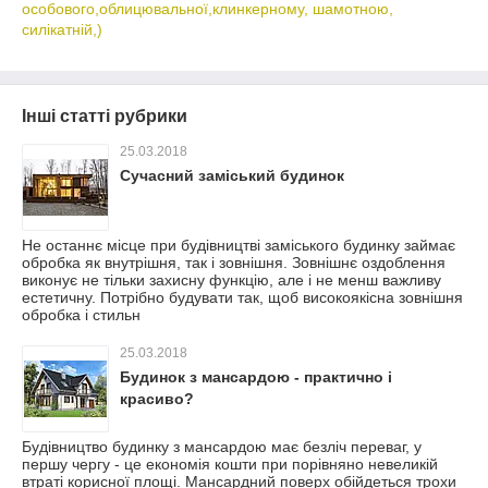
особового,облицювальної,клинкерному, шамотною,
силікатній,)
Інші статті рубрики
25.03.2018
Сучасний заміський будинок
Не останнє місце при будівництві заміського будинку займає
обробка як внутрішня, так і зовнішня. Зовнішнє оздоблення
виконує не тільки захисну функцію, але і не менш важливу
естетичну. Потрібно будувати так, щоб високоякісна зовнішня
обробка і стильн
25.03.2018
Будинок з мансардою - практично і
красиво?
Будівництво будинку з мансардою має безліч переваг, у
першу чергу - це економія кошти при порівняно невеликій
втраті корисної площі. Мансардний поверх обійдеться трохи