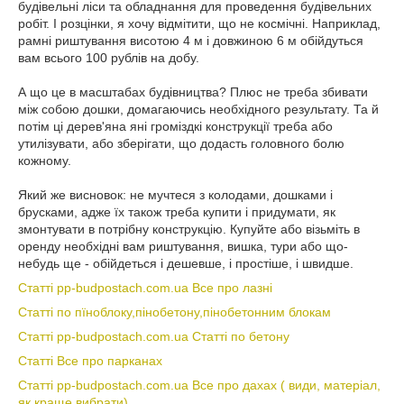
будівельні ліси та обладнання для проведення будівельних
робіт. І розцінки, я хочу відмітити, що не космічні. Наприклад,
рамні риштування висотою 4 м і довжиною 6 м обійдуться
вам всього 100 рублів на добу.
А що це в масштабах будівництва? Плюс не треба збивати
між собою дошки, домагаючись необхідного результату. Та й
потім ці дерев'яна яні громіздкі конструкції треба або
утилізувати, або зберігати, що додасть головного болю
кожному.
Який же висновок: не мучтеся з колодами, дошками і
брусками, адже їх також треба купити і придумати, як
змонтувати в потрібну конструкцію. Купуйте або візьміть в
оренду необхідні вам риштування, вишка, тури або що-
небудь ще - обійдеться і дешевше, і простіше, і швидше.
Статті pp-budpostach.com.ua Все про лазні
Статті по пїноблоку,пінобетону,пінобетонним блокам
Статті pp-budpostach.com.ua Статті по бетону
Статті Все про парканах
Статті pp-budpostach.com.ua Все про дахах ( види, матеріал,
як краще вибрати)