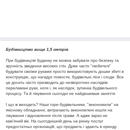
Будівництво вище 1,5 метрів
При будівництві будинку не можна забувати про безпеку та
зручність зведення високих стін. Дуже часто "любителі"
будувати своїми руками просто використовують дошки збиті в
конструкцію, що нагадує помости, будівельні ліси і сходи. Все
це досить часто призводить до незворотних наслідків:
переламані руки, ноги і, як наслідок, зупинка будівельного
процесу. Та й лікування сьогодні не найдешевше заняття.
І що ж виходить? Наші горе-будівельники, "зекономили" на
якісному обладнанні, витрачають зекономлені кошти на
лікування і відновлення після травм. А адже зараз не
кам'яний вік. На сьогоднішній день на ринку послуг
предостатньо організацій, що продають і здають в оренду