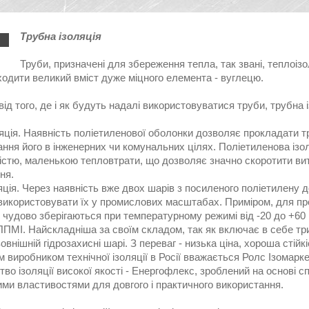
Трубна ізоляція
Труби, призначені для збереження тепла, так звані, теплоізол
ходити великий вміст дуже міцного елемента - вуглецю.
ід того, де і як будуть надалі використовуватися труби, трубна і
яція. Наявність поліетиленової оболонки дозволяє прокладати т
ння його в інженерних чи комунальних цілях. Поліетиленова ізол
ністю, маленькою тепловтрати, що дозволяє значно скоротити в
ня.
яція. Через наявність вже двох шарів з посиленого поліетилену
використовувати їх у промислових масштабах. Приміром, для про
 чудово зберігаються при температурному режимі від -20 до +60
ППМІ. Найскладніша за своїм складом, так як включає в себе три 
 зовнішній гідрозахисні шарі. З переваг - низька ціна, хороша стій
 виробником технічної ізоляції в Росії вважається Ролс Ізомарке
во ізоляції високої якості - Енергофлекс, зроблений на основі с
ими властивостями для довгого і практичного використання.