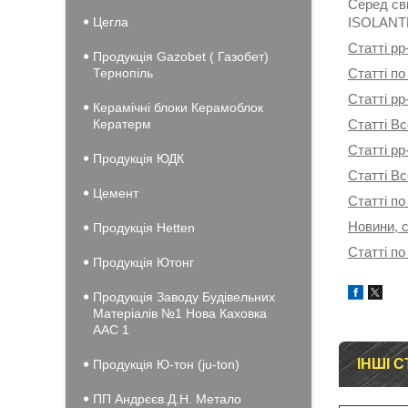
Серед сві
Цегла
ISOLANTE 
Статті pp
Продукція Gazobet ( Газобет)
Тернопіль
Статті по
Статті pp
Керамічні блоки Керамоблок
Кератерм
Статті Вс
Статті pp
Продукція ЮДК
Статті В
Цемент
Статті по
Новини, с
Продукція Hеtten
Статті по
Продукція Ютонг
Продукція Заводу Будівельних
Матеріалів №1 Нова Каховка
ААС 1
ІНШІ С
Продукція Ю-тон (ju-ton)
ПП Андрєєв.Д.Н. Метало