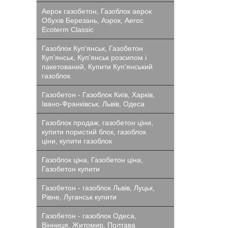
Аерок газобетон, Газоблок аерок
Обухів Березань, Аэрок, Aeroc
Ecoterm Classic
Газоблок Куп'янськ, Газобетон
Куп'янськ, Куп'янськ розсипом і
пакетований, Купити Куп'янський
газоблок
Газобетон - Газоблок Київ, Харків,
Івано-Франківськ, Львів, Одеса
Газоблок продаж, газобетон ціни,
купити пористий блок, газоблок
ціни, купити газоблок
Газоблок ціна, Газобетон ціна,
Газобетон купити
Газобетон - газоблок Львів, Луцьк,
Рівне, Луганськ купити
Газобетон - газоблок Одеса,
Вінниця, Житомир, Полтава