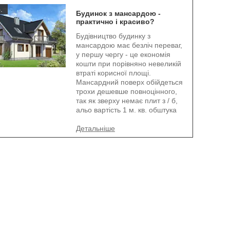
.
Будинок з мансардою -
практично і красиво?
Будівництво будинку з
мансардою має безліч переваг,
у першу чергу - це економія
кошти при порівняно невеликій
втраті корисної площі.
Мансардний поверх обійдеться
трохи дешевше повноцінного,
так як зверху немає плит з / б,
альо вартість 1 м. кв. обштука