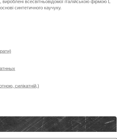
, вироблені всесвітньовідомої італійською фірмою L
основі синтетичного каучуку.
брати)
катнных
тною, силікатній,)