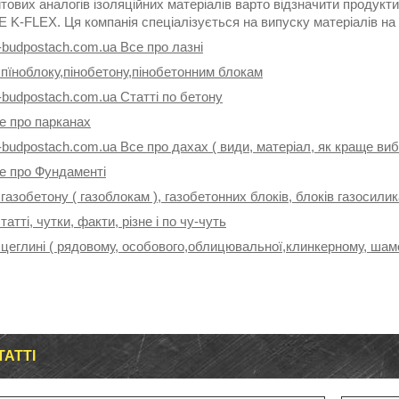
тових аналогів ізоляційних матеріалів варто відзначити продукти
K-FLEX. Ця компанія спеціалізується на випуску матеріалів на 
-budpostach.com.ua Все про лазні
 пїноблоку,пінобетону,пінобетонним блокам
-budpostach.com.ua Статті по бетону
е про парканах
-budpostach.com.ua Все про дахах ( види, матеріал, як краще ви
се про Фундаменті
 газобетону ( газоблокам ), газобетонних блоків, блоків газосили
татті, чутки, факти, різне і по чу-чуть
 цеглині ( рядовому, особового,облицювальної,клинкерному, шамо
ТАТТІ