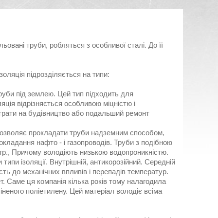
ьовані труби, робляться з особливої сталі. До її
золяція підрозділяється на типи:
руби під землею. Цей тип підходить для
яція відрізняється особливою міцністю і
итрати на будівництво або подальший ремонт
 дозволяє прокладати труби надземним способом,
кладання нафто - і газопроводів. Труби з подібною
 гр., Причому володіють низькою водопроникністю.
типи ізоляції. Внутрішній, антикорозійний. Середній
кість до механічних впливів і перепадів температур.
т. Саме ця компанія кілька років тому налагодила
піненого поліетилену. Цей матеріал володіє всіма