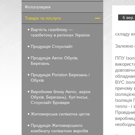
Фотогалерея
6 вер.
Товари та послуги
Вартість газоблоку —
складу в
газобетону в регіонах України
Залежно в
Продукція Стоунлайт
Продукція Aeroc Обухів,
ППУ Ізол
Березань
використа
довговіч
Продукція Poriston Березань і
обладнан
Обухів
ВУС ізол
причому 
Виробники блоку Aeroc, аерок
ізоляцією
Обухів, Березань), Куп'янськ,
Ізоляція 
Стоунлайт Бровари
тепло - і
Провідним
Житомирська силікатна цегла
виробницт
необхідн
Продукція Житомирського
комбінату силікатних виробів