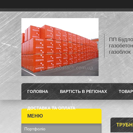
ПП Будпос
газобетон
газоблок
ГОЛОВНА
ВАРТІСТЬ В РЕГІОНАХ
ТОВАР
ДОСТАВКА ТА ОПЛАТА
ТРУБН
Портфоліо