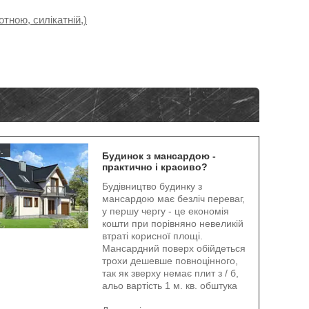
тною, силікатній,)
.
Будинок з мансардою -
практично і красиво?
Будівництво будинку з
мансардою має безліч переваг,
у першу чергу - це економія
кошти при порівняно невеликій
втраті корисної площі.
Мансардний поверх обійдеться
трохи дешевше повноцінного,
так як зверху немає плит з / б,
альо вартість 1 м. кв. обштука