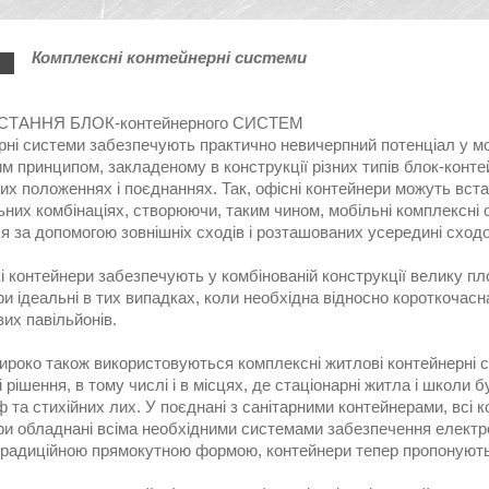
Комплексні контейнерні системи
ТАННЯ БЛОК-контейнерного СИСТЕМ
рні системи забезпечують практично невичерпний потенціал у мо
 принципом, закладеному в конструкції різних типів блок-конте
их положеннях і поєднаннях. Так, офісні контейнери можуть вста
них комбінаціях, створюючи, таким чином, мобільні комплексні о
 за допомогою зовнішніх сходів і розташованих усередині сходо
 контейнери забезпечують у комбінованій конструкції велику пл
и ідеальні в тих випадках, коли необхідна відносно короткочасн
их павільйонів.
роко також використовуються комплексні житлові контейнерні сис
 рішення, в тому числі і в місцях, де стаціонарні житла і школи 
 та стихійних лих. У поєднані з санітарними контейнерами, всі к
и обладнані всіма необхідними системами забезпечення електрое
традиційною прямокутною формою, контейнери тепер пропонуютьс