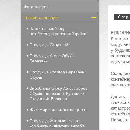
Фотогалерея
6 вер.
Товари та послуги
Вартість газоблоку —
ВИКОРИС
газобетону в регіонах України
Контейне
модульним
Продукція Стоунлайт
у будь-як
Продукція Aeroc Обухів,
вертикаль
Березань
єднуються
Продукція Poriston Березань і
Складські
Обухів
контейнер
виставков
Виробники блоку Aeroc, аерок
Обухів, Березань), Куп'янськ,
Досить ши
Стоунлайт Бровари
тимчасові
катастроф
Житомирська силікатна цегла
контейнер
Поряд з 
Продукція Житомирського
комбінату силікатних виробів