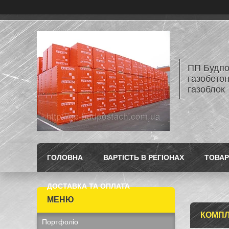
ПП Будпос
газобетон
газоблок
ГОЛОВНА
ВАРТІСТЬ В РЕГІОНАХ
ТОВАР
ДОСТАВКА ТА ОПЛАТА
КОМПЛ
Портфоліо