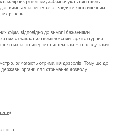
ж в колірних рішеннях, забезпечують виняткову
овідає вимогам користувача. Завдяки контейнерним
ьних рішень.
них фірм, відповідно до вимог і бажаннями
 з них складається комплексний "архітектурний
плексних контейнерних систем також і оренду таких
метрів, вимагають отримання дозволів. Тому ще до
і державні органи для отримання дозволу.
брати)
катнных