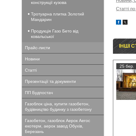
Новини, с
конструкції кузова
Статті по
Тротуарна плитка Золотий
Мандарин
Продукція Газо Бето від
ковальської
ІНШІ С
Прайс-листи
Новини
25 бер.
Статті
Презентації та документи
ПП Будпостач
Газоблок ціна, купити газобетон,
будівництво будинку з газобетону
Газобетон, газоблок Аерок Aeroc
екотерм, аерок завод Обухів,
Березань