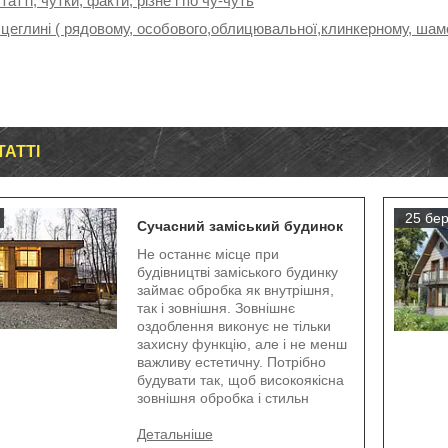
татті, чутки, факти, різне і по чу-чуть
 цеглині ( рядовому, особового,облицювальної,клинкерному, шамо
ТАТТІ
25 бер
Сучасний заміський будинок
Не останнє місце при
будівництві заміського будинку
займає обробка як внутрішня,
так і зовнішня. Зовнішнє
оздоблення виконує не тільки
захисну функцію, але і не менш
важливу естетичну. Потрібно
будувати так, щоб високоякісна
зовнішня обробка і стильн