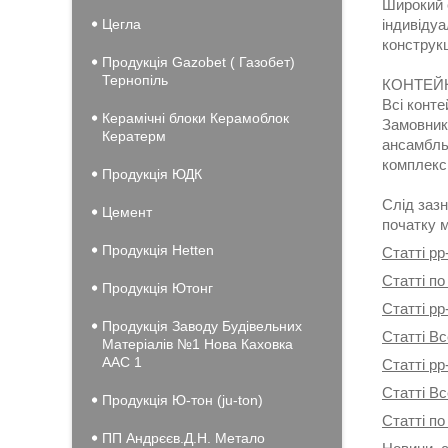
Широкий 
Цегла
індивідуа
конструкц
Продукція Gazobet ( Газобет)
Тернопіль
КОНТЕЙН
Всі конте
Керамічні блоки Керамоблок
Замовник
Кератерм
ансамбль"
комплексі
Продукція ЮДК
Слід зазн
Цемент
початку м
Продукція Hеtten
Статті pp
Статті по
Продукція Ютонг
Статті pp
Продукція Заводу Будівельних
Статті Вс
Матеріалів №1 Нова Каховка
ААС 1
Статті pp
Статті В
Продукція Ю-тон (ju-ton)
Статті по
ПП Андрєєв.Д.Н. Метало