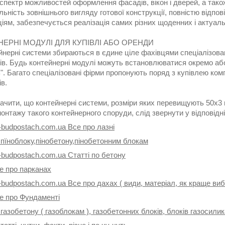
спектр можливостей оформлення фасадів, вікон і дверей, а тако
льність зовнішнього вигляду готової конструкції, повністю відп
іям, забезпечується реалізація самих різних щоденних і актуал
ЕРНІ МОДУЛІ ДЛЯ КУПІВЛІ АБО ОРЕНДИ
йнерні системи збираються в єдине ціле фахівцями спеціалізова
ів. Будь контейнерні модулі можуть встановлюватися окремо або
. Багато спеціалізовані фірми пропонують поряд з купівлею ком
в.
ачити, що контейнерні системи, розміри яких перевищують 50х3 
онтажу такого контейнерного споруди, слід звернути у відповідн
-budpostach.com.ua Все про лазні
 пїноблоку,пінобетону,пінобетонним блокам
-budpostach.com.ua Статті по бетону
е про парканах
-budpostach.com.ua Все про дахах ( види, матеріал, як краще ви
се про Фундаменті
 газобетону ( газоблокам ), газобетонних блоків, блоків газосили