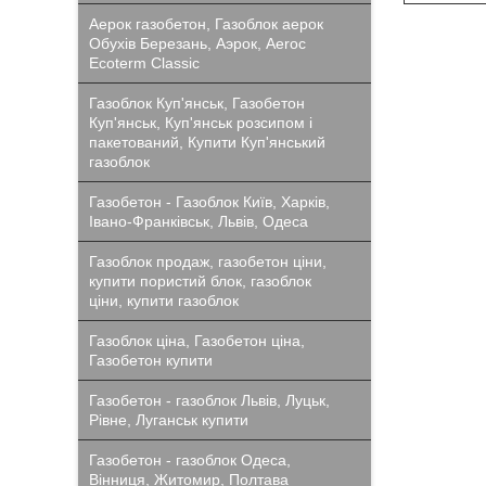
Аерок газобетон, Газоблок аерок
Обухів Березань, Аэрок, Aeroc
Ecoterm Classic
Газоблок Куп'янськ, Газобетон
Куп'янськ, Куп'янськ розсипом і
пакетований, Купити Куп'янський
газоблок
Газобетон - Газоблок Київ, Харків,
Івано-Франківськ, Львів, Одеса
Газоблок продаж, газобетон ціни,
купити пористий блок, газоблок
ціни, купити газоблок
Газоблок ціна, Газобетон ціна,
Газобетон купити
Газобетон - газоблок Львів, Луцьк,
Рівне, Луганськ купити
Газобетон - газоблок Одеса,
Вінниця, Житомир, Полтава