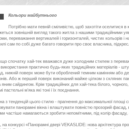
Кольори майбутнього
Потрібно мати певній сміливістю, щоб захотіти оселитися в 
жеться зовнішній вигляд такого житла з нашими традиційними уяв
рми, переважання вертикалей і горизонталей, чистих кольорів і н
илі сам по собі дуже багато говорити про своє власника, підкрес
кщо спочатку хай-тек вважався дуже холодним стилем з переважа
 використання практично будь-яких традиційних матеріалів - шт
д, нижній поверх може бути оброблений темним камінням або де
онів. Або ж перший поверх виконаний майже цілком з скляних па
 яним сайдингом. Крім традиційних для хай-тека білого, чорного, вс
і пастельні м'яка які тоні і їх поєднання.
на з тенденцій цього стилю - прагнення до максимальної площі с
вувати панорамні вікна і влаштувати повністю прозорий фасад, 
ами частіше намагаються зробити непомітними, під колір фасаду, 
 на конкурсі «Панорамні двері VEKASLIDE: нова архітектура про