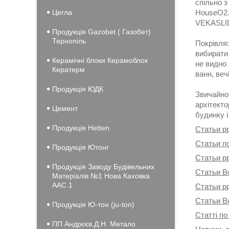
спільно з
Цегла
HouseO2.
VEKASLID
Продукція Gazobet ( Газобет)
Тернопіль
Покрівля:
вибирати 
Керамічні блоки Керамоблок
не видно 
Кератерм
ванн, веч
Продукція ЮДК
Звичайно
архітекто
Цемент
будинку і
Продукція Hеtten
Статьи p
Статьи п
Продукція Ютонг
Статьи p
Продукція Заводу Будівельних
Статьи В
Матеріалів №1 Нова Каховка
ААС 1
Статьи p
Статьи В
Продукція Ю-тон (ju-ton)
Статті по
ПП Андрєєв.Д.Н. Метало