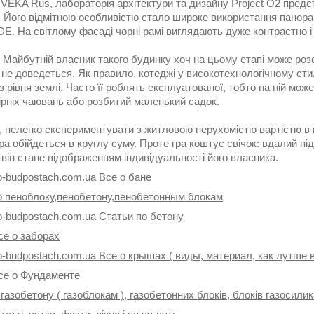
 VEKA Rus, лабораторія архітектури та дизайну Project O2 пред
 Його відмітною особливістю стало широке використання панора
E. На світлому фасаді чорні рамі виглядають дуже контрастно і
 Майбутній власник такого будинку хоч на цьому етапі може розс
не доведеться. Як правило, котеджі у високотехнологічному сти
з рівня землі. Часто її роблять експлуатованої, тобто на ній м
ірніх чаювань або розбитий маленький садок.
, нелегко експериментувати з житловою нерухомістю вартістю в 
ра обійдеться в круглу суму. Проте гра коштує свічок: вдалий пі
 він стане відображенням індивідуальності його власника.
p-budpostach.com.ua Все о бане
о пеноблоку,пенобетону,пенобетонным блокам
p-budpostach.com.ua Статьи по бетону
се о заборах
p-budpostach.com.ua Все о крышах ( виды, материал, как лутше 
се о Фундаменте
 газобетону ( газоблокам ), газобетонних блоків, блоків газосили