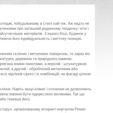
котеджі, побудованому в стилі хай-тек. Аж надто не
леннями про затишний родинному гніздечку: чіткі і
айсучасніших матеріалів. З іншого боці, будинок у
люючи його індивідуальність і життєву позицію.
нням скляних і металевих поверхонь, то зараз він
укатурки, деревини та природного каменю.
рев'яна яними панелями, а верхній - штукатуркою
нелей, а другий - оброблений металевим або
іх відтінків сірого і їх комбінацій, на фасаді цілком
кління. Навіть якщо клімат і оточення не дозволяють
вікна повинні бути підкреслено великими. Так що
або темніше його.
стору», організованому інтернет-порталом Pinwin