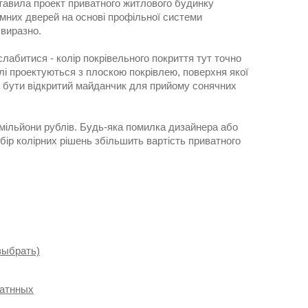
ставила проект приватного житлового будинку
мних дверей на основі профільної системи
 виразно.
лабитися - колір покрівельного покриття тут точно
лі проектуються з плоскою покрівлею, поверхня якої
оже бути відкритий майданчик для прийому сонячних
мільйони рублів. Будь-яка помилка дизайнера або
дбір колірних рішень збільшить вартість приватного
выбрать)
катнных