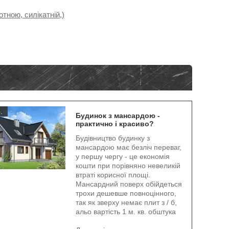
тною, силікатній,)
.
Будинок з мансардою -
практично і красиво?
Будівництво будинку з
мансардою має безліч переваг,
у першу чергу - це економія
кошти при порівняно невеликій
втраті корисної площі.
Мансардний поверх обійдеться
трохи дешевше повноцінного,
так як зверху немає плит з / б,
альо вартість 1 м. кв. обштука