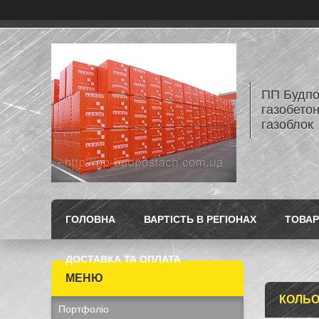
ПП Будпос
газобетон
газоблок
ГОЛОВНА
ВАРТІСТЬ В РЕГІОНАХ
ТОВАР
ДОСТАВКА ТА ОПЛАТА
КОЛЬО
Портфоліо