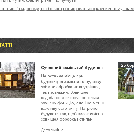
татті, чутки, факти, різне і по чу-чуть
 цеглині ( рядовому, особового,облицювальної,клинкерному, шамо
ТАТТІ
25 бер
Сучасний заміський будинок
Не останнє місце при
будівництві заміського будинку
займає обробка як внутрішня,
так і зовнішня. Зовнішнє
оздоблення виконує не тільки
захисну функцію, але і не менш
важливу естетичну. Потрібно
будувати так, щоб високоякісна
зовнішня обробка і стильн