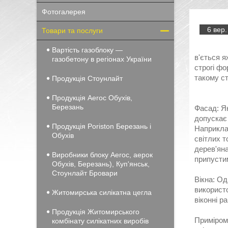
Фотогалерея
6 вер.
Товари та послуги
Вартість газоблоку —
в'ється я
газобетону в регіонах України
строгі фо
такому ст
Продукція Стоунлайт
Продукція Aeroc Обухів,
Березань
Фасад: Я
допускає
Продукція Poriston Березань і
Наприкла
Обухів
світлих т
дерев'яна
Виробники блоку Aeroc, аерок
припустим
Обухів, Березань), Куп'янськ,
Стоунлайт Бровари
Вікна: Од
використо
Житомирська силікатна цегла
віконні р
Продукція Житомирського
Приміром,
комбінату силікатних виробів