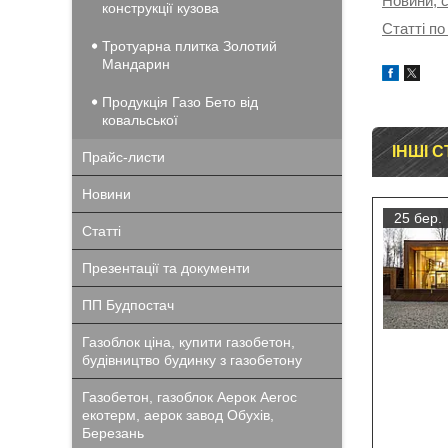
Новини, с
конструкції кузова
Статті по
Тротуарна плитка Золотий
Мандарин
Продукція Газо Бето від
ковальської
ІНШІ С
Прайс-листи
Новини
25 бер.
Статті
Презентації та документи
ПП Будпостач
Газоблок ціна, купити газобетон,
будівництво будинку з газобетону
Газобетон, газоблок Аерок Aeroc
екотерм, аерок завод Обухів,
Березань