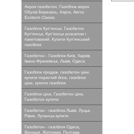
Аерок газобетон, Газоблок аерок
Обухів Березань, Аэрок, Aeroc
Ecoterm Classic
Газоблок Куп'янськ, Газобетон
Куп'янськ, Куп'янськ розсипом і
пакетований, Купити Куп'янський
газоблок
Газобетон - Газоблок Київ, Харків,
Івано-Франківськ, Львів, Одеса
Газоблок продаж, газобетон ціни,
купити пористий блок, газоблок
ціни, купити газоблок
Газоблок ціна, Газобетон ціна,
Газобетон купити
Газобетон - газоблок Львів, Луцьк,
Рівне, Луганськ купити
Газобетон - газоблок Одеса,
Вінниця, Житомир, Полтава