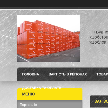
ПП Будпос
газобетон
газоблок
ГОЛОВНА
ВАРТІСТЬ В РЕГІОНАХ
ТОВАР
ДОСТАВКА ТА ОПЛАТА
ЗАЛІЗ
Портфоліо