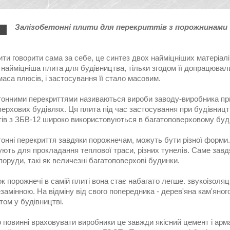
Залізобетонні плити для перекриттів з порожнинами
ти говорити сама за себе, це синтез двох найміцніших матеріалів -
найміцніша плита для будівництва, тільки згодом її допрацювали
аса плюсів, і застосування її стало масовим.
тонними перекриттями називаються вироби заводу-виробника при
ерхових будівлях. Ця плита під час застосування при будівництві
тів з ЗБВ-12 широко використовуються в багатоповерховому буді
онні перекриття завдяки порожнечам, можуть бути різної форми.
ують для прокладання теплової траси, різних тунелів. Саме зав
поруди, такі як величезні багатоповерхові будинки.
к порожнечі в самій плиті вона стає набагато легше. звукоізоляц
замінною. На відміну від свого попередника - дерев'яна кам'яног
ом у будівництві.
повинні враховувати виробники це завжди якісний цемент і арма