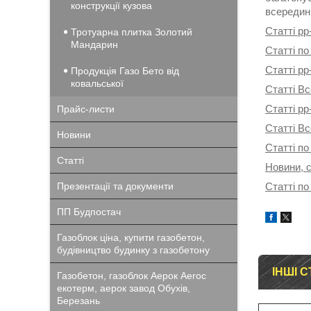
конструкції кузова
всередині
Статті pp
Тротуарна плитка Золотий
Мандарин
Статті по
Статті pp
Продукція Газо Бето від
ковальської
Статті Вс
Статті pp
Прайс-листи
Статті В
Новини
Статті по
Статті
Новини, с
Презентації та документи
Статті по
ПП Будпостач
Газоблок ціна, купити газобетон,
будівництво будинку з газобетону
ІНШІ С
Газобетон, газоблок Аерок Aeroc
екотерм, аерок завод Обухів,
Березань