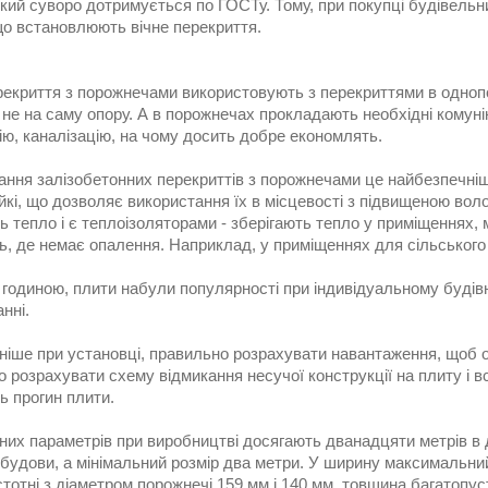
кий суворо дотримується по ГОСТу. Тому, при покупці будівельн
що встановлюють вічне перекриття.
рекриття з порожнечами використовують з перекриттями в одноп
не на саму опору. А в порожнечах прокладають необхідні комуні
ю, каналізацію, на чому досить добре економлять.
ання залізобетонних перекриттів з порожнечами це найбезпечніш
йкі, що дозволяє використання їх в місцевості з підвищеною волог
ь тепло і є теплоізоляторами - зберігають тепло у приміщеннях,
ь, де немає опалення. Наприклад, у приміщеннях для сільського
годиною, плити набули популярності при індивідуальному будівниц
нні.
ніше при установці, правильно розрахувати навантаження, щоб о
 розрахувати схему відмикання несучої конструкції на плиту і в
ь прогин плити.
них параметрів при виробництві досягають дванадцяти метрів в 
 будови, а мінімальний розмір два метри. У ширину максимальни
тотні з діаметром порожнечі 159 мм і 140 мм, товщина багатопус