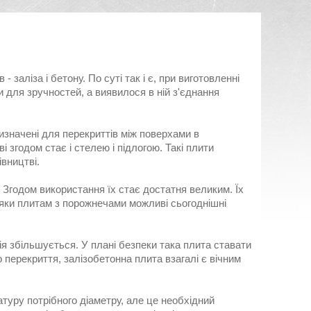
 заліза і бетону. По суті так і є, при виготовленні
 для зручностей, а виявилося в ній з'єднання
значені для перекриттів між поверхами в
 згодом стає і стелею і підлогою. Такі плити
вництві.
 Згодом використання їх стає достатня великим. Їх
дяки плитам з порожнечами можливі сьогоднішні
ія збільшується. У плані безпеки така плита ставати
о перекриття, залізобетонна плита взагалі є вічним
туру потрібного діаметру, але це необхідний