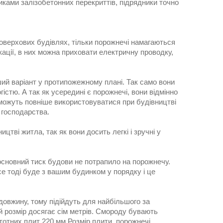
иками залізобетонних перекриттів, підрядники точно
оверхових будівлях, тільки порожнечі намагаються
кації, в них можна приховати електричну проводку,
ий варіант у протипожежному плані. Так само вони
істю. А так як усередині є порожнечі, вони відмінно
 можуть повніше використовуватися при будівництві
 господарства.
тві житла, так як вони досить легкі і зручні у
сновний тиск будови не потрапило на порожнечу.
се тоді буде з вашим будинком у порядку і це
довжину, тому підійдуть для найбільшого за
й розмір досягає сім метрів. Смороду бувають
тотних плит 220 мм Розмір плити, порожнечі