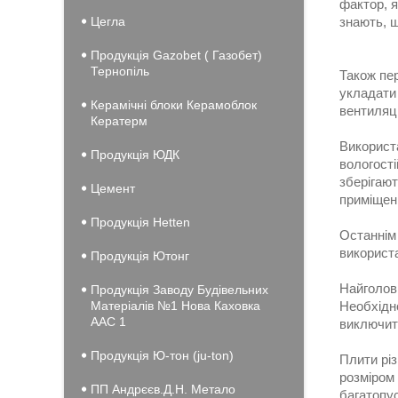
фактор, я
Цегла
знають, 
Продукція Gazobet ( Газобет)
Тернопіль
Також пе
укладати 
Керамічні блоки Керамоблок
вентиляці
Кератерм
Використ
Продукція ЮДК
вологості
зберігают
Цемент
приміщен
Продукція Hеtten
Останнім 
використа
Продукція Ютонг
Найголов
Продукція Заводу Будівельних
Матеріалів №1 Нова Каховка
Необхідно
ААС 1
виключит
Продукція Ю-тон (ju-ton)
Плити різ
розміром
ПП Андрєєв.Д.Н. Метало
багатопус