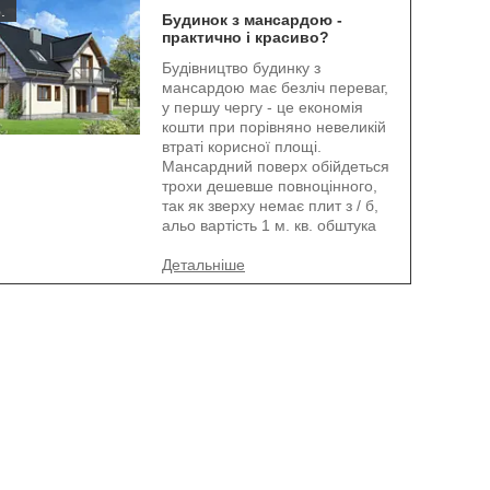
.
Будинок з мансардою -
практично і красиво?
Будівництво будинку з
мансардою має безліч переваг,
у першу чергу - це економія
кошти при порівняно невеликій
втраті корисної площі.
Мансардний поверх обійдеться
трохи дешевше повноцінного,
так як зверху немає плит з / б,
альо вартість 1 м. кв. обштука