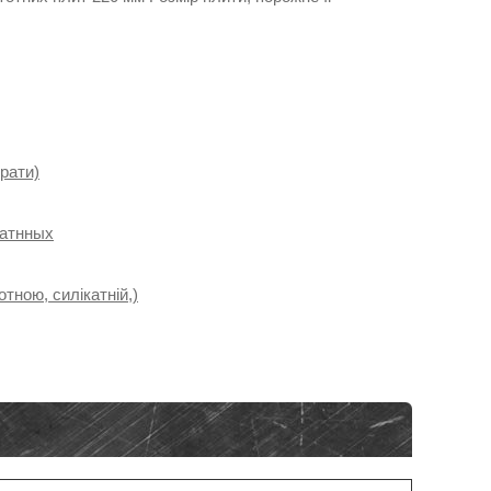
брати)
катнных
тною, силікатній,)