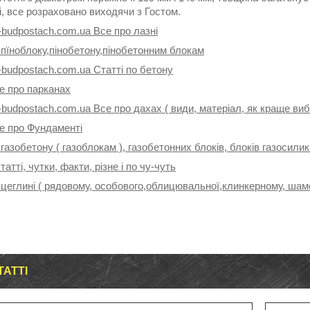
, все розраховано виходячи з Гостом.
-budpostach.com.ua Все про лазні
 пїноблоку,пінобетону,пінобетонним блокам
-budpostach.com.ua Статті по бетону
е про парканах
-budpostach.com.ua Все про дахах ( види, матеріал, як краще ви
се про Фундаменті
 газобетону ( газоблокам ), газобетонних блоків, блоків газосили
татті, чутки, факти, різне і по чу-чуть
 цеглині ( рядовому, особового,облицювальної,клинкерному, шамо
ТАТТІ