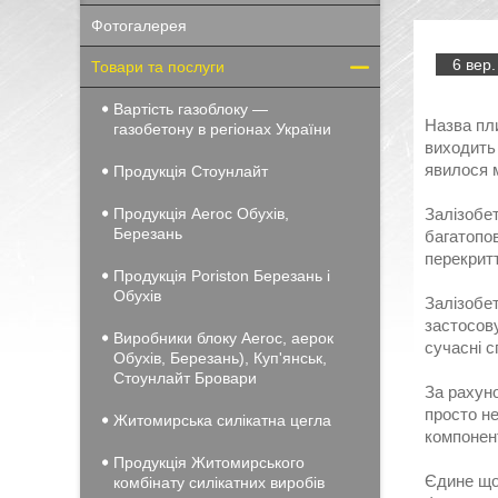
Фотогалерея
6 вер.
Товари та послуги
Вартість газоблоку —
Назва пли
газобетону в регіонах України
виходить 
явилося м
Продукція Стоунлайт
Продукція Aeroc Обухів,
Залізобе
Березань
багатопов
перекрит
Продукція Poriston Березань і
Обухів
Залізобет
застосов
Виробники блоку Aeroc, аерок
сучасні с
Обухів, Березань), Куп'янськ,
Стоунлайт Бровари
За рахуно
просто не
Житомирська силікатна цегла
компонент
Продукція Житомирського
Єдине що 
комбінату силікатних виробів