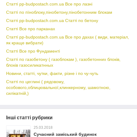
Статті pp-budpostach.com.ua Все про лазні
Статті по пїноблоку,пінобетону,пінобетонним блокам
Статті pp-budpostach.com.ua Статті по бетону
Статті Все про парканах
Статті pp-budpostach.com.ua Все про дахах ( види, матеріал,
як краще вибрати)
Статті Все про Фундаменті
Статті по газобетону ( газоблокам ), газобетонних блоків,
блоків газосиликатнных
Новини, статті, чутки, факти, різне і по чу-чуть
Статті по цеглині ( рядовому,
особового,облицювальної,клинкерному, шамотною,
силікатній,)
Інші статті рубрики
25.03.2018
Сучасний заміський будинок