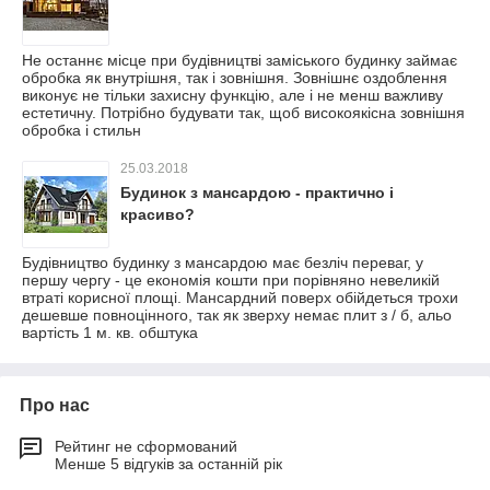
Не останнє місце при будівництві заміського будинку займає
обробка як внутрішня, так і зовнішня. Зовнішнє оздоблення
виконує не тільки захисну функцію, але і не менш важливу
естетичну. Потрібно будувати так, щоб високоякісна зовнішня
обробка і стильн
25.03.2018
Будинок з мансардою - практично і
красиво?
Будівництво будинку з мансардою має безліч переваг, у
першу чергу - це економія кошти при порівняно невеликій
втраті корисної площі. Мансардний поверх обійдеться трохи
дешевше повноцінного, так як зверху немає плит з / б, альо
вартість 1 м. кв. обштука
Про нас
Рейтинг не сформований
Менше 5 відгуків за останній рік