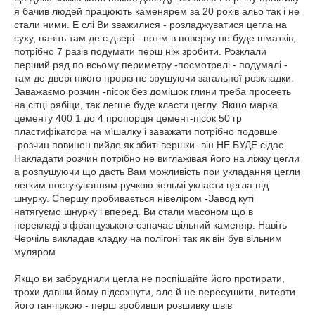
я бачив людей працюють каменярем за 20 років альо так і не
стали ними. Е слі Ви зважилися - розладжуватися цегла на
суху, навіть там де є двері - потім в поверху не буде шматків,
потрібно 7 разів подумати перш ніж зробити. Розклали
перший ряд по всьому периметру -посмотрелі - подумалі -
там де двері нікого проріз не зрушуючи загальної розкладки.
Заважаємо розчин -пісок без домішок глини треба просееть
на сітці рябіци, так легше буде класти цеглу. Якщо марка
цементу 400 1 до 4 пропорція цемент-пісок 50 гр
пластифікатора на мішалку і заважати потрібно подовше
-розчин повинен вийде як збиті вершки -він НЕ БУДЕ сідає.
Накладати розчин потрібно не виглажівая його на ліжку цегли
а розпушуючи що дасть Вам можливість при укладання цегли
легким постукуванням ручкою кельмі укласти цегла під
шнурку. Спершу пробивається нівеліром -Завод куті
натягуємо шнурку і вперед. Ви стали масоном що в
перекладі з французького означає вільний каменяр. Навіть
Черчіль викладав кладку на полігоні так як він був вільним
муляром
Якщо ви забруднили цегла не поспішайте його протирати,
трохи давши йому підсохнути, але й не пересушити, витерти
його ганчіркою - перш зробивши розшивку швів