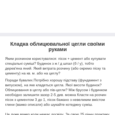
Кладка облицювальної цегли своїми
руками
Яким розчином користуватися: пісок + цемент або купувати
спеціальні суміші? Будинок з ж / д шпал (б / у), тобто
дерев'яна яний. Який витрата розчину (або окремо піску та
цементу) на кв. м. або на цеглу?
Поради бувалих.Потрібно хорошу підставу (фундамент з
випуском), на яке кладеться цегла. Якої висоти будинок?
Облицювання в цеглу або пів-цегли? Між брусом і будинком
необхідно залишити зазор 2-5 див. можна Класти на розчин
пісок з цементом 3 до 1, пісок бажано з невеликим вмістом
глини (важко описати) або шукайте котеджну суміш.
Це дуже важко коли немає досвіду .За свою 25 річну практику