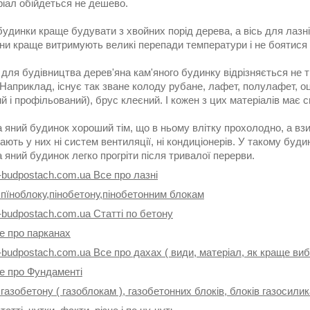
ріал обійдеться не дешево.
удинки краще будувати з хвойних порід дерева, а вісь для лазні
они краще витримують великі перепади температури і не боятися
для будівництва дерев'яна кам'яного будинку відрізняється не т
Наприклад, існує так зване колоду рубане, лафет, полулафет, о
й і профільований), брус клеєний. І кожен з цих матеріалів має с
 яний будинок хороший тім, що в ньому влітку прохолодно, а взи
ють у них ні систем вентиляції, ні кондиціонерів. У такому буди
 яний будинок легко прогріти після тривалої перерви.
-budpostach.com.ua Все про лазні
 пїноблоку,пінобетону,пінобетонним блокам
-budpostach.com.ua Статті по бетону
е про парканах
-budpostach.com.ua Все про дахах ( види, матеріал, як краще ви
се про Фундаменті
 газобетону ( газоблокам ), газобетонних блоків, блоків газосили