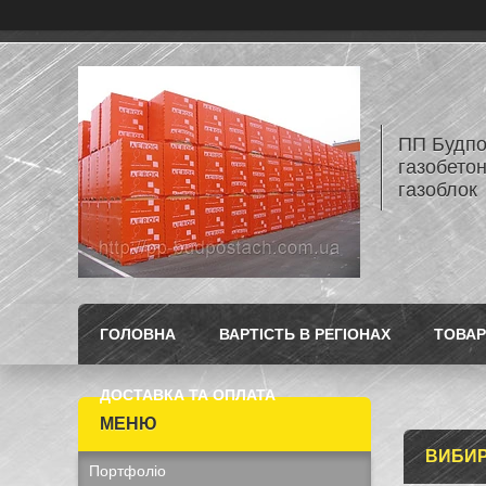
ПП Будпос
газобетон
газоблок
ГОЛОВНА
ВАРТІСТЬ В РЕГІОНАХ
ТОВАР
ДОСТАВКА ТА ОПЛАТА
ВИБИР
Портфоліо