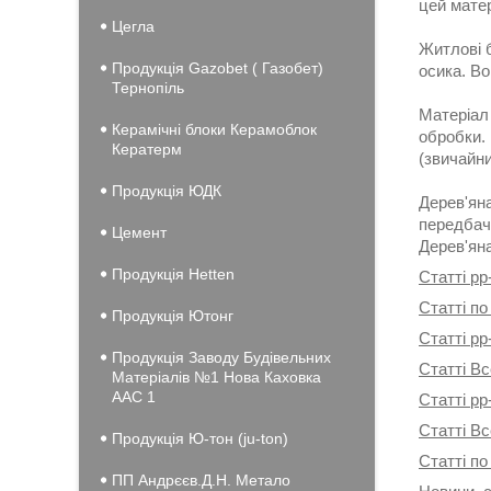
цей мате
Цегла
Житлові б
Продукція Gazobet ( Газобет)
осика. В
Тернопіль
Матеріал 
Керамічні блоки Керамоблок
обробки. 
Кератерм
(звичайни
Продукція ЮДК
Дерев'яна
передбача
Цемент
Дерев'яна
Продукція Hеtten
Статті pp
Статті по
Продукція Ютонг
Статті pp
Продукція Заводу Будівельних
Статті Вс
Матеріалів №1 Нова Каховка
ААС 1
Статті pp
Статті В
Продукція Ю-тон (ju-ton)
Статті по
ПП Андрєєв.Д.Н. Метало