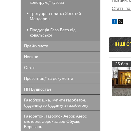
Новини, с
конструкції кузова
Статті по
Тротуарна плитка Золотий
Мандарин
Продукція Газо Бето від
ковальської
ІНШІ С
Прайс-листи
Новини
25 бер.
Статті
Презентації та документи
ПП Будпостач
Газоблок ціна, купити газобетон,
будівництво будинку з газобетону
Газобетон, газоблок Аерок Aeroc
екотерм, аерок завод Обухів,
Березань