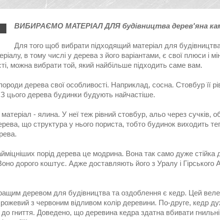
ВИБИРАЄМО МАТЕРІАЛ ДЛЯ будівництва дерев'яна кам
Для того щоб вибрати підходящий матеріал для будівництва б
еріалу, в тому числі у дерева з його варіантами, є свої плюси і м
ті, можна вибрати той, який найбільше підходить саме вам.
породи дерева свої особливості. Наприклад, сосна. Стовбур її р
. З цього дерева будинки будують найчастіше.
матеріал - ялина. У неї теж рівний стовбур, альо через сучків, 
рева, що структура у нього пориста, тобто будинок виходить те
рева.
йміцніших порід дерева це модрина. Вона так само дуже стійка 
Воно дорого коштує. Адже доставляють його з Уралу і Гірського 
ращим деревом для будівництва та оздоблення є кедр. Цей велет
рожевий з червоним відливом колір деревини. По-друге, кедр дуж
до гниття. Доведено, що деревина кедра здатна вбивати гнильні 