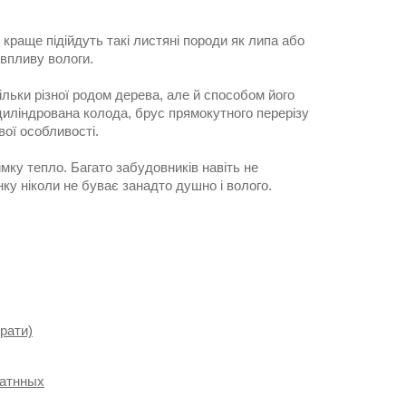
 краще підійдуть такі листяні породи як липа або
 впливу вологи.
ільки різної родом дерева, але й способом його
циліндрована колода, брус прямокутного перерізу
вої особливості.
мку тепло. Багато забудовників навіть не
нку ніколи не буває занадто душно і волого.
брати)
катнных