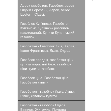
Аерок газобетон, Газоблок аерок
Обухів Березань, Аэрок, Aeroc
Ecoterm Classic
Газоблок Куп'янськ, Газобетон
Куп'янськ, Куп'янськ розсипом і
пакетований, Купити Куп'янський
газоблок
Газобетон - Газоблок Київ, Харків,
Івано-Франківськ, Львів, Одеса
Газоблок продаж, газобетон ціни,
купити пористий блок, газоблок
ціни, купити газоблок
Газоблок ціна, Газобетон ціна,
Газобетон купити
Газобетон - газоблок Львів, Луцьк,
Рівне, Луганськ купити
Газобетон - газоблок Одеса,
Вінниця, Житомир, Полтава