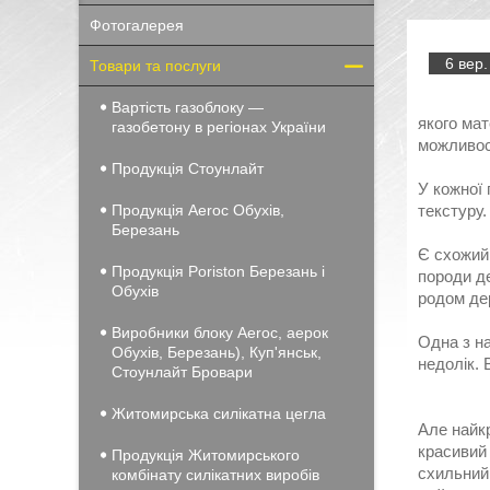
Фотогалерея
6 вер.
Товари та послуги
Вартість газоблоку —
якого мат
газобетону в регіонах України
можливос
Продукція Стоунлайт
У кожної 
Продукція Aeroc Обухів,
текстуру
Березань
Є схожий 
Продукція Poriston Березань і
породи де
Обухів
родом де
Виробники блоку Aeroc, аерок
Одна з на
Обухів, Березань), Куп'янськ,
недолік. 
Стоунлайт Бровари
Житомирська силікатна цегла
Але найк
красивий 
Продукція Житомирського
схильний 
комбінату силікатних виробів