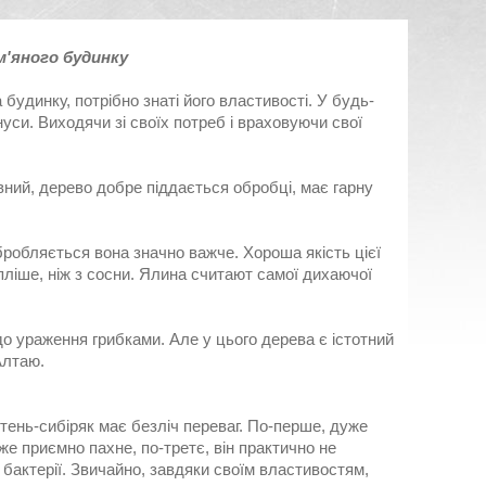
'яного будинку
удинку, потрібно знаті його властивості. У будь-
інуси. Виходячи зі своїх потреб і враховуючи свої
івний, дерево добре піддається обробці, має гарну
обробляється вона значно важче. Хороша якість цієї
пліше, ніж з сосни. Ялина считают самої дихаючої
до ураження грибками. Але у цього дерева є істотний
Алтаю.
ень-сибіряк має безліч переваг. По-перше, дуже
е приємно пахне, по-третє, він практично не
бактерії. Звичайно, завдяки своїм властивостям,