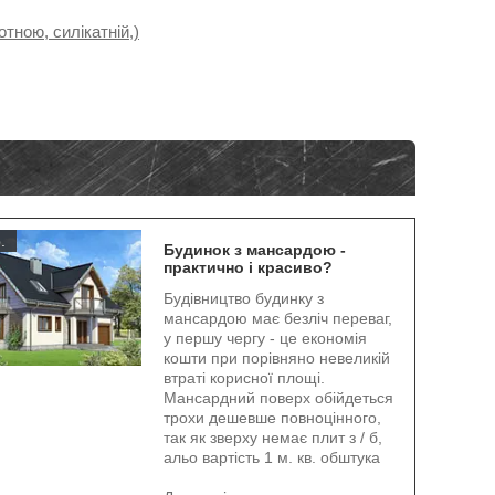
тною, силікатній,)
.
Будинок з мансардою -
практично і красиво?
Будівництво будинку з
мансардою має безліч переваг,
у першу чергу - це економія
кошти при порівняно невеликій
втраті корисної площі.
Мансардний поверх обійдеться
трохи дешевше повноцінного,
так як зверху немає плит з / б,
альо вартість 1 м. кв. обштука