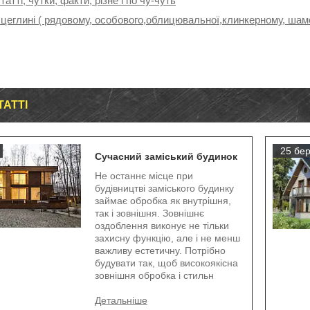
татті, чутки, факти, різне і по чу-чуть
 цеглині ( рядовому, особового,облицювальної,клинкерному, шамо
ТАТТІ
25 бер
Сучасний заміський будинок
Не останнє місце при
будівництві заміського будинку
займає обробка як внутрішня,
так і зовнішня. Зовнішнє
оздоблення виконує не тільки
захисну функцію, але і не менш
важливу естетичну. Потрібно
будувати так, щоб високоякісна
зовнішня обробка і стильн