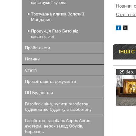
конструкції кузова
Новини, с
Тротуарна плитка Золотий
Статті по
Мандарин
Продукція Газо Бето від
ковальської
Прайс-листи
ІНШІ С
Новини
Статті
25 бер.
Презентації та документи
ПП Будпостач
Газоблок ціна, купити газобетон,
будівництво будинку з газобетону
Газобетон, газоблок Аерок Aeroc
екотерм, аерок завод Обухів,
Березань