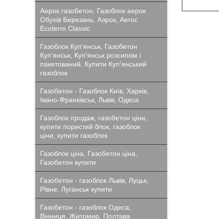
Аерок газобетон, Газоблок аерок
Обухів Березань, Аэрок, Aeroc
Ecoterm Classic
Газоблок Куп'янськ, Газобетон
Куп'янськ, Куп'янськ розсипом і
пакетований, Купити Куп'янський
газоблок
Газобетон - Газоблок Київ, Харків,
Івано-Франківськ, Львів, Одеса
Газоблок продаж, газобетон ціни,
купити пористий блок, газоблок
ціни, купити газоблок
Газоблок ціна, Газобетон ціна,
Газобетон купити
Газобетон - газоблок Львів, Луцьк,
Рівне, Луганськ купити
Газобетон - газоблок Одеса,
Вінниця, Житомир, Полтава