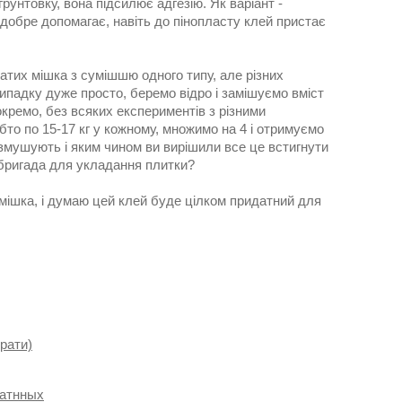
рунтовку, вона підсилює адгезію. Як варіант -
а добре допомагає, навіть до пінопласту клей пристає
чатих мішка з сумішшю одного типу, але різних
випадку дуже просто, беремо відро і замішуємо вміст
окремо, без всяких експериментів з різними
обто по 15-17 кг у кожному, множимо на 4 і отримуємо
но змушують і яким чином ви вирішили все це встигнути
 бригада для укладання плитки?
мішка, і думаю цей клей буде цілком придатний для
брати)
катнных