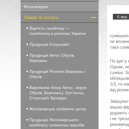
Фотогалерея
6 вер.
Товари та послуги
Вартість газоблоку —
газобетону в регіонах України
сумішшю, 
не вплине
Продукція Стоунлайт
така сумі
Продукція Aeroc Обухів,
Березань
По ідеї у
Однак, не
Продукція Poriston Березань і
суміші. З
Обухів
облицьову
1/3, то н
Виробники блоку Aeroc, аерок
від різни
Обухів, Березань), Куп'янськ,
Стоунлайт Бровари
Змішувати
іншою фір
Житомирська силікатна цегла
додають в
і не тріс
Продукція Житомирського
рекоменду
комбінату силікатних виробів