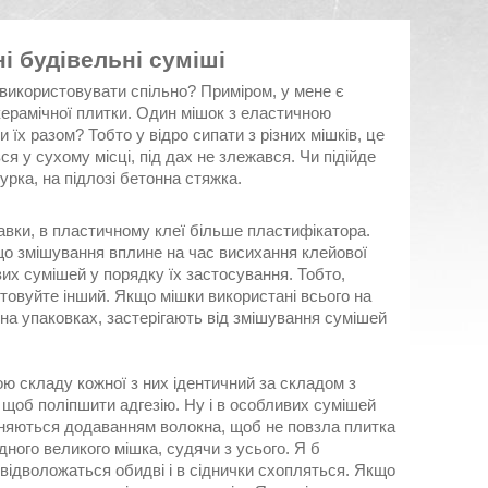
і будівельні суміші
 використовувати спільно? Приміром, у мене є
керамічної плитки. Один мішок з еластичною
їх разом? Тобто у відро сипати з різних мішків, це
вся у сухому місці, під дах не злежався. Чи підійде
урка, на підлозі бетонна стяжка.
бавки, в пластичному клеї більше пластифікатора.
 що змішування вплине на час висихання клейової
их сумішей у порядку їх застосування. Тобто,
стовуйте інший. Якщо мішки використані всього на
на упаковках, застерігають від змішування сумішей
ю складу кожної з них ідентичний за складом з
, щоб поліпшити адгезію. Ну і в особливих сумішей
різняються додаванням волокна, щоб не повзла плитка
дного великого мішка, судячи з усього. Я б
 відволожаться обидві і в сіднички схопляться. Якщо