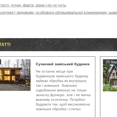
татті, чутки, факти, різне і по чу-чуть
 цеглині ( рядовому, особового,облицювальної,клинкерному, шамо
ТАТТІ
25 бер
Сучасний заміський будинок
Не останнє місце при
будівництві заміського будинку
займає обробка як внутрішня,
так і зовнішня. Зовнішнє
оздоблення виконує не тільки
захисну функцію, але і не менш
важливу естетичну. Потрібно
будувати так, щоб високоякісна
зовнішня обробка і стильн