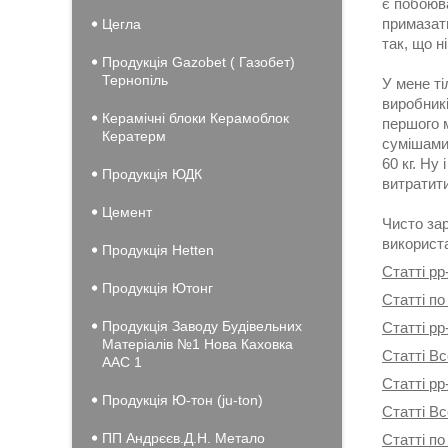
є побоюва
примазати
Цегла
так, що н
Продукція Gazobet ( Газобет)
Тернопіль
У мене ті
виробникі
Керамічні блоки Керамоблок
першого м
Кератерм
сумішами 
60 кг. Ну
Продукція ЮДК
витратити
Цемент
Чисто зар
використа
Продукція Hеtten
Статті pp
Продукція Ютонг
Статті по
Продукція Заводу Будівельних
Статті pp
Матеріалів №1 Нова Каховка
Статті Вс
ААС 1
Статті pp
Продукція Ю-тон (ju-ton)
Статті В
ПП Андрєєв.Д.Н. Метало
Статті по