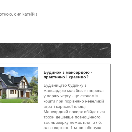
тною, силікатній,)
.
Будинок з мансардою -
практично і красиво?
Будівництво будинку з
мансардою має безліч переваг,
у першу чергу - це економія
кошти при порівняно невеликій
втраті корисної площі.
Мансардний поверх обійдеться
трохи дешевше повноцінного,
так як зверху немає плит з / б,
альо вартість 1 м. кв. обштука