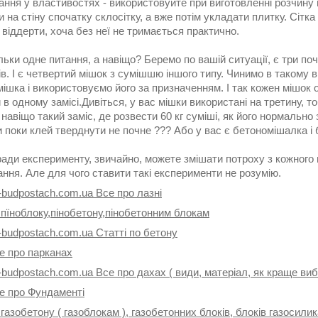
ння у властивостях - використовуйте при виготовленні розчину г
 на стіну спочатку склосітку, а вже потім укладати плитку. Сітк
і віддерти, хоча без неї не тримається практично.
льки одне питання, а навіщо? Беремо по вашій ситуації, є три по
в. І є четвертий мішок з сумішшю іншого типу. Чинимо в такому 
ішка і використовуємо його за призначенням. І так кожен мішок 
в одному замісі.Дивіться, у вас мішки використані на третину, т
 і навіщо такий заміс, де розвести 60 кг суміші, як його нормаль
 поки клей тверднути не почне ??? Або у вас є бетономішалка і
ади експерименту, звичайно, можете змішати потроху з кожного 
ння. Але для чого ставити такі експерименти не розумію.
-budpostach.com.ua Все про лазні
 пїноблоку,пінобетону,пінобетонним блокам
-budpostach.com.ua Статті по бетону
е про парканах
-budpostach.com.ua Все про дахах ( види, матеріал, як краще ви
се про Фундаменті
 газобетону ( газоблокам ), газобетонних блоків, блоків газосили