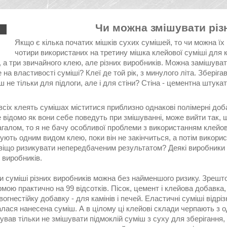
Чи можна змішувати різн
Якщо є кілька початих мішків сухих сумішей, то чи можна їх
чотири використаних на третину мішка клейової суміші для 
а три звичайного клею, але різних виробників. Можна замішувати 
 на властивості суміші? Клеї де той рік, з минулого літа. Зберіга
ш не тільки для підлоги, але і для стіни? Стіна - цементна штукат
 всіх клеять сумішах міститися приблизно однакові полімерні до
 відомо як вони себе поведуть при змішуванні, може вийти так,
агалом, то я не бачу особливої проблеми з використанням клейов
ють одним видом клею, поки він не закінчиться, а потім викори
авіщо ризикувати непередбаченим результатом? Деякі виробники 
х виробників.
 суміші різних виробників можна без найменшого ризику. Зрешто
мою практично на 99 відсотків. Пісок, цемент і клейова добавка
огнестійку добавку - для камінів і печей. Еластичні суміші від
калася нанесена суміш. А в цілому ці клейові склади черпають з о
вав тільки не змішувати підмоклій суміш з суху для зберігання,