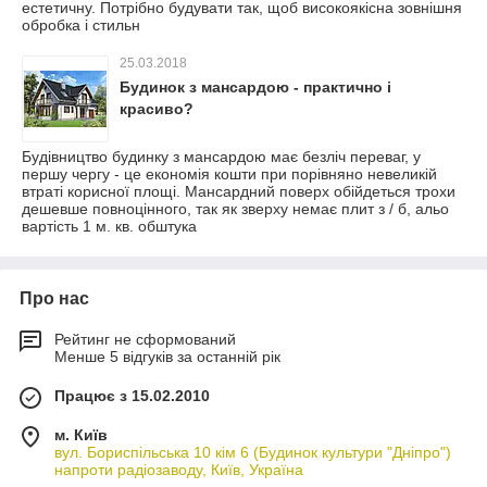
естетичну. Потрібно будувати так, щоб високоякісна зовнішня
обробка і стильн
25.03.2018
Будинок з мансардою - практично і
красиво?
Будівництво будинку з мансардою має безліч переваг, у
першу чергу - це економія кошти при порівняно невеликій
втраті корисної площі. Мансардний поверх обійдеться трохи
дешевше повноцінного, так як зверху немає плит з / б, альо
вартість 1 м. кв. обштука
Про нас
Рейтинг не сформований
Менше 5 відгуків за останній рік
Працює з 15.02.2010
м. Київ
вул. Бориспільська 10 кім 6 (Будинок культури "Дніпро")
напроти радіозаводу, Київ, Україна