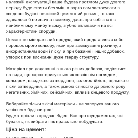
належній експлуатації ваше будова протягом дуже довгого
періоду буде стояти без змін, а варто вам застосувати в
зведенні будівлі неякісний цементний розчин, то така
здавалося б не значна помилку, дасть про собі знаті в
найближчому майбутньому, згубно впливаючи на всі
характеристики споруди.
Цемент це мінеральний продукт, який представляє з себе
порошок сірого кольору, який при замішуванні розчину, з
використанням води і піску, а при бажанні і інших добавок,
утворює при висиханні дуже тверду структуру.
Матеріал при додаванні в нього різних добавок, поділятися
на види, що характеризуються як зовнішнім поглядом,
кольором, швидкістю затвердіння, вологостійкість, щільністю
після затвердіння, а також різною стійкістю до різного роду
негативних, хімічних, сейсмічних, впливів кінцевого продукту.
Вибирайте тільки якісні матеріали - це запорука вашого
успішного будівництва!
Будматеріали в продаж. Відео: Все про фундаментах, які
бувають, як вибрати і як правильно побудувати.
Ціна на цемент: