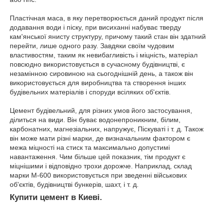
Пластічная маса, в яку перетворюється даний продукт після
додавання води і піску, при висиханні набуває тверду
кам'янської янисту структуру, причому такий стан він здатний
перейти, лише одного разу. Завдяки своїм чудовим
властивостям, таким як невибагливість і міцність, матеріал
повсюдно використовується в сучасному будівництві, є
незамінною сировиною на сьогоднішній день, а також він
використовується для виробництва та створення інших
будівельних матеріалів і споруди всіляких об'єктів.
Цемент будівельний, для різних умов його застосування,
ділиться на види. Він буває водонепроникним, білим,
карбонатних, магнезіальних, напружує, Піскуваті і т. д. Також
він може мати різні марки, де визначальним фактором є
межа міцності на стиск та максимально допустимі
навантаження. Чим більше цей показник, тім продукт є
міцнішими і відповідно трохи дорожче. Наприклад, склад
марки M-600 використовується при зведенні військових
об'єктів, будівництві бункерів, шахт, і т. д.
Купити цемент в Киеві.