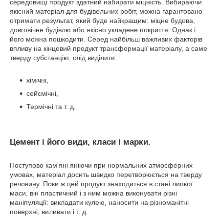
середовищі продукт здатний набирати міцність. Вибираючи
якісний матеріал для будівельних робіт, можна гарантовано
отримати результат, який буде найкращим: міцне будова,
довговічне будівлю або якісно укладене покриття. Однак і
його можна пошкодити. Серед найбільш важливих факторів
впливу на кінцевий продукт трансформації матеріалу, а саме
тверду субстанцію, слід виділити:
хімічні,
сейсмічні,
Термічні та т. д.
Цемент і його види, класи і марки.
Поступово кам'яні яніючи при нормальних атмосферних
умовах, матеріал досить швидко перетворюється на тверду
речовину. Поки ж цей продукт знаходиться в стані липкої
маси, він пластичний і з ним можна виконувати різні
маніпуляції: викладати кулею, наносити на різноманітні
поверхні, виливати і т. д.