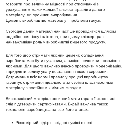
говорити про величину міцності при стискуванні з
урахуванням максимальної кількості зразків з даного
матеріалу, які пройшли випробування.
Цемент: виробництво матеріалу і проблеми галузі.
Сьогодні даний матеріал найчастіше проводитися шляхом
подрібнення гіпсу і клінкера, при цьому клінкер грає
найважливішу роль у виробництві кінцевого продукту.
Для того щоб отримати якісний цемент, обладнання
виробника має бути сучасним, а вихідні речовини - незмінно
якісними. Для цього важливо вчасно проводити модернізацію,
і приділяти велику увагу постачання і якості сировини.
Дотримання всіх норм і правил у процесі виробництва
гарантує отримання ідеального за своїми властивостями
матеріалу з постійним хімічним складом.
Високоякісний матеріал повинний мати гарантії якості, які
слід підтвердити сертифікатами. Вкрай важлива також
технологія виробництва на всіх його етапах:
Рівномірний підігрів віхідної суміші в печі.