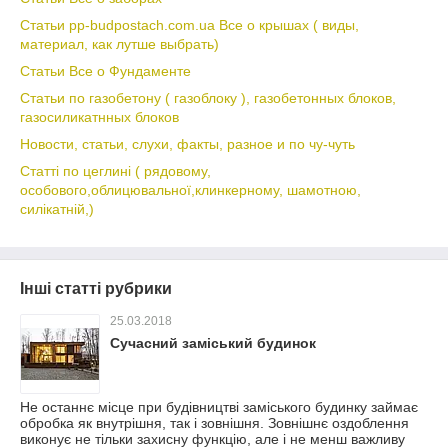
Статьи pp-budpostach.com.ua Все о крышах ( виды,
материал, как лутше выбрать)
Статьи Все о Фундаменте
Статьи по газобетону ( газоблоку ), газобетонных блоков,
газосиликатнных блоков
Новости, статьи, слухи, факты, разное и по чу-чуть
Статті по цеглині ( рядовому,
особового,облицювальної,клинкерному, шамотною,
силікатній,)
Інші статті рубрики
25.03.2018
Сучасний заміський будинок
Не останнє місце при будівництві заміського будинку займає
обробка як внутрішня, так і зовнішня. Зовнішнє оздоблення
виконує не тільки захисну функцію, але і не менш важливу