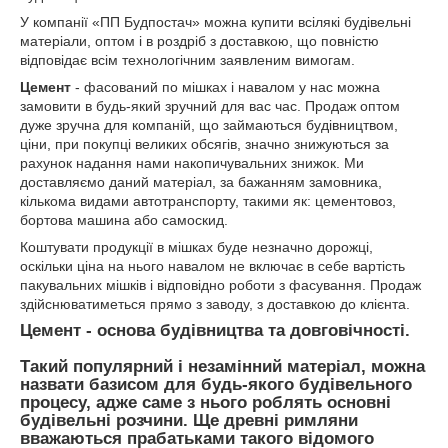
У компанії «ПП Будпостач» можна купити всілякі будівельні
матеріали, оптом і в роздріб з доставкою, що повністю
відповідає всім технологічним заявленим вимогам.
Цемент
- фасований по мішках і навалом у нас можна
замовити в будь-який зручний для вас час. Продаж оптом
дуже зручна для компаній, що займаються будівництвом,
ціни, при покупці великих обсягів, значно знижуються за
рахунок надання нами накопичувальних знижок. Ми
доставляємо даний матеріал, за бажанням замовника,
кількома видами автотранспорту, такими як: цементовоз,
бортова машина або самоскид.
Коштувати продукції в мішках буде незначно дорожці,
оскільки ціна на нього навалом не включає в себе вартість
пакувальних мішків і відповідно роботи з фасування. Продаж
здійснюватиметься прямо з заводу, з доставкою до клієнта.
Цемент - основа будівництва та довговічності.
Такий популярний і незамінний матеріал, можна
назвати базисом для будь-якого будівельного
процесу, адже саме з нього роблять основні
будівельні розчини. Ще древні римляни
вважаються прабатьками такого відомого