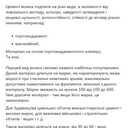
Цемент можна поділити на різні види, в залежності від
зовнішнього вигляду, кольору, швидкості затвердіння і
кінцевої щільності, вологостійкості, стійкості до впливу різних
чинників. наприклад:
портландцемент;
магнезійний;
Материал на основі портландцементного клінкеру;
Та інші.
Перший вид можна сміливо назвати найбільш популярними.
Даний матеріал ділиться на марки, які характеризують межа
міцності при стисненні невеликих зразків, максимально
допустиме навантаження на фрагменти, виконані з даного
матеріалу. Марки зважають на кроком 100 від 100 до 600.
Чим дорожче матеріал - тим вище його марка, це
закономірно.
Для будівництва цивільних об'єктів використовується цемент і
високих марок, для важливих військових і стратегічних
об'єктів - віщих і т. д.
Також матеріал ділиться на класи, від 30 до 60 - воно