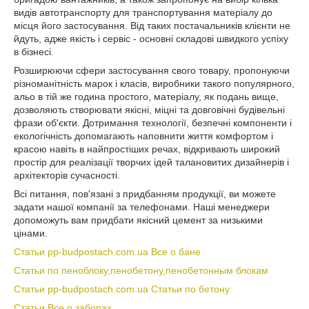
видів автотранспорту для транспортування матеріалу до
місця його застосування. Від таких постачальників клієнти не
йдуть, адже якість і сервіс - основні складові швидкого успіху
в бізнесі.
Розширюючи сфери застосування свого товару, пропонуючи
різноманітність марок і класів, виробники такого популярного,
альо в тій же година простого, матеріалу, як подань вище,
дозволяють створювати якісні, міцні та довговічні будівельні
фрази об'єкти. Дотримання технології, безпечні компоненти і
екологічність допомагають наповнити життя комфортом і
красою навіть в найпростіших речах, відкривають широкий
простір для реалізації творчих ідей талановитих дизайнерів і
архітекторів сучасності.
Всі питання, пов'язані з придбанням продукції, ви можете
задати нашої компанії за телефонами. Наші менеджери
допоможуть вам придбати якісний цемент за низькими
цінами.
Статьи pp-budpostach.com.ua Все о бане
Статьи по пеноблоку,пенобетону,пенобетонным блокам
Статьи pp-budpostach.com.ua Статьи по бетону
Статьи Все о заборах