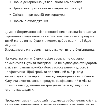
Повна декарбонізація вапняного компонента.
Правильне протікання екзотермічних реакцій.
Спікання при певній температури.
Повільне охолодження.
цемент Дотримання всіх технологічних показників гарантує
отримання очікуваного за своїми властивостями продукту:
такий матеріал не буде «плисти», добре застигне і буде
міцним.
Висока якість матеріалу - запорука успішного будівництва.
На жаль, на ринку будматеріалів зовсім не складно
помилитися і купити матеріал, що не відповідає стандартам,
а вісь виправити похибки його застосування - дорого і
неефективно. Щоб зробити правильний вибір, слід
застосовувати матеріал тільки від перевірених виробників.
Купуючи висококласний продукт, розфасований в мішки
прямо з заводу, можна застрахувати себе від підробок і
істотно заощадити.
Продаючи цемент, хороший продавець забезпечить клієнта
бригадою вантажників, а також запропонує на вибір кілька