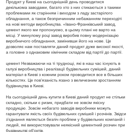
Продукт у Киеві на сьогоднішній день проводитися
декількома заводами, багато хто з них стикаються з такими
проблемами як старінням і виходом з ладу застарілого
обладнання, а також безпричинним небажанням переходіті
на нові методи виробництва. «Івано-Франківський завод,
цемент якого ми пропонуємо, в цьому плані не варто на
місці. У минулому році завод виробив повну модернізацію
виробничого обладнання, замінивши його на нове. Це
дозволяє нам поставляти даний продукт дуже високої якості,
а головне з однаковим хімічним складом від партії до партії.
цемент Незважаючи на ті труднощі, які в наш час існують в
галузі виробництва і реалізації будівельних сумішей, даний
матеріал в Киеві з кожним роком проводитися все в більших
кількостях. Це пов'язаність язано з величезним зростанням
будівництва в Киеві.
На сьогоднішній день купити в Киеві даний продукт не стільки
складно, скільки є ризик, придбати не зовсім якісну
продукцію. Зовсім небагато заводів виробники можуть
гарантувати якість своїх будівельних сумішей і розчінів. Звідси
з'єднання являється безліч проблем у будівельних компаній і
людей, які використовували неякісний цементний розчин при
будівництві об'єктів.