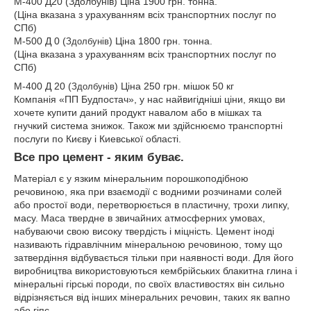
М-400 Д20 (Здолбунів) Ціна 1900 грн. тонна.
(Ціна вказана з урахуванням всіх транспортних послуг по
СПб)
М-500 Д 0 (
) Ціна 1800 грн. тонна.
Здолбунів
(Ціна вказана з урахуванням всіх транспортних послуг по
СПб)
М-400 Д 20 (
) Ціна 250 грн. мішок 50 кг
Здолбунів
Компанія «ПП Будпостач», у нас найвигідніші ціни, якщо ви
хочете купити даний продукт навалом або в мішках та
гнучкий система знижок. Також ми здійснюємо транспортні
послуги по Києву і Киевської області.
Все про цемент - яким буває.
Матеріал є у язким мінеральним порошкоподібною
речовиною, яка при взаємодії c водними розчинами солей
або простої води, перетворюється в пластичну, трохи липку,
масу. Маса твердне в звичайних атмосферних умовах,
набуваючи свою високу твердість і міцність. Цемент іноді
називають гідравлічним мінеральною речовиною, тому що
затвердіння відбувається тільки при наявності води. Для його
виробництва використовуються кембрійських блакитна глина і
мінеральні гірські породи, по своїх властивостях він сильно
відрізняється від інших мінеральних речовин, таких як вапно
або гіпс.