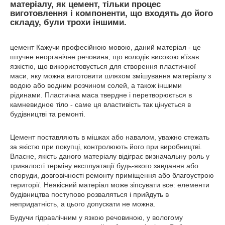
матеріалу, як цемент, тільки процес
виготовлення і компоненти, що входять до його
складу, були трохи іншими.
цемент Кажучи професійною мовою, даний матеріал - це
штучне неорганічне речовина, що володіє високою в'їхав
язкістю, що використовується для створення пластичної
маси, яку можна виготовити шляхом змішування матеріалу з
водою або водним розчином солей, а також іншими
рідинами. Пластична маса твердне і перетворюється в
камневидное тіло - саме ця властивість так цінується в
будівництві та ремонті.
Цемент поставляють в мішках або навалом, уважно стежать
за якістю при покупці, контролюють його при виробництві.
Власне, якість даного матеріалу відіграє визначальну роль у
тривалості терміну експлуатації будь-якого завдання або
споруди, довговічності ремонту приміщення або благоустрою
території. Неякісний матеріал може зіпсувати все: елементи
будівництва поступово розваляться і прийдуть в
непридатність, а цього допускати не можна.
Будучи гідравлічним у язкою речовиною, у вологому