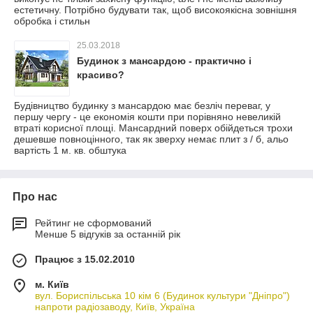
естетичну. Потрібно будувати так, щоб високоякісна зовнішня
обробка і стильн
25.03.2018
Будинок з мансардою - практично і
красиво?
Будівництво будинку з мансардою має безліч переваг, у
першу чергу - це економія кошти при порівняно невеликій
втраті корисної площі. Мансардний поверх обійдеться трохи
дешевше повноцінного, так як зверху немає плит з / б, альо
вартість 1 м. кв. обштука
Про нас
Рейтинг не сформований
Менше 5 відгуків за останній рік
Працює з 15.02.2010
м. Київ
вул. Бориспільська 10 кім 6 (Будинок культури "Дніпро")
напроти радіозаводу, Київ, Україна