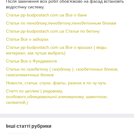
Після закінчення всіх робіт обов'язково на фасад встановіть
водостічну систему.
Статьи pp-budpostach.com.ua Все о бане
Статьи по пеноблоку,пенобетону,пенобетонным блокам
Статьи pp-budpostach.com.ua Статьи по бетону
Статьи Все о заборах
Статьи pp-budpostach.com.ua Все о крышах ( виды,
материал, как лутше выбрать)
Статьи Все о Фундаменте
Статьи по газобетону ( газоблоку ), газобетонных блоков,
газосиликатнных блоков
Новости, статьи, слухи, факты, разное и по чу-чуть
Статті по цеглині ( рядовому,
особового,облицювальної,клинкерному, шамотною,
силікатній,)
Інші статті рубрики