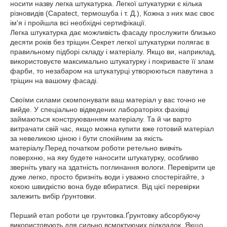
носити назву легка штукатурка. Легкої штукатурки є кілька
різновидів (Capatect, термошуба і т. Д.), Кожна з них має своє
ім'я і пройшла всі необхідні сертифікації.
Легка штукатурка дає можливість фасаду прослужити близько
десяти років без тріщин.Секрет легкої штукатурки полягає в
правильному підборі складу і матеріалу. Якщо ви, наприклад,
використовуєте максимально штукатурку і покриваєте її злам
фарби, то незабаром на штукатурці утворюються павутина з
тріщин на вашому фасаді.
Своїми силами скомпонувати ваш матеріал у вас точно не
вийде. У спеціально відведених лабораторіях фахівці
займаються конструюванням матеріалу. Та й чи варто
витрачати свій час, якщо можна купити вже готовий матеріал
за невеликою ціною і бути спокійним за якість
матеріалу.Перед початком роботи ретельно вивчіть
поверхню, на яку будете наносити штукатурку, особливо
зверніть увагу на здатність поглинання вологи. Перевірити це
дуже легко, просто бризніть води і уважно спостерігайте, з
кокою швидкістю вона буде вбиратися. Від цієї перевірки
залежить вибір ґрунтовки.
Перший етап роботи це грунтовка.Ґрунтовку абсорбуючу
використовують для сильно всмоктуючих підкладок. Якщо