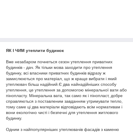
ЯК І ЧИМ утеплити будинок
Вже незабаром почнеться сезон утеплення приватних
будинків - дач. Як тільки мова заходити про утеплення
будинку, всі власники приватних будинків відразу ж
замислюються про матеріал, що ж краще вибрати і який
утеплювач більш надійний.Є два найнадійніших способу
утеплення, це утеплення за допомогою мінеральної вати або
пінопласту. Мінеральна вата, так само як і пінопласт, добре
справляються з поставленим завданням утримувати тепло,
тому саме ці два матеріали відповідають всім нормативам і
вони екологічно чисті і безпечні для утеплення житлового
будинку.
Одним з найпопулярніших утеплювачів фасадів з каменю