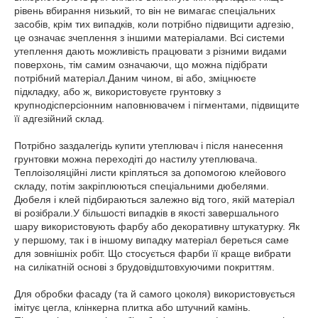
рівень вбирання низький, то він не вимагає спеціальних
засобів, крім тих випадків, коли потрібно підвищити адгезію,
це означає зчеплення з іншими матеріалами. Всі системи
утеплення дають можливість працювати з різними видами
поверхонь, тім самим означаючи, що можна підібрати
потрібний матеріал.Даним чином, ві або, зміцнюєте
підкладку, або ж, використовуєте грунтовку з
крупнодісперсіонним наповнювачем і пігментами, підвищите
її адгезійний склад.
Потрібно заздалегідь купити утеплювач і після нанесення
грунтовки можна переходіті до настилу утеплювача.
Теплоізоляційні листи кріпляться за допомогою клейового
складу, потім закріплюються спеціальними дюбелями.
Дюбеля і клей підбираються залежно від того, якій матеріал
ві розібрали.У більшості випадків в якості завершального
шару використовують фарбу або декоративну штукатурку. Як
у першому, так і в іншому випадку матеріал береться саме
для зовнішніх робіт. Що стосується фарби її краще вибрати
на силікатній основі з брудовідштовхуючими покриттям.
Для обробки фасаду (та й самого цоколя) використовується
імітує цегла, клінкерна плитка або штучний камінь.