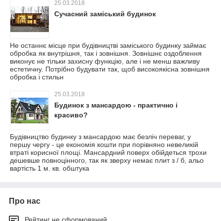
25.03.2018
Сучасний заміський будинок
Не останнє місце при будівництві заміського будинку займає
обробка як внутрішня, так і зовнішня. Зовнішнє оздоблення
виконує не тільки захисну функцію, але і не менш важливу
естетичну. Потрібно будувати так, щоб високоякісна зовнішня
обробка і стильн
25.03.2018
Будинок з мансардою - практично і
красиво?
Будівництво будинку з мансардою має безліч переваг, у
першу чергу - це економія кошти при порівняно невеликій
втраті корисної площі. Мансардний поверх обійдеться трохи
дешевше повноцінного, так як зверху немає плит з / б, альо
вартість 1 м. кв. обштука
Про нас
Рейтинг не сформований