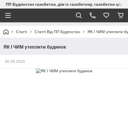
ПП Будпостач газобетон, дім із газобетону, газобетон ціна, 
Статті
Статті Від ПП Будпостач
ЯК І ЧИМ утеплити б
ЯК І ЧИМ утеплити будинок
30.09.2016