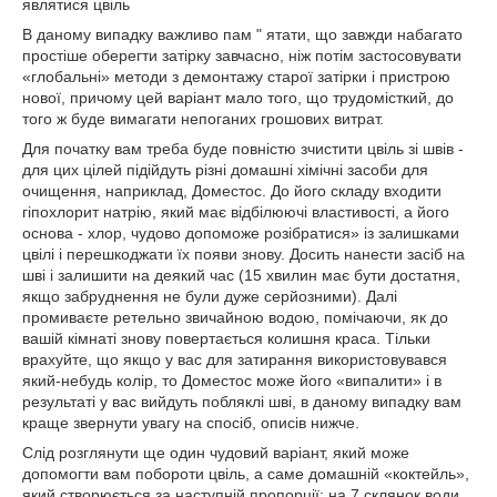
являтися цвіль
В даному випадку важливо пам " ятати, що завжди набагато
простіше оберегти затірку завчасно, ніж потім застосовувати
«глобальні» методи з демонтажу старої затірки і пристрою
нової, причому цей варіант мало того, що трудомісткий, до
того ж буде вимагати непоганих грошових витрат.
Для початку вам треба буде повністю зчистити цвіль зі швів -
для цих цілей підійдуть різні домашні хімічні засоби для
очищення, наприклад, Доместос. До його складу входити
гіпохлорит натрію, який має відбілюючі властивості, а його
основа - хлор, чудово допоможе розібратися» із залишками
цвілі і перешкоджати їх появи знову. Досить нанести засіб на
шві і залишити на деякий час (15 хвилин має бути достатня,
якщо забруднення не були дуже серйозними). Далі
промиваєте ретельно звичайною водою, помічаючи, як до
вашій кімнаті знову повертається колишня краса. Тільки
врахуйте, що якщо у вас для затирання використовувався
який-небудь колір, то Доместос може його «випалити» і в
результаті у вас вийдуть побляклі шві, в даному випадку вам
краще звернути увагу на спосіб, описів нижче.
Слід розглянути ще один чудовий варіант, який може
допомогти вам побороти цвіль, а саме домашній «коктейль»,
який створюється за наступній пропорції: на 7 склянок води