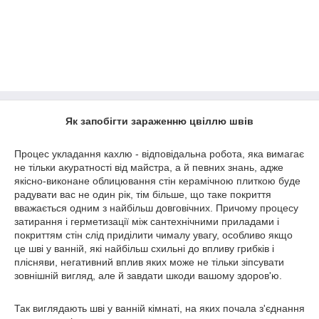
Як запобігти зараженню цвіллю швів
Процес укладання кахлю - відповідальна робота, яка вимагає
не тільки акуратності від майстра, а й певних знань, адже
якісно-виконане облицювання стін керамічною плиткою буде
радувати вас не один рік, тім більше, що таке покриття
вважається одним з найбільш довговічних. Причому процесу
затирання і герметизації між сантехнічними приладами і
покриттям стін слід приділити чималу увагу, особливо якщо
це шві у ванній, які найбільш схильні до впливу грибків і
плісняви, негативний вплив яких може не тільки зіпсувати
зовнішній вигляд, але й завдати шкоди вашому здоров'ю.
Так виглядають шві у ванній кімнаті, на яких почала з'єднання