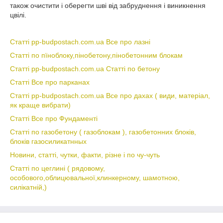
також очистити і оберегти шві від забруднення і виникнення
цвілі.
Статті pp-budpostach.com.ua Все про лазні
Статті по пїноблоку,пінобетону,пінобетонним блокам
Статті pp-budpostach.com.ua Статті по бетону
Статті Все про парканах
Статті pp-budpostach.com.ua Все про дахах ( види, матеріал,
як краще вибрати)
Статті Все про Фундаменті
Статті по газобетону ( газоблокам ), газобетонних блоків,
блоків газосиликатнных
Новини, статті, чутки, факти, різне і по чу-чуть
Статті по цеглині ( рядовому,
особового,облицювальної,клинкерному, шамотною,
силікатній,)