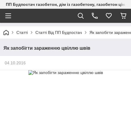
ПП Будпостач газобетон, дім із газобетону, газобетон ціна, 
Статті
Статті Від ПП Будпостач
Як запобігти заражен
Як запобігти зараженню цвіллю швів
04.10.2016