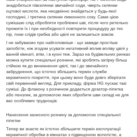
знадобиться півсклянки звичайної соди, чверть склянки
оцтової кислоти, яка неодмінно знайдеться у будь-якої
господині, і третина склянки лимонного соку. Саме цією
сумішшю слід обробляти проблемні шві, після чого ретельно
промити їх і при необхідності повторити процедуру до тих
пір, поки слідів грибка або цвілі не залишиться зовсім.
І не забуваємо про найголовніше - що завжди простіше
запобігти, ніж згодом усувати негативний вплив впліву цвілі у
ванній кімнаті, втім, і в кухні теж. Зараз на будівельних ринках
можна купити спеціальні розчини, які зроблять затірку більш
стійкою як до виникнення цвілі, так і до звичайного
забруднення, що істотно збільшить термін служби
керамічного покриття, при цьому воно буде довго зберігати
свій первинний вигляд. Для прикладу, фірма HG пускає такі
суміші. До флакону з розчином додається дозатор-піпетка
або пензлик, за допомогою яких обробити шви складі не для
вас особливих труднощів.
Нанесення захисного розчину за допомогою спеціальної
піпетки
Тепер ви знаєте як істотно збільшити термін експлуатації
керамічної обробки в кімнатах з підвищеною вологістю, а