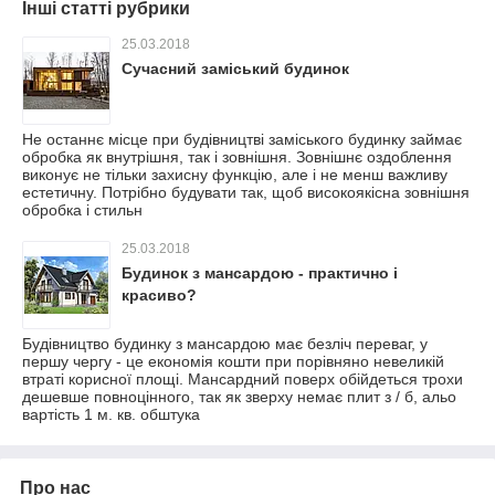
Інші статті рубрики
25.03.2018
Сучасний заміський будинок
Не останнє місце при будівництві заміського будинку займає
обробка як внутрішня, так і зовнішня. Зовнішнє оздоблення
виконує не тільки захисну функцію, але і не менш важливу
естетичну. Потрібно будувати так, щоб високоякісна зовнішня
обробка і стильн
25.03.2018
Будинок з мансардою - практично і
красиво?
Будівництво будинку з мансардою має безліч переваг, у
першу чергу - це економія кошти при порівняно невеликій
втраті корисної площі. Мансардний поверх обійдеться трохи
дешевше повноцінного, так як зверху немає плит з / б, альо
вартість 1 м. кв. обштука
Про нас