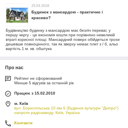
25.03.2018
Будинок з мансардою - практично і
красиво?
Будівництво будинку з мансардою має безліч переваг, у
першу чергу - це економія кошти при порівняно невеликій
втраті корисної площі. Мансардний поверх обійдеться трохи
дешевше повноцінного, так як зверху немає плит з / б, альо
вартість 1 м. кв. обштука
Про нас
Рейтинг не сформований
Менше 5 відгуків за останній рік
Працює з 15.02.2010
м. Київ
вул. Бориспільська 10 кім 6 (Будинок культури "Дніпро")
напроти радіозаводу, Київ, Україна
Контакти