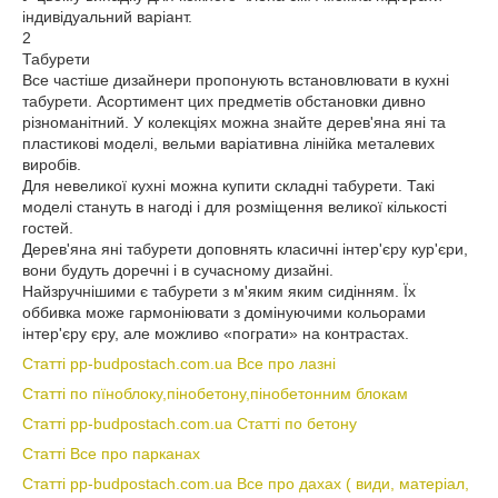
індивідуальний варіант.
2
Табурети
Все частіше дизайнери пропонують встановлювати в кухні
табурети. Асортимент цих предметів обстановки дивно
різноманітний. У колекціях можна знайте дерев'яна яні та
пластикові моделі, вельми варіативна лінійка металевих
виробів.
Для невеликої кухні можна купити складні табурети. Такі
моделі стануть в нагоді і для розміщення великої кількості
гостей.
Дерев'яна яні табурети доповнять класичні інтер'єру кур'єри,
вони будуть доречні і в сучасному дизайні.
Найзручнішими є табурети з м'яким яким сидінням. Їх
оббивка може гармоніювати з домінуючими кольорами
інтер'єру єру, але можливо «пограти» на контрастах.
Статті pp-budpostach.com.ua Все про лазні
Статті по пїноблоку,пінобетону,пінобетонним блокам
Статті pp-budpostach.com.ua Статті по бетону
Статті Все про парканах
Статті pp-budpostach.com.ua Все про дахах ( види, матеріал,