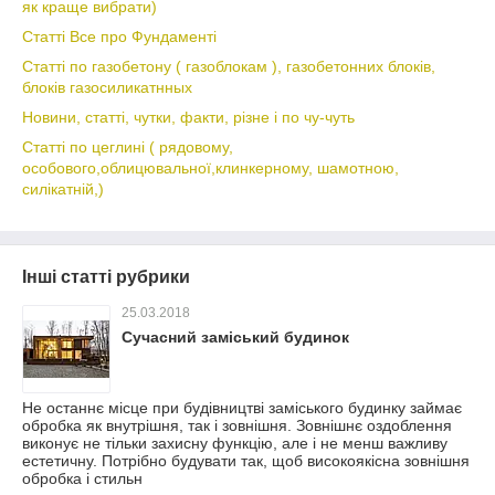
як краще вибрати)
Статті Все про Фундаменті
Статті по газобетону ( газоблокам ), газобетонних блоків,
блоків газосиликатнных
Новини, статті, чутки, факти, різне і по чу-чуть
Статті по цеглині ( рядовому,
особового,облицювальної,клинкерному, шамотною,
силікатній,)
Інші статті рубрики
25.03.2018
Сучасний заміський будинок
Не останнє місце при будівництві заміського будинку займає
обробка як внутрішня, так і зовнішня. Зовнішнє оздоблення
виконує не тільки захисну функцію, але і не менш важливу
естетичну. Потрібно будувати так, щоб високоякісна зовнішня
обробка і стильн