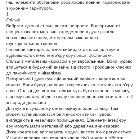
Інші елементи обстановки обов'язково повинні гармоніювати
з кухонним гарнітуром.
1
Стільці
Вибрати кухонні стільці досить непросто. В асортименті
спеціалізованих магазинів представлені дуже різні за
зовнішнім поглядом, матеріалом виконання і
функціональності моделі.
Головний критерій, за яким вибирають стільці для кухні -
відповідність стилю інтер'єру єру і решті обстановки.
Стільці з металевим каркасом є універсальними. Вони чудово
впишуться в будь-який дизайн, від строгої і розкішної класики
до лаконічного мінімалізму.
Прекрасний і дуже функціональний варіант - дерев'яна яні
моделі. Вони будуть доречні в класичних та етнічних інтер'єру
єрах. Стільці для вітальні теж можуть бути виконані з масиву,
в цьому випадку обідню групу повинен доповнювати стіл з тієї
ж породи деревини.
Для кухні в сучасному стилі підійдуть барні стільці. Такі
моделі встановлюються біля високої стійки і чудово
виглядають в невеликих приміщеннях. Елементи інтер'єру
єру можуть мати металевий або дерев'яна яний каркас.
Дуже креативно виглядають моделі, висота яких регулюється.
У цьому випадку для кожного члена сім'ї можна підібрати