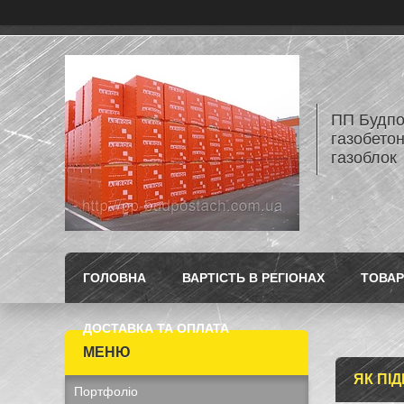
ПП Будпос
газобетон
газоблок
ГОЛОВНА
ВАРТІСТЬ В РЕГІОНАХ
ТОВАР
ДОСТАВКА ТА ОПЛАТА
ЯК ПІ
Портфоліо