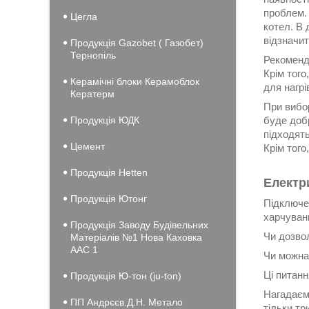
проблем.
Цегла
котел. В 
відзначи
Продукція Gazobet ( Газобет)
Тернопіль
Рекоменду
Крім того
Керамічні блоки Керамоблок
для нагр
Кератерм
При вибор
Продукція ЮДК
буде добр
підходят
Цемент
Крім того
Продукція Hеtten
Електр
Продукція Ютонг
Підключе
харчуванн
Продукція Заводу Будівельних
Чи дозво
Матеріалів №1 Нова Каховка
ААС 1
Чи можна
Ці питанн
Продукція Ю-тон (ju-ton)
Нагадаємо
ПП Андрєєв.Д.Н. Метало
тільки т