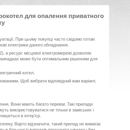
трокотел для опалення приватного
ку
атації. При цьому покупці часто свідомо готові
нові електрики даного обладнання.
, а ресурс місцевої електромережі дозволяє
ох випадках може бути оптимальним рішенням для
електричний котел.
ованими. Щоб вибрати відповідний вам варіант,
ння. Вони мають багато переваг. Такі прилади
жуть використовуватися не тільки в заміських і
впишеться в інтер'єр.
езпеку. Варто відзначити, такий прилад не вимагає
у в більшості випадків проходити швидко і без