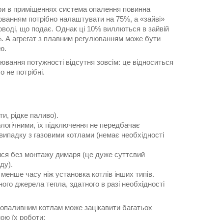
ури в приміщеннях система опалення повинна
юванням потрібно налаштувати на 75%, а «зайві»
воді, що подає. Однак ці 10% виллються в зайвій
5%. А агрегат з плавним регулюванням може бути
ю.
ювання потужності відсутня зовсім: це відноситься
 не потрібні.
ти, рідке паливо).
ологічними, їх підключення не передбачає
випадку з газовими котлами (немає необхідності
ися без монтажу димаря (це дуже суттєвий
ду).
менше часу ніж установка котлів інших типів.
ого джерела тепла, здатного в разі необхідності
копаливним котлам може зацікавити багатьох
ою їх роботи: