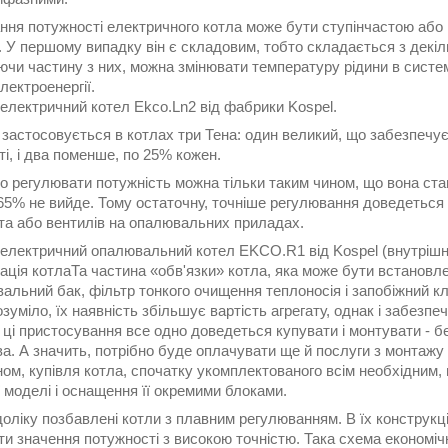
ня потужності електричного котла може бути ступінчастою або п
. У першому випадку він є складовим, тобто складається з декі
ючи частину з них, можна змінювати температуру рідини в систе
лектроенергії.
електричний котел Ekco.Ln2 від фабрики Kospel.
 застосовується в котлах три Тена: один великий, що забезпечу
і, і два поменше, по 25% кожен.
о регулювати потужність можна тільки таким чином, що вона ста
65% не вийде. Тому остаточну, точніше регулювання доведеться 
та або вентилів на опалювальних приладах.
 електричний опалювальний котел EKCO.R1 від Kospel (внутрішні
ція котлаТа частина «обв'язки» котла, яка може бути встановле
альний бак, фільтр тонкого очищення теплоносія і запобіжний к
озуміло, їх наявність збільшує вартість агрегату, однак і забезпе
 ці пристосування все одно доведеться купувати і монтувати - 
а. А значить, потрібно буде оплачувати ще й послуги з монтажу
ом, купівля котла, спочатку укомплектованого всім необхідним,
 моделі і оснащення її окремими блоками.
оліку позбавлені котли з плавним регулюванням. В їх конструкц
и значення потужності з високою точністю. Така схема економіч