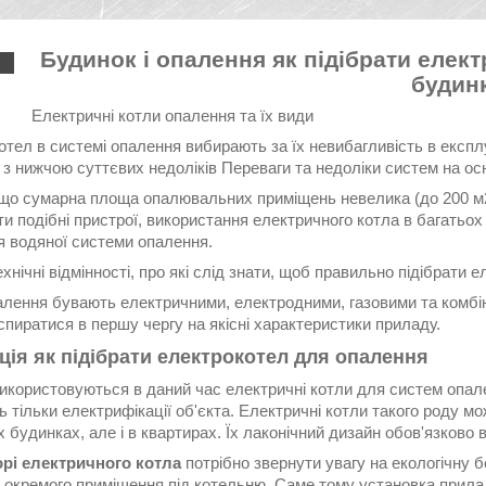
Будинок і опалення як підібрати елек
.
будин
Електричні котли опалення та їх види
тел в системі опалення вибирають за їх невибагливість в експлу
з нижчою суттєвих недоліків Переваги та недоліки систем на ос
що сумарна площа опалювальних приміщень невелика (до 200 м2)
ти подібні пристрої, використання електричного котла в багать
я водяної системи опалення.
ехнічні відмінності, про які слід знати, щоб правильно підібрати 
алення бувають електричними, електродними, газовими та комбін
спиратися в першу чергу на якісні характеристики приладу.
ція як підібрати електрокотел для опалення
икористовуються в даний час електричні котли для систем опале
 тільки електрифікації об'єкта. Електричні котли такого роду мо
 будинках, але і в квартирах. Їх лаконічний дизайн обов'язково 
рі електричного котла
потрібно звернути увагу на екологічну б
 окремого приміщення під котельню. Саме тому установка прилад