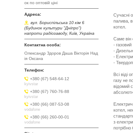
ок по оптовій ціні
Сучасні 
палива, в
вул. Бориспільська 10 кім 6
котел.
(Будинок культури "Дніпро")
напроти радіозаводу, Київ, Україна
Саме він 
- газовий
- Дизельн
Олександр Здоров Даша Вікторія Над
- Електри
ія Оксана
- Твердо
Всі віді 
+380 (67) 548-64-12
газу не п
kyivstar
відомий 
+380 (67) 760-76-88
абсолютно
kyivstar
Електричн
+380 (66) 087-53-08
vodafone
котел, не
стандартн
+380 (66) 260-00-01
з електри
vodafone
потрібно 