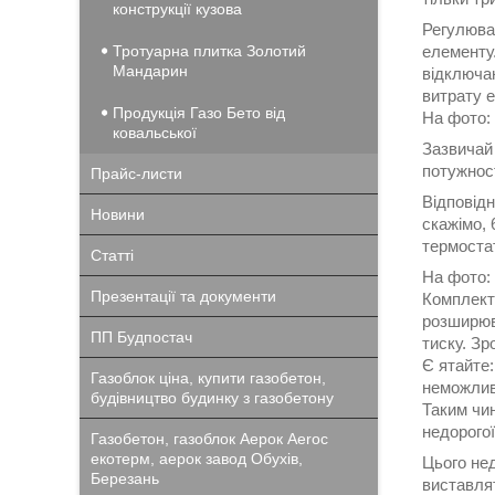
конструкції кузова
Регулюван
Тротуарна плитка Золотий
елементу
Мандарин
відключа
витрату е
Продукція Газо Бето від
На фото: 
ковальської
Зазвичай
потужност
Прайс-листи
Відповідн
Новини
скажімо, 
термоста
Статті
На фото:
Презентації та документи
Комплекта
розширюв
ПП Будпостач
тиску. Зр
Є ятайте:
Газоблок ціна, купити газобетон,
неможлив
будівництво будинку з газобетону
Таким чин
недорогої
Газобетон, газоблок Аерок Aeroc
екотерм, аерок завод Обухів,
Цього нед
Березань
виставлят