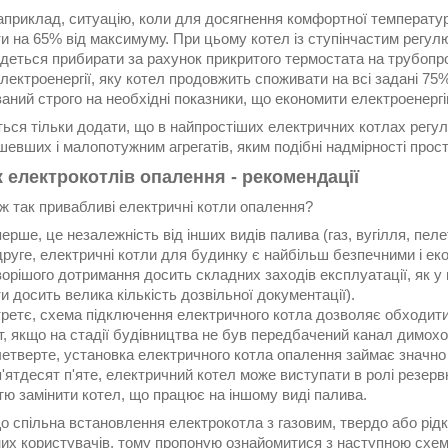
наприклад, ситуацію, коли для досягнення комфортної температ
и на 65% від максимуму. При цьому котел із ступінчастим регул
деться прибирати за рахунок прикритого термостата на трубопро
лектроенергії, яку котел продовжить споживати на всі задані 7
ний строго на необхідні показники, що економити електроенергі
ься тільки додати, що в найпростіших електричних котлах регул
евших і малопотужним агрегатів, яким подібні надмірності просто
 електрокотлів опалення - рекомендації
ж так привабливі електричні котли опалення?
ерше, це незалежність від інших видів палива (газ, вугілля, пеле
руге, електричні котли для будинку є найбільш безпечними і ек
орішого дотримання досить складних заходів експлуатації, як у 
и досить велика кількість дозвільної документації).
третє, схема підключення електричного котла дозволяє обходит
, якщо на стадії будівництва не був передбачений канал димохо
етверте, установка електричного котла опалення займає значно 
'ятдесят п'яте, електричний котел може виступати в ролі резервн
тю замінити котел, що працює на іншому виді палива.
о спільна встановлення електрокотла з газовим, твердо або рід
них користувачів, тому пропоную ознайомитися з наступною схем