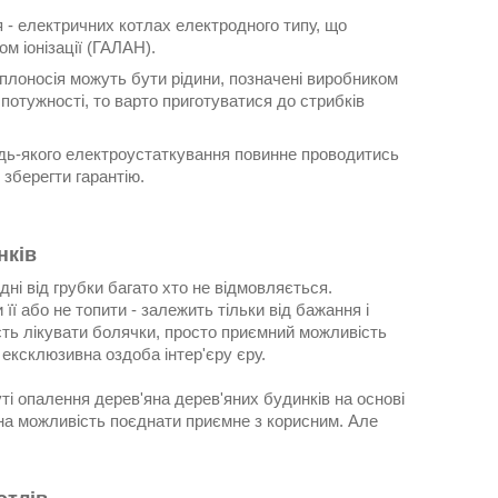
я - електричних котлах електродного типу, що
м іонізації (ГАЛАН).
плоносія можуть бути рідини, позначені виробником
потужності, то варто приготуватися до стрибків
будь-якого електроустаткування повинне проводитись
зберегти гарантію.
нків
дні від грубки багато хто не відмовляється.
її або не топити - залежить тільки від бажання і
вість лікувати болячки, просто приємний можливість
 ексклюзивна оздоба інтер'єру єру.
уті опалення дерев'яна дерев'яних будинків на основі
ьна можливість поєднати приємне з корисним. Але