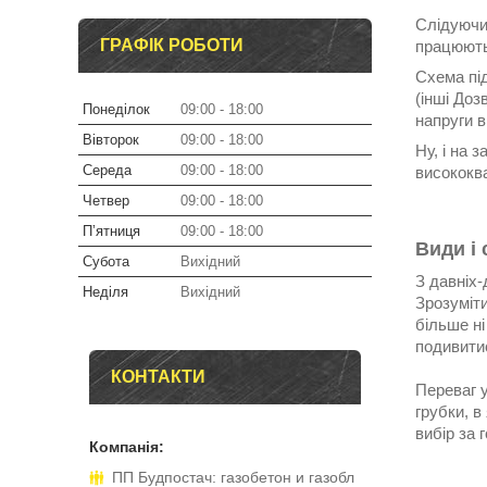
Слідуючи 
ГРАФІК РОБОТИ
працюють
Схема під
(інші Доз
Понеділок
09:00
18:00
напруги 
Вівторок
09:00
18:00
Ну, і на 
Середа
09:00
18:00
висококва
Четвер
09:00
18:00
Пʼятниця
09:00
18:00
Види і
Субота
Вихідний
З давніх-
Неділя
Вихідний
Зрозуміти
більше ні
подивитис
КОНТАКТИ
Переваг у
грубки, в
вибір за 
ПП Будпостач: газобетон и газобл