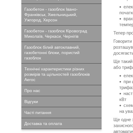
елек
Газобетон - газоблок Івано-
початк
Франківськ, Хмельницький,
врах
Ужгород, Херсон
темпер
Газобетон - газоблок Кіровоград
Тепер про
Миколаїв, Черкаси, Чернігів
Говорити 
розташува
Газоблок білий автоклавний,
газобетонні блоки, пористий
досягаєть
газоблок
Ще такий 
або триф
Технічні характеристики різних
розмірів та щільностей газоблоків
елек
Aeroc
при 
трифаз
Про нас
наст
кВт
Відгуки
схем
на ува
Часті питання
Ще одне 
Доставка та оплата
захисног
автомати