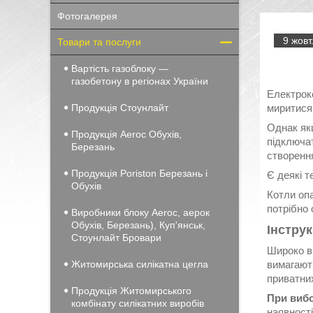
Фотогалерея
9 жовт
Товари та послуги
Вартість газоблоку —
газобетону в регіонах України
Електроко
Продукція Стоунлайт
миритися 
Однак як
Продукція Aeroc Обухів,
підключа
Березань
створенн
Продукція Poriston Березань і
Є деякі т
Обухів
Котли оп
потрібно 
Виробники блоку Aeroc, аерок
Обухів, Березань), Куп'янськ,
Інструк
Стоунлайт Бровари
Широко в
Житомирська силікатна цегла
вимагають
приватних
Продукція Житомирського
При вибо
комбінату силікатних виробів
наявності