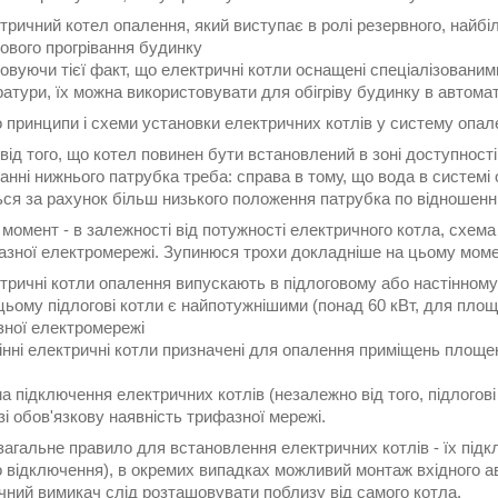
тричний котел опалення, який виступає в ролі резервного, найб
ового прогрівання будинку
овуючи тієї факт, що електричні котли оснащені спеціалізовани
атури, їх можна використовувати для обігріву будинку в автома
 принципи і схеми установки електричних котлів у систему опал
від того, що котел повинен бути встановлений в зоні доступності
нні нижнього патрубка треба: справа в тому, що вода в системі
ся за рахунок більш низького положення патрубка по відношенню
момент - в залежності від потужності електричного котла, схем
азної електромережі. Зупинюся трохи докладніше на цьому моме
тричні котли опалення випускають в підлоговому або настінному
цьому підлогові котли є найпотужнішими (понад 60 кВт, для площ
ної електромережі
інні електричні котли призначені для опалення приміщень площею
а підключення електричних котлів (незалежно від того, підлогові
зі обов'язкову наявність трифазної мережі.
загальне правило для встановлення електричних котлів - їх під
о відключення), в окремих випадках можливий монтаж вхідного а
чний вимикач слід розташовувати поблизу від самого котла.