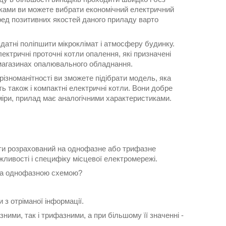
иками ви можете вибрати економічний електричний
еред позитивних якостей даного приладу варто
датні поліпшити мікроклімат і атмосферу будинку.
лектричні проточні котли опалення, які призначені
 магазинах опалювального обладнання.
 різноманітності ви зможете підібрати модель, яка
ь також і компактні електричні котли. Вони добре
іри, прилад має аналогічними характеристиками.
ути розрахований на однофазне або трифазне
жливості і специфіку місцевої електромережі.
 за однофазною схемою?
 з отріманої інформації.
ими, так і трифазними, а при більшому її значенні -