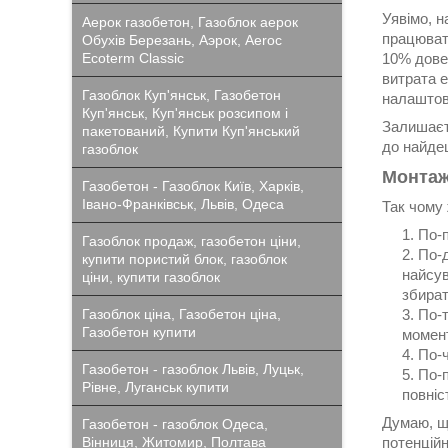
Уявімо, 
Аерок газобетон, Газоблок аерок
працюват
Обухів Березань, Аэрок, Aeroc
Ecoterm Classic
10% дове
витрата е
Газоблок Куп'янськ, Газобетон
налаштова
Куп'янськ, Куп'янськ розсипом і
Залишаєт
пакетований, Купити Куп'янський
до найдеш
газоблок
Монтаж
Газобетон - Газоблок Київ, Харків,
Івано-Франківськ, Львів, Одеса
Так чому 
По-п
Газоблок продаж, газобетон ціни,
По-д
купити пористий блок, газоблок
найсув
ціни, купити газоблок
збират
Газоблок ціна, Газобетон ціна,
По-
Газобетон купити
момент
По-ч
Газобетон - газоблок Львів, Луцьк,
По-п
Рівне, Луганськ купити
повніс
Думаю, щ
Газобетон - газоблок Одеса,
Вінниця, Житомир, Полтава
потенцій