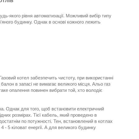
отлів
дь-якого рівня автоматизації. Можливий вибір типу
ам'яного будинку. Однак в основі кожного лежить
 Газовий котел забезпечить чистоту, при використанні
балон в запасі не вимагає великого місця. Альо газ
аке опалення повинен вибрати той, хто володіє
ива. Однак для того, щоб встановити електричний
дних розмірах. Тієї кабель, який проведено в
достатнім по потужності. Тен, встановлений в котлах
 - 5 кіловат енергії. А для великого будинку