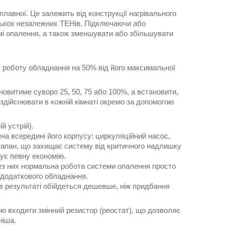
лавної. Це залежить від конструкції нагрівального
лькох незалежних ТЕНів. Підключаючи або
мі опалення, а також зменшувати або збільшувати
є роботу обладнання на 50% від його максимальної
новитиме суворо 25, 50, 75 або 100%, а встановити,
здійснювати в кожній кімнаті окремо за допомогою
й устрій).
на всередині його корпусу: циркуляційний насос,
лапан, що захищає систему від критичного надлишку
чує певну економію.
без них нормальна робота системи опалення просто
 додаткового обладнання.
 в результаті обійдеться дешевше, ніж придбання
ію входити змінний резистор (реостат), що дозволяє
ніша.