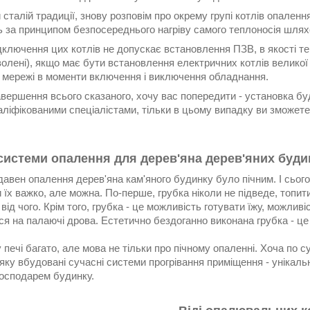
сталій традиції, знову розповім про окрему групі котлів опаленн
 за принципом безпосереднього нагріву самого теплоносія шляхо
ключення цих котлів не допускає встановлення ПЗВ, в якості те
волені), якщо має бути встановлення електричних котлів великої 
в мережі в моменти включення і виключення обладнання.
завершення всього сказаного, хочу вас попередити - установка 
ліфікованими спеціалістами, тільки в цьому випадку ви зможете 
 системи опалення для дерев'яна дерев'яних буди
давен опалення дерев'яна кам'яного будинку було пічним. І сього
 їх важко, але можна. По-перше, грубка ніколи не підведе, топити 
 від чого. Крім того, грубка - це можливість готувати їжу, можли
я на палаючі дрова. Естетично бездоганно виконана грубка - це
 печі багато, але мова не тільки про пічному опаленні. Хоча по с
 яку вбудовані сучасні системи прогрівання приміщення - унікал
господарем будинку.