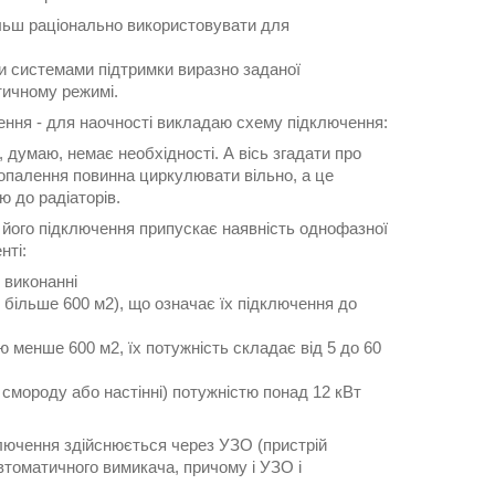
ільш раціонально використовувати для
ми системами підтримки виразно заданої
тичному режимі.
ення - для наочності викладаю схему підключення:
, думаю, немає необхідності. А вісь згадати про
 опалення повинна циркулювати вільно, а це
 до радіаторів.
а його підключення припускає наявність однофазної
нті:
 виконанні
 більше 600 м2), що означає їх підключення до
 менше 600 м2, їх потужність складає від 5 до 60
 смороду або настінні) потужністю понад 12 кВт
ключення здійснюється через УЗО (пристрій
втоматичного вимикача, причому і УЗО і