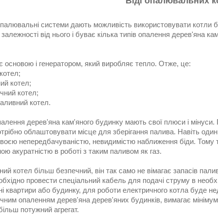
Віді опалювальних к
опалювальні системи дають можливість використовувати котли бу
 залежності від нього і буває кілька типів опалення дерев'яна к
є основою і генератором, який виробляє тепло. Отже, це:
 котел;
ий котел;
чний котел;
паливний котел.
опалення дерев'яна кам'яного будинку мають свої плюси і мінуси.
отрібно облаштовувати місце для зберігання палива. Навіть один 
своєю непередбачуваністю, невидимістю наближення біди. Тому т
ю акуратністю в роботі з таким паливом як газ.
ий котел більш безпечний, він так само не вімагає запасів пал
обхідно провести спеціальний кабель для подачі струму в необхі
і квартири або будинку, для роботи електричного котла буде не
чним опаленням дерев'яна дерев'яних будинків, вимагає мінімум 4
більш потужний агрегат.