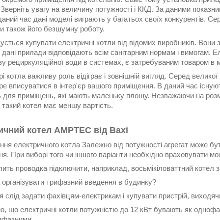
 Зверніть увагу на величину потужності і ККД. За даними показн
даний час дані моделі виграють у багатьох своїх конкурентів. С
ти також його безшумну роботу.
ється купувати електричні котли від відомих виробників. Вони з
, дані прилади відповідають всім санітарним нормам і вимогам. Е
іву рециркуляційної води в системах, є затребуваним товаром в
і котла важливу роль відіграє і зовнішній вигляд. Серед великої
е вписуватися в інтер'єр вашого приміщення. В даний час існуют
ь для приміщень, які мають маленьку площу. Незважаючи на розм
, такий котел має меншу вартість.
ичний котел AMPTEC від Baxi
ння електричного котла Залежно від потужності агрегат може б
я. При виборі того чи іншого варіанти необхідно враховувати мо
лить проводка підключити, наприклад, восьмікіловаттний котел
 організувати трифазний введення в будинку?
я слід задати фахівцям-електрикам і купувати пристрій, виходячи
, що електричні котли потужністю до 12 кВт бувають як однофазн
рифазними.