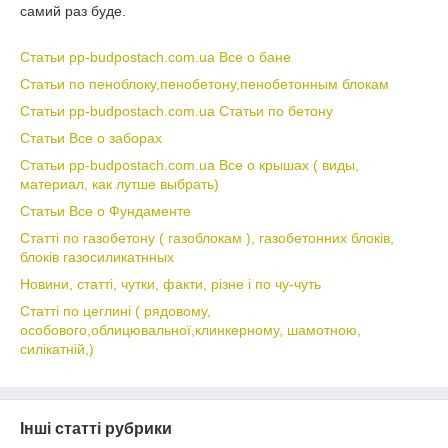
самий раз буде.
Статьи pp-budpostach.com.ua Все о бане
Статьи по пеноблоку,пенобетону,пенобетонным блокам
Статьи pp-budpostach.com.ua Статьи по бетону
Статьи Все о заборах
Статьи pp-budpostach.com.ua Все о крышах ( виды,
материал, как лутше выбрать)
Статьи Все о Фундаменте
Статті по газобетону ( газоблокам ), газобетонних блоків,
блоків газосиликатнных
Новини, статті, чутки, факти, різне і по чу-чуть
Статті по цеглині ( рядовому,
особового,облицювальної,клинкерному, шамотною,
силікатній,)
Інші статті рубрики