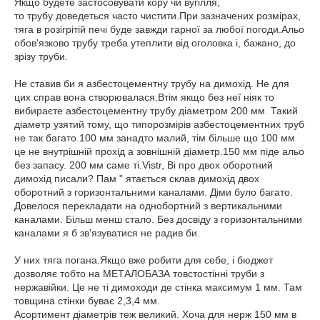
Якщо будете застосовувати кору чи вугілля,
то трубу доведеться часто чистити.При зазначених розмірах,
тяга в розігрітій печі буде завжди гарної за любої погоди.Альо
обов'язково трубу треба утеплити від оголовка і, бажано, до
зрізу труби.
Не ставив би я азбестоцементну трубу на димохід. Не для
цих справ вона створювалася.Втім якщо без неї ніяк то
вибираєте азбестоцементну трубу діаметром 200 мм. Такий
діаметр узятий тому, що типорозмірів азбестоцементних труб
не так багато.100 мм занадто малий, тім більше що 100 мм
це не внутрішній прохід а зовнішній діаметр.150 мм піде альо
без запасу. 200 мм саме ті.Vistr, Ві про двох оборотний
димохід писали? Пам " ятається склав димохід двох
оборотний з горизонтальними каналами. Діми було багато.
Довелося перекладати на однобортний з вертикальними
каналами. Більш менш стало. Без досвіду з горизонтальними
каналами я б зв'язуватися не радив би.
У них тяга погана.Якщо вже робити для себе, і бюджет
дозволяє тобто на МЕТАЛОБАЗА товстостінні труби з
нержавійки. Це не ті димоходи де стінка максимум 1 мм. Там
товщина стінки буває 2,3,4 мм.
Асортимент діаметрів теж великий. Хоча для нерж 150 мм в