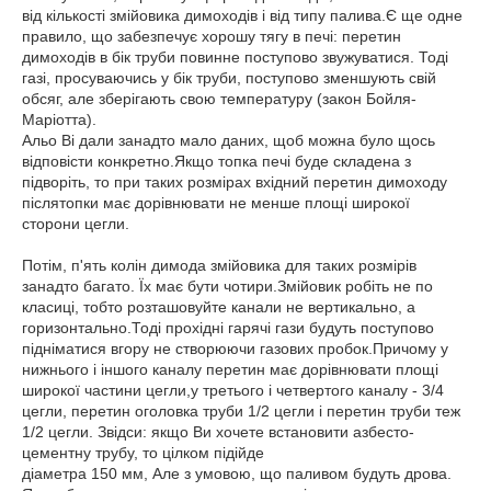
від кількості змійовика димоходів і від типу палива.Є ще одне
правило, що забезпечує хорошу тягу в печі: перетин
димоходів в бік труби повинне поступово звужуватися. Тоді
газі, просуваючись у бік труби, поступово зменшують свій
обсяг, але зберігають свою температуру (закон Бойля-
Маріотта).
Альо Ві дали занадто мало даних, щоб можна було щось
відповісти конкретно.Якщо топка печі буде складена з
підворіть, то при таких розмірах вхідний перетин димоходу
післятопки має дорівнювати не менше площі широкої
сторони цегли.
Потім, п'ять колін димода змійовика для таких розмірів
занадто багато. Їх має бути чотири.Змійовик робіть не по
класиці, тобто розташовуйте канали не вертикально, а
горизонтально.Тоді прохідні гарячі гази будуть поступово
підніматися вгору не створюючи газових пробок.Причому у
нижнього і іншого каналу перетин має дорівнювати площі
широкої частини цегли,у третього і четвертого каналу - 3/4
цегли, перетин оголовка труби 1/2 цегли і перетин труби теж
1/2 цегли. Звідси: якщо Ви хочете встановити азбесто-
цементну трубу, то цілком підійде
діаметра 150 мм, Але з умовою, що паливом будуть дрова.