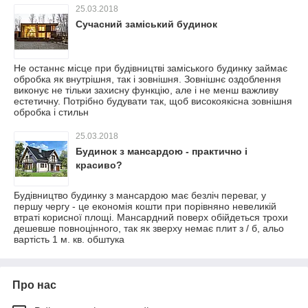
25.03.2018
Сучасний заміський будинок
Не останнє місце при будівництві заміського будинку займає
обробка як внутрішня, так і зовнішня. Зовнішнє оздоблення
виконує не тільки захисну функцію, але і не менш важливу
естетичну. Потрібно будувати так, щоб високоякісна зовнішня
обробка і стильн
25.03.2018
Будинок з мансардою - практично і
красиво?
Будівництво будинку з мансардою має безліч переваг, у
першу чергу - це економія кошти при порівняно невеликій
втраті корисної площі. Мансардний поверх обійдеться трохи
дешевше повноцінного, так як зверху немає плит з / б, альо
вартість 1 м. кв. обштука
Про нас