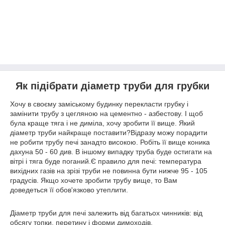
Як підібрати діаметр труби для грубки
Хочу в своєму заміському будинку перекласти грубку і
замінити трубу з цегляною на цементно - азбестову. І щоб
була краще тяга і не диміла, хочу зробити її вище. Який
діаметр труби найкраще поставити?Відразу можу порадити
не робити трубу печі занадто високою. Робіть її вище коника
дахуна 50 - 60 див. В іншому випадку труба буде остигати на
вітрі і тяга буде поганий.Є правило для печі: температура
вихідних газів на зрізі труби не повинна бути нижче 95 - 105
градусів. Якщо хочете зробити трубу вище, то Вам
доведеться її обов'язково утеплити.
Діаметр труби для печі залежить від багатьох чинників: від
обсягу топки, перетину і форми димоходів,