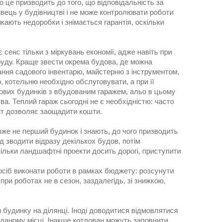
о це призводить до того, що відповідальність за
хівець у будівництві і не може контролювати роботи
кають недоробки і знімається гарантія, оскільки
сенс тільки з міркувань економії, адже навіть при
бруду. Краще звести окрема будова, де можна
гання садового інвентарю, майстерню з інструментом,
, котельню необхідно обслуговувати, а при її
лових будинків з вбудованим гаражем, альо в цьому
ва. Теплий гараж сьогодні не є необхідністю: часто
ант дозволяє заощадити кошти.
вже не перший будинок і знають, до чого призводить
ід зводити відразу декількох будов, потім
ільки ландшафтні проекти досить дорогі, приступити
осіб виконати роботи в рамках бюджету: розсунути
при роботах не в сезон, заздалегідь, зі знижкою,
и будинку на ділянці. Іноді доводитися відмовлятися
 даному місці. Інакше котлован можуть заповнити