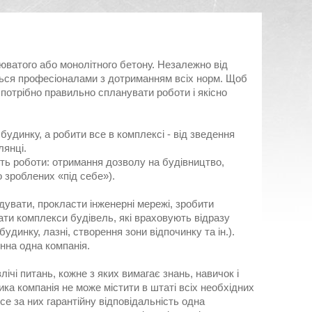
юватого або монолітного бетону. Незалежно від
иться професіоналами з дотриманням всіх норм. Щоб
потрібно правильно спланувати роботи і якісно
динку, а робити все в комплексі - від зведення
лянці.
ть роботи: отримання дозволу на будівництво,
о зроблених «під себе»).
удувати, прокласти інженерні мережі, зробити
ти комплекси будівель, які враховують відразу
удинку, лазні, створення зони відпочинку та ін.).
инна одна компанія.
ічі питань, кожне з яких вимагає знань, навичок і
ика компанія не може містити в штаті всіх необхідних
се за них гарантійну відповідальність одна