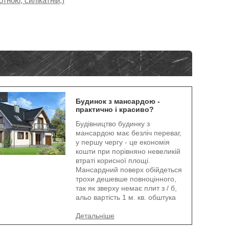
тною, силікатній,)
.
Будинок з мансардою -
практично і красиво?
Будівництво будинку з
мансардою має безліч переваг,
у першу чергу - це економія
кошти при порівняно невеликій
втраті корисної площі.
Мансардний поверх обійдеться
трохи дешевше повноцінного,
так як зверху немає плит з / б,
альо вартість 1 м. кв. обштука