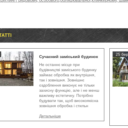
 цеглині ( рядовому, особового,облицювальної,клинкерному, шамо
ТАТТІ
25 бер
Сучасний заміський будинок
Не останнє місце при
будівництві заміського будинку
займає обробка як внутрішня,
так і зовнішня. Зовнішнє
оздоблення виконує не тільки
захисну функцію, але і не менш
важливу естетичну. Потрібно
будувати так, щоб високоякісна
зовнішня обробка і стильн