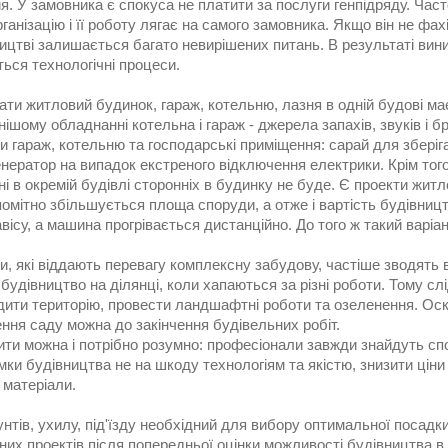
ія. У замовника є спокуса не платити за послуги генпідряду. Част
ганізацію і її роботу лягає на самого замовника. Якщо він не фа
ицтві залишається багато невирішених питань. В результаті вини
ься технологічні процеси.
ти житловий будинок, гараж, котельню, лазня в одній будові має 
ішому обладнанні котельна і гараж - джерела запахів, звуків і 
и гараж, котельню та господарські приміщення: сарай для збері
нератор на випадок екстреного відключення електрики. Крім того
і в окремій будівлі сторонніх в будинку не буде. Є проекти жит
омітно збільшується площа споруди, а отже і вартість будівницт
вісу, а машина прогрівається дистанційно. До того ж такий варі
, які віддають перевагу комплексну забудову, частіше зводять 
будівництво на ділянці, коли хапаються за різні роботи. Тому сл
дити територію, провести ландшафтні роботи та озеленення. Оск
ння саду можна до закінчення будівельних робіт.
ити можна і потрібно розумно: професіонали завжди знайдуть сп
мки будівництва не на шкоду технологіям та якістю, знизити ціни 
 матеріали.
унтів, ухилу, під'їзду необхідний для вибору оптимальної посадк
них проектів після попередньої оцінки можливості будівництва в