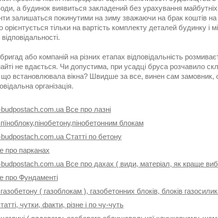
води, а будинок виявиться закладений без урахування майбутніх 
ти залишаться покинутими на зиму зважаючи на брак коштів на 
о орієнтується тільки на вартість комплекту деталей будинку і мін
 відповідальності.
 бригад або компаній на різних етапах відповідальність розмиває
айті не вдається. Чи допустима, при усадці бруса розчавило скло
, що встановлювала вікна? Швидше за все, винен сам замовник, 
овідальна організація.
-budpostach.com.ua Все про лазні
 пїноблоку,пінобетону,пінобетонним блокам
-budpostach.com.ua Статті по бетону
е про парканах
-budpostach.com.ua Все про дахах ( види, матеріал, як краще ви
се про Фундаменті
 газобетону ( газоблокам ), газобетонних блоків, блоків газосили
татті, чутки, факти, різне і по чу-чуть