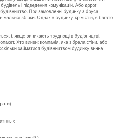
будівель і підведення комунікацій. Або дорогі
будівництво. При замовленні будинку з бруса
імальної збірки. Однак в будинку, крім стін, є багато
ться, і, якщо виникають труднощі в будівництві,
пакет. Хто винен: компанія, яка зібрала стіни, або
оскільки займатися будівництвом будинку винна
брати)
катнных