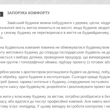
ЗАПОРУКА КОМФОРТУ
.
Заміський будинок можна побудувати з дерева, цегли, ніздр
ехнології якість житла опиниться на висоті, якщо будинок звод
 у своєму будинку не перетворилася в життя на будмайданчику, 
їх.
на будівельна компанія повинна не обмежуватися будівництвом бу
ту житлового будинку до споруди господарських будівель на ді
нається з вибору ділянки, проведення процедур, що випереджаю
ня грунтів і топографічної зйомки, підбору проекту (з готових аб
рібно разом з архітектором розташувати будівлі на ділянці, поб
ю обробку, здати будинок в експлуатацію. Сьогодні краще будува
треб (винос гаража і котельні з будинку, спорудження гостьового б
ути хаосу при будівніцтві, розробляти і реалізовувати проект в
жити у власному будинку за містом, потрібно розібратися в безл
часу, або вдатися до послуг професійної компанії. Але навіть вел
 тому існує генпідряд. У цьому випадку всі роботи контролює і не