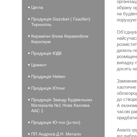
організац
Цегла
обрану ор
на будівн
Продукція Gazobet ( Газобет)
порушуют
Тернопіль
Об'єднува
Керамічні блоки Керамоблок
найсучасн
Кератерм
розмістит
дизель-ге
Продукція ЮДК
розміщенн
випадку п
Цемент
досить на
Продукція Hеtten
Замовники
хаотичне 
Продукція Ютонг
облагоро
до створе
Продукція Заводу Будівельних
Матеріалів №1 Нова Каховка
А економ
ААС 1
часові ра
придбати
Продукція Ю-тон (ju-ton)
Аналіз гр
ПП Андрєєв.Д.Н. Метало
від вибра