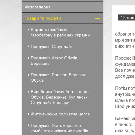
Фотогалерея
12 жовт
Товари та послуги
Вартість газоблоку —
обраної т
газобетону в регіонах України
мрія жити
виконати 
Продукція Стоунлайт
Продукція Aeroc Обухів,
Професій
Березань
фундамен
Все почи
Продукція Poriston Березань і
досліджен
Обухів
Потім пот
Виробники блоку Aeroc, аерок
внутрішн
Обухів, Березань), Куп'янськ,
кілька по
Стоунлайт Бровари
Щоб уникн
Житомирська силікатна цегла
Бажаючим 
вільного 
Продукція Житомирського
фахівців,
комбінату силікатних виробів