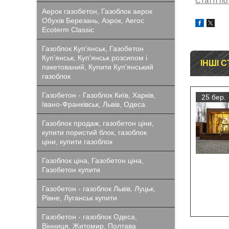
Статті по
Аерок газобетон, Газоблок аерок
Обухів Березань, Аэрок, Aeroc
Ecoterm Classic
Газоблок Куп'янськ, Газобетон
Куп'янськ, Куп'янськ розсипом і
ІНШІ С
пакетований, Купити Куп'янський
газоблок
Газобетон - Газоблок Київ, Харків,
25 бер.
Івано-Франківськ, Львів, Одеса
Газоблок продаж, газобетон ціни,
купити пористий блок, газоблок
ціни, купити газоблок
Газоблок ціна, Газобетон ціна,
Газобетон купити
Газобетон - газоблок Львів, Луцьк,
Рівне, Луганськ купити
Газобетон - газоблок Одеса,
Вінниця, Житомир, Полтава