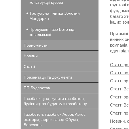
конструкції кузова
грунтові 
фундамен
Тротуарна плитка Золотий
багато хт
Мандарин
інших зон
Продукція Газо Бето від
При зміні
ковальської
винних зн
компанія
Прайс-листи
один відп
Новини
Статті pp
Статті
Статті по
Презентації та документи
Статті pp
ПП Будпостач
Статті Вс
Статті pp
Газоблок ціна, купити газобетон,
будівництво будинку з газобетону
Статті В
Статті по
Газобетон, газоблок Аерок Aeroc
екотерм, аерок завод Обухів,
Новини, с
Березань