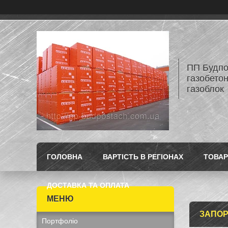
ПП Будпос
газобетон
газоблок
ГОЛОВНА
ВАРТІСТЬ В РЕГІОНАХ
ТОВАР
ДОСТАВКА ТА ОПЛАТА
ЗАПОР
Портфоліо