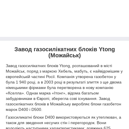
Завод газосилікатних блоків Ytong
(Можайськ)
Завод газосилікатних блоків Ytong, розташований в місті
Можайськ, поряд з маркою Хебель, мабуть, є найвідомішим у
європейській частині Росії. Компанія утворена газобетон у
була 1 940 році, а в 2003 році в результаті злиття з ще двома
німецькими фірмами була перетворена в нову компанію
«Кселла». Однак марка «Ітонг», відома багатьом
забудовникам в Європі, зберегла сові існування. Завод
газосилікатних блоків в Можайську виробляє блоки газобетон
марок D400 і D500.
Газосиликатні блоки D400 використовуються як утеплювач, а
також для зведення несучих стін і перегородок. Вони
володіють наступними характеристиками: довжина 625