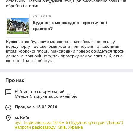
естетичну. Потрібно будувати так, щоб високоякісна зовнішня
обробка і стильн
25.03.2018
Будинок з мансардою - практично і
красиво?
Будівництво будинку з мансардою має безліч переваг, у
першу чергу - це економія кошти при порівняно невеликій
втраті корисної площі. Мансардний поверх обійдеться трохи
дешевше повноцінного, так як зверху немає плит з / б, альо
вартість 1 м. кв. обштука
Про нас
Рейтинг не сформований
Менше 5 відгуків за останній рік
Працює з 15.02.2010
м. Київ
вул. Бориспільська 10 кім 6 (Будинок культури "Дніпро")
напроти радіозаводу, Київ, Україна