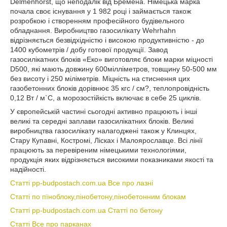
Delmenhorst, що неподалік від Бремена. Німецька марка
почала своє існування у 1 982 році і займається також
розробкою і створенням професійного будівельного
обладнання. Виробництво газосилікату Wehrhahn
відрізняється безвідхідністю і високою продуктивністю - до
1400 кубометрів / добу готової продукції. Завод
газосилікатних блоків «Еко» виготовляє блоки марки міцності
D500, які мають довжину 600мілліметров, товщину 50-500 мм
без висоту і 250 міліметрів. Міцність на стиснення цих
газобетонних блоків дорівнює 35 кгс / см?, теплопровідність
0,12 Вт / м`С, а морозостійкість включає в себе 25 циклів.
У європейській частині сьогодні активно працюють і інші
великі та середні заплави газосилікатних блоків. Великі
виробництва газосилікату налагоджені також у Клинцях,
Стару Купавні, Костромі, Лісках і Малоярославце. Всі лінії
працюють за перевіреним німецькими технологіями,
продукція яких відрізняється високими показниками якості та
надійності.
Статті pp-budpostach.com.ua Все про лазні
Статті по пїноблоку,пінобетону,пінобетонним блокам
Статті pp-budpostach.com.ua Статті по бетону
Статті Все про парканах