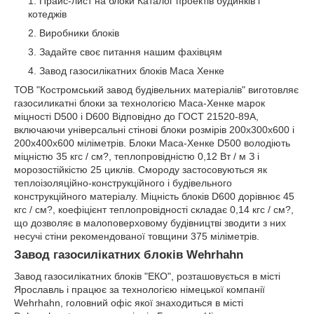
Прайс-лист на блоки Каталог проектів будинків і
котеджів
Виробники блоків
Задайте своє питання нашим фахівцям
Завод газосилікатних блоків Маса Хенке
ТОВ "Костромський завод будівельних матеріалів" виготовляє
газосиликатні блоки за технологією Маса-Хенке марок
міцності D500 і D600 Відповідно до ГОСТ 21520-89A,
включаючи універсальні стінові блоки розмірів 200х300х600 і
200х400х600 міліметрів. Блоки Маса-Хенке D500 володіють
міцністю 35 кгс / см?, теплопровідністю 0,12 Вт / м З і
морозостійкістю 25 циклів. Смороду застосовуються як
теплоізоляційно-конструкційного і будівельного
конструкційного матеріалу. Міцність блоків D600 дорівнює 45
кгс / см?, коефіцієнт теплопровідності складає 0,14 кгс / см?,
що дозволяє в малоповерховому будівництві зводити з них
несучі стіни рекомендованої товщини 375 міліметрів.
Завод газосилікатних блоків Wehrhahn
Завод газосилікатних блоків "ЕКО", розташовується в місті
Ярославль і працює за технологією німецької компанії
Wehrhahn, головний офіс якої знаходиться в місті