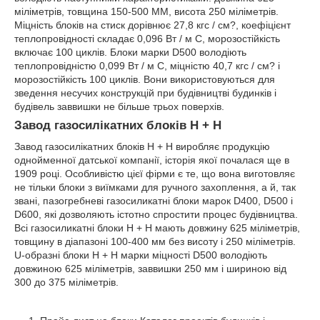
міліметрів, товщина 150-500 ММ, висота 250 міліметрів.
Міцність блоків на стиск дорівнює 27,8 кгс / см?, коефіцієнт
теплопровідності складає 0,096 Вт / м С, морозостійкість
включає 100 циклів. Блоки марки D500 володіють
теплопровідністю 0,099 Вт / м С, міцністю 40,7 кгс / см? і
морозостійкість 100 циклів. Вони використовуються для
зведення несучих конструкцій при будівництві будинків і
будівель заввишки не більше трьох поверхів.
Завод газосилікатних блоків H + H
Завод газосилікатних блоків H + H виробляє продукцію
однойменної датської компанії, історія якої почалася ще в
1909 році. Особливістю цієї фірми є те, що вона виготовляє
не тільки блоки з виїмками для ручного захоплення, а й, так
звані, пазогребневі газосиликатні блоки марок D400, D500 і
D600, які дозволяють істотно спростити процес будівництва.
Всі газосиликатні блоки Н + Н мають довжину 625 міліметрів,
товщину в діапазоні 100-400 мм без висоту і 250 міліметрів.
U-образні блоки Н + Н марки міцності D500 володіють
довжиною 625 міліметрів, заввишки 250 мм і шириною від
300 до 375 міліметрів.