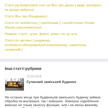
Статті pp-budpostach.com.ua Все про дахах ( види, матеріал,
як краще вибрати)
Статті Все про Фундаменті
Статті по газобетону ( газоблокам ), газобетонних блоків,
блоків газосиликатнных
Новини, статті, чутки, факти, різне і по чу-чуть
Статті по цеглині ( рядовому,
особового,облицювальної,клинкерному, шамотною,
силікатній,)
Інші статті рубрики
25.03.2018
Сучасний заміський будинок
Не останнє місце при будівництві заміського будинку займає
обробка як внутрішня, так і зовнішня. Зовнішнє оздоблення
виконує не тільки захисну функцію, але і не менш важливу