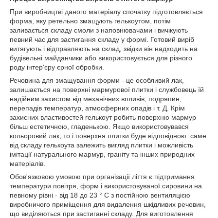
При виробництві даного матеріалу спочатку підготовляється
форма, яку ретельно змащують гелькоутом, потім
заливається складу смоли з наповнювачами і вичікують
певний час для застигання складу у формі. Готовий виріб
витягують і відправляють на склад, звідки він надходить на
будівельні майданчики або використовується для різного
роду інтер'єру єрної обробки.
Речовина для змащування форми - це особливий лак,
залишається на поверхні мармурової плитки і службовець їй
надійним захистом від механічних впливів, подряпин,
перепадів температур, атмосферних опадів і т. Д. Крім
захисних властивостей гелькоут робить поверхню мармур
більш естетичною, гладенькою. Якщо використовувався
кольоровий лак, то і поверхня плитки буде відповідною: саме
від складу гелькоута залежить вигляд плитки і можливість
імітації натурального мармур, граніту та інших природних
матеріалів.
Обов'язковою умовою при організації ліття є підтримання
температури повітря, форм і використовуваної сировини на
певному рівні - від 18 до 23 ° С з постійною вентиляцією
виробничого приміщення для видалення шкідливих речовин,
що виділяються при застиганні складу. Для виготовлення