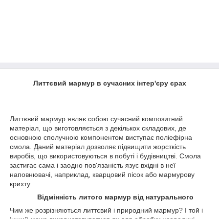
Литтєвий мармур в сучасних інтер'єру єрах
Литтєвий мармур являє собою сучасний композитний
матеріал, що виготовляється з декількох складових, де
основною сполучною компонентом виступає поліефірна
смола. Даний матеріал дозволяє підвищити жорсткість
виробів, що використовуються в побуті і будівництві. Смола
застигає сама і заодно пов'язаність язує вхідні в неї
наповнювачі, наприклад, кварцовий пісок або мармурову
крихту.
Відмінність литого мармур від натурального
Чим же розрізняються литтєвий і природний мармур? І той і