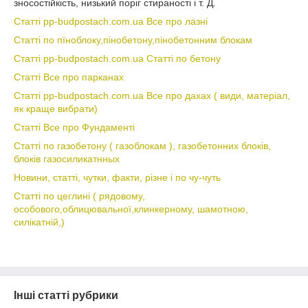
зносостійкість, низький поріг стираності і т. Д.
Статті pp-budpostach.com.ua Все про лазні
Статті по пїноблоку,пінобетону,пінобетонним блокам
Статті pp-budpostach.com.ua Статті по бетону
Статті Все про парканах
Статті pp-budpostach.com.ua Все про дахах ( види, матеріал,
як краще вибрати)
Статті Все про Фундаменті
Статті по газобетону ( газоблокам ), газобетонних блоків,
блоків газосиликатнных
Новини, статті, чутки, факти, різне і по чу-чуть
Статті по цеглині ( рядовому,
особового,облицювальної,клинкерному, шамотною,
силікатній,)
Інші статті рубрики