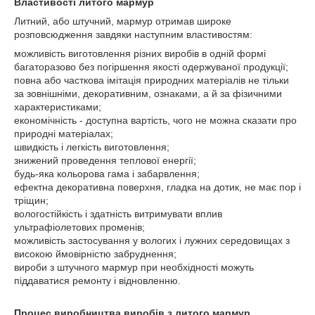
Властивості литого мармур
Литний, або штучний, мармур отримав широке
розповсюдження завдяки наступним властивостям:
можливість виготовлення різних виробів в одній формі
багаторазово без погіршення якості одержуваної продукції;
повна або часткова імітація природних матеріалів не тільки
за зовнішніми, декоративним, ознаками, а й за фізичними
характеристиками;
економічність - доступна вартість, чого не можна сказати про
природні матеріалах;
швидкість і легкість виготовлення;
знижений проведення теплової енергії;
будь-яка кольорова гама і забарвлення;
ефектна декоративна поверхня, гладка на дотик, не має пор і
тріщин;
вологостійкість і здатність витримувати вплив
ультрафіолетових променів;
можливість застосування у вологих і лужних середовищах з
високою ймовірністю забруднення;
вироби з штучного мармур при необхідності можуть
піддаватися ремонту і відновленню.
Процес виробництва виробів з литого мармур