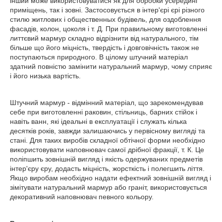
інший може використовуватися як для обробки усередині
приміщень, так і зовні. Застосовується в інтер'єрі єрі різного
стилю житлових і общественных будівель, для оздоблення
фасадів, колон, цоколя і т. Д. При правильному виготовленні
литтєвий мармур складно відрізнити від натурального, тім
більше що його міцність, твердість і довговічність також не
поступаються природного. В цілому штучний матеріал
здатний повністю замінити натуральний мармур, чому сприяє
і його низька вартість.
Штучний мармур - відмінний матеріал, що зарекомендував
себе при виготовленні раковин, стільниць, барних стійок і
навіть ванн, які ідеальні в експлуатації і служать кілька
десятків років, завжди залишаючись у первісному вигляді та
стані. Для таких виробів складної обтічної форми необхідно
використовувати наповнювач самої дрібної фракції, т. К. Це
поліпшить зовнішній вигляд і якість одержуваних предметів
інтер'єру єру, додасть міцність, жорсткість і полегшить ліття.
Якщо виробам необхідно надати ефектний зовнішній вигляд і
зімітувати натуральний мармур або граніт, використовується
декоративний наповнювач певного кольору.