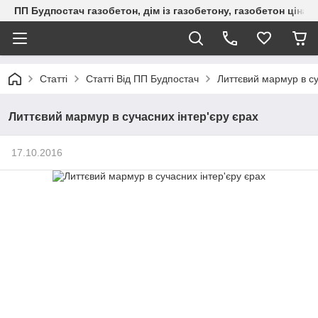
ПП Будпостач газобетон, дім із газобетону, газобетон ціна, 
Статті
Статті Від ПП Будпостач
Литтєвий мармур в су
Литтєвий мармур в сучасних інтер'єру єрах
17.10.2016