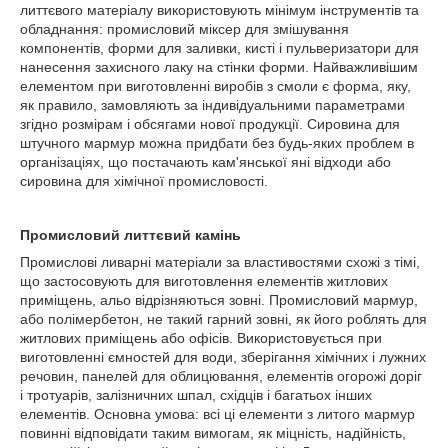
литтєвого матеріалу використовують мінімум інструментів та
обладнання: промисловий міксер для змішування
компонентів, форми для заливки, кисті і пульверизатори для
нанесення захисного лаку на стінки форми. Найважливішим
елементом при виготовленні виробів з смоли є форма, яку,
як правило, замовляють за індивідуальними параметрами
згідно розмірам і обсягами нової продукції. Сировина для
штучного мармур можна придбати без будь-яких проблем в
організаціях, що постачають кам'янської яні відходи або
сировина для хімічної промисловості.
Промисловий литтєвий камінь
Промислові ливарні матеріали за властивостями схожі з тімі,
що застосовують для виготовлення елементів житлових
приміщень, альо відрізняються зовні. Промисловий мармур,
або полімербетон, не такий гарний зовні, як його роблять для
житлових приміщень або офісів. Використовується при
виготовленні ємностей для води, зберігання хімічних і лужних
речовин, панелей для облицювання, елементів огорожі доріг
і тротуарів, залізничних шпал, східців і багатьох інших
елементів. Основна умова: всі ці елементи з литого мармур
повинні відповідати таким вимогам, як міцність, надійність,