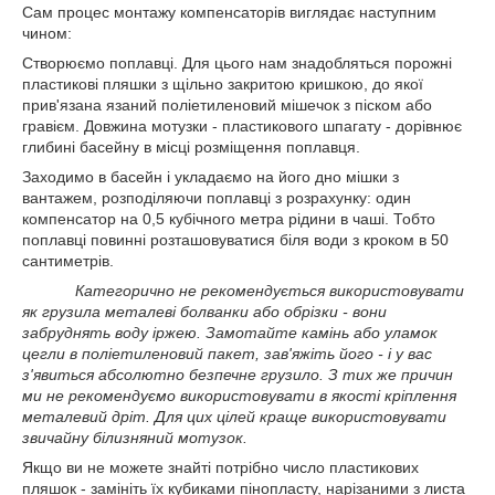
Сам процес монтажу компенсаторів виглядає наступним
чином:
Створюємо поплавці. Для цього нам знадобляться порожні
пластикові пляшки з щільно закритою кришкою, до якої
прив'язана язаний поліетиленовий мішечок з піском або
гравієм. Довжина мотузки - пластикового шпагату - дорівнює
глибині басейну в місці розміщення поплавця.
Заходимо в басейн і укладаємо на його дно мішки з
вантажем, розподіляючи поплавці з розрахунку: один
компенсатор на 0,5 кубічного метра рідини в чаші. Тобто
поплавці повинні розташовуватися біля води з кроком в 50
сантиметрів.
Категорично не рекомендується використовувати
як грузила металеві болванки або обрізки - вони
забруднять воду іржею. Замотайте камінь або уламок
цегли в поліетиленовий пакет, зав'яжіть його - і у вас
з'явиться абсолютно безпечне грузило. З тих же причин
ми не рекомендуємо використовувати в якості кріплення
металевий дріт. Для цих цілей краще використовувати
звичайну білизняний мотузок.
Якщо ви не можете знайті потрібно число пластикових
пляшок - замініть їх кубиками пінопласту, нарізаними з листа