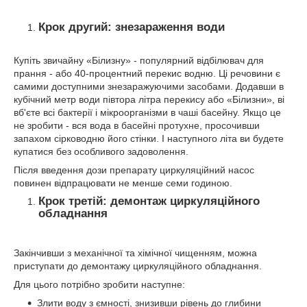
Крок другий: знезараження води
Купіть звичайну «Білизну» - популярний відбілювач для
прання - або 40-процентний перекис водню. Ці речовини є
самими доступними знезаражуючими засобами. Додавши в
кубічний метр води півтора літра перекису або «Білизни», ві
вб'єте всі бактерії і мікроорганізми в чаші басейну. Якщо це
не зробити - вся вода в басейні протухне, просочивши
запахом сірководню його стінки. І наступного літа ви будете
купатися без особливого задоволення.
Після введення дози препарату циркуляційний насос
повинен відпрацювати не менше семи годиною.
Крок третій: демонтаж циркуляційного
обладнання
Закінчивши з механічної та хімічної чищенням, можна
приступати до демонтажу циркуляційного обладнання.
Для цього потрібно зробити наступне:
Злити воду з ємності, знизивши рівень до глибини