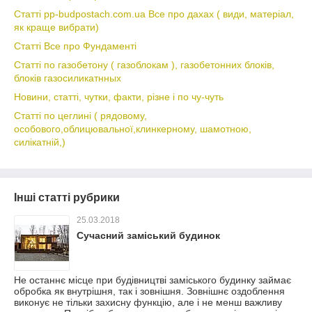
Статті pp-budpostach.com.ua Все про дахах ( види, матеріал,
як краще вибрати)
Статті Все про Фундаменті
Статті по газобетону ( газоблокам ), газобетонних блоків,
блоків газосиликатнных
Новини, статті, чутки, факти, різне і по чу-чуть
Статті по цеглині ( рядовому,
особового,облицювальної,клинкерному, шамотною,
силікатній,)
Інші статті рубрики
25.03.2018
Сучасний заміський будинок
Не останнє місце при будівництві заміського будинку займає
обробка як внутрішня, так і зовнішня. Зовнішнє оздоблення
виконує не тільки захисну функцію, але і не менш важливу