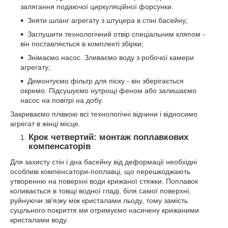
залягання подаючої циркуляційної форсунки.
Зняти шланг агрегату з штуцера в стіні басейну;
Заглушити технологічний отвір спеціальним кляпом -
він поставляється в комплекті збірки;
Знімаємо насос. Зливаємо воду з робочої камери
агрегату;
Демонтуємо фільтр для піску - він зберігається
окремо. Підсушуємо нутрощі феном або залишаємо
насос на повітрі на добу.
Закриваємо плівкою всі технологічні відчини і відносимо
агрегат в жінці місце.
Крок четвертий: монтаж поплавкових
компенсаторів
Для захисту стін і дна басейну від деформації необхідні
особливі компенсатори-поплавці, що перешкоджають
утворенню на поверхні води крижаної стяжки. Поплавок
коливається в товщі водної гладі, біля самої поверхні,
руйнуючи зв'язку між кристалами льоду, тому замість
суцільного покриття ми отримуємо насичену крижаними
кристалами воду.