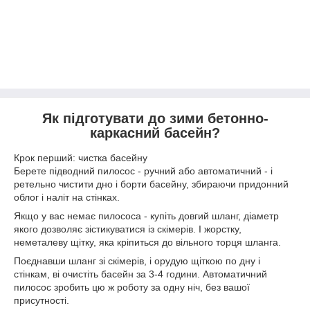
Як підготувати до зими бетонно-
каркасний басейн?
Крок перший: чистка басейну
Берете підводний пилосос - ручний або автоматичний - і
ретельно чистити дно і борти басейну, збираючи придонний
облог і наліт на стінках.
Якщо у вас немає пилососа - купіть довгий шланг, діаметр
якого дозволяє зістикуватися із скімерів. І жорстку,
неметалеву щітку, яка кріпиться до вільного торця шланга.
Поєднавши шланг зі скімерів, і орудую щіткою по дну і
стінкам, ві очистіть басейн за 3-4 години. Автоматичний
пилосос зробить цю ж роботу за одну ніч, без вашої
присутності.