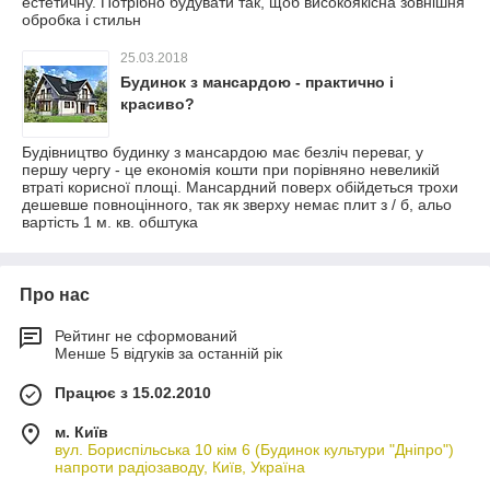
естетичну. Потрібно будувати так, щоб високоякісна зовнішня
обробка і стильн
25.03.2018
Будинок з мансардою - практично і
красиво?
Будівництво будинку з мансардою має безліч переваг, у
першу чергу - це економія кошти при порівняно невеликій
втраті корисної площі. Мансардний поверх обійдеться трохи
дешевше повноцінного, так як зверху немає плит з / б, альо
вартість 1 м. кв. обштука
Про нас
Рейтинг не сформований
Менше 5 відгуків за останній рік
Працює з 15.02.2010
м. Київ
вул. Бориспільська 10 кім 6 (Будинок культури "Дніпро")
напроти радіозаводу, Київ, Україна