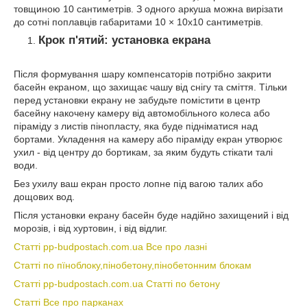
товщиною 10 сантиметрів. З одного аркуша можна вирізати
до сотні поплавців габаритами 10 × 10х10 сантиметрів.
Крок п'ятий: установка екрана
Після формування шару компенсаторів потрібно закрити
басейн екраном, що захищає чашу від снігу та сміття. Тільки
перед установки екрану не забудьте помістити в центр
басейну накочену камеру від автомобільного колеса або
піраміду з листів пінопласту, яка буде підніматися над
бортами. Укладення на камеру або піраміду екран утворює
ухил - від центру до бортикам, за яким будуть стікати талі
води.
Без ухилу ваш екран просто лопне під вагою талих або
дощових вод.
Після установки екрану басейн буде надійно захищений і від
морозів, і від хуртовин, і від відлиг.
Статті pp-budpostach.com.ua Все про лазні
Статті по пїноблоку,пінобетону,пінобетонним блокам
Статті pp-budpostach.com.ua Статті по бетону
Статті Все про парканах